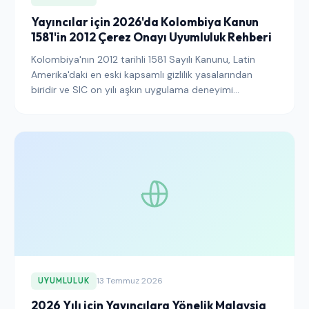
Yayıncılar için 2026'da Kolombiya Kanun
1581'in 2012 Çerez Onayı Uyumluluk Rehberi
Kolombiya'nın 2012 tarihli 1581 Sayılı Kanunu, Latin
Amerika'daki en eski kapsamlı gizlilik yasalarından
biridir ve SIC on yılı aşkın uygulama deneyimi
biriktirmiştir. İşte Kolombiya trafiğine hizmet eden
yayıncıların ve SaaS operatörlerinin çerez bannerleri
ve 2023 SIC izleme rehberi hakkında 2026'da bilmesi
gerekenler.
13 Temmuz 2026
UYUMLULUK
2026 Yılı için Yayıncılara Yönelik Malaysia