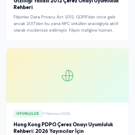
Gizliliği Yasası 2012 Çerez Onayı Uyumluluk
Rehberi
Filipinler Data Privacy Act 2012, GDPR'dan önce gelir
ancak 2017'den bu yana NPC sirkülleri aracılığıyla aktif
olarak modernize edilmiştir. Filipin trafiğine hizmet
veren yayıncıların ve SaaS operatörlerinin 2026'da
çerez bannerları, onay kayıtları ve NPC uygulama
konusunda bilmesi gerekenler burada.
11 Temmuz 2026
UYUMLULUK
Hong Kong PDPO Çerez Onayı Uyumluluk
Rehberi: 2026 Yayıncılar İçin