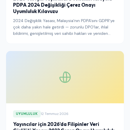
PDPA 2024 Değişikliği Çerez Onayı
Uyumluluk Kılavuzu
2024 Değişiklik Yasası, Malaysia'nın PDPA'sını GDPR'ye
çok daha yakın hale getirdi — zorunlu DPO'lar, ihlal
bildirimi, genişletilmiş veri sahibi hakları ve yeniden
onaylanan sınır ötesi aktarım kuralları. İşte 2026
yılında Malezya trafiğine hizmet eden yayıncıların ve
SaaS operatörlerinin yapması gerekenler.
12 Temmuz 2026
UYUMLULUK
Yayıncılar için 2026'da Filipinler Veri