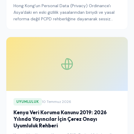
Hong Kong'un Personal Data (Privacy) Ordinance'ı
Asya'daki en eski gizlilik yasalarından biriydi ve yasal
reforma değil PCPD rehberliğine dayanarak sessiz
sedasız modernize edildi. PCPD'nin 2026'da çerez
onayına nasıl yaklaştığı ve Hong Kong trafiğine hizmet
veren yayıncıların genel bir GDPR duruşundan farklı
olarak neler yapması gerektiği aşağıda
açıklanmaktadır.
10 Temmuz 2026
UYUMLULUK
Kenya Veri Koruma Kanunu 2019: 2026
Yılında Yayıncılar İçin Çerez Onayı
Uyumluluk Rehberi