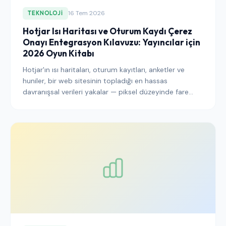
16 Tem 2026
TEKNOLOJI
Hotjar Isı Haritası ve Oturum Kaydı Çerez
Onayı Entegrasyon Kılavuzu: Yayıncılar için
2026 Oyun Kitabı
Hotjar'ın ısı haritaları, oturum kayıtları, anketler ve
huniler, bir web sitesinin topladığı en hassas
davranışsal verileri yakalar — piksel düzeyinde fare
izleri, tuş vuruşu zamanlaması ve tam DOM tekrarı.
GDPR, ePrivacy ve EDPB'nin oturum tekrarı rehberi
kapsamında Hotjar dağıtımının hukuki eşiği yüksektir
ve ilk günde yapılan entegrasyon seçimleri, bir
dağıtımın savunulabilir mi yoksa ortaya çıkacak bir
bulgu mu olduğunu belirler.