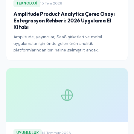
15 Tem 2026
TEKNOLOJI
Amplitude Product Analytics Çerez Onayı
Entegrasyon Rehberi: 2026 Uygulama El
Kitabı
Amplitude, yayıncılar, SaaS şirketleri ve mobil
uygulamalar için önde gelen ürün analitik
platformlarından biri haline gelmiştir; ancak
davranışsal olayları yakalama, kullanıcıları oturumlar
boyunca tanımlama ve profilleri üçüncü taraf verilerle
zenginleştirme biçimi doğrudan GDPR, ePrivacy ve
CCPA kapsamına girmektedir. Bu rehber, analitik
doğruluğunu korurken onay yükümlülüklerini ihlal
etmeden Amplitude'ü bir Onay Yönetim Platformuna
doğru şekilde nasıl bağlayacağınızı açıklar.
14 Temmuz 2026
UYUMLULUK