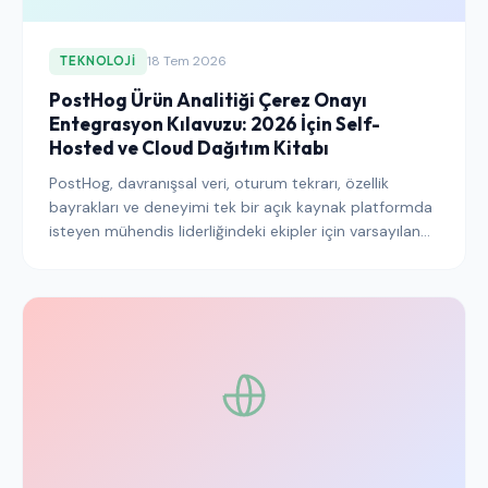
18 Tem 2026
TEKNOLOJI
PostHog Ürün Analitiği Çerez Onayı
Entegrasyon Kılavuzu: 2026 İçin Self-
Hosted ve Cloud Dağıtım Kitabı
PostHog, davranışsal veri, oturum tekrarı, özellik
bayrakları ve deneyimi tek bir açık kaynak platformda
isteyen mühendis liderliğindeki ekipler için varsayılan
ürün analitiği yığını haline geldi — ancak onu güçlü kılan
mimarinin aynısı, tek bir SDK içinde birkaç farklı onay
yükümlülüğünü de yoğunlaştırıyor. Bu kılavuz, hem
self-hosted hem de PostHog Cloud dağıtımlarında, AB
ve ABD bölgelerinde ve modülün tam yüzeyinde
PostHog'u bir Onay Yönetim Platformuna doğru
şekilde nasıl bağlayacağınızı açıklıyor.