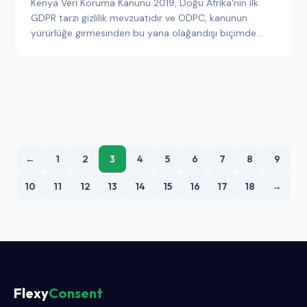
Kenya Veri Koruma Kanunu 2019, Doğu Afrika'nın ilk
GDPR tarzı gizlilik mevzuatıdır ve ODPC, kanunun
yürürlüğe girmesinden bu yana olağandışı biçimde
aktif bir uygulayıcı olmuştur. Kenya trafiğine hizmet
veren yayıncıların ve SaaS operatörlerinin 2026'da
çerez afişleri, sınır ötesi transferler ve ODPC
uygulamaları hakkında bilmesi gerekenler.
←
1
2
3
4
5
6
7
8
9
10
11
12
13
14
15
16
17
18
→
Flexy
Consent