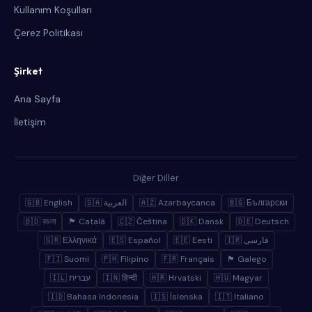
Kullanım Koşulları
Çerez Politikası
Şirket
Ana Sayfa
İletişim
Diğer Diller
🇬🇧 English
🇸🇦 العربية
🇦🇿 Azərbaycanca
🇧🇬 Български
🇧🇩 বাংলা
🏴 Català
🇨🇿 Čeština
🇩🇰 Dansk
🇩🇪 Deutsch
🇬🇷 Ελληνικά
🇪🇸 Español
🇪🇪 Eesti
🇮🇷 فارسی
🇫🇮 Suomi
🇵🇭 Filipino
🇫🇷 Français
🏴 Galego
🇮🇱 עברית
🇮🇳 हिन्दी
🇭🇷 Hrvatski
🇭🇺 Magyar
🇮🇩 Bahasa Indonesia
🇮🇸 Íslenska
🇮🇹 Italiano