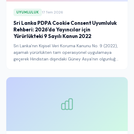
17 Tem 2026
UYUMLULUK
Sri Lanka PDPA Cookie Consent Uyumluluk
Rehberi: 2026'da Yayıncılar için
Yürürlükteki 9 Sayılı Kanun 2022
Sri Lanka'nın Kişisel Veri Koruma Kanunu No. 9 (2022),
aşamalı yürürlükten tam operasyonel uygulamaya
geçerek Hindistan dışındaki Güney Asya'nın olgunluğa
ulaşan ilk kapsamlı veri koruma mevzuatı haline geldi.
Bu rehber, Sri Lanka trafiğinde faaliyet gösteren veya
bu trafiği hedefleyen yayıncıların çerez onayını, banner
mimarisini ve onay günlüğünü Kanun, Veri Koruma
Kurumu'nun beklentileri ve rejimi GDPR yeterlilik
tartışmalarına bağlayan sınır ötesi aktarım kurallarıyla
uyumlu hale getirmek için ne yapması gerektiğini
açıklamaktadır.