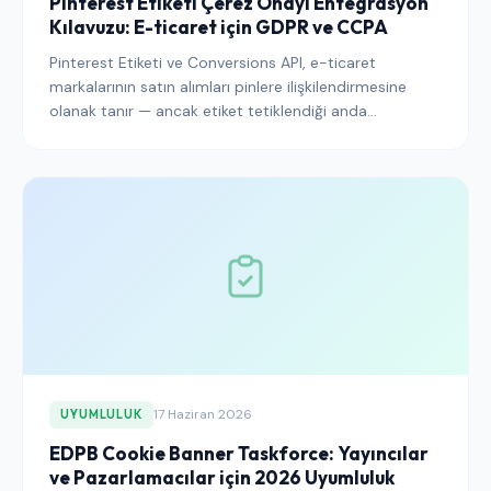
Pinterest Etiketi Çerez Onayı Entegrasyon
Kılavuzu: E-ticaret için GDPR ve CCPA
Pinterest Etiketi ve Conversions API, e-ticaret
markalarının satın alımları pinlere ilişkilendirmesine
olanak tanır — ancak etiket tetiklendiği anda
tanımlayıcı çerezler yerleştirir ve bu, EU, UK ve
Kaliforniya'da bir onay sorunudur. İşte dönüşüm
verilerini kaybetmeden Pinterest'i doğru şekilde
kontrol altına almanın yolu.
17 Haziran 2026
UYUMLULUK
EDPB Cookie Banner Taskforce: Yayıncılar
ve Pazarlamacılar için 2026 Uyumluluk