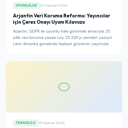
20 Haziran 2026
UYUMLULUK
Arjantin Veri Koruma Reformu: Yayıncılar
için Çerez Onayı Uyum Kılavuzu
Arjantin, GDPR ile uyumlu hale getirmek amacıyla 25
yıllık veri koruma yasası Ley 25.326'yı yeniden yazıyor.
Latin Amerika genelinde faaliyet gösteren yayıncılar
için değişiklikler, çerez bannerının ne zaman gerekli
olduğunu, uygulamayı kimin denetlediğini ve sınır ötesi
aktarımların nasıl belgelenmesi gerektiğini etkiliyor.
19 Haziran 2026
TEKNOLOJI