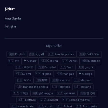
Şirket
Ana Sayfa
İletişim
Diğer Diller
🇬🇧 English
🇸🇦 العربية
🇦🇿 Azərbaycanca
🇧🇬 Български
🇧🇩 বাংলা
🏴 Català
🇨🇿 Čeština
🇩🇰 Dansk
🇩🇪 Deutsch
🇬🇷 Ελληνικά
🇪🇸 Español
🇪🇪 Eesti
🇮🇷 فارسی
🇫🇮 Suomi
🇵🇭 Filipino
🇫🇷 Français
🏴 Galego
🇮🇱 עברית
🇮🇳 हिन्दी
🇭🇷 Hrvatski
🇭🇺 Magyar
🇮🇩 Bahasa Indonesia
🇮🇸 Íslenska
🇮🇹 Italiano
🇯🇵 日本語
🇬🇪 ქართული
🇰🇿 Қазақша
🇰🇷 한국어
🇱🇹 Lietuvių
🇱🇻 Latviešu
🇲🇾 Bahasa Melayu
🇳🇱 Nederlands
🇳🇴 Norsk
🇵🇱 Polski
🇵🇹 Português