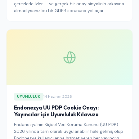
çerezlerle izler — ve gerçek bir onay sinyalinin arkasına
almadıysanız bu bir GDPR sorununa yol açar.
HubSpot'u üçüncü taraf bir CMP ile entegre etme,
analitiği sağlam tutma ve denetime hazır olma
yöntemleri burada.
14 Haziran 2026
UYUMLULUK
Endonezya UU PDP Cookie Onayı:
Yayıncılar için Uyumluluk Kılavuzu
Endonezya'nın Kişisel Veri Koruma Kanunu (UU PDP)
2026 yılında tam olarak uygulanabilir hale gelmiş olup
Endonezya kullanıcılarına hizmet veren her yayıncıyı