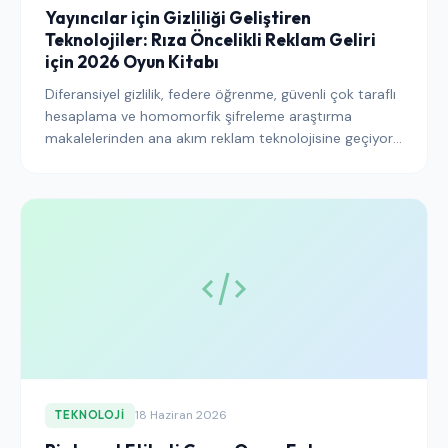
Yayıncılar için Gizliliği Geliştiren
Teknolojiler: Rıza Öncelikli Reklam Geliri
için 2026 Oyun Kitabı
Diferansiyel gizlilik, federe öğrenme, güvenli çok taraflı
hesaplama ve homomorfik şifreleme araştırma
makalelerinden ana akım reklam teknolojisine geçiyor.
Her PET in gerçekte ne yaptığı, rıza yönetimiyle nasıl
etkileşime girdiği ve yayıncıların önce nereye yatırım
yapması gerektiği burada anlatılmaktadır.
18 Haziran 2026
TEKNOLOJI