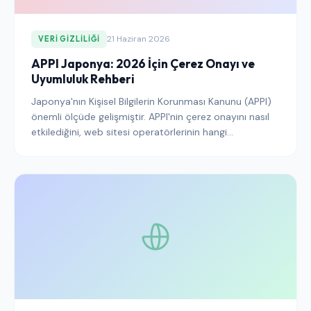
21 Haziran 2026
VERI GIZLILIĞI
APPI Japonya: 2026 İçin Çerez Onayı ve
Uyumluluk Rehberi
Japonya'nın Kişisel Bilgilerin Korunması Kanunu (APPI)
önemli ölçüde gelişmiştir. APPI'nin çerez onayını nasıl
etkilediğini, web sitesi operatörlerinin hangi
yükümlülüklerle karşı karşıya olduğunu ve Japon
kullanıcıları hedeflerken nasıl uyumlu kalınacağını
öğrenin.