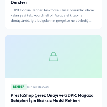
Dersleri
EDPB Cookie Banner Taskforce, ulusal yorumlar olarak
kalan şeyi tek, koordineli bir Avrupa el kitabına
dönüştürdü. İşte bulgularının gerçekte ne söylediği,
düzenleyicilerin bir sonraki uygulamaya nerede
odaklandığı ve mevcut bir onay bannerını nasıl uyumlu
hale getireceğiniz.
16 Haziran 2026
REHBER
PrestaShop Çerez Onayı ve GDPR: Mağaza
Sahipleri İçin Eksiksiz Modül Rehberi