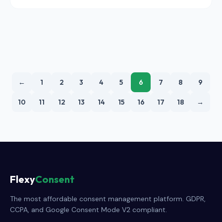
gerektirip gerektirmediğine, belgenin ne içermesi
gerektiğine ve düzenleyicilerin bunu nasıl
değerlendirdiğine dair pratik bir rehber.
←
1
2
3
4
5
6
7
8
9
10
11
12
13
14
15
16
17
18
→
Flexy
Consent
The most affordable consent management platform. GDPR,
CCPA, and Google Consent Mode V2 compliant.