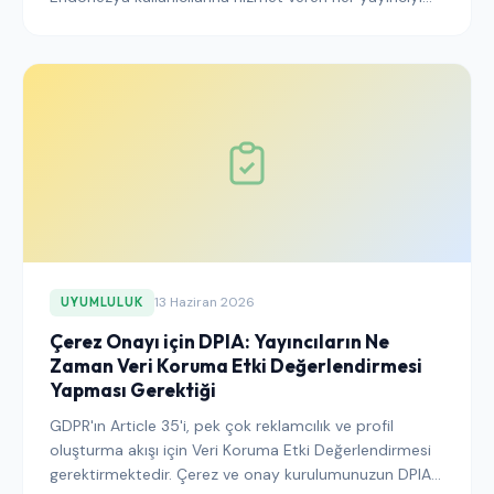
etkileyen açık onay gereklilikleri içermektedir. Onay
toplama, yasal dayanak, sınır ötesi aktarımlar ve
Bahasa dilli sitelerin uyumsuzluk durumunda
karşılaşacağı cezalara ilişkin pratik bir kılavuz.
13 Haziran 2026
UYUMLULUK
Çerez Onayı için DPIA: Yayıncıların Ne
Zaman Veri Koruma Etki Değerlendirmesi
Yapması Gerektiği
GDPR'ın Article 35'i, pek çok reklamcılık ve profil
oluşturma akışı için Veri Koruma Etki Değerlendirmesi
gerektirmektedir. Çerez ve onay kurulumunuzun DPIA