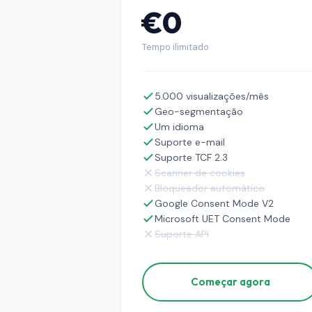
€0
Tempo ilimitado
5.000 visualizações/mês
Geo-segmentação
Um idioma
Suporte e-mail
Suporte TCF 2.3
Scanner de cookies
Bloqueador automático
Google Consent Mode V2
Microsoft UET Consent Mode
Suporte API
Começar agora