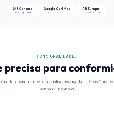
IAB Canada
Google Certified
IAB Europe
CMP registada
CMP
CMP registada
FUNCIONALIDADES
e precisa para conformi
olha de consentimento à análise avançada — FlexyConsen
todos os aspetos.