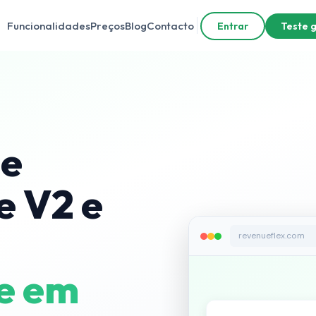
Funcionalidades
Preços
Blog
Contacto
Entrar
Teste g
le
 V2 e
revenueflex.com
e em