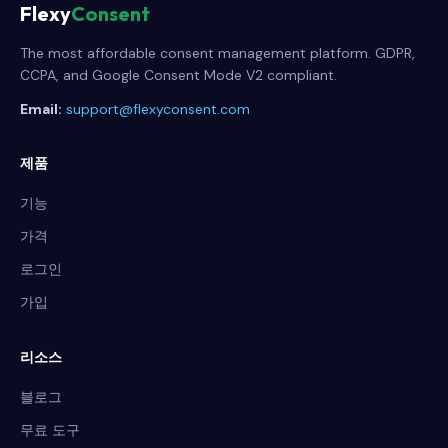
Flexy
Consent
The most affordable consent management platform. GDPR,
CCPA, and Google Consent Mode V2 compliant.
Email:
support@flexyconsent.com
제품
기능
가격
로그인
가입
리소스
블로그
무료 도구