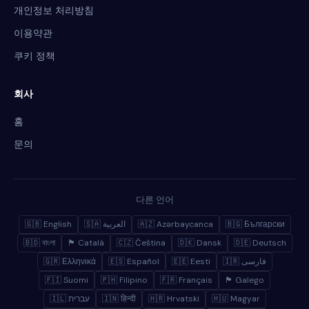
개인정보 처리방침
이용약관
쿠키 정책
회사
홈
문의
다른 언어
🇬🇧 English
🇸🇦 العربية
🇦🇿 Azərbaycanca
🇧🇬 Български
🇧🇩 বাংলা
🏴 Català
🇨🇿 Čeština
🇩🇰 Dansk
🇩🇪 Deutsch
🇬🇷 Ελληνικά
🇪🇸 Español
🇪🇪 Eesti
🇮🇷 فارسی
🇫🇮 Suomi
🇵🇭 Filipino
🇫🇷 Français
🏴 Galego
🇮🇱 עברית
🇮🇳 हिन्दी
🇭🇷 Hrvatski
🇭🇺 Magyar