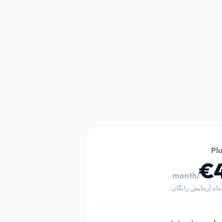
Pl
€
/month