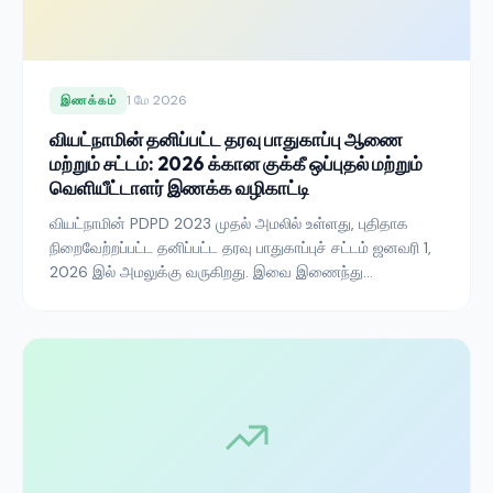
1 மே 2026
இணக்கம்
வியட்நாமின் தனிப்பட்ட தரவு பாதுகாப்பு ஆணை
மற்றும் சட்டம்: 2026 க்கான குக்கீ ஒப்புதல் மற்றும்
வெளியீட்டாளர் இணக்க வழிகாட்டி
வியட்நாமின் PDPD 2023 முதல் அமலில் உள்ளது, புதிதாக
நிறைவேற்றப்பட்ட தனிப்பட்ட தரவு பாதுகாப்புச் சட்டம் ஜனவரி 1,
2026 இல் அமலுக்கு வருகிறது. இவை இணைந்து
தென்கிழக்கு ஆசியாவின் கடுமையான ஒப்புதல் ஆட்சிகளில்
ஒன்றை உருவாக்குகின்றன. வியட்நாமிய சந்தையில் செயல்படும்
வெளியீட்டாளர்கள் மற்றும் விளம்பரதாரர்கள் தெரிந்துகொள்ள
வேண்டியது இங்கே.