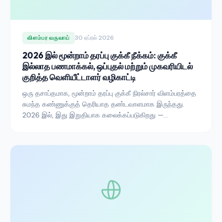
30 ஏப்ரல் 2026
விளம்பர வருவாய்
2026 இல் மூன்றாம் தரப்பு குக்கீ நீக்கம்: குக்கீ
இல்லாத பணமாக்கல், ஒப்புதல் மற்றும் முகவரியிடல்
குறித்த வெளியீட்டாளர் வழிகாட்டி
ஒரு தசாப்தமாக, மூன்றாம் தரப்பு குக்கீ நிரல்சார் விளம்பரத்தை
சுமந்த கண்ணுக்குத் தெரியாத தண்டவாளமாக இருந்தது.
2026 இல், இது இறுதியாக கலைக்கப்படுகிறது —
உறுதியளிக்கப்பட்ட ஒற்றை வியத்தகு அணைப்பில் அல்ல,
ஆனால் ஒரு குழப்பமான, சீரற்ற மாற்றத்தில்.