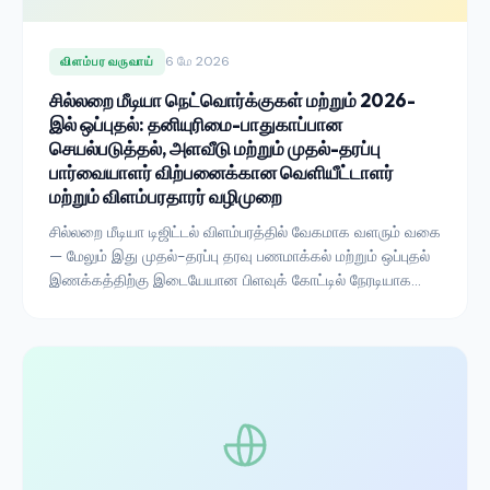
6 மே 2026
விளம்பர வருவாய்
சில்லறை மீடியா நெட்வொர்க்குகள் மற்றும் 2026-
இல் ஒப்புதல்: தனியுரிமை-பாதுகாப்பான
செயல்படுத்தல், அளவீடு மற்றும் முதல்-தரப்பு
பார்வையாளர் விற்பனைக்கான வெளியீட்டாளர்
மற்றும் விளம்பரதாரர் வழிமுறை
சில்லறை மீடியா டிஜிட்டல் விளம்பரத்தில் வேகமாக வளரும் வகை
— மேலும் இது முதல்-தரப்பு தரவு பணமாக்கல் மற்றும் ஒப்புதல்
இணக்கத்திற்கு இடையேயான பிளவுக் கோட்டில் நேரடியாக
அமர்ந்துள்ளது. வெளியீட்டாளர்கள், சில்லறை
விற்பனையாளர்கள் மற்றும் விளம்பரதாரர்கள் 2026-இல்
ஒழுங்குமுறை இடறல்களில் காலடி வைக்காமல் சில்லறை மீடியா
நெட்வொர்க்குகளை எப்படி அணுக வேண்டும் என்பது இங்கே.