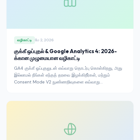
மே 2, 2026
வழிகாட்டி
குக்கீ ஒப்புதல் & Google Analytics 4: 2026-
க்கான முழுமையான வழிகாட்டி
GA4 குக்கீ ஒப்புதலுடன் எவ்வாறு தொடர்பு கொள்கிறது, அது
இல்லாமல் நீங்கள் எந்தத் தரவை இழக்கிறீர்கள், மற்றும்
Consent Mode V2 நுண்ணறிவுகளை எவ்வாறு
மீட்டெடுக்கிறது என்பதை அறியுங்கள்.