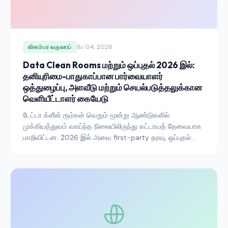
மே 04, 2026
விளம்பர வருவாய்
Data Clean Rooms மற்றும் ஒப்புதல் 2026 இல்:
தனியுரிமை-பாதுகாப்பான பார்வையாளர்
ஒத்துழைப்பு, அளவீடு மற்றும் செயல்படுத்தலுக்கான
வெளியீட்டாளர் கையேடு
டேட்டா க்ளீன் ரூம்கள் வெறும் மூன்று ஆண்டுகளில்
முக்கியத்துவம் வாய்ந்த நிலையிலிருந்து கட்டாயத் தேவையாக
மாறிவிட்டன. 2026 இல் அவை first-party தரவு, ஒப்புதல்
சமிக்ஞைகள் மற்றும் குறுக்கு-தரப்பு அளவீடு ஒன்றிணையும்
இடம் — மேலும் அடுத்த தலைமுறை தனியுரிமை-பாதுகாப்பான
பணமாக்கல் கட்டப்படும் இடம். வெளியீட்டாளர்கள் அவற்றை
எப்படி அணுக வேண்டும் என்பது இங்கே.