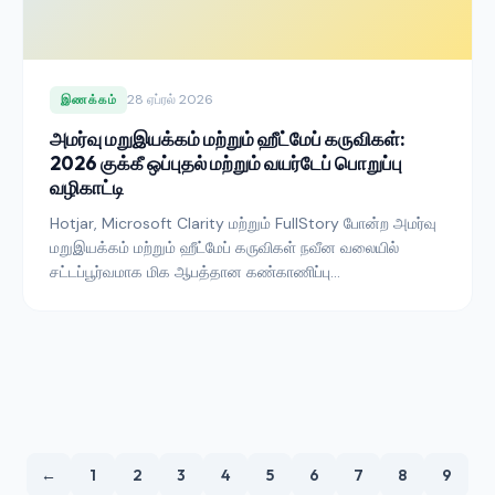
28 ஏப்ரல் 2026
இணக்கம்
அமர்வு மறுஇயக்கம் மற்றும் ஹீட்மேப் கருவிகள்:
2026 குக்கீ ஒப்புதல் மற்றும் வயர்டேப் பொறுப்பு
வழிகாட்டி
Hotjar, Microsoft Clarity மற்றும் FullStory போன்ற அமர்வு
மறுஇயக்கம் மற்றும் ஹீட்மேப் கருவிகள் நவீன வலையில்
சட்டப்பூர்வமாக மிக ஆபத்தான கண்காணிப்பு
தொழில்நுட்பங்களில் ஒன்றாகும். 2026ல் GDPR, CCPA மற்றும்
அமெரிக்க மாநில வயர்டேப் வகுப்பு வழக்குகளில் இருந்து
தப்பிக்க ஒப்புதல், திருத்தம் மற்றும் தரவு கையாளுதலை
எவ்வாறு கட்டமைப்பது என்பது இங்கே.
←
1
2
3
4
5
6
7
8
9