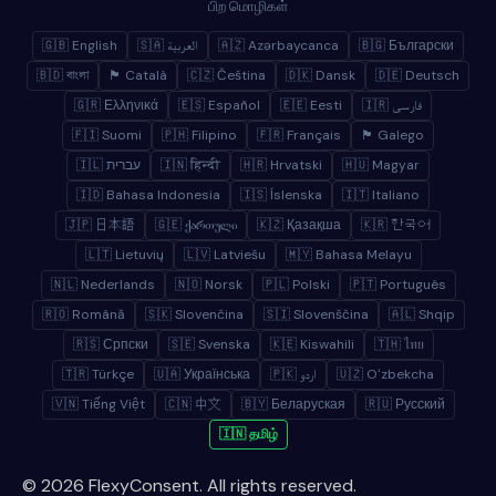
பிற மொழிகள்
🇬🇧 English
🇸🇦 العربية
🇦🇿 Azərbaycanca
🇧🇬 Български
🇧🇩 বাংলা
🏴 Català
🇨🇿 Čeština
🇩🇰 Dansk
🇩🇪 Deutsch
🇬🇷 Ελληνικά
🇪🇸 Español
🇪🇪 Eesti
🇮🇷 فارسی
🇫🇮 Suomi
🇵🇭 Filipino
🇫🇷 Français
🏴 Galego
🇮🇱 עברית
🇮🇳 हिन्दी
🇭🇷 Hrvatski
🇭🇺 Magyar
🇮🇩 Bahasa Indonesia
🇮🇸 Íslenska
🇮🇹 Italiano
🇯🇵 日本語
🇬🇪 ქართული
🇰🇿 Қазақша
🇰🇷 한국어
🇱🇹 Lietuvių
🇱🇻 Latviešu
🇲🇾 Bahasa Melayu
🇳🇱 Nederlands
🇳🇴 Norsk
🇵🇱 Polski
🇵🇹 Português
🇷🇴 Română
🇸🇰 Slovenčina
🇸🇮 Slovenščina
🇦🇱 Shqip
🇷🇸 Српски
🇸🇪 Svenska
🇰🇪 Kiswahili
🇹🇭 ไทย
🇹🇷 Türkçe
🇺🇦 Українська
🇵🇰 اردو
🇺🇿 Oʻzbekcha
🇻🇳 Tiếng Việt
🇨🇳 中文
🇧🇾 Беларуская
🇷🇺 Русский
🇮🇳 தமிழ்
© 2026 FlexyConsent. All rights reserved.