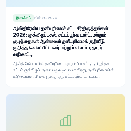
ஏப்ரல் 29, 2026
இணக்கம்
ஆஸ்திரேலிய தனியுரிமைச் சட்ட சீர்திருத்தங்கள்
2026: குக்கீ ஒப்புதல், சட்டப்பூர்வ டார்ட், மற்றும்
குழந்தைகள் ஆன்லைன் தனியுரிமைக் குறியீடு
குறித்த வெளியீட்டாளர் மற்றும் விளம்பரதாரர்
வழிகாட்டி
ஆஸ்திரேலியாவின் தனியுரிமை மற்றும் பிற சட்டத் திருத்தச்
சட்டம் குக்கீ ஒப்புதலை மறுவடிவமைக்கிறது, தனியுரிமையின்
கடுமையான மீறல்களுக்கு ஒரு சட்டப்பூர்வ டார்ட்டை
உருவாக்குகிறது, மேலும் ஒரு குழந்தைகள் ஆன்லைன்
தனியுரிமைக் குறியீட்டை அமலுக்குக் கொண்டுவருகிறது.
ஆஸ்திரேலிய சந்தையில் செயல்படும் வெளியீட்டாளர்கள் மற்றும்
விளம்பரதாரர்கள் 2026-இல் சரியாக என்ன செய்ய வேண்டும்
என்பது இங்கே.