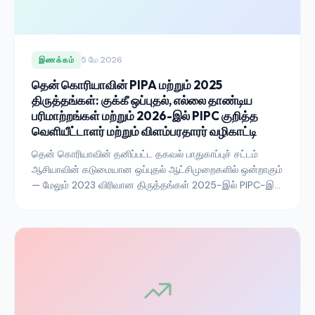
5 மே 2026
இணக்கம்
தென் கொரியாவின் PIPA மற்றும் 2025
திருத்தங்கள்: குக்கீ ஒப்புதல், எல்லை தாண்டிய
பரிமாற்றங்கள் மற்றும் 2026-இல் PIPC குறித்த
வெளியீட்டாளர் மற்றும் விளம்பரதாரர் வழிகாட்டி
தென் கொரியாவின் தனிப்பட்ட தகவல் பாதுகாப்புச் சட்டம்
ஆசியாவின் கடுமையான ஒப்புதல் ஆட்சிமுறைகளில் ஒன்றாகும்
— மேலும் 2023 விரிவான திருத்தங்கள் 2025-இல் PIPC-இன்
அமலாக்க அதிகரிப்புடன் இணைந்து தரத்தை மேலும்
உயர்த்தியுள்ளன. கொரிய சந்தையில் இயங்கும்
வெளியீட்டாளர்கள், விளம்பரதாரர்கள் மற்றும் தளங்கள் 2026-
இல் சரியாக என்ன தெரிந்துகொள்ள வேண்டும் என்பது இங்கே.