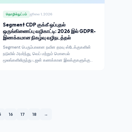
ஜூலை 1, 2026
தொழில்நுட்பம்
Segment CDP குக்கீ ஒப்புதல்
ஒருங்கிணைப்பு வழிகாட்டி: 2026 இல் GDPR-
இணக்கமான நிகழ்வு வழிநடத்தல்
Segment பெரும்பாலான நவீன தரவு ஸ்டேக்குகளின்
நடுவில் அமர்ந்து, வெப் மற்றும் மொபைல்
மூலங்களிலிருந்து டஜன் கணக்கான இலக்குகளுக்கு
நிகழ்வுகளை வழிநடத்துகிறது. பேனரில் பதிவு
செய்யப்பட்ட ஒரு ஒப்புதல் முடிவு அவை ஒவ்வொன்றின்
வழியாகவும் பரவ வேண்டும் — தளம் வாங்கப்பட்ட
நிகழ்வு-வழிநடத்தல் திறனை இழக்காமல் அதை எப்படிச்
செய்வது என்பது இங்கே.
5
16
17
18
→