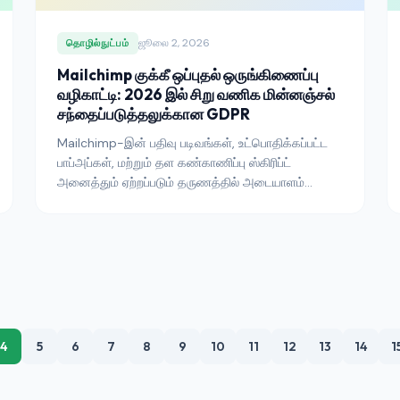
ஜூலை 2, 2026
தொழில்நுட்பம்
Mailchimp குக்கீ ஒப்புதல் ஒருங்கிணைப்பு
வழிகாட்டி: 2026 இல் சிறு வணிக மின்னஞ்சல்
சந்தைப்படுத்தலுக்கான GDPR
Mailchimp-இன் பதிவு படிவங்கள், உட்பொதிக்கப்பட்ட
பாப்அப்கள், மற்றும் தள கண்காணிப்பு ஸ்கிரிப்ட்
அனைத்தும் ஏற்றப்படும் தருணத்தில் அடையாளம்
காணும் தரவைச் சேகரிக்கின்றன. Mailchimp-இன்
பயனர் தளத்தின் பெரும்பகுதியை உருவாக்கும் சிறு
வணிகங்களுக்கு, அவற்றை உண்மையான ஒப்புதலின்
பின்னால் வைப்பது தோன்றுவதை விட எளிமையானது —
மற்றும் தணிக்கை அபாயம் பெரும்பாலான ஆபரேட்டர்கள்
உணர்வதை விட கணிசமாக அதிகம்.
4
5
6
7
8
9
10
11
12
13
14
1