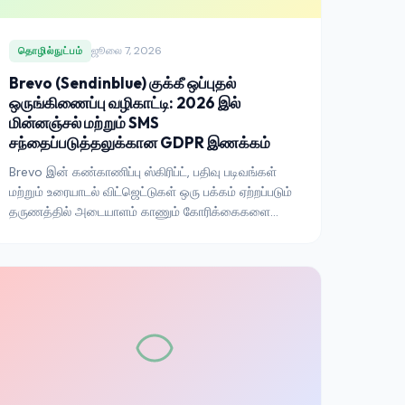
ஜூலை 7, 2026
தொழில்நுட்பம்
Brevo (Sendinblue) குக்கீ ஒப்புதல்
ஒருங்கிணைப்பு வழிகாட்டி: 2026 இல்
மின்னஞ்சல் மற்றும் SMS
சந்தைப்படுத்தலுக்கான GDPR இணக்கம்
Brevo இன் கண்காணிப்பு ஸ்கிரிப்ட், பதிவு படிவங்கள்
மற்றும் உரையாடல் விட்ஜெட்டுகள் ஒரு பக்கம் ஏற்றப்படும்
தருணத்தில் அடையாளம் காணும் கோரிக்கைகளை
இயக்குகின்றன. CNIL வாசலில் இருக்கும் பிரான்ஸ்
தலைமையகம் கொண்ட மிகப் பெரிய தளமாக
இருப்பதால், தணிக்கை-தர ஒருங்கிணைப்பு வடிவம்
நன்கு வரையறுக்கப்பட்டுள்ளது — அதை சரியாக
இணைப்பது எப்படி என்பது இங்கே.