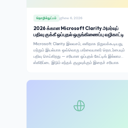
ஜூலை 6, 2026
தொழில்நுட்பம்
2026 க்கான Microsoft Clarity அமர்வுப்
பதிவு குக்கீ ஒப்புதல் ஒருங்கிணைப்பு வழிகாட்டி
Microsoft Clarity இலவசம், எளிதாக நிறுவக்கூடியது,
மற்றும் இயல்பாக ஒவ்வொரு பார்வையாளர் தொடர்பையும்
பதிவு செய்கிறது — சரியான ஒப்புதல் கேட்டிங் இல்லாமல்
ஸ்கிரிப்டை இடும் எந்தக் குழுவுக்கும் இதைச் சரியாக
ஒரு ஒழுங்குமுறை கண்ணி ஆக்குவது இதுவே. GDPR,
UK GDPR, மற்றும் CPRA-இன் கீழ் அதை எவ்வாறு
சரியாகப் பயன்படுத்துவது என்பது இங்கே.