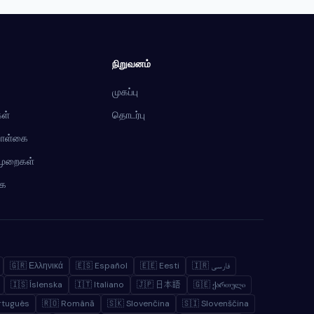
நிறுவனம்
முகப்பு
ள்
தொடர்பு
கொள்கை
ிமுறைகள்
கை
🇬🇷 Ελληνικά
🇪🇸 Español
🇪🇪 Eesti
🇮🇷 فارسی
🇮🇸 Íslenska
🇮🇹 Italiano
🇯🇵 日本語
🇬🇪 ქართული
rtuguês
🇷🇴 Română
🇸🇰 Slovenčina
🇸🇮 Slovenščina