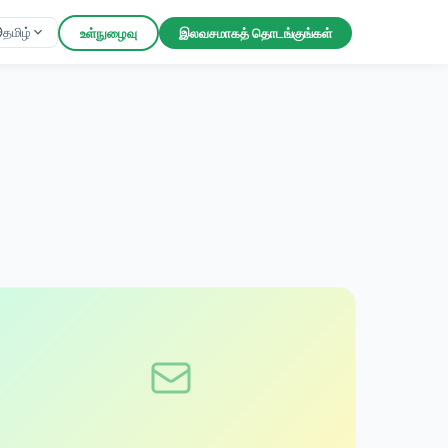
தமிழ்
உள்நுழைவு
இலவசமாகத் தொடங்குங்கள்