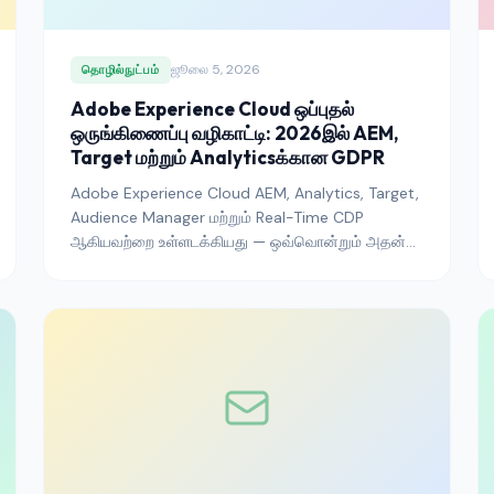
ஜூலை 5, 2026
தொழில்நுட்பம்
Adobe Experience Cloud ஒப்புதல்
ஒருங்கிணைப்பு வழிகாட்டி: 2026இல் AEM,
Target மற்றும் Analyticsக்கான GDPR
Adobe Experience Cloud AEM, Analytics, Target,
Audience Manager மற்றும் Real-Time CDP
ஆகியவற்றை உள்ளடக்கியது — ஒவ்வொன்றும் அதன்
சொந்த கண்காணிப்பு அடுக்கு மற்றும் அதன் சொந்த
ஒப்புதல் மேற்பரப்புடன். தளம் வாங்குதலை
நியாயப்படுத்திய தனிப்பயனாக்கம் மற்றும்
அனலிட்டிக்ஸை இழக்காமல் அவற்றை ஒற்றை CMPக்குப்
பின் இணைப்பது இங்கே.