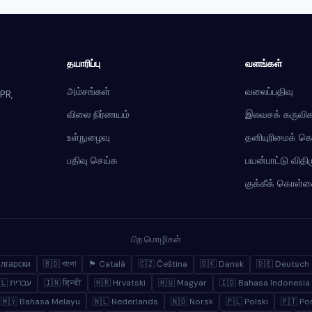
தயாரிப்பு
வளங்கள்
அம்சங்கள்
வலைப்பதிவு
PR,
விலை நிர்ணயம்
இலவசக் கருவிக
உள்நுழைவு
தனியுரிமைக் 
பதிவு செய்க
பயன்பாட்டு வித
குக்கீக் கொள்
பிற மொழிகள்
ългарски
🇧🇩 বাংলা
🏴 Català
🇨🇿 Čeština
🇩🇰 Dansk
🇩🇪 Deutsch
🇮🇱 עברית
🇮🇳 हिन्दी
🇭🇷 Hrvatski
🇭🇺 Magyar
🇮🇩 Bahasa Indonesia
🇲🇾 Bahasa Melayu
🇳🇱 Nederlands
🇳🇴 Norsk
🇵🇱 Polski
🇵🇹 Po