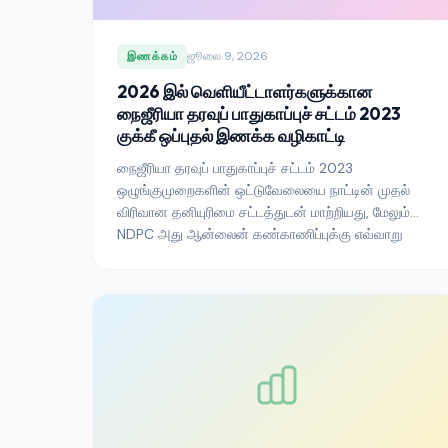
ஜூலை 9, 2026
இணக்கம்
2026 இல் வெளியீட்டாளர்களுக்கான
நைஜீரியா தரவுப் பாதுகாப்புச் சட்டம் 2023
குக்கீ ஒப்புதல் இணக்க வழிகாட்டி
நைஜீரியா தரவுப் பாதுகாப்புச் சட்டம் 2023
ஒழுங்குமுறைகளின் ஒட்டுவேலையை நாட்டின் முதல்
விரிவான தனியுரிமை சட்டத்துடன் மாற்றியது, மேலும்
NDPC அது ஆன்லைன் கண்காணிப்புக்கு எவ்வாறு
பொருந்துகிறது என்பதை தெளிவுபடுத்த ஆக்ரோஷமாக
நகர்ந்துள்ளது. நைஜீரிய போக்குவரத்துக்கு சேவை
செய்யும் வெளியீட்டாளர்கள் மற்றும் SaaS இயக்குநர்கள்
2026 இல் அறிய வேண்டியவை இங்கே.