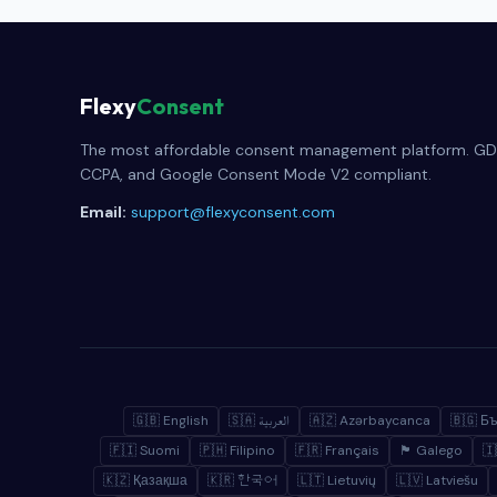
Flexy
Consent
The most affordable consent management platform. GD
CCPA, and Google Consent Mode V2 compliant.
Email:
support@flexyconsent.com
🇬🇧 English
🇸🇦 العربية
🇦🇿 Azərbaycanca
🇧🇬 Б
🇫🇮 Suomi
🇵🇭 Filipino
🇫🇷 Français
🏴 Galego
🇰🇿 Қазақша
🇰🇷 한국어
🇱🇹 Lietuvių
🇱🇻 Latviešu