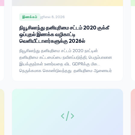
ஜூலை 8, 2026
இணக்கம்
நியூசிலாந்து தனியுரிமை சட்டம் 2020 குக்கீ
ஒப்புதல் இணக்க வழிகாட்டி
வெளியீட்டாளர்களுக்கு 2026ல்
நியூசிலாந்து தனியுரிமை சட்டம் 2020 நாட்டின்
தனியுரிமை கட்டமைப்பை நவீனப்படுத்தி, பெரும்பாலான
இயக்குநர்கள் உணர்வதை விட GDPRக்கு மிக
நெருக்கமாக கொண்டுவந்தது. தனியுரிமை ஆணையர்
அலுவலகம் குக்கீ பேனர்களிடமிருந்து என்ன
எதிர்பார்க்கிறது, 2025 ஆன்லைன் கண்காணிப்பு
வழிகாட்டுதல் என்ன மாற்றியது, மற்றும் ஒரு
வரிசைப்படுத்தலை இணக்கத்திற்கு எப்படி
கொண்டுவருவது என்பது இங்கே.