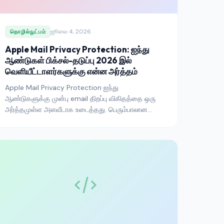
ஜூலை 4, 2026
தொழில்நுட்பம்
Apple Mail Privacy Protection: ஐந்து
ஆண்டுகள் பிக்சல்-தடுப்பு 2026 இல்
வெளியீட்டாளர்களுக்கு என்ன அர்த்தம்
Apple Mail Privacy Protection ஐந்து
ஆண்டுகளுக்கு முன்பு email திறப்பு விகிதத்தை ஒரு
அர்த்தமுள்ள அளவீடாக உடைத்தது. பெரும்பாலான
வெளியீட்டாளர்கள் ஏற்றுக்கொண்டுள்ளனர், ஆனால்
ஒப்புதல் மேலாண்மை, பிரிவாக்கம், மற்றும்
வாழ்க்கைச்சுழற்சி தானியக்கம் மீதான இரண்டாம்-
வரிசை விளைவுகள் இன்னும் தீர்க்கப்பட்டு வருகின்றன
— மேலும் குறுக்கு-சேனல் பண்பு மீதான மூன்றாம்-
வரிசை விளைவுகள் சிறப்பாக அல்ல, மோசமாகிக்
கொண்டிருக்கின்றன.