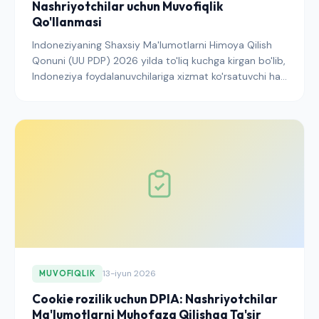
Nashriyotchilar uchun Muvofiqlik
Qo'llanmasi
Indoneziyaning Shaxsiy Ma'lumotlarni Himoya Qilish
Qonuni (UU PDP) 2026 yilda to'liq kuchga kirgan bo'lib,
Indoneziya foydalanuvchilariga xizmat ko'rsatuvchi har
bir nashriyotchiga ta'sir qiluvchi aniq rozilik talablarini
o'z ichiga oladi. Rozilik to'plash, qonuniy asos,
chegaralararo uzatmalar va Bahasa tillidagi saytlar
muvofiq bo'lmaganida duch keladigan jarimalar
bo'yicha amaliy qo'llanma.
13-iyun 2026
MUVOFIQLIK
Cookie rozilik uchun DPIA: Nashriyotchilar
Ma'lumotlarni Muhofaza Qilishga Ta'sir