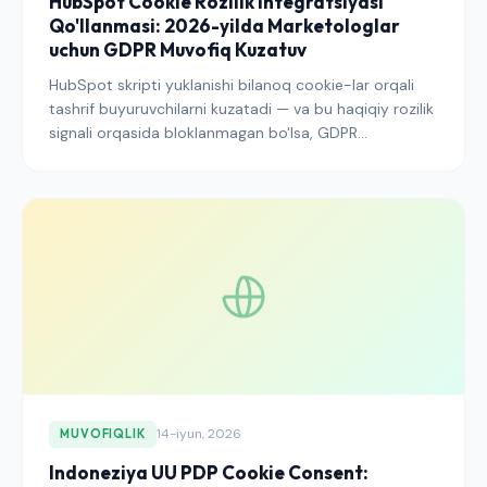
HubSpot Cookie Rozilik Integratsiyasi
Qo'llanmasi: 2026-yilda Marketologlar
uchun GDPR Muvofiq Kuzatuv
HubSpot skripti yuklanishi bilanoq cookie-lar orqali
tashrif buyuruvchilarni kuzatadi — va bu haqiqiy rozilik
signali orqasida bloklanmagan bo'lsa, GDPR
muammosi tug'iladi. HubSpot-ni uchinchi tomon CMP
bilan qanday integratsiya qilish, tahlilni buzmaslik va
auditga tayyor bo'lish haqida ma'lumot olasiz.
14-iyun, 2026
MUVOFIQLIK
Indoneziya UU PDP Cookie Consent: