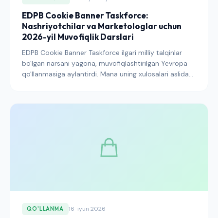
EDPB Cookie Banner Taskforce:
Nashriyotchilar va Marketologlar uchun
2026-yil Muvofiqlik Darslari
EDPB Cookie Banner Taskforce ilgari milliy talqinlar
bo'lgan narsani yagona, muvofiqlashtirilgan Yevropa
qo'llanmasiga aylantirdi. Mana uning xulosalari aslida
nima deyayotgani, regulyatorlar keyingi ijroni qayerga
yo'naltirmoqda va mavjud rozilik bannerini
muvofiqlashtirish usuli.
16-iyun 2026
QO'LLANMA