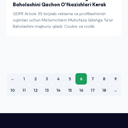
Baholashini Qachon O'tkazishlari Kerak
GDPR Article 35 ko'plab reklama va profillashtirish
oqimlari uchun Ma'lumotlarni Muhofaza Qilishga Ta'sir
Baholashini majburiy qiladi. Cookie va rozilik
sozlamangiz DPIA ni ishga tushiradimi, hujjat nima o'z
ichiga olishi kerak va regulyatorlar uni qanday
baholashi haqida amaliy qo'llanma.
←
1
2
3
4
5
6
7
8
9
10
11
12
13
14
15
16
17
18
→