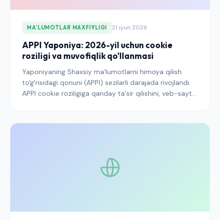
21 iyun 2026
MA'LUMOTLAR MAXFIYLIGI
APPI Yaponiya: 2026-yil uchun cookie
roziligi va muvofiqlik qo'llanmasi
Yaponiyaning Shaxsiy ma'lumotlarni himoya qilish
to'g'risidagi qonuni (APPI) sezilarli darajada rivojlandi.
APPI cookie roziligiga qanday ta'sir qilishini, veb-sayt
operatorlari qanday majburiyatlarga duch kelishini va
yapon foydalanuvchilarini nishonga olayotganda
qanday muvofiqlikda qolishni bilib oling.