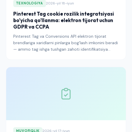
2026-yil 18-iyun
TEXNOLOGIYA
Pinterest Tag cookie rozilik integratsiyasi
bo'yicha qo'llanma: elektron tijorat uchun
GDPR va CCPA
Pinterest Tag va Conversions API elektron tijorat
brendlariga xaridlarni pinlarga bog'lash imkonini beradi
— ammo tag ishga tushgan zahoti identifikatsiya
cookie-larini o'rnatadi va bu EU, UK hamda
Kaliforniyada rozilik muammosiga aylanadi. Bu yerda
konversiya ma'lumotlarini yo'qotmasdan Pinterest-ni
to'g'ri boshqarish usuli keltirilgan.
2026-yil 17-iyun
MUVOFIQLIK