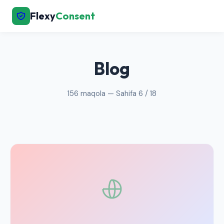
Flexy
Consent
← Bosh sahifaga qaytish
Blog
156 maqola — Sahifa 6 / 18