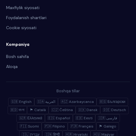
Maxfiylik siyosati
Foydalanish shartlari
Cookie siyosati
Kompaniya
Bosh sahifa
Aloqa
Boshqa tillar
🇬🇧 English
🇸🇦 العربية
🇦🇿 Azərbaycanca
🇧🇬 Български
🇧🇩 বাংলা
🏴 Català
🇨🇿 Čeština
🇩🇰 Dansk
🇩🇪 Deutsch
🇬🇷 Ελληνικά
🇪🇸 Español
🇪🇪 Eesti
🇮🇷 فارسی
🇫🇮 Suomi
🇵🇭 Filipino
🇫🇷 Français
🏴 Galego
🇮🇱 עברית
🇮🇳 हिन्दी
🇭🇷 Hrvatski
🇭🇺 Magyar