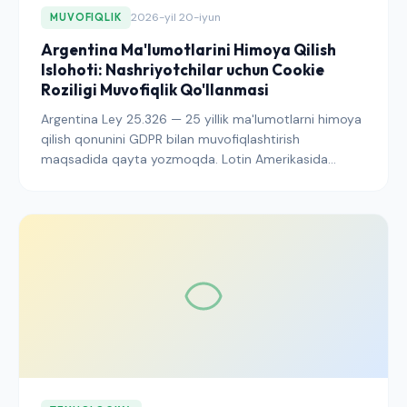
2026-yil 20-iyun
MUVOFIQLIK
Argentina Ma'lumotlarini Himoya Qilish
Islohoti: Nashriyotchilar uchun Cookie
Roziligi Muvofiqlik Qo'llanmasi
Argentina Ley 25.326 — 25 yillik ma'lumotlarni himoya
qilish qonunini GDPR bilan muvofiqlashtirish
maqsadida qayta yozmoqda. Lotin Amerikasida
faoliyat yurituvchi nashriyotchilar uchun o'zgarishlar
cookie banner qachon talab qilinishini, ijroni kim
nazorat qilishini va chegara bo'ylab uzatishlar qanday
hujjatlashtirilishi kerakligini o'zgartiradi.