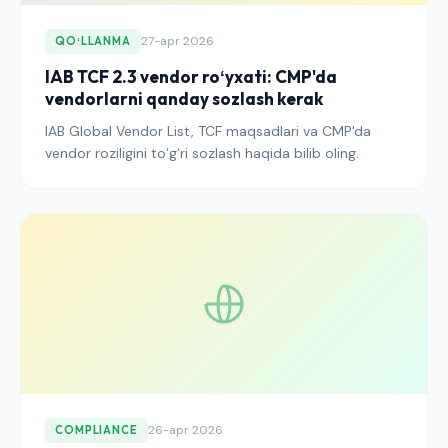
27-apr 2026
QOʻLLANMA
IAB TCF 2.3 vendor roʻyxati: CMP'da
vendorlarni qanday sozlash kerak
IAB Global Vendor List, TCF maqsadlari va CMP'da
vendor roziligini toʻgʻri sozlash haqida bilib oling.
26-apr 2026
COMPLIANCE