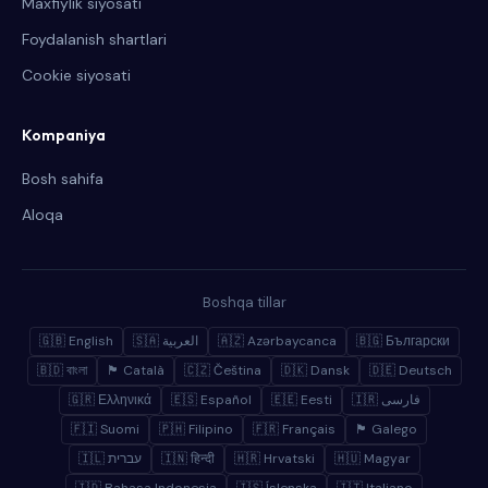
Maxfiylik siyosati
Foydalanish shartlari
Cookie siyosati
Kompaniya
Bosh sahifa
Aloqa
Boshqa tillar
🇬🇧 English
🇸🇦 العربية
🇦🇿 Azərbaycanca
🇧🇬 Български
🇧🇩 বাংলা
🏴 Català
🇨🇿 Čeština
🇩🇰 Dansk
🇩🇪 Deutsch
🇬🇷 Ελληνικά
🇪🇸 Español
🇪🇪 Eesti
🇮🇷 فارسی
🇫🇮 Suomi
🇵🇭 Filipino
🇫🇷 Français
🏴 Galego
🇮🇱 עברית
🇮🇳 हिन्दी
🇭🇷 Hrvatski
🇭🇺 Magyar