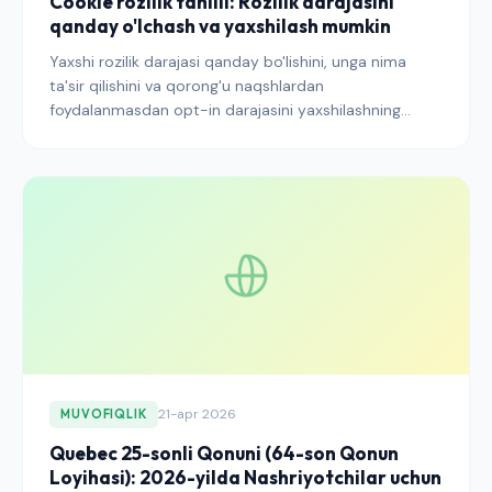
Cookie rozilik tahlili: Rozilik darajasini
qanday o'lchash va yaxshilash mumkin
Yaxshi rozilik darajasi qanday bo'lishini, unga nima
ta'sir qilishini va qorong'u naqshlardan
foydalanmasdan opt-in darajasini yaxshilashning
tasdiqlangan strategiyalarini bilib oling.
21-apr 2026
MUVOFIQLIK
Quebec 25-sonli Qonuni (64-son Qonun
Loyihasi): 2026-yilda Nashriyotchilar uchun