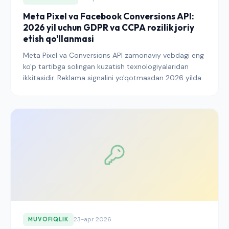
Meta Pixel va Facebook Conversions API:
2026 yil uchun GDPR va CCPA rozilik joriy
etish qo'llanmasi
Meta Pixel va Conversions API zamonaviy vebdagi eng
ko'p tartibga solingan kuzatish texnologiyalaridan
ikkitasidir. Reklama signalini yo'qotmasdan 2026 yilda
GDPR, CCPA va Consent Mode v2 talablariga
muvofiqlik uchun ikkalasini qanday sozlash kerakligi
haqida ma'lumot.
23-apr 2026
MUVOFIQLIK