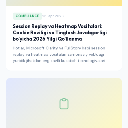
28-apr 2026
COMPLIANCE
Session Replay va Heatmap Vositalari:
Cookie Roziligi va Tinglash Javobgarligi
bo'yicha 2026 Yilgi Qo'llanma
Hotjar, Microsoft Clarity va FullStory kabi session
replay va heatmap vositalari zamonaviy veb'dagi
yuridik jihatdan eng xavfli kuzatish texnologiyalari
qatoriga kiradi. 2026-yilda GDPR, CCPA va AQSh
shtati tinglash guruh da'volaridan omon qolish uchun
roziliK, o'chirish va ma'lumotlarni boshqarishni qanday
sozlash kerakligi haqida batafsil ko'rsatmalar berilgan.