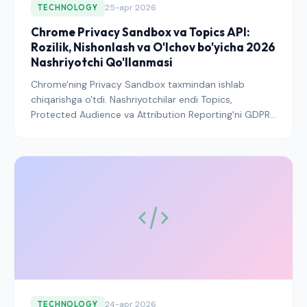
25-apr 2026
TECHNOLOGY
Chrome Privacy Sandbox va Topics API:
Rozilik, Nishonlash va O'lchov bo'yicha 2026
Nashriyotchi Qo'llanmasi
Chrome'ning Privacy Sandbox taxmindan ishlab
chiqarishga o'tdi. Nashriyotchilar endi Topics,
Protected Audience va Attribution Reporting'ni GDPR
va shtat maxfiylik qonunlarini ham qondiradigan rozilik
stek'iga ulashlari kerak. Bu yerda qanday qilishingiz
ko'rsatilgan.
24-apr 2026
TECHNOLOGY