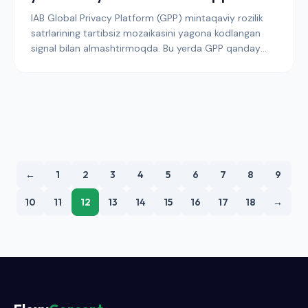
IAB Global Privacy Platform (GPP) mintaqaviy rozilik
satrlarining tartibsiz mozaikasini yagona kodlangan
signal bilan almashtirmoqda. Bu yerda GPP qanday
ishlashi, Google nima uchun uni AQSh shtat qonunlari
uchun talab qilishi va nashriyotchilar 2026 yilda
mustaqil TCF va USP signallaridan qanday ko'chib
o'tishi kerakligi tushuntiriladi.
←
1
2
3
4
5
6
7
8
9
10
11
12
13
14
15
16
17
18
→