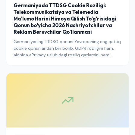
Germaniyada TTDSG Cookie Roziligi:
Telekommunikatsiya va Telemedia
Ma'lumotlarini Himoya Qilish To'g'risidagi
Qonun bo'yicha 2026 Nashriyotchilar va
Reklam Beruvchilar Qo'llanmasi
Germaniyaning TTDSG qonuni Yevropaning eng qattiq
cookie qonunlaridan biri bo'lib, GDPR roziligini ham,
alohida ePrivacy uslubidagi roziliq qatlamini ham
qo'llaydi. Mana nashriyotchilar, ilova ishlab chiquvchilar
va reklam beruvchilar 2026 yilda german bozori uchun
o'zlarining CMP va kuzatish stek-larini qanday
sozlashlari kerakligi haqida.