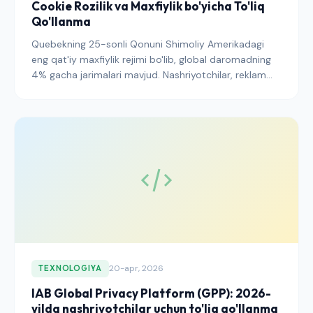
Cookie Rozilik va Maxfiylik bo'yicha To'liq
Qo'llanma
Quebekning 25-sonli Qonuni Shimoliy Amerikadagi
eng qat'iy maxfiylik rejimi bo'lib, global daromadning
4% gacha jarimalari mavjud. Nashriyotchilar, reklam
beruvchilar va SaaS operatorlari 2026-yilda
muvofiqlikni ta'minlash uchun cookie roziligi, DPIA va
chegaralararo o'tkazma nazoratini qanday joriy
etishlari kerakligi haqida.
20-apr, 2026
TEXNOLOGIYA
IAB Global Privacy Platform (GPP): 2026-
yilda nashriyotchilar uchun to'liq qo'llanma