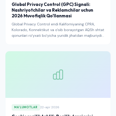
Global Privacy Control (GPC) Signali:
Nashriyotchilar va Reklamchilar uchun
2026 Muvofiqlik Qo'llanmasi
Global Privacy Control endi Kaliforniyaning CPRA,
Kolorado, Konnektikut va o'sib borayotgan AQSh shtat
qonunlari ro'yxati bo'yicha yuridik jihatdan majburiydir.
GPC qanday ishlashi, CMPlar uni qanday hurmat qilishi
kerakligi va nashriyotchilar 2026 yilda nima
o'zgartirishlari kerakligi haqida to'liq ma'lumot.
22-apr 2026
MA'LUMOTLAR