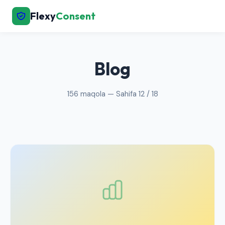
Flexy
Consent
← Bosh sahifaga qaytish
Blog
156 maqola — Sahifa 12 / 18