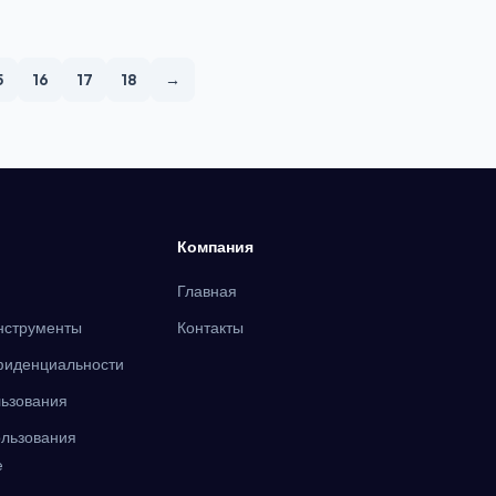
5
16
17
18
→
Компания
Главная
нструменты
Контакты
фиденциальности
льзования
ользования
e