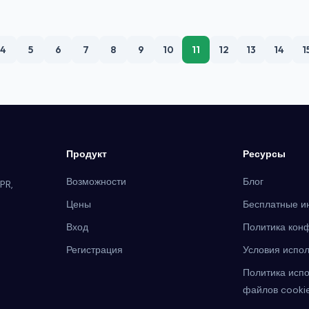
году.
4
5
6
7
8
9
10
11
12
13
14
1
Продукт
Ресурсы
Возможности
Блог
PR,
Цены
Бесплатные и
Вход
Политика кон
Регистрация
Условия испо
Политика исп
файлов cooki