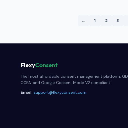
←
1
2
3
Flexy
Consent
The most affordable consent management platform. GD
CCPA, and Google Consent Mode V2 compliant.
Email:
support@flexyconsent.com