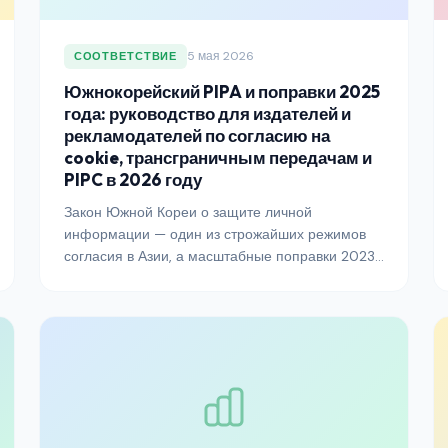
5 мая 2026
СООТВЕТСТВИЕ
Южнокорейский PIPA и поправки 2025
года: руководство для издателей и
рекламодателей по согласию на
cookie, трансграничным передачам и
PIPC в 2026 году
Закон Южной Кореи о защите личной
информации — один из строжайших режимов
согласия в Азии, а масштабные поправки 2023
года в сочетании с эскалацией
правоприменения PIPC в 2025 году подняли
планку ещё выше. Вот что именно нужно знать
издателям, рекламодателям и платформам,
работающим на корейском рынке в 2026 году.