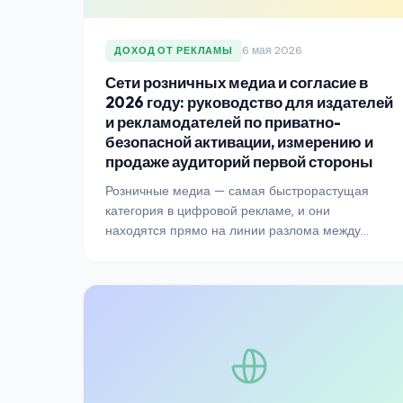
6 мая 2026
ДОХОД ОТ РЕКЛАМЫ
Сети розничных медиа и согласие в
2026 году: руководство для издателей
и рекламодателей по приватно-
безопасной активации, измерению и
продаже аудиторий первой стороны
Розничные медиа — самая быстрорастущая
категория в цифровой рекламе, и они
находятся прямо на линии разлома между
монетизацией данных первой стороны и
соответствием требованиям согласия. Вот как
издатели, ритейлеры и рекламодатели должны
подходить к сетям розничных медиа в 2026
году, не наступая на регуляторные растяжки.