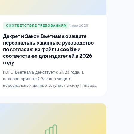
1 мая 2026
СООТВЕТСТВИЕ ТРЕБОВАНИЯМ
Декрет и Закон Вьетнама о защите
персональных данных: руководство
по согласию на файлы cookie и
соответствию для издателей в 2026
году
PDPD Вьетнама действует с 2023 года, а
недавно принятый Закон о защите
персональных данных вступает в силу 1 января
2026 года. Вместе они создают один из самых
строгих режимов согласия в Юго-Восточной
Азии. Вот что нужно знать издателям и
рекламодателям, работающим на вьетнамском
рынке.