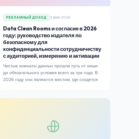
4 мая 2026
РЕКЛАМНЫЙ ДОХОД
Data Clean Rooms и согласие в 2026
году: руководство издателя по
безопасному для
конфиденциальности сотрудничеству
с аудиторией, измерению и активации
Чистые комнаты данных прошли путь от ниши
до обязательного условия всего за три года. В
2026 году они являются местом, где сходятся
first-party данные, сигналы согласия и кросс-
сторонние измерения — и где строится
следующее поколение безопасной для
конфиденциальности монетизации. Вот как
издателям следует к ним подходить.