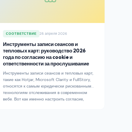
28 апреля 2026
СООТВЕТСТВИЕ
Инструменты записи сеансов и
тепловых карт: руководство 2026
года по согласию на cookie и
ответственности за прослушивание
Инструменты записи сеансов и тепловых карт,
такие как Hotjar, Microsoft Clarity и FullStory,
относятся к самым юридически рискованным
технологиям отслеживания в современном
вебе. Вот как именно настроить согласие,
редактирование и обработку данных, чтобы
пережить групповые иски по GDPR, CCPA и
законам штатов США о прослушивании в 2026
году.