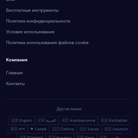
Бесплатные инструменты
Политика конфиденциальности
Условия использования
Политика использования файлов cookie
Компания
Главная
Контакты
Другие языки
🇬🇧 English
🇸🇦 العربية
🇦🇿 Azərbaycanca
🇧🇬 Български
🇧🇩 বাংলা
🏴 Català
🇨🇿 Čeština
🇩🇰 Dansk
🇩🇪 Deutsch
🇬🇷 Ελληνικά
🇪🇸 Español
🇪🇪 Eesti
🇮🇷 فارسی