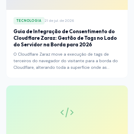
21 de jul. de 2026
TECNOLOGIA
Guia de Integração de Consentimento do
Cloudflare Zaraz: Gestão de Tags no Lado
do Servidor na Borda para 2026
O Cloudflare Zaraz move a execução de tags de
terceiros do navegador do visitante para a borda do
Cloudflare, alterando toda a superfície onde as
decisões de consentimento são aplicadas. Este guia
explica como conectar o Zaraz a uma Plataforma de
Gestão de Consentimento, como usar a Zaraz
Consent API integrada e como o modelo de
execução no lado do servidor reformula o quadro de
conformidade com GDPR, ePrivacy e IAB TCF para
editores em 2026.