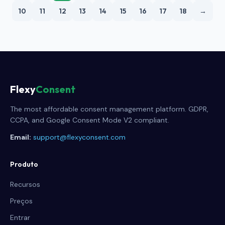
toda a superfície de módulos.
10
11
12
13
14
15
16
17
18
→
Flexy
Consent
The most affordable consent management platform. GDPR,
CCPA, and Google Consent Mode V2 compliant.
Email:
support@flexyconsent.com
Produto
Recursos
Preços
Entrar