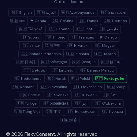
Outros idiomas
🇬🇧 English
🇸🇦 العربية
🇦🇿 Azərbaycanca
🇧🇬 Български
🇧🇩 বাংলা
🏴 Català
🇨🇿 Čeština
🇩🇰 Dansk
🇩🇪 Deutsch
🇬🇷 Ελληνικά
🇪🇸 Español
🇪🇪 Eesti
🇮🇷 فارسی
🇫🇮 Suomi
🇵🇭 Filipino
🇫🇷 Français
🏴 Galego
🇮🇱 עברית
🇮🇳 हिन्दी
🇭🇷 Hrvatski
🇭🇺 Magyar
🇮🇩 Bahasa Indonesia
🇮🇸 Íslenska
🇮🇹 Italiano
🇯🇵 日本語
🇬🇪 ქართული
🇰🇿 Қазақша
🇰🇷 한국어
🇱🇹 Lietuvių
🇱🇻 Latviešu
🇲🇾 Bahasa Melayu
🇳🇱 Nederlands
🇳🇴 Norsk
🇵🇱 Polski
🇵🇹 Português
🇷🇴 Română
🇸🇰 Slovenčina
🇸🇮 Slovenščina
🇦🇱 Shqip
🇷🇸 Српски
🇸🇪 Svenska
🇰🇪 Kiswahili
🇹🇭 ไทย
🇹🇷 Türkçe
🇺🇦 Українська
🇵🇰 اردو
🇺🇿 Oʻzbekcha
🇻🇳 Tiếng Việt
🇨🇳 中文
🇧🇾 Беларуская
🇷🇺 Русский
🇮🇳 தமிழ்
© 2026 FlexyConsent. All rights reserved.