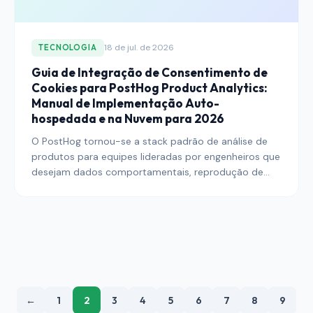
18 de jul. de 2026
TECNOLOGIA
Guia de Integração de Consentimento de
Cookies para PostHog Product Analytics:
Manual de Implementação Auto-
hospedada e na Nuvem para 2026
O PostHog tornou-se a stack padrão de análise de
produtos para equipes lideradas por engenheiros que
desejam dados comportamentais, reprodução de
sessão, flags de funcionalidades e experimentação
em uma única plataforma de código aberto — mas a
mesma arquitetura que o torna poderoso também
concentra diversas obrigações de consentimento
distintas em um único SDK. Este guia explica como
conectar o PostHog a uma Plataforma de
Gerenciamento de Consentimento corretamente
tanto em implantações auto-hospedadas quanto no
←
1
2
3
4
5
6
7
8
9
PostHog Cloud, nas regiões da UE e dos EUA, e em