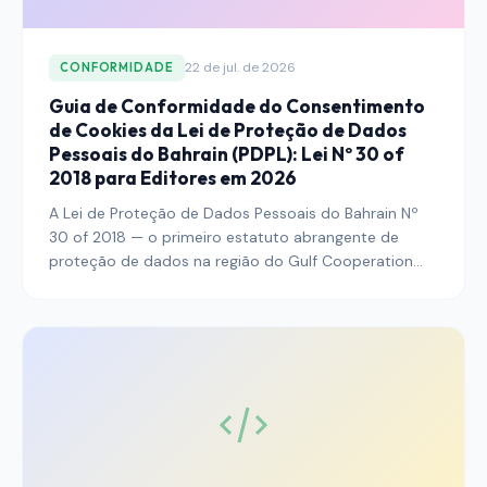
captura automática que torna o Heap valioso.
22 de jul. de 2026
CONFORMIDADE
Guia de Conformidade do Consentimento
de Cookies da Lei de Proteção de Dados
Pessoais do Bahrain (PDPL): Lei Nº 30 of
2018 para Editores em 2026
A Lei de Proteção de Dados Pessoais do Bahrain Nº
30 of 2018 — o primeiro estatuto abrangente de
proteção de dados na região do Gulf Cooperation
Council — consolidou-se como um regime
ativamente aplicado sob a Personal Data Protection
Authority. Este guia explica o que os editores que
alcançam leitores Bahraini devem fazer para alinhar
sua postura de consentimento de cookies,
arquitetura de banners e registros de auditoria com a
Lei, as resoluções executivas e o regime de
transferência transfronteiriça até 2026.