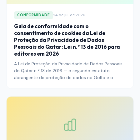
24 de jul. de 2026
CONFORMIDADE
Guia de conformidade com o
consentimento de cookies da Lei de
Proteção da Privacidade de Dados
Pessoais do Qatar: Lei n.º 13 de 2016 para
editores em 2026
A Lei de Proteção da Privacidade de Dados Pessoais
do Qatar n.º 13 de 2016 — o segundo estatuto
abrangente de proteção de dados no Golfo e o
quadro que rege a maior parte do tráfego qatariano
— entrou numa fase madura de aplicação sob a
alçada do Ministério das Comunicações e Tecnologia
da Informação e do Departamento de Conformidade
e Proteção de Dados. Este guia explica o que os
editores que alcançam leitores qatarianos devem
fazer para alinhar o consentimento de cookies, a
arquitetura de banners, o registo de auditoria e as
divulgações de transferências transfronteiriças com a