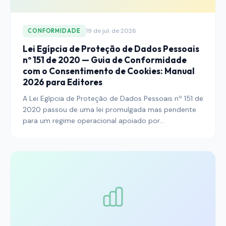
19 de jul. de 2026
CONFORMIDADE
Lei Egípcia de Proteção de Dados Pessoais
nº 151 de 2020 — Guia de Conformidade
com o Consentimento de Cookies: Manual
2026 para Editores
A Lei Egípcia de Proteção de Dados Pessoais nº 151 de
2020 passou de uma lei promulgada mas pendente
para um regime operacional apoiado por
regulamentos de execução e um Centro de Proteção
de Dados Pessoais ativo. Para editores que alcançam
leitores egípcios — o maior público digital do mundo
de língua árabe — o consentimento de cookies não é
mais uma boa prática adjacente ao GDPR, mas um
requisito legal doméstico com padrão de
consentimento próprio, regras de transferência
transfronteiriça e multas que podem chegar a EGP 5
milhões.