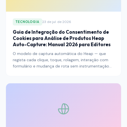
Lei e os seus regulamentos de execução até 2026.
23 de jul. de 2026
TECNOLOGIA
Guia de Integração do Consentimento de
Cookies para Análise de Produtos Heap
Auto-Capture: Manual 2026 para Editores
O modelo de captura automática do Heap — que
regista cada clique, toque, rolagem, interação com
formulário e mudança de rota sem instrumentação
explícita — transforma a plataforma num dos
repositórios de dados comportamentais mais ricos
na pilha de análise, e num dos mais sensíveis em
termos de consentimento. Este guia ajuda os
editores a compreenderem os padrões de integração
que mantêm uma implementação do Heap
defensável ao abrigo do RGPD, ePrivacy e dos
regimes regionais que se alinharam com eles,
preservando ao mesmo tempo a cobertura de