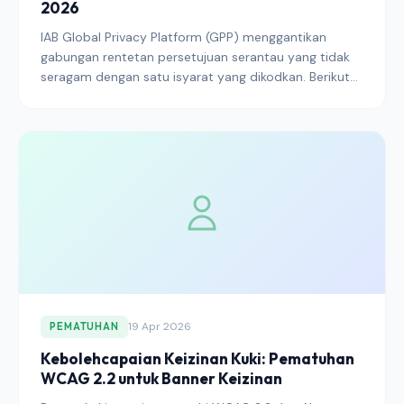
2026
IAB Global Privacy Platform (GPP) menggantikan
gabungan rentetan persetujuan serantau yang tidak
seragam dengan satu isyarat yang dikodkan. Berikut
adalah cara GPP berfungsi, sebab Google
memerlukannya untuk undang-undang negeri AS, dan
bagaimana penerbit harus berhijrah daripada isyarat
TCF dan USP yang berdiri sendiri pada 2026.
19 Apr 2026
PEMATUHAN
Kebolehcapaian Keizinan Kuki: Pematuhan
WCAG 2.2 untuk Banner Keizinan