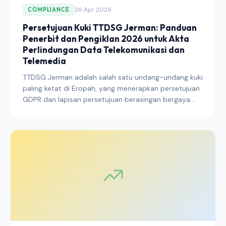
26 Apr 2026
COMPLIANCE
Persetujuan Kuki TTDSG Jerman: Panduan
Penerbit dan Pengiklan 2026 untuk Akta
Perlindungan Data Telekomunikasi dan
Telemedia
TTDSG Jerman adalah salah satu undang-undang kuki
paling ketat di Eropah, yang menerapkan persetujuan
GDPR dan lapisan persetujuan berasingan bergaya
ePrivacy. Berikut cara tepat penerbit, pembangun
aplikasi, dan pengiklan perlu mengkonfigurasi CMP dan
tindanan penjejakan mereka untuk pasaran Jerman
pada 2026.