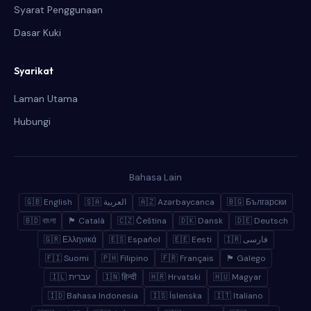
Syarat Penggunaan
Dasar Kuki
Syarikat
Laman Utama
Hubungi
Bahasa Lain
🇬🇧 English
🇸🇦 العربية
🇦🇿 Azərbaycanca
🇧🇬 Български
🇧🇩 বাংলা
🏴 Català
🇨🇿 Čeština
🇩🇰 Dansk
🇩🇪 Deutsch
🇬🇷 Ελληνικά
🇪🇸 Español
🇪🇪 Eesti
🇮🇷 فارسی
🇫🇮 Suomi
🇵🇭 Filipino
🇫🇷 Français
🏴 Galego
🇮🇱 עברית
🇮🇳 हिन्दी
🇭🇷 Hrvatski
🇭🇺 Magyar
🇮🇩 Bahasa Indonesia
🇮🇸 Íslenska
🇮🇹 Italiano