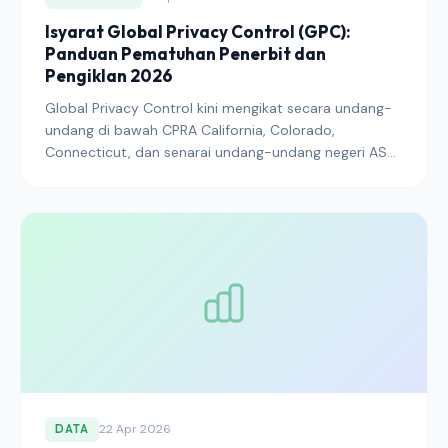
Isyarat Global Privacy Control (GPC):
Panduan Pematuhan Penerbit dan
Pengiklan 2026
Global Privacy Control kini mengikat secara undang-
undang di bawah CPRA California, Colorado,
Connecticut, dan senarai undang-undang negeri AS
yang semakin berkembang. Inilah cara GPC
sebenarnya berfungsi, cara CMP harus mematuhinya,
dan apa yang perlu diubah oleh penerbit pada 2026
untuk mengelakkan tindakan pengawal selia.
22 Apr 2026
DATA