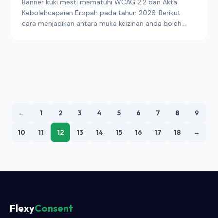
Banner kuki mesti mematuhi WCAG 2.2 dan Akta
Kebolehcapaian Eropah pada tahun 2026. Berikut
cara menjadikan antara muka keizinan anda boleh
digunakan oleh semua orang — dan mengapa
kebolehcapaian dan GDPR kini merupakan risiko
pematuhan yang bergabung.
←
1
2
3
4
5
6
7
8
9
10
11
12
13
14
15
16
17
18
→
Flexy
Consent