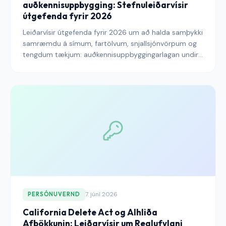
auðkennisuppbygging: Stefnuleiðarvísir
útgefenda fyrir 2026
Leiðarvísir útgefenda fyrir 2026 um að halda samþykki
samræmdu á símum, fartölvum, snjallsjónvörpum og
tengdum tækjum: auðkennisuppbyggingarlagan undir,
GDPR- og ePrivacy-spurningarnar sem þvertenging
tækja vekur, tæknilegar leiðir til að dreifa
samþykktarniðurstöðum til rétts notanda á öllum
yfirborðum, og endurskoðunargildrar sem geta breytt
virkum auðkennagrafi í reglugerðarfundamynd.
7. júní 2026
PERSÓNUVERND
California Delete Act og Alhliða
Afþökkunin: Leiðarvísir um Reglufylgni