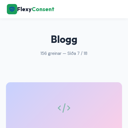
Flexy
Consent
← Til baka á forsíðu
Blogg
156 greinar — Síða 7 / 18