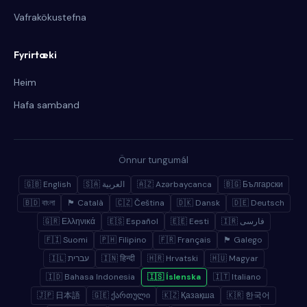
Vafrakökustefna
Fyrirtæki
Heim
Hafa samband
Önnur tungumál
🇬🇧 English
🇸🇦 العربية
🇦🇿 Azərbaycanca
🇧🇬 Български
🇧🇩 বাংলা
🏴 Català
🇨🇿 Čeština
🇩🇰 Dansk
🇩🇪 Deutsch
🇬🇷 Ελληνικά
🇪🇸 Español
🇪🇪 Eesti
🇮🇷 فارسی
🇫🇮 Suomi
🇵🇭 Filipino
🇫🇷 Français
🏴 Galego
🇮🇱 עברית
🇮🇳 हिन्दी
🇭🇷 Hrvatski
🇭🇺 Magyar
🇮🇩 Bahasa Indonesia
🇮🇸 Íslenska
🇮🇹 Italiano
🇯🇵 日本語
🇬🇪 ქართული
🇰🇿 Қазақша
🇰🇷 한국어