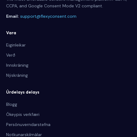
CCPA, and Google Consent Mode V2 compliant.
Email:
support@flexyconsent.com
Vara
Eiginleikar
Verð
Innskráning
Nýskráning
Úrdelays delays
Blogg
Ókeypis verkfæri
Persónuverndarstefna
Notkunarskilmálar