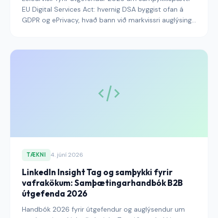
EU Digital Services Act: hvernig DSA byggist ofan á
GDPR og ePrivacy, hvað bann við markvissri auglýsingu
til barna og næmum gagnamerki þýðir fyrir
auglýsingastarfsemi, skylda til afskráningar frá
meðmælakerfi, og CMP-breytingarnar sem útgefendur
þurfa að gera til að halda auglýsingabirgðum sér til
tekna undir strangasta stafræna regluverki ESB frá
GDPR.
4. júní 2026
TÆKNI
LinkedIn Insight Tag og samþykki fyrir
vafrakökum: Samþætingarhandbók B2B
útgefenda 2026
Handbók 2026 fyrir útgefendur og auglýsendur um