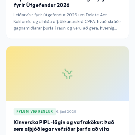
fyrir Útgefendur 2026
Leiðarvísir fyrir útgefendur 2026 um Delete Act
Kaliforníu og alhliða afþökkunarskrá CPPA: hvað skráðir
gagnamiðlarar þurfa í raun og veru að gera, hvernig
eyðingarhringsferlin á 45 daga fresti breytir
áhorfendagrafinu, hvað Global Privacy Control merkið
þýðir í þessu nýja samhengi, og hvaða breytingar á
CMP og auglýsingastafla útgefendur þurfa að gera til
að vera í samræmi án þess að demba US-mælingum.
6. júní 2026
FYLGNI VIÐ REGLUR
Kínverska PIPL-lögin og vafrakökur: Það
sem alþjóðlegar vefsíður þurfa að vita