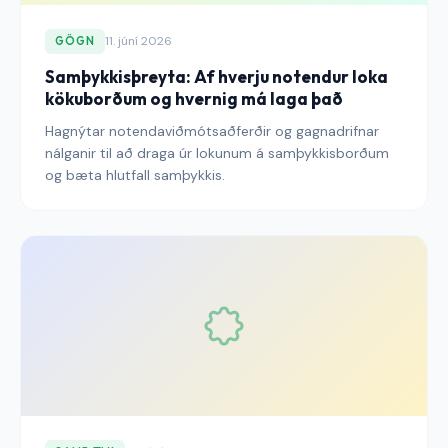
11. júní 2026
GÖGN
Samþykkisþreyta: Af hverju notendur loka
kökuborðum og hvernig má laga það
Hagnýtar notendaviðmótsaðferðir og gagnadrifnar
nálganir til að draga úr lokunum á samþykkisborðum
og bæta hlutfall samþykkis.