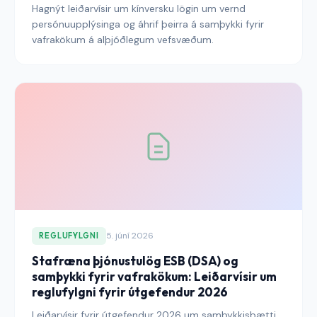
Hagnýt leiðarvísir um kínversku lögin um vernd
persónuupplýsinga og áhrif þeirra á samþykki fyrir
vafrakökum á alþjóðlegum vefsvæðum.
5. júní 2026
REGLUFYLGNI
Stafræna þjónustulög ESB (DSA) og
samþykki fyrir vafrakökum: Leiðarvísir um
reglufylgni fyrir útgefendur 2026
Leiðarvísir fyrir útgefendur 2026 um samþykkisþætti