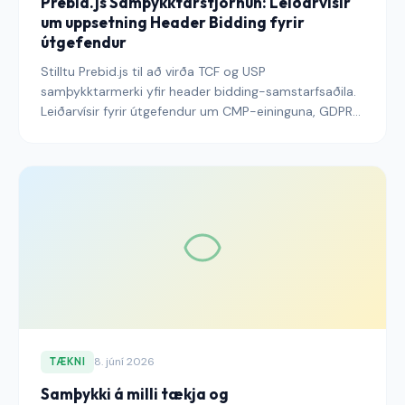
Prebid.js Samþykktarstjórnun: Leiðarvísir
um uppsetning Header Bidding fyrir
útgefendur
Stilltu Prebid.js til að virða TCF og USP
samþykktarmerki yfir header bidding-samstarfsaðila.
Leiðarvísir fyrir útgefendur um CMP-eininguna, GDPR-
framfylgni, GPP og algengar tímaútfall-gildur.
8. júní 2026
TÆKNI
Samþykki á milli tækja og