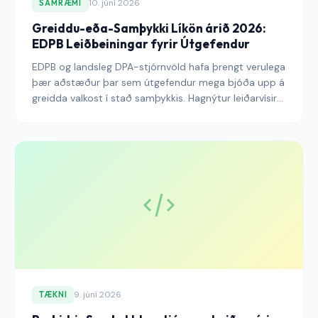
10. júní 2026
SAMRÆMI
Greiddu-eða-Samþykki Líkön árið 2026:
EDPB Leiðbeiningar fyrir Útgefendur
EDPB og landsleg DPA-stjórnvöld hafa þrengt verulega
þær aðstæður þar sem útgefendur mega bjóða upp á
greidda valkost í stað samþykkis. Hagnýtur leiðarvísir
um lagalegar stöður, afstöður eftirlitsstjórnvalda og
útfærslumynstur sem standast skoðun árið 2026.
9. júní 2026
TÆKNI