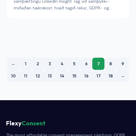
samþættingu LinkedIn Insight Tag við samþykki-
miðaðan tæknikost: hvað tagið rekur, GDPR- og
ePrivacy-skyldurnar sem það skapar, Conversions
API-leiðin sem lifir þriðja aðila vafrakaka-
niðurfellingarnar, CMP-tengimynstrin sem halda B2B
herferðum mælanlegum, og endurskoðunargildrurnar
sem breyta vinnandi tagi í bréf frá eftirlitsaðila.
←
1
2
3
4
5
6
7
8
9
10
11
12
13
14
15
16
17
18
→
Flexy
Consent
The most affordable consent management platform. GDPR,