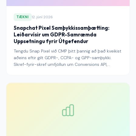
12. júní 2026
TÆKNI
Snapchat Pixel Samþykkissamþætting:
Leiðarvísir um GDPR-Samræmda
Uppsetningu fyrir Útgefendur
Tengdu Snap Pixel við CMP þitt þannig að það kveikist
aðeins eftir gilt GDPR-, CCPA- og GPP-samþykki.
Skref-fyrir-skref umfjöllun um Conversions API,
háþróaðar samsvörunar, afritunarvörn og
tímasetningargildror sem kyrkja heimfærslu á
leynilegum nótum.