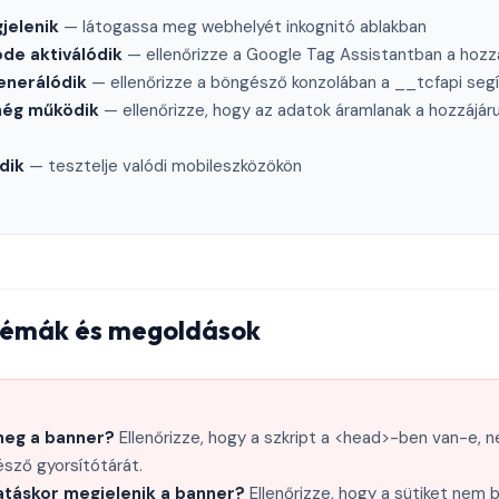
jelenik
— látogassa meg webhelyét inkognitó ablakban
de aktiválódik
— ellenőrizze a Google Tag Assistantban a hozzá
enerálódik
— ellenőrizze a böngésző konzolában a __tcfapi seg
 még működik
— ellenőrizze, hogy az adatok áramlanak a hozzájár
dik
— tesztelje valódi mobileszközökön
lémák és megoldások
meg a banner?
Ellenőrizze, hogy a szkript a <head>-ben van-e, 
észő gyorsítótárát.
atáskor megjelenik a banner?
Ellenőrizze, hogy a sütiket nem b