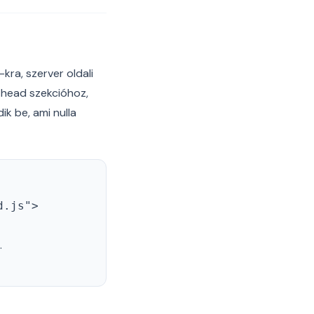
ra, szerver oldali
 head szekcióhoz,
k be, ami nulla
d.js">
.