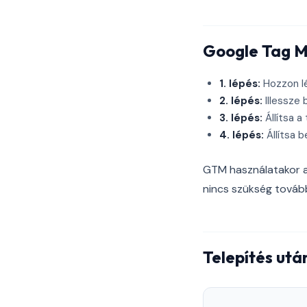
Google Tag 
1. lépés:
Hozzon l
2. lépés:
Illessze 
3. lépés:
Állítsa a
4. lépés:
Állítsa b
GTM használatakor a
nincs szükség tovább
Telepítés után