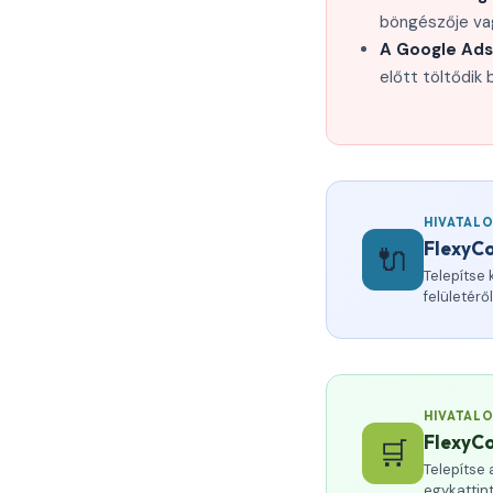
böngészője va
A Google Ads
előtt töltődik 
HIVATAL
FlexyC
🔌
Telepítse
felületérő
HIVATAL
FlexyC
🛒
Telepítse
egykattint