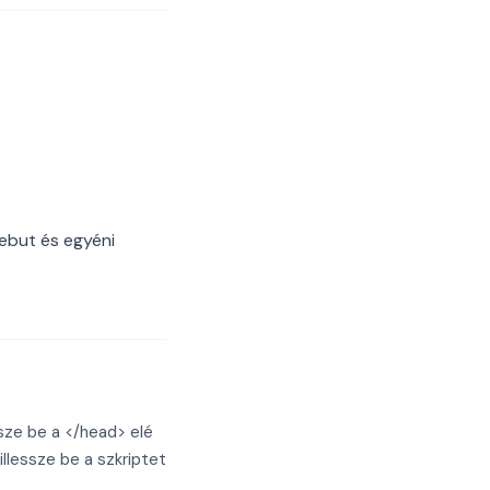
ebut és egyéni
sze be a </head> elé
llessze be a szkriptet