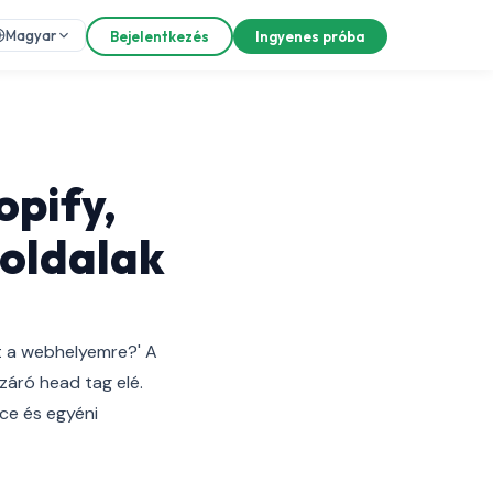
Magyar
Bejelentkezés
Ingyenes próba
opify,
oldalak
t a webhelyemre?' A
záró head tag elé.
ce és egyéni