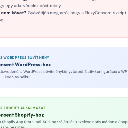
gy egy adatvédelmi bővítmény.
 nem követ?
Győződjön meg arról, hogy a FlexyConsent szkript
be.
OS WORDPRESS BŐVÍTMÉNY
onsent WordPress-hez
 közvetlenül a WordPress bővítménykönyvtárból. Natív konfiguráció a WP
l — kódolás nélkül.
OS SHOPIFY ALKALMAZÁS
onsent Shopify-hoz
 a Shopify App Store-ból. Süti-hozzájárulás kezelése natív módon a Shop
ásos beállítás.