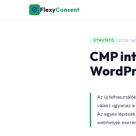
Flexy
Consent
2026. feb
ÚTMUTATÓ
CMP int
WordPre
Az új felhasznál
válasz ugyanaz a 
Az egyes lépések
webhelyek esetén.