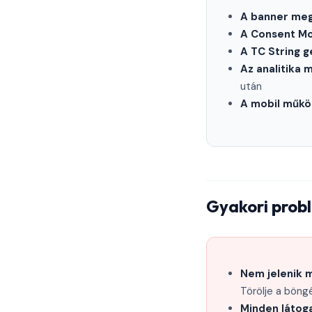
A banner meg
A Consent Mo
A TC String g
Az analitika
után
A mobil műkö
Gyakori prob
Nem jelenik 
Törölje a böng
Minden látog