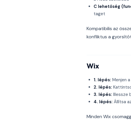
C lehetőség (fun
taget
Kompatibilis az össze
konfliktus a gyorsító
Wix
1. lépés:
Menjen a
2. lépés:
Kattints
3. lépés:
Illessze 
4. lépés:
Állítsa a
Minden Wix csomagga