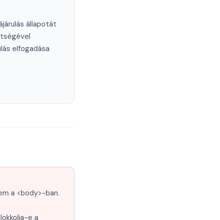
járulás állapotát
ítségével
ulás elfogadása
nem a <body>-ban.
lokkolja-e a