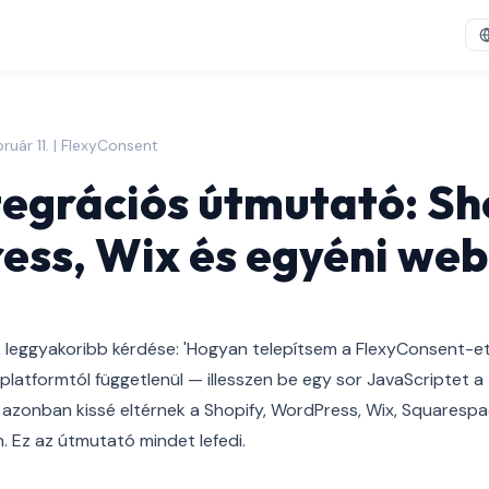
ruár 11. | FlexyConsent
egrációs útmutató: Sh
ss, Wix és egyéni web
ók leggyakoribb kérdése: 'Hogyan telepítsem a FlexyConsent-e
platformtól függetlenül — illesszen be egy sor JavaScriptet a 
 azonban kissé eltérnek a Shopify, WordPress, Wix, Squarespa
 Ez az útmutató mindet lefedi.