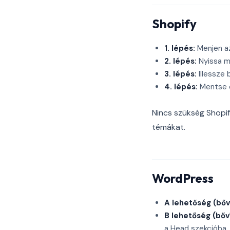
Shopify
1. lépés:
Menjen a
2. lépés:
Nyissa me
3. lépés:
Illessze 
4. lépés:
Mentse e
Nincs szükség Shopif
témákat.
WordPress
A lehetőség (bőv
B lehetőség (bőv
a Head szekcióba