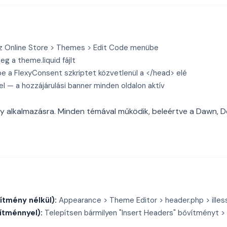
z Online Store > Themes > Edit Code menübe
g a theme.liquid fájlt
be a FlexyConsent szkriptet közvetlenül a </head> elé
l — a hozzájárulási banner minden oldalon aktív
y alkalmazásra. Minden témával működik, beleértve a Dawn, D
ítmény nélkül):
Appearance > Theme Editor > header.php > illes
ítménnyel):
Telepítsen bármilyen "Insert Headers" bővítményt > i