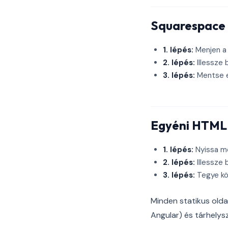
Squarespace
1. lépés:
Menjen a 
2. lépés:
Illessze 
3. lépés:
Mentse el
Egyéni HTML 
1. lépés:
Nyissa me
2. lépés:
Illessze 
3. lépés:
Tegye kö
Minden statikus oldal
Angular) és tárhelys