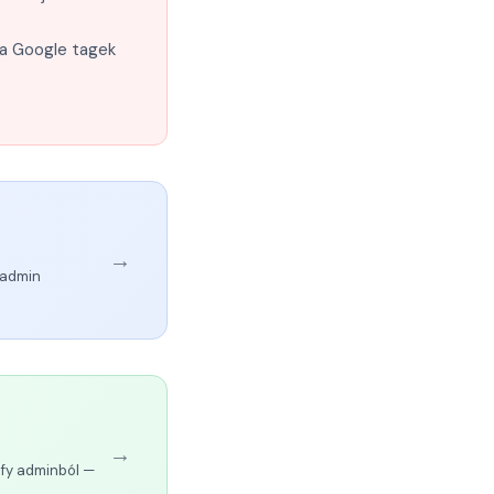
 a Google tagek
→
 admin
→
ify adminból —