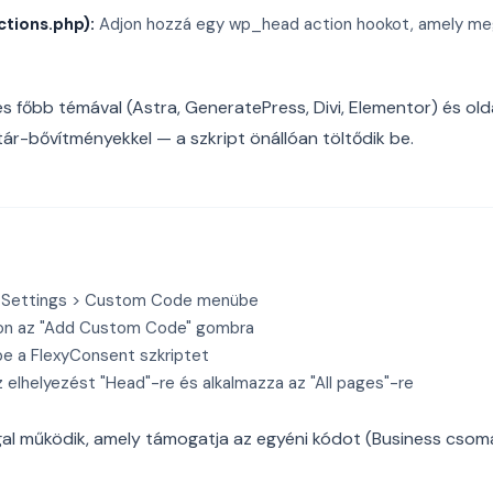
ctions.php):
Adjon hozzá egy wp_head action hookot, amely megj
s főbb témával (Astra, GeneratePress, Divi, Elementor) és olda
tár-bővítményekkel — a szkript önállóan töltődik be.
 Settings > Custom Code menübe
on az "Add Custom Code" gombra
be a FlexyConsent szkriptet
z elhelyezést "Head"-re és alkalmazza az "All pages"-re
l működik, amely támogatja az egyéni kódot (Business csomag