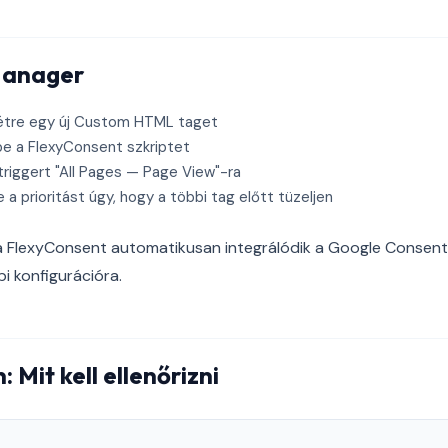
Manager
étre egy új Custom HTML taget
be a FlexyConsent szkriptet
 triggert "All Pages — Page View"-ra
e a prioritást úgy, hogy a többi tag előtt tüzeljen
 FlexyConsent automatikusan integrálódik a Google Consen
i konfigurációra.
: Mit kell ellenőrizni