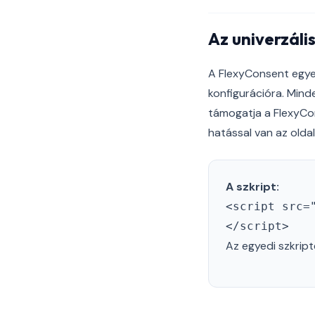
Az univerzáli
A FlexyConsent egyet
konfigurációra. Mind
támogatja a FlexyCon
hatással van az olda
A szkript:
<script src=
</script>
Az egyedi szkrip