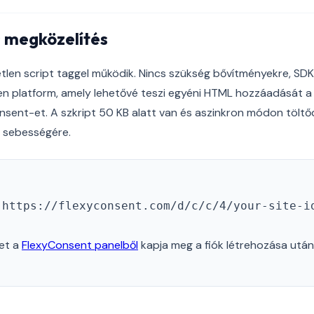
s megközelítés
len script taggel működik. Nincs szükség bővítményekre, SDK-k
en platform, amely lehetővé teszi egyéni HTML hozzáadását a
sent-et. A szkript 50 KB alatt van és aszinkron módon töltődi
l sebességére.
"https://flexyconsent.com/d/c/c/4/your-site-i
tet a
FlexyConsent panelből
kapja meg a fiók létrehozása után