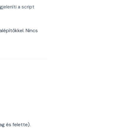
eleníti a script
lépítőkkel. Nincs
 és felette).