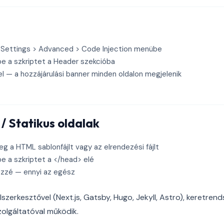
Settings > Advanced > Code Injection menübe
be a szkriptet a Header szekcióba
 — a hozzájárulási banner minden oldalon megjelenik
/ Statikus oldalak
g a HTML sablonfájlt vagy az elrendezési fájlt
be a szkriptet a </head> elé
zzé — ennyi az egész
szerkesztővel (Next.js, Gatsby, Hugo, Jekyll, Astro), keretrend
zolgáltatóval működik.