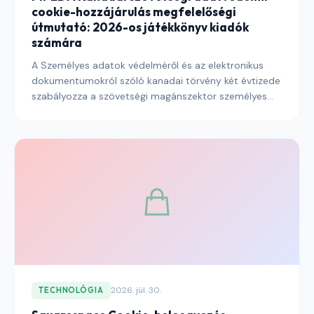
cookie-hozzájárulás megfelelőségi
útmutató: 2026-os játékkönyv kiadók
számára
A Személyes adatok védelméről és az elektronikus
dokumentumokról szóló kanadai törvény két évtizede
szabályozza a szövetségi magánszektor személyes
adatainak feldolgozását, és 2026-ban a kanadai
olvasókat elérő kiadók számára kötelező érvényű
keretrendszer marad. Ez az útmutató elmagyarázza,
mit követel a PIPEDA a cookie-hozzájárulástól, hogyan
értelmezte az Adatvédelmi Biztos Hivatala ezeket a
követelményeket az idők során, és hogyan lép
kölcsönhatásba a rendszer Québec 25. törvényével és
a javasolt szövetségi modernizációval.
2026. júl. 30.
TECHNOLÓGIA