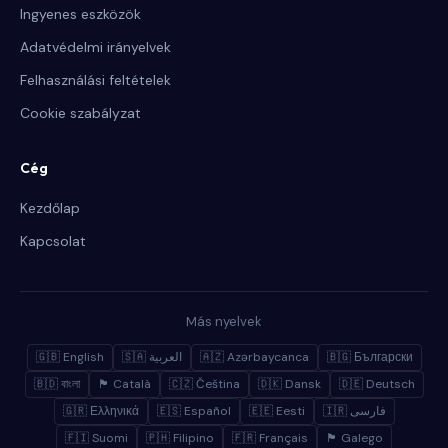
Ingyenes eszközök
Adatvédelmi irányelvek
Felhasználási feltételek
Cookie szabályzat
Cég
Kezdőlap
Kapcsolat
Más nyelvek
🇬🇧 English
🇸🇦 العربية
🇦🇿 Azərbaycanca
🇧🇬 Български
🇧🇩 বাংলা
🏴 Català
🇨🇿 Čeština
🇩🇰 Dansk
🇩🇪 Deutsch
🇬🇷 Ελληνικά
🇪🇸 Español
🇪🇪 Eesti
🇮🇷 فارسی
🇫🇮 Suomi
🇵🇭 Filipino
🇫🇷 Français
🏴 Galego