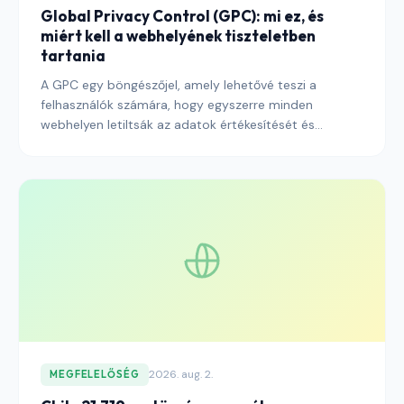
Global Privacy Control (GPC): mi ez, és
miért kell a webhelyének tiszteletben
tartania
A GPC egy böngészőjel, amely lehetővé teszi a
felhasználók számára, hogy egyszerre minden
webhelyen letiltsák az adatok értékesítését és
megosztását. Íme, hogyan működik, miért követelik
meg a szabályozók, és hogyan tartsa tiszteletben
helyesen.
2026. aug. 2.
MEGFELELŐSÉG