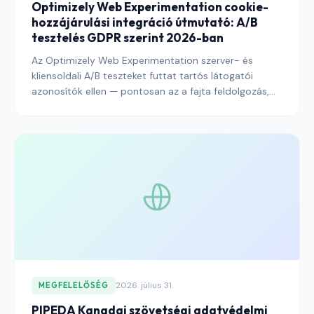
Optimizely Web Experimentation cookie-
hozzájárulási integráció útmutató: A/B
tesztelés GDPR szerint 2026-ban
Az Optimizely Web Experimentation szerver- és
kliensoldali A/B teszteket futtat tartós látogatói
azonosítók ellen — pontosan az a fajta feldolgozás,
amelyet az EDPB a legaktívabban vizsgál. Ez az
útmutató elmagyarázza, hogyan kell az Optimizelyt
egy hozzájáruláskezelő platformhoz kapcsolni, hogy a
kísérletezési program átvészelje a hatósági
felülvizsgálatot, miközben megőrzi azt a statisztikai
erőt, amely a platformot érdemes üzemeltetni teszi.
2026. július 31.
MEGFELELŐSÉG
PIPEDA Kanadai szövetségi adatvédelmi