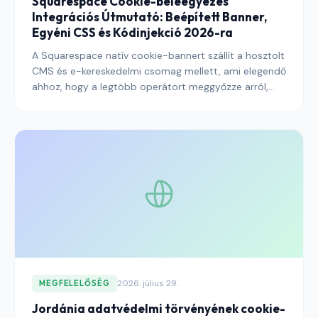
Squarespace Cookie-beleegyezés
Integrációs Útmutató: Beépített Banner,
Egyéni CSS és Kódinjekció 2026-ra
A Squarespace natív cookie-bannert szállít a hosztolt
CMS és e-kereskedelmi csomag mellett, ami elegendő
ahhoz, hogy a legtöbb operátort meggyőzze arról,
hogy a platform beleegyezési sztorijának vége. Nem
ez a helyzet — az alapértelmezett beállítások, a
harmadik féltől származó widgetek és a kódinjekciós
pontok mindegyike szándékos kezelést igényel ahhoz,
hogy egy Squarespace-webhely megfeleljen a GDPR,
az ePrivacy és az azokhoz igazodó regionális
rendszerek követelményeinek.
2026. július 29.
MEGFELELŐSÉG
Jordánia adatvédelmi törvényének cookie-