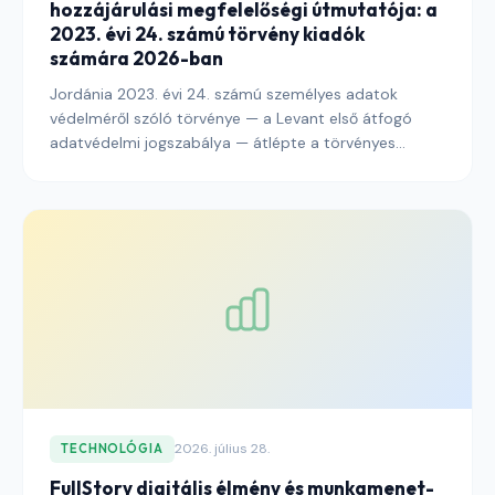
hozzájárulási megfelelőségi útmutatója: a
2023. évi 24. számú törvény kiadók
számára 2026-ban
Jordánia 2023. évi 24. számú személyes adatok
védelméről szóló törvénye — a Levant első átfogó
adatvédelmi jogszabálya — átlépte a törvényes
türelmi időszakot, és a Személyes Adatvédelmi
Tanács teljes körű felügyelete alatt operatív
végrehajtásba lépett. Ez az útmutató elmagyarázza,
mit kell tenniük a jordán olvasókhoz eljutó kiadóknak,
hogy a cookie-hozzájárulást, a banner-architektúrát,
az auditnapló-vezést és a határokon átnyúló
adattovábbítási közzétételeket 2026-ra összhangba
hozzák a törvénnyel és a kísérő rendeletekkel.
2026. július 28.
TECHNOLÓGIA
FullStory digitális élmény és munkamenet-