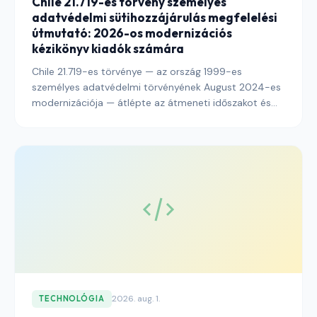
Chile 21.719-es törvény személyes
adatvédelmi sütihozzájárulás megfelelési
útmutató: 2026-os modernizációs
kézikönyv kiadók számára
Chile 21.719-es törvénye — az ország 1999-es
személyes adatvédelmi törvényének August 2024-es
modernizációja — átlépte az átmeneti időszakot és
belépett a teljes körű operatív végrehajtásba az új
Személyes Adatvédelmi Ügynökség (Personal Data
Protection Agency) alatt. Ez az útmutató
elmagyarázza, hogy a chilei olvasókat elérő kiadóknak
mit kell tenniük a süti-hozzájárulás, a banneres
architektúra, az auditnapló és a határokon átnyúló
adattovábbítások közzétételének 2026-ra a
modernizált rendszerrel való összhangba hozásához.
2026. aug. 1.
TECHNOLÓGIA