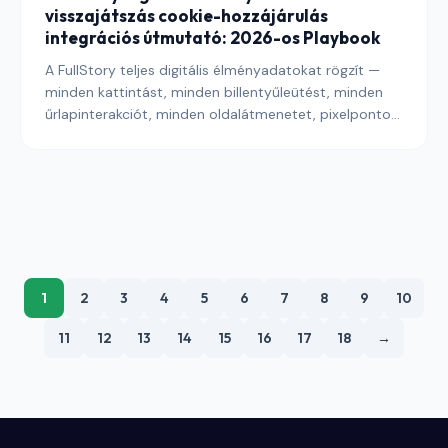
visszajátszás cookie-hozzájárulás
integrációs útmutató: 2026-os Playbook
A FullStory teljes digitális élményadatokat rögzít —
minden kattintást, minden billentyűleütést, minden
űrlapinterakciót, minden oldalátmenetet, pixelpontos
munkamenet-visszajátszásokba renderelve. Ez a
rögzítési mélység felbecsülhetetlen értékűvé teszi a
platformot a termék-, támogatási és UX-csapatok
számára, és az EDPB munkamenet-visszajátszásra
vonatkozó iránymutatása szerint az egyik legnagyobb
kockázatú integráció egy kiadó veremjében. Ez az
útmutató végigvezet azokon az integrációs mintákon,
amelyek 2026-ban egy FullStory telepítést a digitális
1
2
3
4
5
6
7
8
9
10
élményelemzési réteg védhető részévé tesznek.
11
12
13
14
15
16
17
18
→