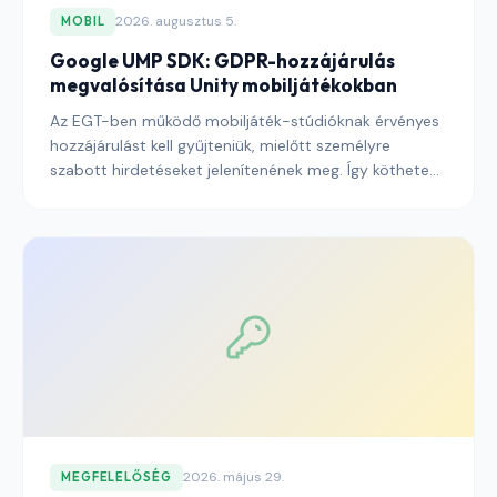
2026. augusztus 5.
MOBIL
Google UMP SDK: GDPR-hozzájárulás
megvalósítása Unity mobiljátékokban
Az EGT-ben működő mobiljáték-stúdióknak érvényes
hozzájárulást kell gyűjteniük, mielőtt személyre
szabott hirdetéseket jelenítenének meg. Így kötheted
be helyesen a Google User Messaging Platform (UMP)
SDK-ját Unityben.
2026. május 29.
MEGFELELŐSÉG