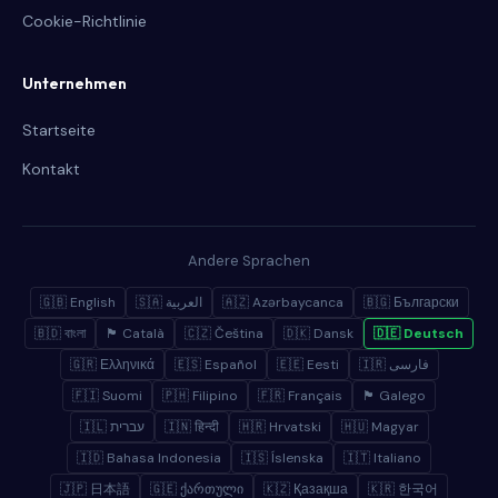
Cookie-Richtlinie
Unternehmen
Startseite
Kontakt
Andere Sprachen
🇬🇧 English
🇸🇦 العربية
🇦🇿 Azərbaycanca
🇧🇬 Български
🇧🇩 বাংলা
🏴 Català
🇨🇿 Čeština
🇩🇰 Dansk
🇩🇪 Deutsch
🇬🇷 Ελληνικά
🇪🇸 Español
🇪🇪 Eesti
🇮🇷 فارسی
🇫🇮 Suomi
🇵🇭 Filipino
🇫🇷 Français
🏴 Galego
🇮🇱 עברית
🇮🇳 हिन्दी
🇭🇷 Hrvatski
🇭🇺 Magyar
🇮🇩 Bahasa Indonesia
🇮🇸 Íslenska
🇮🇹 Italiano
🇯🇵 日本語
🇬🇪 ქართული
🇰🇿 Қазақша
🇰🇷 한국어