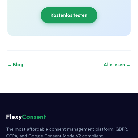
Kostenlos testen
← Blog
Alle lesen →
Flexy
Consent
The most affordable consent management platform. GDPR,
CCPA, and Google Consent Mode V2 compliant.