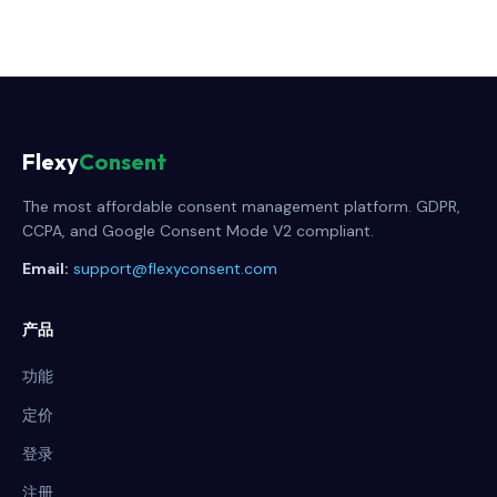
Flexy
Consent
The most affordable consent management platform. GDPR,
CCPA, and Google Consent Mode V2 compliant.
Email:
support@flexyconsent.com
产品
功能
定价
登录
注册