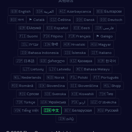
其他语言
🇬🇧 English
🇸🇦 العربية
🇦🇿 Azərbaycanca
🇧🇬 Български
🇧🇩 বাংলা
🏴 Català
🇨🇿 Čeština
🇩🇰 Dansk
🇩🇪 Deutsch
🇬🇷 Ελληνικά
🇪🇸 Español
🇪🇪 Eesti
🇮🇷 فارسی
🇫🇮 Suomi
🇵🇭 Filipino
🇫🇷 Français
🏴 Galego
🇮🇱 עברית
🇮🇳 हिन्दी
🇭🇷 Hrvatski
🇭🇺 Magyar
🇮🇩 Bahasa Indonesia
🇮🇸 Íslenska
🇮🇹 Italiano
🇯🇵 日本語
🇬🇪 ქართული
🇰🇿 Қазақша
🇰🇷 한국어
🇱🇹 Lietuvių
🇱🇻 Latviešu
🇲🇾 Bahasa Melayu
🇳🇱 Nederlands
🇳🇴 Norsk
🇵🇱 Polski
🇵🇹 Português
🇷🇴 Română
🇸🇰 Slovenčina
🇸🇮 Slovenščina
🇦🇱 Shqip
🇷🇸 Српски
🇸🇪 Svenska
🇰🇪 Kiswahili
🇹🇭 ไทย
🇹🇷 Türkçe
🇺🇦 Українська
🇵🇰 اردو
🇺🇿 Oʻzbekcha
🇻🇳 Tiếng Việt
🇨🇳 中文
🇧🇾 Беларуская
🇷🇺 Русский
🇮🇳 தமிழ்