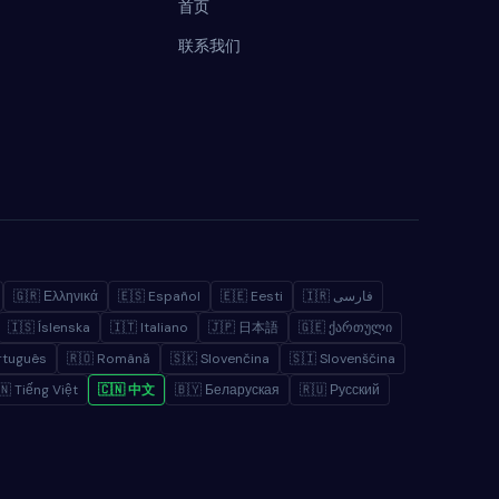
首页
联系我们
🇬🇷 Ελληνικά
🇪🇸 Español
🇪🇪 Eesti
🇮🇷 فارسی
🇮🇸 Íslenska
🇮🇹 Italiano
🇯🇵 日本語
🇬🇪 ქართული
rtuguês
🇷🇴 Română
🇸🇰 Slovenčina
🇸🇮 Slovenščina
🇳 Tiếng Việt
🇨🇳 中文
🇧🇾 Беларуская
🇷🇺 Русский