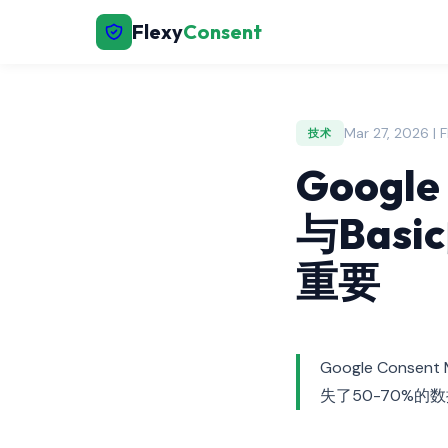
Flexy
Consent
Mar 27, 2026 | 
技术
Google
与Bas
重要
Google Cons
失了50-70%的