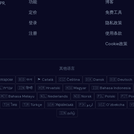
功能
博客
PR,
定价
免费工具
登录
隐私政策
注册
使用条款
Cookie政策
其他语言
лгарски
🇧🇩 বাংলা
🏴 Català
🇨🇿 Čeština
🇩🇰 Dansk
🇩🇪 Deutsch
🇮🇱 עברית
🇮🇳 हिन्दी
🇭🇷 Hrvatski
🇭🇺 Magyar
🇮🇩 Bahasa Indonesia
🇲🇾 Bahasa Melayu
🇳🇱 Nederlands
🇳🇴 Norsk
🇵🇱 Polski
🇵🇹 Po
🇹🇭 ไทย
🇹🇷 Türkçe
🇺🇦 Українська
🇵🇰 اردو
🇺🇿 Oʻzbekcha
🇻
🇮🇳 தமிழ்