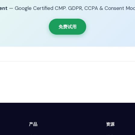
ent
— Google Certified CMP. GDPR, CCPA & Consent Mod
免费试用
产品
资源