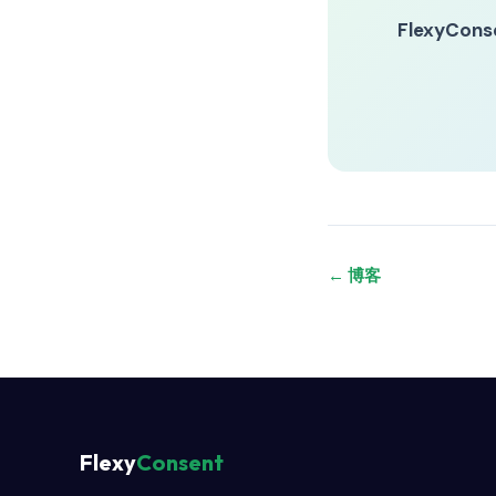
FlexyCons
← 博客
Flexy
Consent