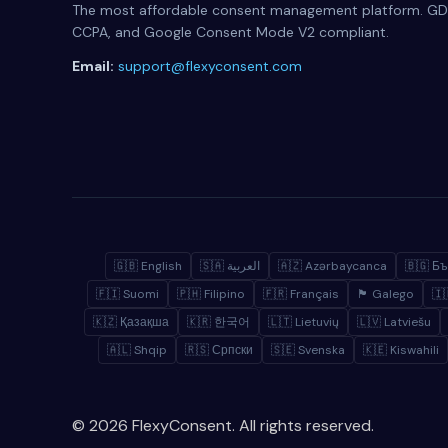
The most affordable consent management platform. GD
CCPA, and Google Consent Mode V2 compliant.
Email:
support@flexyconsent.com
🇬🇧 English
🇸🇦 العربية
🇦🇿 Azərbaycanca
🇧🇬 Бъ
🇫🇮 Suomi
🇵🇭 Filipino
🇫🇷 Français
🏴 Galego
🇰🇿 Қазақша
🇰🇷 한국어
🇱🇹 Lietuvių
🇱🇻 Latviešu
🇦🇱 Shqip
🇷🇸 Српски
🇸🇪 Svenska
🇰🇪 Kiswahili
© 2026 FlexyConsent. All rights reserved.