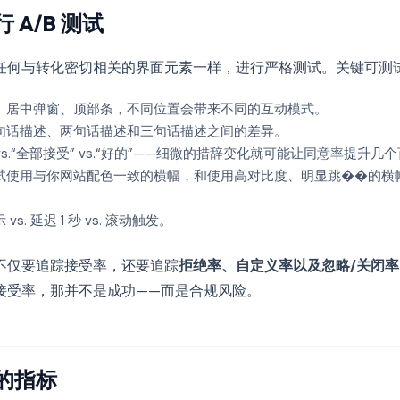
 A/B 测试
任何与转化密切相关的界面元素一样，进行严格测试。关键可测
、居中弹窗、顶部条，不同位置会带来不同的互动模式。
句话描述、两句话描述和三句话描述之间的差异。
 vs.“全部接受” vs.“好的”——细微的措辞变化就可能让同意率提升几
试使用与你网站配色一致的横幅，和使用高对比度、明显跳��的横
vs. 延迟 1 秒 vs. 滚动触发。
不仅要追踪接受率，还要追踪
拒绝率、自定义率以及忽略/关闭率
接受率，那并不是成功——而是合规风险。
的指标