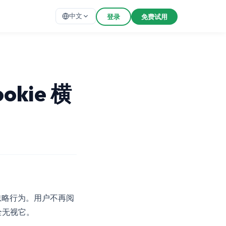
中文
登录
免费试用
kie 横
动忽略行为。用户不再阅
全无视它。