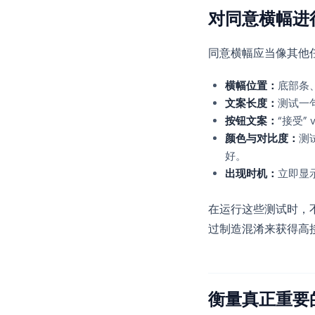
对同意横幅进行
同意横幅应当像其他
横幅位置：
底部条
文案长度：
测试一
按钮文案：
“接受”
颜色与对比度：
测
好。
出现时机：
立即显示 
在运行这些测试时，
过制造混淆来获得高
衡量真正重要