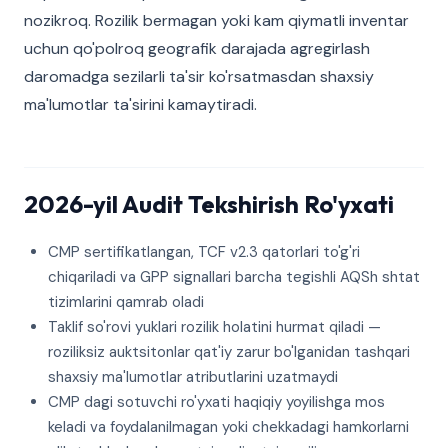
nozikroq. Rozilik bermagan yoki kam qiymatli inventar
uchun qo'polroq geografik darajada agregirlash
daromadga sezilarli ta'sir ko'rsatmasdan shaxsiy
ma'lumotlar ta'sirini kamaytiradi.
2026-yil Audit Tekshirish Ro'yxati
CMP sertifikatlangan, TCF v2.3 qatorlari to'g'ri
chiqariladi va GPP signallari barcha tegishli AQSh shtat
tizimlarini qamrab oladi
Taklif so'rovi yuklari rozilik holatini hurmat qiladi —
roziliksiz auktsitonlar qat'iy zarur bo'lganidan tashqari
shaxsiy ma'lumotlar atributlarini uzatmaydi
CMP dagi sotuvchi ro'yxati haqiqiy yoyilishga mos
keladi va foydalanilmagan yoki chekkadagi hamkorlarni