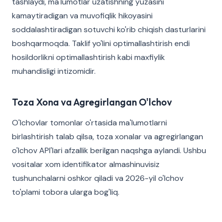
tashlaydi, ma'lumotlar uzatishning yuzasini
kamaytiradigan va muvofiqlik hikoyasini
soddalashtiradigan sotuvchi ko'rib chiqish dasturlarini
boshqarmoqda. Taklif yo'lini optimallashtirish endi
hosildorlikni optimallashtirish kabi maxfiylik
muhandisligi intizomidir.
Toza Xona va Agregirlangan O'lchov
O'lchovlar tomonlar o'rtasida ma'lumotlarni
birlashtirish talab qilsa, toza xonalar va agregirlangan
o'lchov API'lari afzallik berilgan naqshga aylandi. Ushbu
vositalar xom identifikator almashinuvisiz
tushunchalarni oshkor qiladi va 2026-yil o'lchov
to'plami tobora ularga bog'liq.