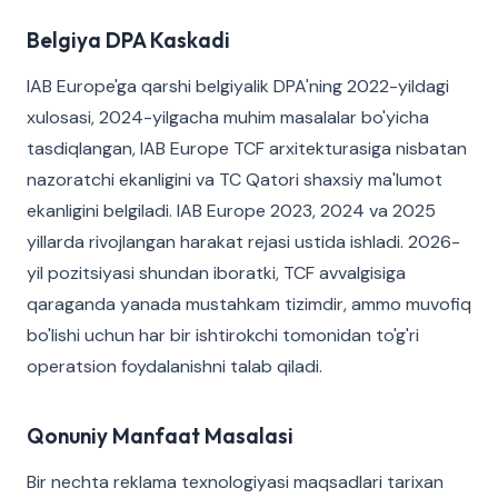
Belgiya DPA Kaskadi
IAB Europe'ga qarshi belgiyalik DPA'ning 2022-yildagi
xulosasi, 2024-yilgacha muhim masalalar bo'yicha
tasdiqlangan, IAB Europe TCF arxitekturasiga nisbatan
nazoratchi ekanligini va TC Qatori shaxsiy ma'lumot
ekanligini belgiladi. IAB Europe 2023, 2024 va 2025
yillarda rivojlangan harakat rejasi ustida ishladi. 2026-
yil pozitsiyasi shundan iboratki, TCF avvalgisiga
qaraganda yanada mustahkam tizimdir, ammo muvofiq
bo'lishi uchun har bir ishtirokchi tomonidan to'g'ri
operatsion foydalanishni talab qiladi.
Qonuniy Manfaat Masalasi
Bir nechta reklama texnologiyasi maqsadlari tarixan