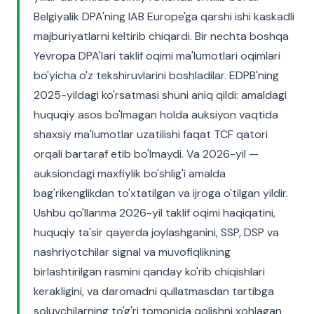
Belgiyalik DPA'ning IAB Europe'ga qarshi ishi kaskadli
majburiyatlarni keltirib chiqardi. Bir nechta boshqa
Yevropa DPA'lari taklif oqimi ma'lumotlari oqimlari
bo'yicha o'z tekshiruvlarini boshladilar. EDPB'ning
2025-yildagi ko'rsatmasi shuni aniq qildi: amaldagi
huquqiy asos bo'lmagan holda auksiyon vaqtida
shaxsiy ma'lumotlar uzatilishi faqat TCF qatori
orqali bartaraf etib bo'lmaydi. Va 2026-yil —
auksiondagi maxfiylik bo'shlig'i amalda
bag'rikenglikdan to'xtatilgan va ijroga o'tilgan yildir.
Ushbu qo'llanma 2026-yil taklif oqimi haqiqatini,
huquqiy ta'sir qayerda joylashganini, SSP, DSP va
nashriyotchilar signal va muvofiqlikning
birlashtirilgan rasmini qanday ko'rib chiqishlari
kerakligini, va daromadni qullatmasdan tartibga
soluvchilarning to'g'ri tomonida qolishni xohlagan