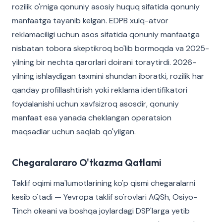
rozilik o'rniga qonuniy asosiy huquq sifatida qonuniy
manfaatga tayanib kelgan. EDPB xulq-atvor
reklamaciligi uchun asos sifatida qonuniy manfaatga
nisbatan tobora skeptikroq bo'lib bormoqda va 2025-
yilning bir nechta qarorlari doirani toraytirdi. 2026-
yilning ishlaydigan taxmini shundan iboratki, rozilik har
qanday profillashtirish yoki reklama identifikatori
foydalanishi uchun xavfsizroq asosdir, qonuniy
manfaat esa yanada cheklangan operatsion
maqsadlar uchun saqlab qo'yilgan.
Chegaralararo O'tkazma Qatlami
Taklif oqimi ma'lumotlarining ko'p qismi chegaralarni
kesib o'tadi — Yevropa taklif so'rovlari AQSh, Osiyo-
Tinch okeani va boshqa joylardagi DSP'larga yetib