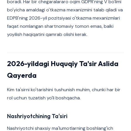
boradi. Har bir chegaralararo oqim GDPR'ning V bo'limi
bo'yicha amaldagi o'tkazma mexanizmini talab qiladi va
EDPB'ning 2026-yil pozitsiyasi o'tkazma mexanizmlari
faqat nomlangan shartnomaviy tomon emas, balki
yoyilish haqiqatini qamrab olishi kerak.
2026-yildagi Huquqiy Ta'sir Aslida
Qayerda
Kim ta'sirni ko'tarishini tushunish muhim, chunki har bir
rol uchun tuzatish yo'li boshqacha.
Nashriyotchining Ta'siri
Nashriyotchi shaxsiy ma'lumotlarning boshlang'ich