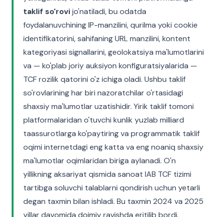
taklif so'rovi
jo'natiladi, bu odatda
foydalanuvchining IP-manzilini, qurilma yoki cookie
identifikatorini, sahifaning URL manzilini, kontent
kategoriyasi signallarini, geolokatsiya ma'lumotlarini
va — ko'plab joriy auksiyon konfiguratsiyalarida —
TCF rozilik qatorini o'z ichiga oladi. Ushbu taklif
so'rovlarining har biri nazoratchilar o'rtasidagi
shaxsiy ma'lumotlar uzatishidir. Yirik taklif tomoni
platformalaridan o'tuvchi kunlik yuzlab milliard
taassurotlarga ko'paytiring va programmatik taklif
oqimi internetdagi eng katta va eng noaniq shaxsiy
ma'lumotlar oqimlaridan biriga aylanadi. O'n
yillikning aksariyat qismida sanoat IAB TCF tizimi
tartibga soluvchi talablarni qondirish uchun yetarli
degan taxmin bilan ishladi. Bu taxmin 2024 va 2025
yillar davomida doimiy ravishda eritilib bordi.