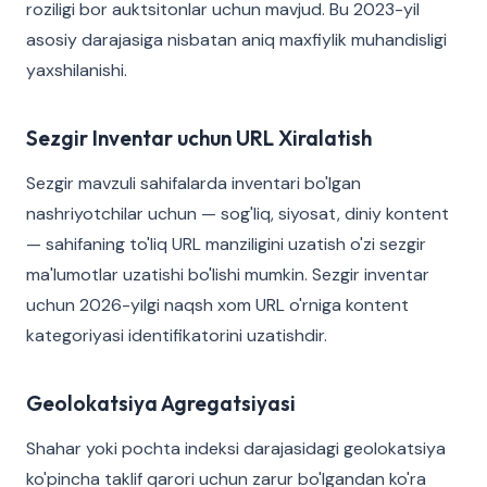
roziligi bor auktsitonlar uchun mavjud. Bu 2023-yil
asosiy darajasiga nisbatan aniq maxfiylik muhandisligi
yaxshilanishi.
Sezgir Inventar uchun URL Xiralatish
Sezgir mavzuli sahifalarda inventari bo'lgan
nashriyotchilar uchun — sog'liq, siyosat, diniy kontent
— sahifaning to'liq URL manziligini uzatish o'zi sezgir
ma'lumotlar uzatishi bo'lishi mumkin. Sezgir inventar
uchun 2026-yilgi naqsh xom URL o'rniga kontent
kategoriyasi identifikatorini uzatishdir.
Geolokatsiya Agregatsiyasi
Shahar yoki pochta indeksi darajasidagi geolokatsiya
ko'pincha taklif qarori uchun zarur bo'lgandan ko'ra