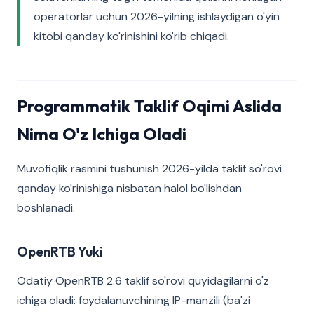
operatorlar uchun 2026-yilning ishlaydigan o'yin
kitobi qanday ko'rinishini ko'rib chiqadi.
Programmatik Taklif Oqimi Aslida
Nima O'z Ichiga Oladi
Muvofiqlik rasmini tushunish 2026-yilda taklif so'rovi
qanday ko'rinishiga nisbatan halol bo'lishdan
boshlanadi.
OpenRTB Yuki
Odatiy OpenRTB 2.6 taklif so'rovi quyidagilarni o'z
ichiga oladi: foydalanuvchining IP-manzili (ba'zi