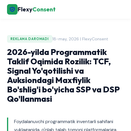
Flexy
Consent
18-may, 2026 | FlexyConsent
REKLAMA DAROMADI
2026-yilda Programmatik
Taklif Oqimida Rozilik: TCF,
Signal Yo'qotilishi va
Auksiondagi Maxfiylik
Bo'shlig'i bo'yicha SSP va DSP
Qo'llanmasi
Foydalanuvchi programmatik inventarli sahifani
yuklaganida, o'nlab talab tomoni platformalariga