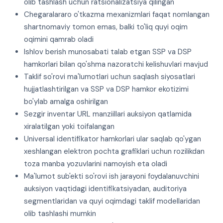
olib tashlash uchun ratsionalizatsiya qilingan
Chegaralararo o'tkazma mexanizmlari faqat nomlangan
shartnomaviy tomon emas, balki to'liq quyi oqim
oqimini qamrab oladi
Ishlov berish munosabati talab etgan SSP va DSP
hamkorlari bilan qo'shma nazoratchi kelishuvlari mavjud
Taklif so'rovi ma'lumotlari uchun saqlash siyosatlari
hujjatlashtirilgan va SSP va DSP hamkor ekotizimi
bo'ylab amalga oshirilgan
Sezgir inventar URL manziillari auksiyon qatlamida
xiralatilgan yoki toifalangan
Universal identifikator hamkorlari ular saqlab qo'ygan
xeshlangan elektron pochta grafiklari uchun rozilikdan
toza manba yozuvlarini namoyish eta oladi
Ma'lumot sub'ekti so'rovi ish jarayoni foydalanuvchini
auksiyon vaqtidagi identifikatsiyadan, auditoriya
segmentlaridan va quyi oqimdagi taklif modellaridan
olib tashlashi mumkin