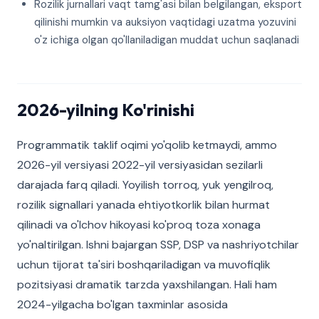
Rozilik jurnallari vaqt tamg'asi bilan belgilangan, eksport
qilinishi mumkin va auksiyon vaqtidagi uzatma yozuvini
o'z ichiga olgan qo'llaniladigan muddat uchun saqlanadi
2026-yilning Ko'rinishi
Programmatik taklif oqimi yo'qolib ketmaydi, ammo
2026-yil versiyasi 2022-yil versiyasidan sezilarli
darajada farq qiladi. Yoyilish torroq, yuk yengilroq,
rozilik signallari yanada ehtiyotkorlik bilan hurmat
qilinadi va o'lchov hikoyasi ko'proq toza xonaga
yo'naltirilgan. Ishni bajargan SSP, DSP va nashriyotchilar
uchun tijorat ta'siri boshqariladigan va muvofiqlik
pozitsiyasi dramatik tarzda yaxshilangan. Hali ham
2024-yilgacha bo'lgan taxminlar asosida