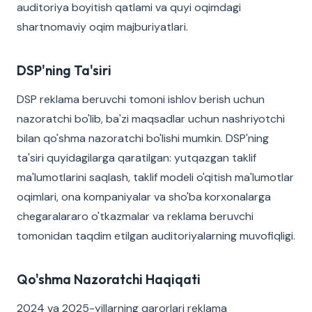
auditoriya boyitish qatlami va quyi oqimdagi
shartnomaviy oqim majburiyatlari.
DSP'ning Ta'siri
DSP reklama beruvchi tomoni ishlov berish uchun
nazoratchi bo'lib, ba'zi maqsadlar uchun nashriyotchi
bilan qo'shma nazoratchi bo'lishi mumkin. DSP'ning
ta'siri quyidagilarga qaratilgan: yutqazgan taklif
ma'lumotlarini saqlash, taklif modeli o'qitish ma'lumotlar
oqimlari, ona kompaniyalar va sho'ba korxonalarga
chegaralararo o'tkazmalar va reklama beruvchi
tomonidan taqdim etilgan auditoriyalarning muvofiqligi.
Qo'shma Nazoratchi Haqiqati
2024 va 2025-yillarning qarorlari reklama