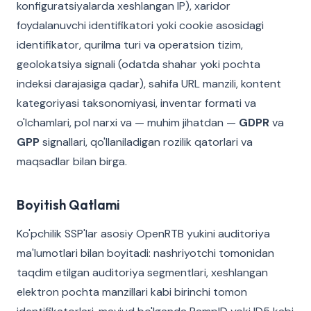
konfiguratsiyalarda xeshlangan IP), xaridor
foydalanuvchi identifikatori yoki cookie asosidagi
identifikator, qurilma turi va operatsion tizim,
geolokatsiya signali (odatda shahar yoki pochta
indeksi darajasiga qadar), sahifa URL manzili, kontent
kategoriyasi taksonomiyasi, inventar formati va
o'lchamlari, pol narxi va — muhim jihatdan —
GDPR
va
GPP
signallari, qo'llaniladigan rozilik qatorlari va
maqsadlar bilan birga.
Boyitish Qatlami
Ko'pchilik SSP'lar asosiy OpenRTB yukini auditoriya
ma'lumotlari bilan boyitadi: nashriyotchi tomonidan
taqdim etilgan auditoriya segmentlari, xeshlangan
elektron pochta manzillari kabi birinchi tomon