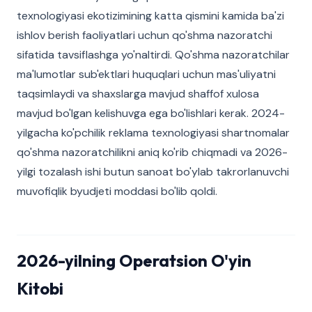
texnologiyasi ekotizimining katta qismini kamida ba'zi
ishlov berish faoliyatlari uchun qo'shma nazoratchi
sifatida tavsiflashga yo'naltirdi. Qo'shma nazoratchilar
ma'lumotlar sub'ektlari huquqlari uchun mas'uliyatni
taqsimlaydi va shaxslarga mavjud shaffof xulosa
mavjud bo'lgan kelishuvga ega bo'lishlari kerak. 2024-
yilgacha ko'pchilik reklama texnologiyasi shartnomalar
qo'shma nazoratchilikni aniq ko'rib chiqmadi va 2026-
yilgi tozalash ishi butun sanoat bo'ylab takrorlanuvchi
muvofiqlik byudjeti moddasi bo'lib qoldi.
2026-yilning Operatsion O'yin
Kitobi