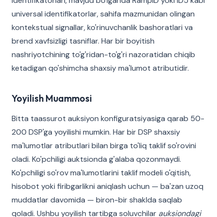
identifikatorlari, mavjud bo'lganda RampID yoki ID5 kabi
universal identifikatorlar, sahifa mazmunidan olingan
kontekstual signallar, ko'rinuvchanlik bashoratlari va
brend xavfsizligi tasniflar. Har bir boyitish
nashriyotchining to'g'ridan-to'g'ri nazoratidan chiqib
ketadigan qo'shimcha shaxsiy ma'lumot atributidir.
Yoyilish Muammosi
Bitta taassurot auksiyon konfiguratsiyasiga qarab 50-
200 DSP'ga yoyilishi mumkin. Har bir DSP shaxsiy
ma'lumotlar atributlari bilan birga to'liq taklif so'rovini
oladi. Ko'pchiligi auktsionda g'alaba qozonmaydi.
Ko'pchiligi so'rov ma'lumotlarini taklif modeli o'qitish,
hisobot yoki firibgarlikni aniqlash uchun — ba'zan uzoq
muddatlar davomida — biron-bir shaklda saqlab
qoladi. Ushbu yoyilish tartibga soluvchilar
auksiondagi