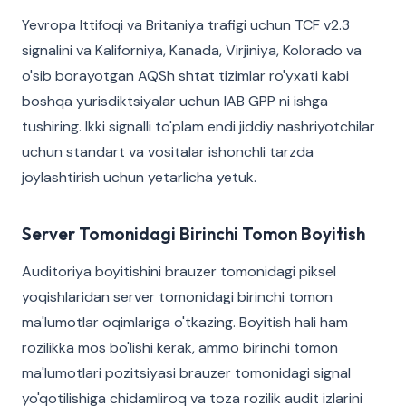
Yevropa Ittifoqi va Britaniya trafigi uchun TCF v2.3
signalini va Kaliforniya, Kanada, Virjiniya, Kolorado va
o'sib borayotgan AQSh shtat tizimlar ro'yxati kabi
boshqa yurisdiktsiyalar uchun IAB GPP ni ishga
tushiring. Ikki signalli to'plam endi jiddiy nashriyotchilar
uchun standart va vositalar ishonchli tarzda
joylashtirish uchun yetarlicha yetuk.
Server Tomonidagi Birinchi Tomon Boyitish
Auditoriya boyitishini brauzer tomonidagi piksel
yoqishlaridan server tomonidagi birinchi tomon
ma'lumotlar oqimlariga o'tkazing. Boyitish hali ham
rozilikka mos bo'lishi kerak, ammo birinchi tomon
ma'lumotlari pozitsiyasi brauzer tomonidagi signal
yo'qotilishiga chidamliroq va toza rozilik audit izlarini