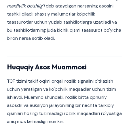
maxfiylik bo'shlig'i
deb ataydigan narsaning asosini
tashkil qiladi: shaxsiy ma'lumotlar ko'pchilik
taassurotlar uchun yuzlab tashkilotlarga uzatiladi va
bu tashkilotlarning juda kichik qismi taassurot bo'yicha
biron narsa sotib oladi.
Huquqiy Asos Muammosi
TCF tizimi taklif oqimi orqali rozilik signalini o'tkazish
uchun yaratilgan va ko'pchilik maqsadlar uchun tizim
ishlaydi. Muammo shundaki, rozilik bitta qonuniy
asosdir va auksiyon jarayonining bir nechta tarkibiy
qismlari hozirgi tuzilmadagi rozilik maqsadlari ro'yxatiga
aniq mos kelmasligi mumkin.