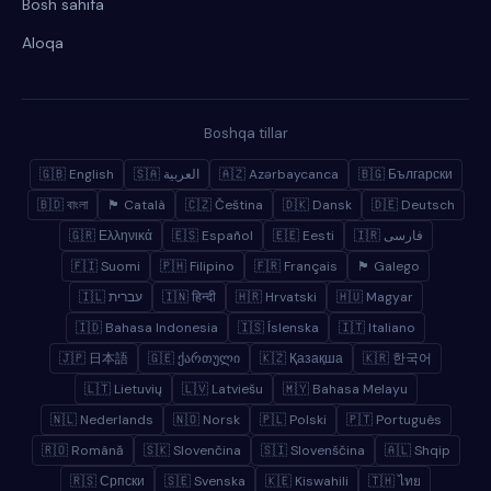
Bosh sahifa
Aloqa
Boshqa tillar
🇬🇧 English
🇸🇦 العربية
🇦🇿 Azərbaycanca
🇧🇬 Български
🇧🇩 বাংলা
🏴 Català
🇨🇿 Čeština
🇩🇰 Dansk
🇩🇪 Deutsch
🇬🇷 Ελληνικά
🇪🇸 Español
🇪🇪 Eesti
🇮🇷 فارسی
🇫🇮 Suomi
🇵🇭 Filipino
🇫🇷 Français
🏴 Galego
🇮🇱 עברית
🇮🇳 हिन्दी
🇭🇷 Hrvatski
🇭🇺 Magyar
🇮🇩 Bahasa Indonesia
🇮🇸 Íslenska
🇮🇹 Italiano
🇯🇵 日本語
🇬🇪 ქართული
🇰🇿 Қазақша
🇰🇷 한국어
🇱🇹 Lietuvių
🇱🇻 Latviešu
🇲🇾 Bahasa Melayu
🇳🇱 Nederlands
🇳🇴 Norsk
🇵🇱 Polski
🇵🇹 Português
🇷🇴 Română
🇸🇰 Slovenčina
🇸🇮 Slovenščina
🇦🇱 Shqip
🇷🇸 Српски
🇸🇪 Svenska
🇰🇪 Kiswahili
🇹🇭 ไทย