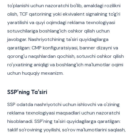
to'planishi uchun nazoratchi bo'lib, amaldagi rozilikni
olish, TCF qatorining yoki ekvivalent signalning to'g'ri
yaratilishi va quyi oqimdagi reklama texnologiyasi
sotuvchilariga boshlang'ich oshkor qilish uchun
javobgar. Nashriyotchining ta'siri quyidagilarga
qaratilgan: CMP konfiguratsiyasi, banner dizayni va
qorong'u naqshlardan qochish, sotuvchi oshkor qilish
ro'yxatining aniqligi va boshlang'ich ma'lumotlar oqimi
uchun huquqiy mexanizm.
SSP'ning Ta'siri
SSP odatda nashriyotchi uchun ishlovchi va o'zining
reklama texnologiyasi maqsadlari uchun nazoratchi
hisoblanadi. SSP'ning ta'siri quyidagilarga qaratilgan:
taklif so'rovining yoyilishi, so'rov ma'lumotlarini saqlash,