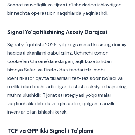
Sanoat muvofiqlik va tijorat o'lchovlarida ishlaydigan
bir nechta operatsion naqshlarda yaqinlashdi.
Signal Yo'qotilishining Asosiy Darajasi
Signal yo'qotilishi 2026-yil programmatikasining doimiy
haqiqati ekanligini qabul qiling. Uchinchi tomon
cookie'lari Chrome'da eskirgan, aqlli kuzatishdan
himoya Safari va Firefox'da standartdir, mobil
identifikator qayta tiklashlari tez-tez sodir bo'ladi va
rozilik bilan boshqariladigan tushish auksiyon hajmining
muhim ulushidir. Tijorat strategiyasi yo'qotmalar
vaqtinchalik deb da'vo qilmasdan, qolgan manzilli
inventar bilan ishlashi kerak.
TCF va GPP Ikki Signalli To'plami