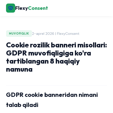
Flexy
Consent
2-aprel 2026 | FlexyConsent
MUVOFIQLIK
Cookie rozilik banneri misollari:
GDPR muvofiqligiga ko'ra
tartiblangan 8 haqiqiy
namuna
GDPR cookie banneridan nimani
talab qiladi