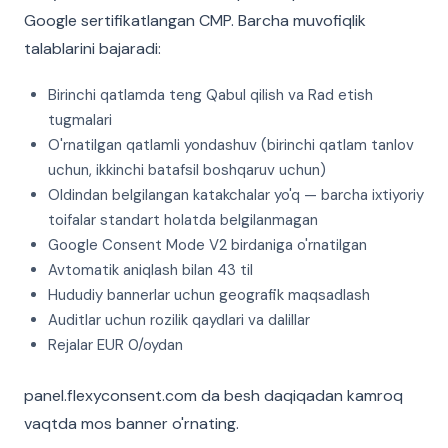
Google sertifikatlangan CMP. Barcha muvofiqlik
talablarini bajaradi:
Birinchi qatlamda teng Qabul qilish va Rad etish
tugmalari
O'rnatilgan qatlamli yondashuv (birinchi qatlam tanlov
uchun, ikkinchi batafsil boshqaruv uchun)
Oldindan belgilangan katakchalar yo'q — barcha ixtiyoriy
toifalar standart holatda belgilanmagan
Google Consent Mode V2 birdaniga o'rnatilgan
Avtomatik aniqlash bilan 43 til
Hududiy bannerlar uchun geografik maqsadlash
Auditlar uchun rozilik qaydlari va dalillar
Rejalar EUR 0/oydan
panel.flexyconsent.com da besh daqiqadan kamroq
vaqtda mos banner o'rnating.