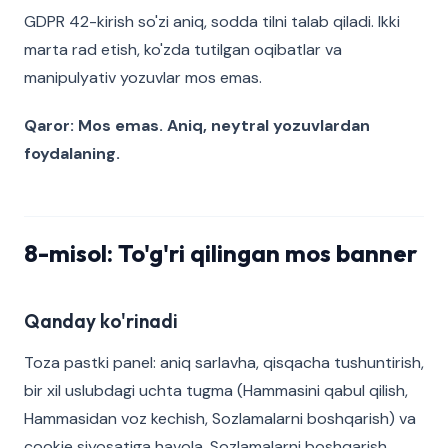
GDPR 42-kirish so'zi aniq, sodda tilni talab qiladi. Ikki
marta rad etish, ko'zda tutilgan oqibatlar va
manipulyativ yozuvlar mos emas.
Qaror: Mos emas. Aniq, neytral yozuvlardan
foydalaning.
8-misol: To'g'ri qilingan mos banner
Qanday ko'rinadi
Toza pastki panel: aniq sarlavha, qisqacha tushuntirish,
bir xil uslubdagi uchta tugma (Hammasini qabul qilish,
Hammasidan voz kechish, Sozlamalarni boshqarish) va
cookie siyosatiga havola. Sozlamalarni boshqarish