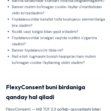
Barcha katakchalar standart holatda belgilanmaganmi?
Banner muhim bo'lmagan cookie-fayllar o'rnatilishidan
oldin ko'rsatiladimi?
Foydalanuvchilar batafsil toifa boshqaruv elementlariga
kira oladimi?
Rozilik vaqt belgisi bilan qayd etiladimi?
Foydalanuvchilar istalgan vaqtda rozilikni o'zgartira
oladimi?
Banner foydalanuvchi tilida mi?
Rad etish tugmasini bosish haqiqatan ham muhim
bo'lmagan cookie-fayllarning oldini oladimi?
FlexyConsent buni birdaniga
qanday hal qiladi
FlexyConsent — IAB TCF 2.3 qo'llab-quvvatlashi bilan