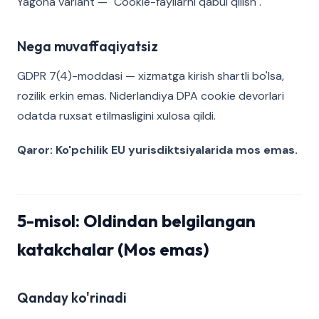
Yagona variant — "Cookie-fayllarni qabul qilish".
Nega muvaffaqiyatsiz
GDPR 7(4)-moddasi — xizmatga kirish shartli bo'lsa,
rozilik erkin emas. Niderlandiya DPA cookie devorlari
odatda ruxsat etilmasligini xulosa qildi.
Qaror: Ko'pchilik EU yurisdiktsiyalarida mos emas.
5-misol: Oldindan belgilangan
katakchalar (Mos emas)
Qanday ko'rinadi