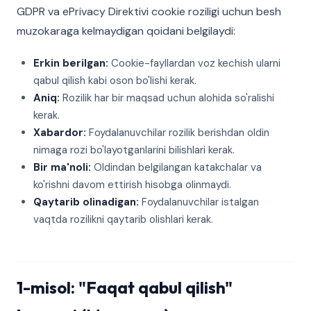
GDPR va ePrivacy Direktivi cookie roziligi uchun besh
muzokaraga kelmaydigan qoidani belgilaydi:
Erkin berilgan:
Cookie-fayllardan voz kechish ularni
qabul qilish kabi oson bo'lishi kerak.
Aniq:
Rozilik har bir maqsad uchun alohida so'ralishi
kerak.
Xabardor:
Foydalanuvchilar rozilik berishdan oldin
nimaga rozi bo'layotganlarini bilishlari kerak.
Bir ma'noli:
Oldindan belgilangan katakchalar va
ko'rishni davom ettirish hisobga olinmaydi.
Qaytarib olinadigan:
Foydalanuvchilar istalgan
vaqtda rozilikni qaytarib olishlari kerak.
1-misol: "Faqat qabul qilish"