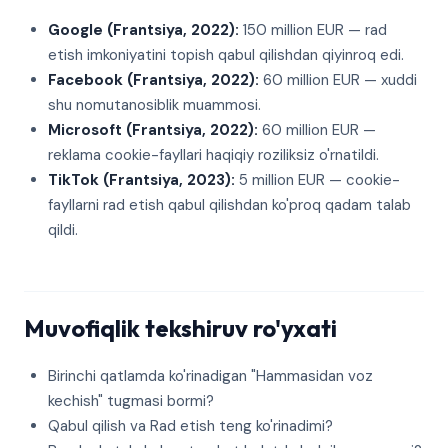
Google (Frantsiya, 2022):
150 million EUR — rad
etish imkoniyatini topish qabul qilishdan qiyinroq edi.
Facebook (Frantsiya, 2022):
60 million EUR — xuddi
shu nomutanosiblik muammosi.
Microsoft (Frantsiya, 2022):
60 million EUR —
reklama cookie-fayllari haqiqiy roziliksiz o'rnatildi.
TikTok (Frantsiya, 2023):
5 million EUR — cookie-
fayllarni rad etish qabul qilishdan ko'proq qadam talab
qildi.
Muvofiqlik tekshiruv ro'yxati
Birinchi qatlamda ko'rinadigan "Hammasidan voz
kechish" tugmasi bormi?
Qabul qilish va Rad etish teng ko'rinadimi?