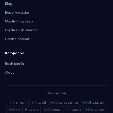
Blog
Bepul vositalar
Maxfiylik siyosati
Foydalanish shartlari
Cookie siyosati
Kompaniya
Bosh sahifa
Aloqa
Boshqa tillar
🇬🇧 English
🇸🇦 العربية
🇦🇿 Azərbaycanca
🇧🇬 Български
🇧🇩 বাংলা
🏴 Català
🇨🇿 Čeština
🇩🇰 Dansk
🇩🇪 Deutsch