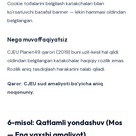
Cookie toifalarini belgilash katakchalari bilan
ko'rsatuvchi batafsil banner — lekin hammasi oldindan
belgilangan.
Nega muvaffaqiyatsiz
CJEU Planet49 qarori (2019) buni uzil-kesil hal qildi:
oldindan belgilangan katakchalar haqiqiy rozilik emas.
Rozilik aniq tasdiqlash harakatini talab qiladi.
Qaror: CJEU sud amaliyoti bo'yicha aniq
noqonuniy.
6-misol: Qatlamli yondashuv (Mos
— Eng yaxshi amaliyot)