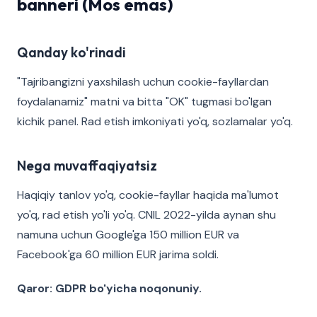
banneri (Mos emas)
Qanday ko'rinadi
"Tajribangizni yaxshilash uchun cookie-fayllardan
foydalanamiz" matni va bitta "OK" tugmasi bo'lgan
kichik panel. Rad etish imkoniyati yo'q, sozlamalar yo'q.
Nega muvaffaqiyatsiz
Haqiqiy tanlov yo'q, cookie-fayllar haqida ma'lumot
yo'q, rad etish yo'li yo'q. CNIL 2022-yilda aynan shu
namuna uchun Google'ga 150 million EUR va
Facebook'ga 60 million EUR jarima soldi.
Qaror: GDPR bo'yicha noqonuniy.