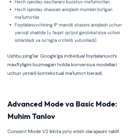
Hech qanday saytlararo kuzatuv ma’lumotlari.
Hech qanday shaxsan aniqlash mumkin bo‘lgan
ma’lumotlar.
Foydalanuvchining IP manzili shaxsni aniqlash uchun
yaroqli shaklda (u faqat qo‘pol geolokatsiya uchun
ishlatiladi va so‘ngra o‘chirib yuboriladi).
Ushbu ping’lar Google’ga individual foydalanuvchi
maxfiyligini buzmagan holda konversiya modellari
uchun yetarli kontekstual ma’lumot beradi.
Advanced Mode va Basic Mode:
Muhim Tanlov
Consent Mode V2 ikkita joriy etish darajasini taklif