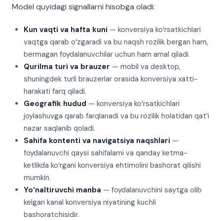
Model quyidagi signallarni hisobga oladi:
Kun vaqti va hafta kuni
— konversiya ko‘rsatkichlari
vaqtga qarab o‘zgaradi va bu naqsh rozilik bergan ham,
bermagan foydalanuvchilar uchun ham amal qiladi.
Qurilma turi va brauzer
— mobil va desktop,
shuningdek turli brauzerlar orasida konversiya xatti-
harakati farq qiladi.
Geografik hudud
— konversiya ko‘rsatkichlari
joylashuvga qarab farqlanadi va bu rozilik holatidan qat’i
nazar saqlanib qoladi.
Sahifa kontenti va navigatsiya naqshlari
—
foydalanuvchi qaysi sahifalarni va qanday ketma-
ketlikda ko‘rgani konversiya ehtimolini bashorat qilishi
mumkin.
Yo‘naltiruvchi manba
— foydalanuvchini saytga olib
kelgan kanal konversiya niyatining kuchli
bashoratchisidir.