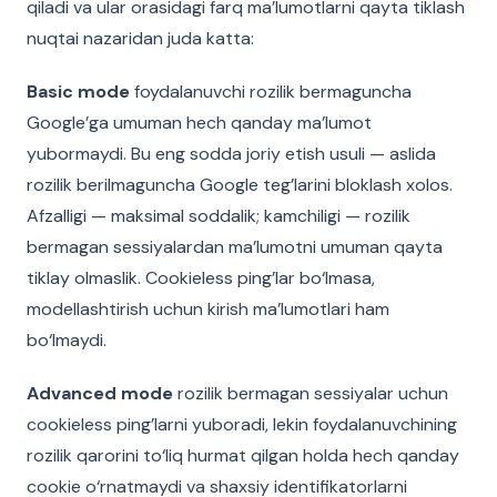
qiladi va ular orasidagi farq ma’lumotlarni qayta tiklash
nuqtai nazaridan juda katta:
Basic mode
foydalanuvchi rozilik bermaguncha
Google’ga umuman hech qanday ma’lumot
yubormaydi. Bu eng sodda joriy etish usuli — aslida
rozilik berilmaguncha Google teg’larini bloklash xolos.
Afzalligi — maksimal soddalik; kamchiligi — rozilik
bermagan sessiyalardan ma’lumotni umuman qayta
tiklay olmaslik. Cookieless ping’lar bo‘lmasa,
modellashtirish uchun kirish ma’lumotlari ham
bo‘lmaydi.
Advanced mode
rozilik bermagan sessiyalar uchun
cookieless ping’larni yuboradi, lekin foydalanuvchining
rozilik qarorini to‘liq hurmat qilgan holda hech qanday
cookie o‘rnatmaydi va shaxsiy identifikatorlarni