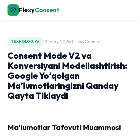
Flexy
Consent
12-may 2026 | FlexyConsent
TEXNOLOGIYA
Consent Mode V2 va
Konversiyani Modellashtirish:
Google Yo‘qolgan
Ma’lumotlaringizni Qanday
Qayta Tiklaydi
Ma’lumotlar Tafovuti Muammosi