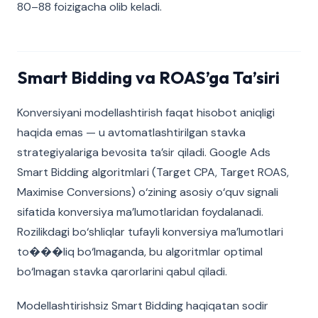
80–88 foizigacha olib keladi.
Smart Bidding va ROAS’ga Ta’siri
Konversiyani modellashtirish faqat hisobot aniqligi
haqida emas — u avtomatlashtirilgan stavka
strategiyalariga bevosita ta’sir qiladi. Google Ads
Smart Bidding algoritmlari (Target CPA, Target ROAS,
Maximise Conversions) o‘zining asosiy o‘quv signali
sifatida konversiya ma’lumotlaridan foydalanadi.
Rozilikdagi bo‘shliqlar tufayli konversiya ma’lumotlari
to���liq bo‘lmaganda, bu algoritmlar optimal
bo‘lmagan stavka qarorlarini qabul qiladi.
Modellashtirishsiz Smart Bidding haqiqatan sodir