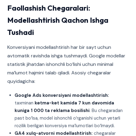
Faollashish Chegaralari:
Modellashtirish Qachon Ishga
Tushadi
Konversiyani modellashtirish har bir sayt uchun
avtomatik ravishda ishga tushmaydi. Google modellar
statistik jihatdan ishonchli bo‘lishi uchun minimal
ma’lumot hajmini talab qiladi. Asosiy chegaralar
quyidagicha:
Google Ads konversiyani modellashtirish:
taxminan
ketma-ket kamida 7 kun davomida
kuniga 1 000 ta reklama bosilishi
. Bu chegaradan
past bo‘lsa, model ishonchli o‘rganishi uchun yetarli
rozilik berilgan konversiya ma’lumotlari bo‘lmaydi.
GA4 xulq-atvorni modellashtirish:
chegaralar