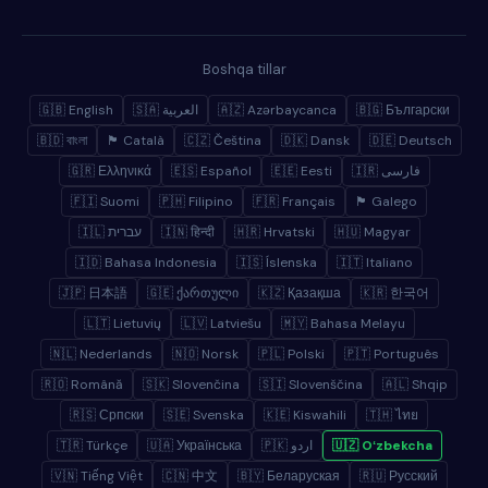
Boshqa tillar
🇬🇧 English
🇸🇦 العربية
🇦🇿 Azərbaycanca
🇧🇬 Български
🇧🇩 বাংলা
🏴 Català
🇨🇿 Čeština
🇩🇰 Dansk
🇩🇪 Deutsch
🇬🇷 Ελληνικά
🇪🇸 Español
🇪🇪 Eesti
🇮🇷 فارسی
🇫🇮 Suomi
🇵🇭 Filipino
🇫🇷 Français
🏴 Galego
🇮🇱 עברית
🇮🇳 हिन्दी
🇭🇷 Hrvatski
🇭🇺 Magyar
🇮🇩 Bahasa Indonesia
🇮🇸 Íslenska
🇮🇹 Italiano
🇯🇵 日本語
🇬🇪 ქართული
🇰🇿 Қазақша
🇰🇷 한국어
🇱🇹 Lietuvių
🇱🇻 Latviešu
🇲🇾 Bahasa Melayu
🇳🇱 Nederlands
🇳🇴 Norsk
🇵🇱 Polski
🇵🇹 Português
🇷🇴 Română
🇸🇰 Slovenčina
🇸🇮 Slovenščina
🇦🇱 Shqip
🇷🇸 Српски
🇸🇪 Svenska
🇰🇪 Kiswahili
🇹🇭 ไทย
🇹🇷 Türkçe
🇺🇦 Українська
🇵🇰 اردو
🇺🇿 Oʻzbekcha
🇻🇳 Tiếng Việt
🇨🇳 中文
🇧🇾 Беларуская
🇷🇺 Русский