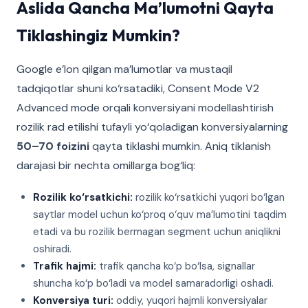
Aslida Qancha Ma’lumotni Qayta
Tiklashingiz Mumkin?
Google e’lon qilgan ma’lumotlar va mustaqil
tadqiqotlar shuni ko‘rsatadiki, Consent Mode V2
Advanced mode orqali konversiyani modellashtirish
rozilik rad etilishi tufayli yo‘qoladigan konversiyalarning
50–70 foizini
qayta tiklashi mumkin. Aniq tiklanish
darajasi bir nechta omillarga bog‘liq:
Rozilik ko‘rsatkichi:
rozilik ko‘rsatkichi yuqori bo‘lgan
saytlar model uchun ko‘proq o‘quv ma’lumotini taqdim
etadi va bu rozilik bermagan segment uchun aniqlikni
oshiradi.
Trafik hajmi:
trafik qancha ko‘p bo‘lsa, signallar
shuncha ko‘p bo‘ladi va model samaradorligi oshadi.
Konversiya turi:
oddiy, yuqori hajmli konversiyalar