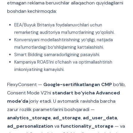
etmagan reklama beruvchilar allaqachon quyidagilarni
boshdan kechirmoqda:
EEA/Buyuk Britaniya foydalanuvchilari uchun
remarketing auditoriya ma’lumotlarining yo‘qolishi.
Konversiyani modellashtirishning yo‘qligi, natijada
ma’lumotlardagi bo‘shliqlarning kattalashishi.
Smart Bidding samaradorligining pasayishi.
Kampaniya ROAS’ini o‘lchash va optimallashtirish
imkoniyatining kamayishi.
FlexyConsent —
Google-sertifikatlangan CMP
bo‘lib,
Consent Mode V2’ni
standart bo‘yicha Advanced
mode’da
joriy etadi. U avtomatik ravishda barcha
zarur rozilik parametrlarini boshqaradi —
analytics_storage
,
ad_storage
,
ad_user_data
,
ad_personalization
va
functionality_storage
— va