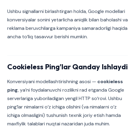
Ushbu signallarni birlashtirgan holda, Google modellari
konversiyalar sonini yetarlicha aniqlik bilan baholashi va
reklama beruvchilarga kampaniya samaradorligi haqida
ancha to‘liq tasavvur berishi mumkin.
Cookieless Ping’lar Qanday Ishlaydi
Konversiyani modellashtirishning asosi —
cookieless
ping
, ya’ni foydalanuvchi rozilikni rad etganda Google
serverlariga yuboriladigan yengil HTTP so‘rovi. Ushbu
ping’lar nimalarni o‘z ichiga olishini (va nimalarni o‘z
ichiga olmasligini) tushunish texnik joriy etish hamda
maxfiylik talablari nuqtai nazaridan juda muhim.