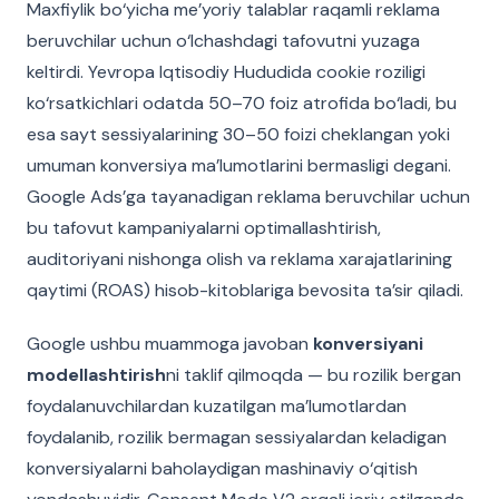
Maxfiylik bo‘yicha me’yoriy talablar raqamli reklama
beruvchilar uchun o‘lchashdagi tafovutni yuzaga
keltirdi. Yevropa Iqtisodiy Hududida cookie roziligi
ko‘rsatkichlari odatda 50–70 foiz atrofida bo‘ladi, bu
esa sayt sessiyalarining 30–50 foizi cheklangan yoki
umuman konversiya ma’lumotlarini bermasligi degani.
Google Ads’ga tayanadigan reklama beruvchilar uchun
bu tafovut kampaniyalarni optimallashtirish,
auditoriyani nishonga olish va reklama xarajatlarining
qaytimi (ROAS) hisob-kitoblariga bevosita ta’sir qiladi.
Google ushbu muammoga javoban
konversiyani
modellashtirish
ni taklif qilmoqda — bu rozilik bergan
foydalanuvchilardan kuzatilgan ma’lumotlardan
foydalanib, rozilik bermagan sessiyalardan keladigan
konversiyalarni baholaydigan mashinaviy o‘qitish