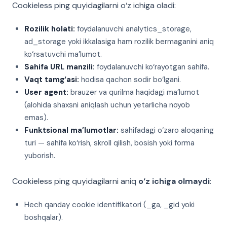
Cookieless ping quyidagilarni o‘z ichiga oladi:
Rozilik holati:
foydalanuvchi analytics_storage,
ad_storage yoki ikkalasiga ham rozilik bermaganini aniq
ko‘rsatuvchi ma’lumot.
Sahifa URL manzili:
foydalanuvchi ko‘rayotgan sahifa.
Vaqt tamg‘asi:
hodisa qachon sodir bo‘lgani.
User agent:
brauzer va qurilma haqidagi ma’lumot
(alohida shaxsni aniqlash uchun yetarlicha noyob
emas).
Funktsional ma’lumotlar:
sahifadagi o‘zaro aloqaning
turi — sahifa ko‘rish, skroll qilish, bosish yoki forma
yuborish.
Cookieless ping quyidagilarni aniq
o‘z ichiga olmaydi
:
Hech qanday cookie identifikatori (_ga, _gid yoki
boshqalar).