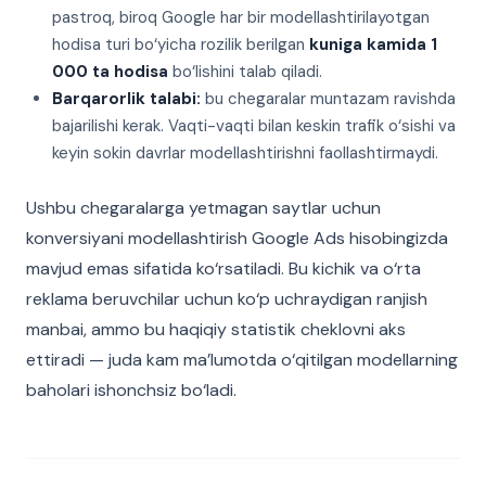
pastroq, biroq Google har bir modellashtirilayotgan
hodisa turi bo‘yicha rozilik berilgan
kuniga kamida 1
000 ta hodisa
bo‘lishini talab qiladi.
Barqarorlik talabi:
bu chegaralar muntazam ravishda
bajarilishi kerak. Vaqti-vaqti bilan keskin trafik o‘sishi va
keyin sokin davrlar modellashtirishni faollashtirmaydi.
Ushbu chegaralarga yetmagan saytlar uchun
konversiyani modellashtirish Google Ads hisobingizda
mavjud emas sifatida ko‘rsatiladi. Bu kichik va o‘rta
reklama beruvchilar uchun ko‘p uchraydigan ranjish
manbai, ammo bu haqiqiy statistik cheklovni aks
ettiradi — juda kam ma’lumotda o‘qitilgan modellarning
baholari ishonchsiz bo‘ladi.