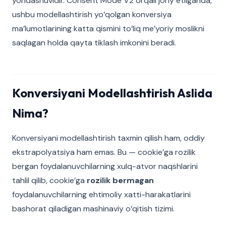
yondashuvidir. Consent Mode V2 orqali joriy etilganda,
ushbu modellashtirish yo‘qolgan konversiya
ma’lumotlarining katta qismini to‘liq me’yoriy moslikni
saqlagan holda qayta tiklash imkonini beradi.
Konversiyani Modellashtirish Aslida
Nima?
Konversiyani modellashtirish taxmin qilish ham, oddiy
ekstrapolyatsiya ham emas. Bu — cookie’ga rozilik
bergan foydalanuvchilarning xulq-atvor naqshlarini
tahlil qilib, cookie’ga
rozilik bermagan
foydalanuvchilarning ehtimoliy xatti-harakatlarini
bashorat qiladigan mashinaviy o‘qitish tizimi.