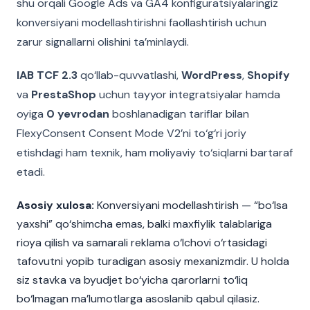
shu orqali Google Ads va GA4 konfiguratsiyalaringiz
konversiyani modellashtirishni faollashtirish uchun
zarur signallarni olishini ta’minlaydi.
IAB TCF 2.3
qo‘llab-quvvatlashi,
WordPress
,
Shopify
va
PrestaShop
uchun tayyor integratsiyalar hamda
oyiga
0 yevrodan
boshlanadigan tariflar bilan
FlexyConsent Consent Mode V2’ni to‘g‘ri joriy
etishdagi ham texnik, ham moliyaviy to‘siqlarni bartaraf
etadi.
Asosiy xulosa:
Konversiyani modellashtirish — “bo‘lsa
yaxshi” qo‘shimcha emas, balki maxfiylik talablariga
rioya qilish va samarali reklama o‘lchovi o‘rtasidagi
tafovutni yopib turadigan asosiy mexanizmdir. U holda
siz stavka va byudjet bo‘yicha qarorlarni to‘liq
bo‘lmagan ma’lumotlarga asoslanib qabul qilasiz.