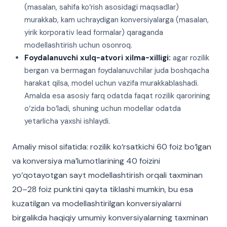
(masalan, sahifa ko‘rish asosidagi maqsadlar)
murakkab, kam uchraydigan konversiyalarga (masalan,
yirik korporativ lead formalar) qaraganda
modellashtirish uchun osonroq.
Foydalanuvchi xulq-atvori xilma-xilligi:
agar rozilik
bergan va bermagan foydalanuvchilar juda boshqacha
harakat qilsa, model uchun vazifa murakkablashadi.
Amalda esa asosiy farq odatda faqat rozilik qarorining
o‘zida bo‘ladi, shuning uchun modellar odatda
yetarlicha yaxshi ishlaydi.
Amaliy misol sifatida: rozilik ko‘rsatkichi 60 foiz bo‘lgan
va konversiya ma’lumotlarining 40 foizini
yo‘qotayotgan sayt modellashtirish orqali taxminan
20–28 foiz punktini qayta tiklashi mumkin, bu esa
kuzatilgan va modellashtirilgan konversiyalarni
birgalikda haqiqiy umumiy konversiyalarning taxminan