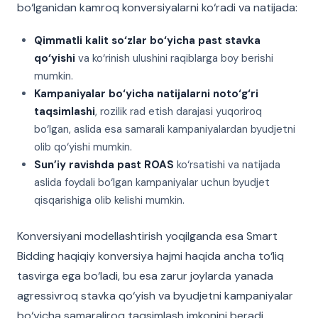
bo‘lganidan kamroq konversiyalarni ko‘radi va natijada:
Qimmatli kalit so‘zlar bo‘yicha past stavka
qo‘yishi
va ko‘rinish ulushini raqiblarga boy berishi
mumkin.
Kampaniyalar bo‘yicha natijalarni noto‘g‘ri
taqsimlashi
, rozilik rad etish darajasi yuqoriroq
bo‘lgan, aslida esa samarali kampaniyalardan byudjetni
olib qo‘yishi mumkin.
Sun’iy ravishda past ROAS
ko‘rsatishi va natijada
aslida foydali bo‘lgan kampaniyalar uchun byudjet
qisqarishiga olib kelishi mumkin.
Konversiyani modellashtirish yoqilganda esa Smart
Bidding haqiqiy konversiya hajmi haqida ancha to‘liq
tasvirga ega bo‘ladi, bu esa zarur joylarda yanada
agressivroq stavka qo‘yish va byudjetni kampaniyalar
bo‘yicha samaraliroq taqsimlash imkonini beradi.