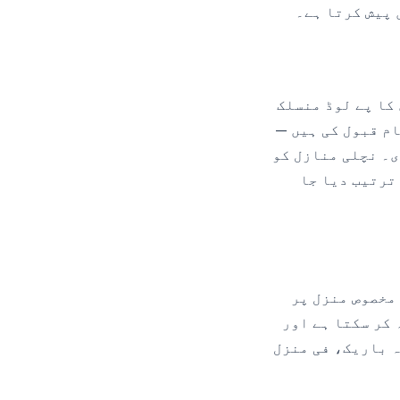
ساتھ رضامندی کا پے لوڈ منسلک
ام قبول کی ہیں —
GPP سٹرنگ، یا حسب ضرورت Segment درجہ بندی۔ نچلی منازل کو
 ترتیب دیا جا
یتے ہیں جو کسی مخصوص منزل پر
 کر سکتا ہے اور
ہ باریک، فی منزل