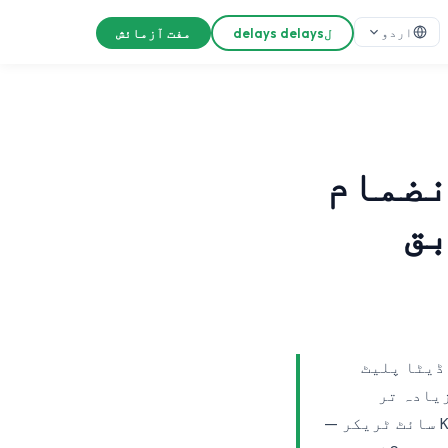
اردو
لdelays delays
مفت آزمائش
ی انضمام
ے مطابق
ر ڈیٹا پلیٹ
یادہ تر
مارکیٹنگ پلیٹ فارم ایک واحد منزل ہیں — ایک Google Ads پکسل، ایک Klaviyo سائٹ ٹریکر —