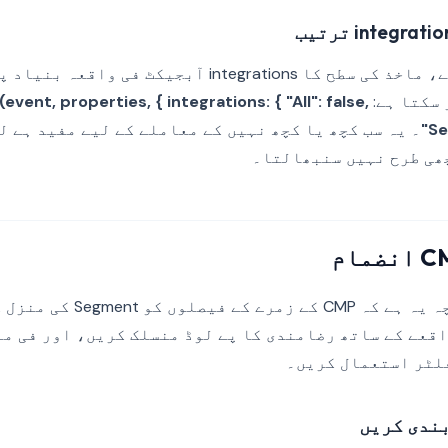
موٹے کنٹرول کے لیے، ماخذ کی سطح کا integrations آبجیک
 سکتا ہے:
event, properties, { integrations: { "All": false,
"Se
۔ یہ سب کچھ یا کچھ نہیں کے معاملے کے لیے مفید ہے ل
ھی طرح نہیں سنبھالتا۔
قابل اعتماد ڈھانچہ یہ ہے کہ CMP
قعے کے ساتھ رضامندی کا پے لوڈ منسلک کریں، اور فی من
فلٹر استعمال کریں۔