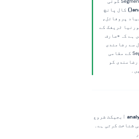
اور رضامندی کا سوال سیدھا ہے: کیا صارف نے اس ایک ٹریکر سے اتفاق کیا۔ Segment کوئی
ana
کال پانچ
نیاد پروفائل،
دی کی ضرورت ہوتی ہے۔ EU، UK یا کیلیفورنیا ٹریفک کے
یں ہے کہ «صارف
ازل سے رضامندی
دی جن تک Segment اس واقعے کو راہ دے رہا ہے»۔ یہ رہنما بتاتا ہے کہ Segment کے مقامی
ح پر رضامندی کو
ں۔
anal
آبجیکٹ شروع
رین کی شناخت کرتی ہے۔