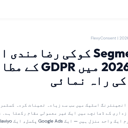
Segment CDP کوکی رضامند
رہنما: 2026 میں GDPR ک
کی راہ نمائی
Twilio S جدید انجینئرنگ اسٹیک میں سب سے زیادہ تعینات کردہ کسٹم
زداری کے ڈھانچے میں ایک غیر معمولی مقام رکھتا ہے۔ ز