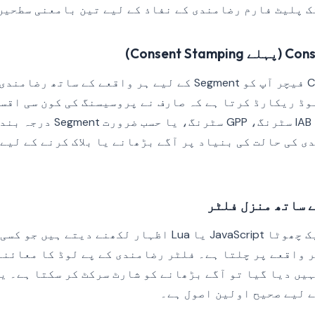
Consent )
Consent Management فیچر آپ کو Segment کے لیے ہر واقعے کے 
وڈ ریکارڈ کرتا ہے کہ صارف نے پروسیسنگ کی کون سی اقس
عام طور پر IAB TCF v2.3 سٹرنگ، 
ی کی حالت کی بنیاد پر آگے بڑھانے یا بلاک کرنے کے لیے
 ساتھ منزل فلٹر
منزل فلٹر آپ کو ایک چھوٹا JavaScript یا Lua اظہار لکھنے د
 واقعے پر چلتا ہے۔ فلٹر رضامندی کے پے لوڈ کا معائنہ
یں دیا گیا تو آگے بڑھانے کو شارٹ سرکٹ کر سکتا ہے۔ ی
 لیے صحیح اولین اصول ہے۔