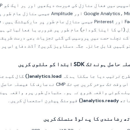
تفویض کریں۔ Google Analytics، Mixpanel اور mplitude
سی منازل (آپ کا اپنا گودام) عام طور پر ضروری یا فعالیاتی ہ
کے نچلے حصے میں پروسیس کی گئی تجزیات بھی درست طریقے
و کہیں قابل جائزہ جگہ دستاویز کریں؛ آڈٹ دفاع اس پر 
analytics.load()
کال کیے جا
بھیجے۔ لوڈ کال کو اس وقت تک موخر کریں جب تک CMP نے صا
لے کوئی واقعہ شروع نہ ہو۔ متبادل طور پر، واقعہ ہین
ساتھ
analytics.ready()
قیومنگ پیٹرن استعمال کریں۔