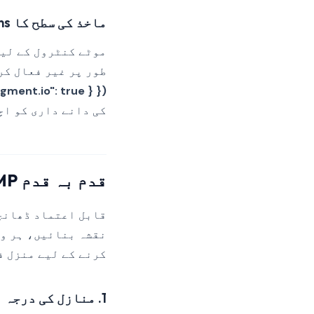
ماخذ کی سطح کا integrations ترتیب
طور پر غیر فعال کر
gment.io": true } })
کی دانے داری کو اچ
قدم بہ قدم CMP انضمام
نقشہ بنائیں، ہر وا
کرنے کے لیے منزل 
1. منازل کی درجہ بندی کریں