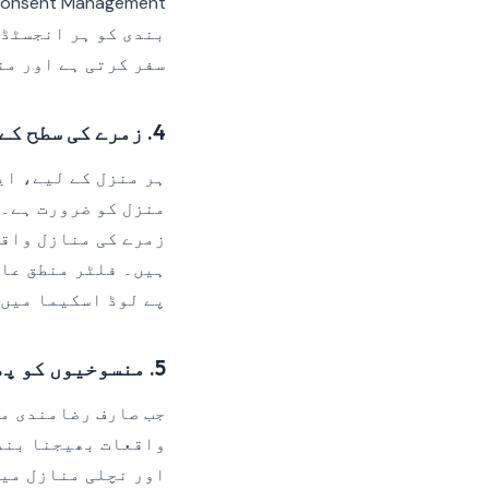
سفر کرتی ہے اور من
4. زمرے کی سطح کے نفاذ کے لیے منزل فلٹر لکھیں
ہر منزل کے لیے، ای
منزل کو ضرورت ہے۔ 
زمرے کی منازل واقع
ہیں۔ فلٹر منطق عا
پے لوڈ اسکیما میں 
5. منسوخیوں کو پھیلائیں