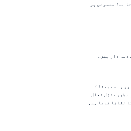
کرتا ہے؛ منسوخی پر
کرنا اور یہ سمجھنا کہ
میں سب کچھ پورا کرتا ہے۔ ایسا نہیں ہے۔ اگر Facebook Pixel کو بطور منزل فعال
مندی کا تقاضا کرتا ہے،