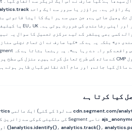
یک راؤٹر ہے۔ براؤزر یا سرور سے ایک واحد
lytics.track()
 تک پھیل جاتی ہے، جن میں سے ہر ایک کا اپنا قانونی ب
اپنا دائرہ اختیار اور اپنی رضامن
Seg چلانے والے کسی بھی پبلشر کے لیے مرکزی تعمیل کا سوال یہ نہ
S سے رضامندی دی» بلکہ یہ ہے کہ «کیا صارف نے ان تمام نچلی من
رضامندی اولین اصول CMP کے ساتھ کس طرح تعامل کرتے ہیں، منزل کی سط
 ماڈل کیا جائے، اور عام آڈٹ نقائص کہاں ظاہر ہوتے ہی
cdn.segment.com/analyt
سے لوڈ کی گئی) ایک عالمی
ytics
ajs_anonym
نامی Segment کی ملکیتی کوکی سے زائ
analytics.pa
،
analytics.track()
،
analytics.identify()
اور