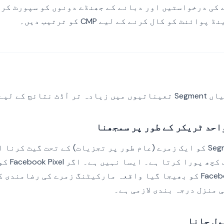
P حذف کرنے کی درخواستیں اور دبانے کے جھنڈے دونوں کو سپورٹ 
ے ذمہ دار ہیں۔
سب سے عام نقص: Segment کو ایک زمرے (عام طور پر تجزیات) کے تحت گیٹ 
یہ نچلے حصے 
کیا گیا ہے، تو Facebook کو بھیجا گیا واقعہ مارکیٹنگ زمرے کی رضا
 منزل درجہ بندی لازمی ہے۔
ول جانا