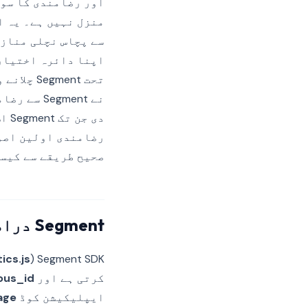
منزل نہیں ہے۔ یہ ا
سے پچاس نچلی منازل
تحت ment
نے egment
صحیح طریقے سے کیسے
Segment دراصل کیا کرتا ہے
ics.js
Segment SDK (
کرتی ہے اور
ous_id
ایپلیکیشن کوڈ
ge()