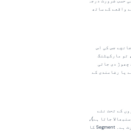
کہ IAB TC سٹرنگ، GPP سٹرنگ یا اپنی حسب ضرورت درجہ
S کے پائپ لائن کے ذریعے واقعے کے ساتھ
جانچے جس کی اس
 تو مارکیٹنگ
چھوڑ دی جاتی
 یا رضامندی کے
و چیزیں ہونی چاہئیں: SDK منسوخ زمروں کے تحت نئے
کے integrations ٹوگل کے ذریعے سنبھالا جاتا ہے)،
اور نچلی منازل میں موجود صارف کے پروفائل کو اپڈیٹ یا حذف کرنے کی ضرورت ہے۔ Segment کا