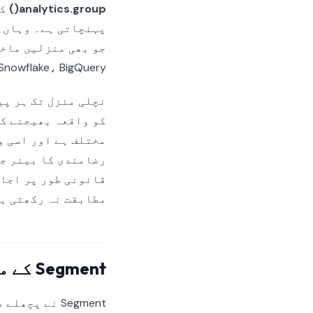
analytics.group()
xpanel، Snowflake، BigQuery
رضامندی کا بینر جو
قانونی طور پر اجاز
مطابقت نہ رکھتی ہ
Segment کے مقامی رضامندی اولین اصول
Segment نے 