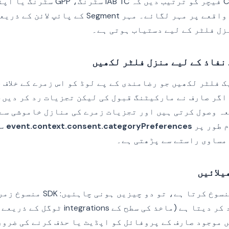
Consent Management فیچر کو ترتیب دیں 
بندی کو ہر انجسٹڈ واقعے پر مہر لگائے۔ مہر egment
زل فلٹر کے لیے دستیاب ہوتی ہے۔
ک فلٹر لکھیں جو رضامندی کے پے لوڈ کو اس زمرے کے خلاف 
اگر صارف نے مارکیٹنگ قبول کی لیکن تجزیات رد کر دیں،
ہ وصول کرتی ہیں اور تجزیات زمرے کی منازل خاموشی سے 
م طور پر
event.context.consent.categoryPreferences
سے
مساوی راستے سے پڑھتی ہے۔
جب صارف رضامندی منسوخ کرتا ہے، تو د
واقعات بھیجنا بند کر دیتا ہے (ماخذ کی سطح 