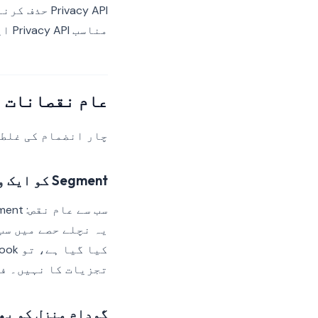
rivacy API
مناسب Privacy API اینڈ پوائنٹ کو کال کرنے کے لیے CMP کو ترتیب دیں۔
عام نقصانات
چار انضمام کی غلطیاں Segment تعیناتیوں میں زیادہ تر آڈٹ نتائج کے لی
Segment کو ایک واحد ٹریکر کے طور پر سمجھنا
تجزیات کا نہیں۔ فی
گودام منزل کو بھ