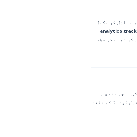
ٹ فی واقعہ بنیاد پر منازل کو مکمل
analytics.track(
یکن زمرے کی سطح
 کے زمرے کے فیصلوں کو Segment کی منزل کی درجہ بندی پر
زل گیٹنگ کو نافذ