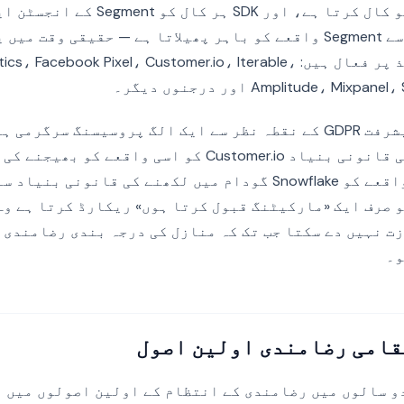
کو کال کرتا ہے، اور SDK ہر کال کو
پہنچاتی ہے۔ وہاں سے Segment واقعے کو باہر پھیلاتا ہے — حقیقی و
جو بھی منزلیں ماخذ پر فعال ہیں: acebook Pixel، Customer.io، Iterable
Amplitude، Mi اور درجنوں دیگر۔
کو واقعہ بھیجنے کی قانونی بنیاد Customer.io کو اسی وا
مختلف ہے اور اسی واقعے کو Snowflake گودام میں لکھنے کی قانو
 صرف ایک «مارکیٹنگ قبول کرتا ہوں» ریکارڈ کرتا ہے وہ
ت نہیں دے سکتا جب تک کہ منازل کی درجہ بندی رضامندی 
و۔
پچھلے دو سالوں میں رضامندی کے انتظام کے اولین اصولوں میں