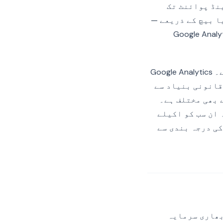
 Segment کے انجسٹن اینڈ پوائنٹ تک
قت میں یا بیچ کے ذریعے —
Google Analytics، F،
نچلی منزل تک ہر پیشرفت GDPR کے نقطہ نظر سے ایک الگ پروسیسنگ سرگرمی ہے۔ Google Analytics
قعے کو بھیجنے کی قانونی بنیاد سے
نی بنیاد سے بھی مختلف ہے۔
 ان سب کو اکیلے
کی درجہ بندی سے
 بھاری سرمایہ