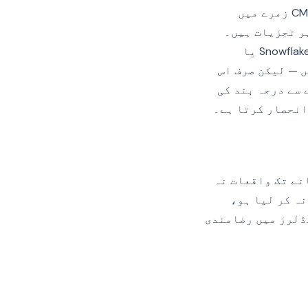
اپنے Segment ورک اسپیس میں فعال منازل کی فہرست دیکھیں اور ہر ایک کو CMP زمرے میں
A جیسی منازل عام طور پر تجزیات ہیں۔
Facebook Pixel، TikTok اور Pinterest جیسی منازل عام طور پر مارکیٹنگ ہیں۔ Snowflake یا
یں — لیکن صرف اس
 سے درجہ بند کی
انحصار کرتا ہے۔
نے تک واقعات نہ
رف کا فیصلہ حاصل نہ کر لیا ہو،
ڈلرز میں رضامندی