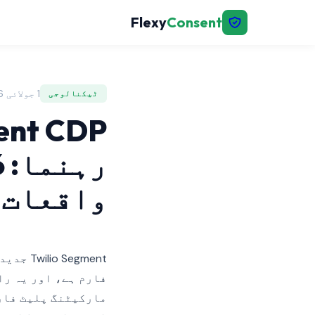
Flexy
Consent
1 جولائی 2026 | FlexyConsent
ٹیکنالوجی
واقعات 
egment
فارم ہے، اور یہ را