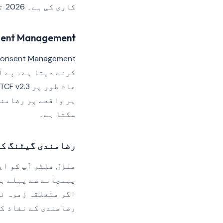
کاری کی ہے۔ 2026 تک پلیٹ فارم رضامندی کے نفاذ کے لیے تین بامعنی سطحیں پیش کرتا ہے۔
Consent Management (پہلے Stamping
کرنے دیتا ہے۔ پے ل
ہر واقعے پر رضامند
سکتا ہے۔
رضامندی گیٹنگ کے
پہنچانے سے پہلے ہر
اگر متعلقہ زمرہ نہ
رضامندی کے نفاذ کے