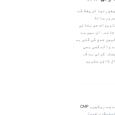
کیلیفورنیا ٹریفک کے
یک سرور سائڈ
 دستاویزات جو بتاتی
ا جائے۔ ان میں سے
ہیں جمع کی گئی ہے
یا میں کام کرنے والے کسی بھی
چر ایک تھرڈ پارٹی CMP ہے جو یہ فیصلہ کرتی ہے کہ
و فلیگز کا استعمال ڈاؤن سٹریم
قابل اعتماد پیٹرن دیگر سوشل پکسلز جیسا ہے: Pixel کو پیج لوڈ پر فائر ہونے سے روکیں، CMP
رکیٹنگ کیٹیگری قبول