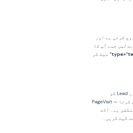
وع کرتی ہے اور
بدلیں جسے آپ کا
type="tex
سیٹ کر
کچھ ٹیمیں PageVisit کو اینالیٹکس کے تحت فائر کرنے دیتے ہوئے Purchase اور Lead کو
مارکیٹنگ کے تحت گیٹ کرنے کی کوشش کرتی ہیں۔ Reddit اس حد کا احترام نہیں کرتا — PageVisit
نکشن ہے۔ آڈٹ