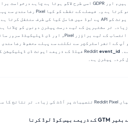
ذاتی ڈیٹا لے جاتے ہیں، اور GDPR اسی طرح لاگو ہوتا ہے چاہے در
اینڈ سروس سے۔ یہ جو کرتا ہے وہ فیصلے کے ن
ہمارے سرور نے اس ایونٹ کو API پے لوڈ میں شامل کیا کی طرف منتقل
یادہ تر مشتہرین کے لیے درست پیٹرن دونوں کو چلانا ہے:
جانے پر ریئل ٹائم انتساب کے لیے براؤزر Pixel، اور ڈی ڈ
Conversi جن کو آپ کے انفراسٹرکچر سے نکلنے سے پہلے محفوظ رضامن
Redd
event_id
فیلڈ کے ذریعے ایونٹ ڈی ڈپلیکیشن ک
ا سبب بنتی ہیں۔
س کوڈ لوڈ کرنا