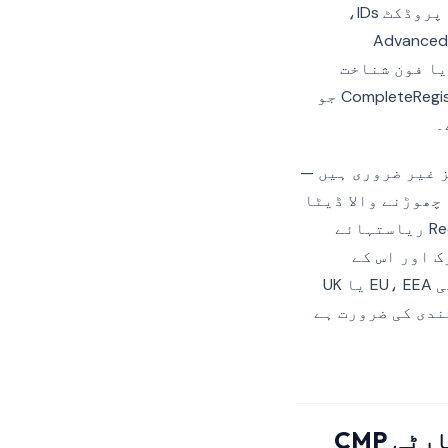
SignUp، AddToWishlist، Search، Custom — جن میں سے ہر ایک JSON پے لوڈ میں پروڈکٹ IDs،
جا سکتا ہے۔ پلیٹ فارم Advanced Matching
یا فون شناخت
کنندگان کو ہیش کرتی اور فارورڈ کرتی ہے، اور Reddit مخصوص ایونٹ CompleteRegistration جو
 غیر ضروری ہیں —
چھوڑنے والا ڈیٹا
GDPR کے تحت ذاتی ڈیٹا ہے کیونکہ یہ ایک شناخت کنندہ سے جڑا ہوا ہے۔ Reddit ریاستہائے
ئیویسی فریم ورک اور اس کے
بنیادی معاہداتی آلات کے تحت رکھتا ہے۔ تینوں شرائط Reddit Pixel کو کسی بھی EU، EEA یا UK
ندی کی ضرورت ہے