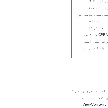
Reddit Pixel اور اس کے سرور سائڈ ہم منصب (Conversion API) مستحکم ہو گئے ہیں، اور B2B
یک بڑا حصہ اب Reddit کنورژن ڈیٹا کے خلاف
 کرتے ہیں ان میں سے زیادہ تر
ے سے ترتیب دی گئی ہیں۔ Pixel لوڈ ہوتے ہی شناخت
ے کچھ پوچھے جانے سے پہلے Reddit کو رویے کا ڈیٹا
بھیجتا ہے، اور GDPR، UK GDPR، EU ePrivacy ڈائریکٹو اور کیلیفورنیا کے CPRA کے تحت
 ہے۔ یہ گائیڈ بتاتا ہے کہ Reddit Pixel کیا کرتا ہے، اسے
، اور Conversion API ایک تکمیلی سطح کے طور پر
بلشر ڈومین پر سیٹ
والی کوکی سے صارفین کی شناخت کرتا ہے۔ بیسک PageVisit ایونٹ کے بعد، یہ
ViewContent، AddToCart، ،