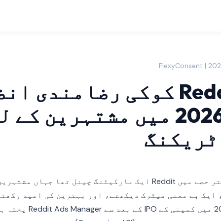
Reddit Pixel کوکی رضامندی 
گائیڈ: 2026 میں مشتہرین کے 
ٹریکنگ
اپنی تاریخ کے بیشتر حصے میں Reddit ایک مارکیٹنگ چینل تھا جہا
ایک بے معنی میٹرک دیکھتے، اور بہترین کی امید رکھتے
سے بدل گیا ہے۔ 2024 میں کمپنی کے PO