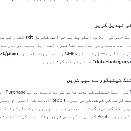
rdt
قطار کو شر
 اسے دستاویز ہیڈ سے ہٹائیں۔ اسے ایک پلیس ہولڈر سے 
t/plain"
data-category=
شامل کر کے کرتے ہیں۔
بلڈر کو فیڈ کرتا ہے، جو مبہم طور پر ایک مارکیٹنگ ف
کہ مارکیٹنگ کے تحت گیٹ کریں۔