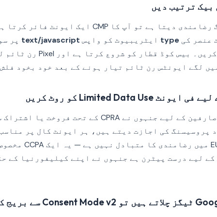
جب وزیٹر مارکیٹنگ رضامندی دیتا ہے تو آپ کا CMP ا
 عنصر کی
type
ایٹریبیوٹ کو واپس
text/javascript
پر سو
دستاویز میں شامل کریں۔ بیس کوڈ ق
یں لگے ایونٹس رن ٹائم تیار ہونے کے بعد خود بخود فلش 
کیلیفورنیا کے ان صارفین کے لیے جنہوں نے CPRA کے تحت
فلیگ پش کریں۔ یہ EU میں ر
کے لیے درست پیٹرن ہے جنہوں نے اپنے کیلیفورنیا کے ح