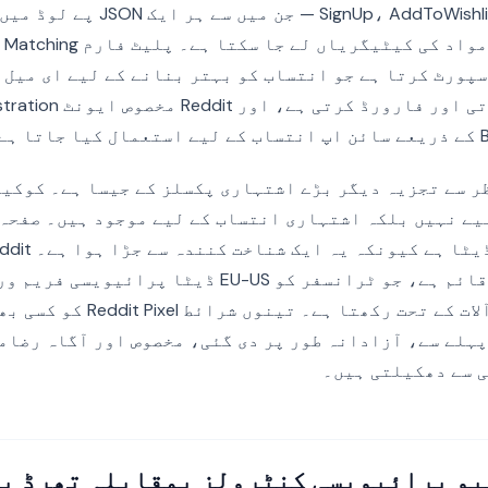
کرنسی، ویلیو اور مواد کی کیٹیگریاں لے 
پورٹ کرتا ہے جو انتساب کو بہتر بنانے کے لیے ای میل 
 سے تجزیہ دیگر بڑے اشتہاری پکسلز کے جیسا ہے۔ کوکیز
یے نہیں بلکہ اشتہاری انتساب کے لیے موجود ہیں۔ صفحہ 
متحدہ امریکہ میں قائم ہے، جو ٹرانسفر کو EU-US ڈیٹا پرا
ہلے سے، آزادانہ طور پر دی گئی، مخصوص اور آگاہ رضام
ی سے دھکیلتی ہیں۔