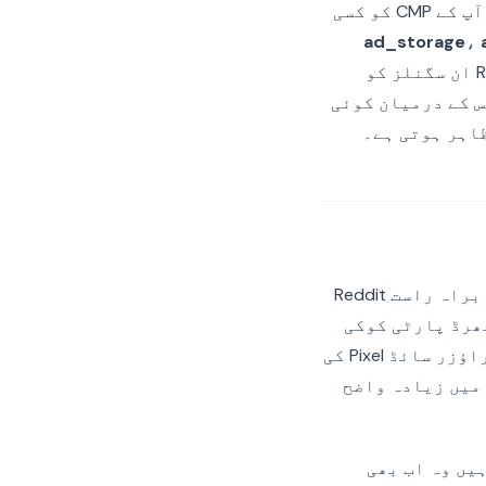
Reddit Pixel چلانے والے زیادہ تر اسٹیکس Google Ads اور GA4 بھی چلاتے ہیں۔ آپ کے CMP کو کسی
ad_storage
،
— dataLayer میں پبلش کرنا ہوگا۔ Reddit ان سگنلز کو
، اور دونوں اسٹیکس کے درمیان کوئی
اہر ہوتی ہے۔
Reddit کا Conversion API آپ کو براؤزر کو بائی پاس کرتے ہوئے اپنے سرور سے براہ راست Reddit
تھرڈ پارٹی کوکی
فرسودگی سے بچتا ہے، یہ اشتہار بلاکرز کے خلاف زیادہ لچکدار ہے، اور یہ براؤزر سائڈ Pixel کی
 میں زیادہ واضح
ے ہیں وہ اب بھی