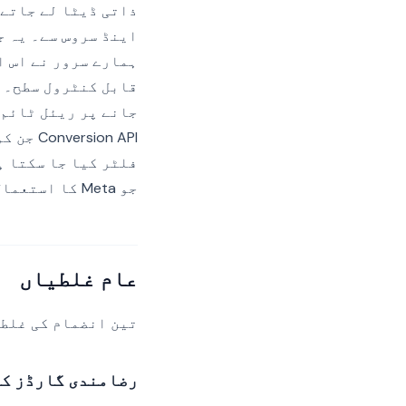
قابل کنٹرول سطح۔ ز
on API
فلٹر کیا جا سکتا ہے۔ it
جو Meta کا استعمال کردہ پیٹرن ہے۔
عام غلطیاں
تین انضمام کی غلطیاں Reddit Pixel تنصیبات پر آڈٹ کی زیادہ تر نتائج ک
رضامندی گارڈز کے بغیر GTM کے ذریعے بی