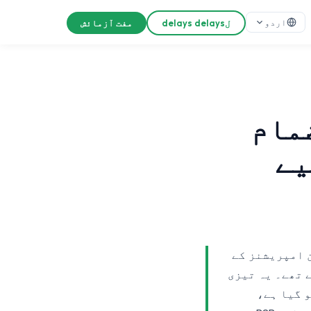
اردو
لdelays delays
مفت آزمائش
انضمام
لیے
ں مشتہرین امپریشنز کے
 تھے۔ یہ تیزی
I کے بعد سے Reddit Ads Manager پختہ ہو گیا ہے،