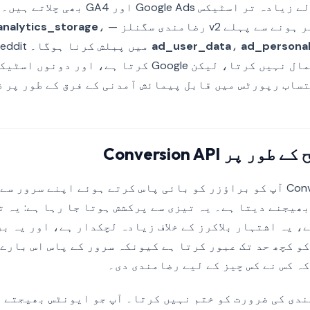
analytics_storage
،
ad_user_data
،
ad_personal
نیٹیو طور پر استعمال نہیں کرتا، لیکن Google کرتا ہے
ساب رپورٹس میں قابل پیمائش آمدنی کے فرق کے طور پر ظ
پر Conversion API
ھیجنے دیتا ہے۔ یہ تیزی سے پرکشش ہوتا جا رہا ہے: یہ 
و کچھ حد تک عبور کرتا ہے کیونکہ سرور کے پاس اس بارے
ہ کس نے کس چیز کے لیے رضامندی دی۔
Conversi رضامندی کی ضرورت کو ختم نہیں کرتا۔ آپ جو ایونٹس بھیجت