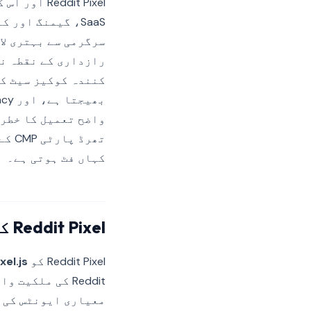
کہاں فٹ ہوتی ہے۔
Reddit Pixel کیا ٹریک کرتا ہے
Reddit Pixel کو
el.js