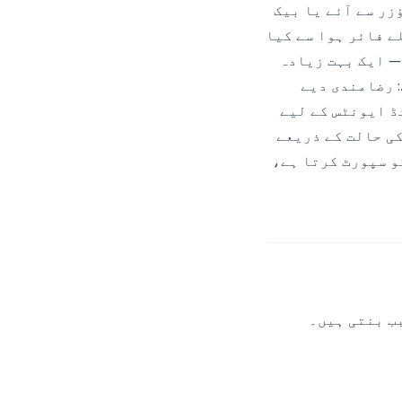
خواست براؤزر سے آئے یا بیک
قطے کو کیا Pixel رضامندی سے پہلے فائر ہوا سے کیا
 کرتا ہے — ایک بہت زیادہ
 رضامندی دیے
پلیکیٹڈ سرور سائڈ ایونٹس کے لیے
دی کی حالت کے ذریعے
و سپورٹ کرتا ہے،