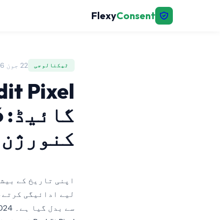
Flexy
Consent
22 جون 2026 | FlexyConsent
ٹیکنالوجی
کنورژن 
لیے ادائیگی کرتے، 