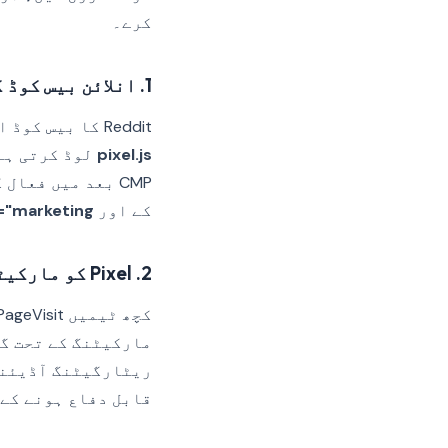
کرے۔
1. انلائن بیس کوڈ کو تبدیل کریں
Reddit کا بیس کوڈ ایک چھوٹی انلائن اسکرپٹ ہے جو ایک گلوبل
pixel.js
لوڈ کرتی ہے۔
CMP بعد میں فعال کر سکتا ہے — زیادہ تر CMPs یہ اسکرپٹ عنصر پر
کے اور
"marketing"
2. Pixel کو مارکیٹنگ کیٹیگری سے میپ کریں
ریٹارگیٹنگ آڈیئنس 
قابل دفاع ہونے کے لیے پورے Pixel کو اینالیٹکس نہیں بل