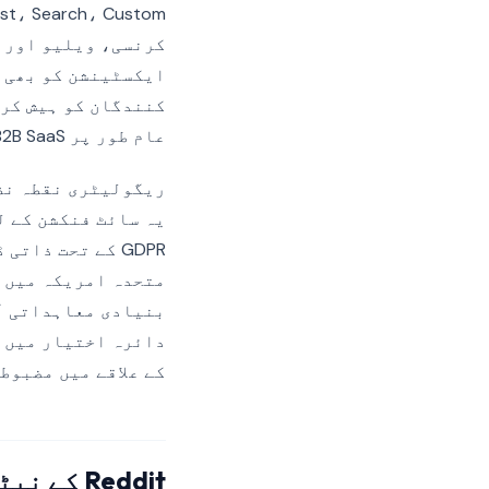
ایکسٹینشن کو بھی س
عام طور پر B2B SaaS کے ذریعے سائن اپ انتساب کے لیے استعمال کیا جاتا ہے۔
ریگولیٹری نقطہ نظر
یہ سائٹ فنکشن کے ل
دائرہ اختیار میں پ
کے علاقے میں مضبوط
Reddit کے نیٹیو پرائیویسی کنٹرولز بمقابلہ تھرڈ پارٹی CMP