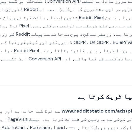
SaaS، گیمنگ اور کنزیومر ایپ مشتہرین کا ا
سرگرمی سے بہتری لا رہا ہے۔ جن Reddit Pixel تنصیبات کا ہم آڈٹ
رازداری کے نقطہ نظر سے بھی غلط طریق
کنندہ کوکیز سیٹ کرتا ہے، وزیٹر س
واضح تعمیل کا خطرہ پیدا کرتا
تھرڈ پارٹی CMP کے ساتھ کیسے ضم کیا جائے
www.redditstatic.com/ads/pix
سے لوڈ کیا جاتا ہے اور پ
Reddit کی ملکیت 
معیاری ایونٹس کی ایک سٹریم قبول کرتا ہے — Purchase، Lead