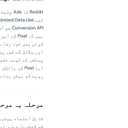
Reddit 
on API
ہیں کہ el
کوئی بھی خود رضامن
رویے کو بہتر بنانے
مرحلہ بہ مرحلہ CMP ان