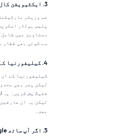
3. ایکٹیویشن کال بیک ترتیب دیں
پلیس ہولڈر اسکرپٹ
سے کوئی بھی قطار م
4. کیلیفورنیا کے لیے فی ایونٹ Limited Data Use کو روٹ کریں
لیکن یہ ان صارفین 
ہیں۔
5. اگر آپ ساتھ Google ٹیگز چلاتے ہیں تو Consent Mode v2 سے بریج کریں