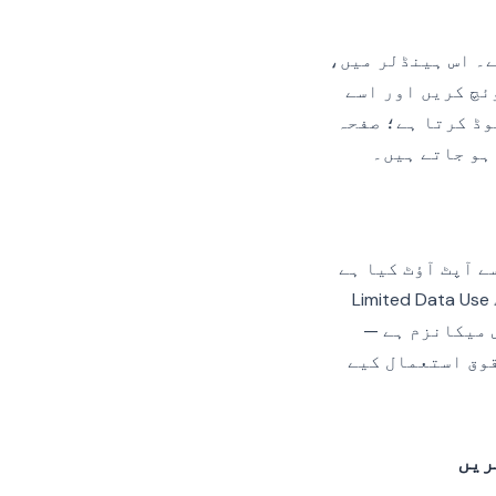
یک ایونٹ فائر کرتا ہے۔ اس ہینڈلر میں،
ئچ کریں اور اسے
طار کو شروع کرتا ہے اور Pixel رن ٹائم لوڈ کرتا ہے؛ صفحہ
ہو جاتے ہیں۔
 فروخت یا اشتراک سے آپٹ آؤٹ کیا ہے
لیکن پھر بھی محدود پروسیسنگ کی اجازت دیتے ہیں، ہر ایونٹ کال پر مناسب Limited Data Use
ضامندی کا متبادل نہیں ہے — یہ ایک CCPA مخصوص میکانزم ہے —
قوق استعمال کیے