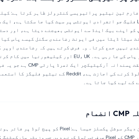
کا Ads پلیٹ فارم تین نیٹیو پرائیویسی کنٹرولز ظاہر کرتا ہے: 
لیے Limited Data Use فلیگ جو انفرادی ایونٹس پر سیٹ کیا جا سکتا ہے، ا
Conversi جو آپ کو اپنے بیک اینڈ سے ایونٹس بھیجنے دیتا ہے، اور
Pix کے ایونٹ میٹا ڈیٹا میں فی ایونٹ رضامندی سگنل کیسے پاس کی
دی نہیں جمع کرتا۔ وہ فرض کرتے ہیں کہ رضامندی اوپر ک
اور سگنل کے طور پر پاس کی جا رہی ہے۔ EU، UK اور کیلیفورن
پبلشر کے لیے، حقیقت پسندانہ آرکیٹیک
آیا Pixel کو بالکل لوڈ کرنے کی اجازت ہے، Reddit کے نیٹی
 کے لیے کیا جاتا ہے۔
ضمام
کو کنٹرول دیں، اور CMP کو Pixel صرف تب لوڈ کرنے دیں جب وزیٹر ما