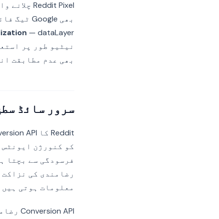
بھی Google ٹیگ فائر ہونے سے پہلے v2 رضامندی سگنلز —
ization
بھی عدم مطابقت انت
سرور سائڈ سطح کے طور 
کو کنورژن ایونٹس ب
رضامندی کی نزاکت ک
معلومات ہوتی ہیں ک
on API