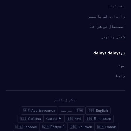
مفت ٹولز
رازداری کی پالیسی
استعمال کی شرائط
کوکی پالیسی
کمdelays delays
ہوم
رابطہ
دیگر زبانیں
🇬🇧 English
🇸🇦 العربية
🇦🇿 Azərbaycanca
🇨🇿 Čeština
🏴 Català
🇧🇩 বাংলা
🇧🇬 Български
🇪🇸 Español
🇬🇷 Ελληνικά
🇩🇪 Deutsch
🇩🇰 Dansk