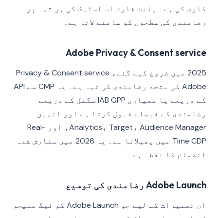
کاری کی ہے۔ پلیٹ فارم اب اسٹیک کی ہر تہہ پر
رضامندی کی سطحوں کو سامنے لاتا ہے۔
Adobe Privacy & Consent service
2025 میں شروع کیے گئے، Privacy & Consent service
Adobe کی متحد رضامندی کی تہہ ہے۔ یہ CMP سے API
کے ذریعے یا معیاری IAB GPP سگنل کے ذریعے
رضامندی کے فیصلے قبول کرتا ہے اور انہیں
Analytics، Target، Audience Manager، اور Real-
Time CDP میں پھیلاتا ہے۔ یہ 2026 میں سفارش شدہ
انضمام کا نقطہ ہے۔
Adobe Launch رضامندی کی توسیع
ان تعمیرات کے لیے جو Adobe Launch کو ٹیگ منیجر