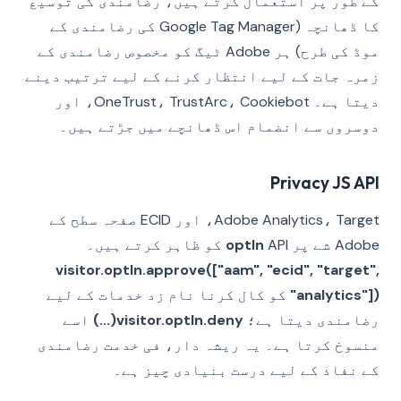
کے طور پر استعمال کرتے ہیں، رضامندی کی توسیع
کا ڈھانچہ (Google Tag Manager کی رضامندی کے
موڈ کی طرح) ہر Adobe ٹیگ کو مخصوص رضامندی کے
زمرہ جات کے لیے انتظار کرنے کے لیے ترتیب دینے
دیتا ہے۔ OneTrust، TrustArc، Cookiebot، اور
دوسروں سے انضمام اس ڈھانچے میں جڑتے ہیں۔
Privacy JS API
Adobe Analytics، Target، اور ECID صفحہ سطح کے
Adobe شے پر
API کو ظاہر کرتے ہیں۔
optIn
visitor.optIn.approve(["aam", "ecid", "target",
"analytics"])
کو کال کرنا نام زد خدمات کے لیے
رضامندی دیتا ہے؛
visitor.optIn.deny(...)
اسے
منسوخ کرتا ہے۔ یہ ریشہ دار، فی خدمت رضامندی
کے نفاذ کے لیے درست بنیادی چیز ہے۔