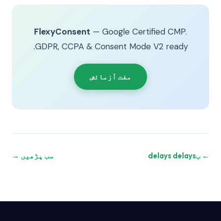
FlexyConsent
— Google Certified CMP.
GDPR, CCPA & Consent Mode V2 ready.
مفت آزمائش
← بdelays delays
سب پڑھیں →