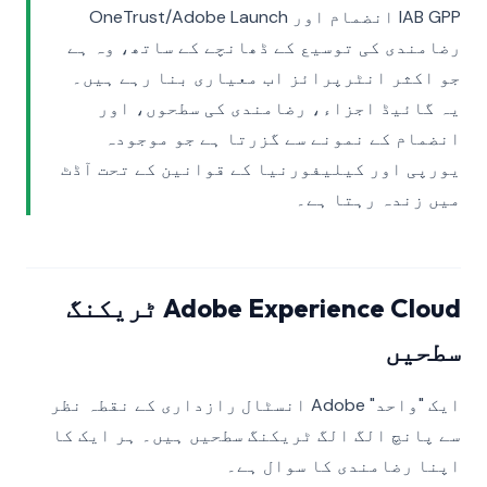
IAB GPP انضمام اور OneTrust/Adobe Launch
رضامندی کی توسیع کے ڈھانچے کے ساتھ، وہ ہے
جو اکثر انٹرپرائز اب معیاری بنا رہے ہیں۔
یہ گائیڈ اجزاء، رضامندی کی سطحوں، اور
انضمام کے نمونے سے گزرتا ہے جو موجودہ
یورپی اور کیلیفورنیا کے قوانین کے تحت آڈٹ
میں زندہ رہتا ہے۔
Adobe Experience Cloud ٹریکنگ
سطحیں
ایک "واحد" Adobe انسٹال رازداری کے نقطہ نظر
سے پانچ الگ الگ ٹریکنگ سطحیں ہیں۔ ہر ایک کا
اپنا رضامندی کا سوال ہے۔