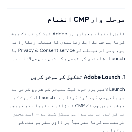
مرحلہ وار CMP انضمام
قابل اعتماد معماری ہر Adobe ٹیگ کو تب تک موخر
کرنا ہے جب تک ایک رضامندی کا فیصلہ ریکارڈ نہ
ہو، پھر اس فیصلے کو Privacy & Consent service یا
Launch رضامندی کی توسیع کے ذریعے پھیلانا ہے۔
1. Adobe Launch تشکیل کو موخر کریں
Launch لائبریری خود ٹیگ منیجر کو شروع کرتی ہے
جو باقی سب کچھ لوڈ کرتا ہے۔ Launch اسکرپٹ کو
موخر کریں جب تک CMP نے زائر کے فیصلے کو کیپچر
نہ کر لے۔ یہ سب سے اہم سنگل گیٹ ہے — اسے صحیح
طریقے سے کرنا تقریباً ہر ڈاؤن سٹریم نقص کو
روکتا ہے۔