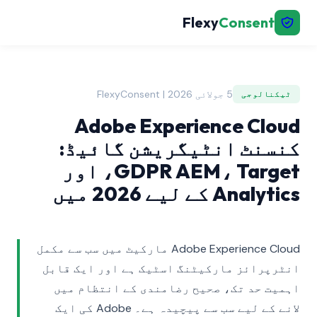
Flexy
Consent
5 جولائی 2026 | FlexyConsent
ٹیکنالوجی
Adobe Experience Cloud
کنسنٹ انٹیگریشن گائیڈ:
GDPR AEM، Target، اور
Analytics کے لیے 2026 میں
Adobe Experience Cloud مارکیٹ میں سب سے مکمل
انٹرپرائز مارکیٹنگ اسٹیک ہے اور ایک قابل
اہمیت حد تک، صحیح رضامندی کے انتظام میں
لانے کے لیے سب سے پیچیدہ ہے۔ Adobe کی ایک