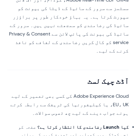
سسٹمز سے سرور کے سائیڈ کے ڈیٹا کی بیونت کو
سپورٹ کرتا ہے۔ یہ بہاؤ خودکار طور پر براؤزر
سائیڈ کی رضامندی کو سمجھتے نہیں ہیں۔ سرور کے
سائیڈ کی بیونت کی پائپ لائن سے Privacy & Consent
service کو کال کریں رضامندی کے لفافے کو نافذ
کرنے کے لیے۔
آڈٹ چیک لسٹ
Adobe Experience Cloud کی کسی بھی تعمیر کے لیے
EU، UK، یا کیلیفورنیا کی ٹریفک سے رابطہ کرتے
ہوئے جواب دینے کے لیے چھ ٹھوس سوالات۔
کیا Launch رضامندی کا انتظار کرتا ہے؟
صفحہ کو
نجی کھڑکی میں کھولیں اور تصدیق کریں کہ بیانر