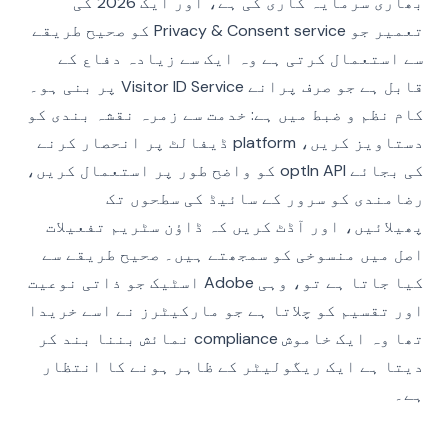
بھاری سرمایہ کاری کی ہے، اور ایک 2026 کی
تعمیر جو Privacy & Consent service کو صحیح طریقے
سے استعمال کرتی ہے وہ ایک سے زیادہ دفاع کے
قابل ہے جو صرف پرانے Visitor ID Service پر بنی ہو۔
کام نظم و ضبط میں ہے: خدمت سے زمرہ نقشہ بندی کو
دستاویز کریں، platform ڈیفالٹ پر انحصار کرنے
کی بجائے optIn API کو واضح طور پر استعمال کریں،
رضامندی کو سرور کے سائیڈ کی سطحوں تک
پھیلائیں، اور آڈٹ کریں کہ ڈاؤن سٹریم تفعیلات
اصل میں منسوخی کو سمجھتے ہیں۔ صحیح طریقے سے
کیا جاتا ہے تو، وہی Adobe اسٹیک جو ذاتی نوعیت
اور تقسیم کو چلاتا ہے جو مارکیٹرز نے اسے خریدا
تھا وہ ایک خاموش compliance نمائش بننا بند کر
دیتا ہے ایک ریگولیٹر کے ظاہر ہونے کا انتظار
ہے۔