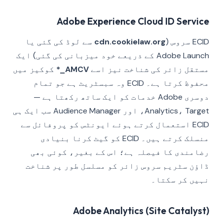
Adobe Experience Cloud ID Service
ECID سروس (
cdn.cookielaw.org
سے لوڈ کی گئی یا
Adobe Launch کے ذریعے خود میزبانی کی گئی) ایک
مستقل زائر کی شناخت نیز اسے
AMCV_*
کوکیز میں
محفوظ کرتا ہے۔ ECID وہ سبسٹریٹ ہے جو تمام
دوسری Adobe خدمات کو ایک ساتھ رکھتا ہے —
Analytics، Target، اور Audience Manager سب ایک ہی
ECID استعمال کرتے ہوئے ایونٹس کو پروفائل سے
منسلک کرتے ہیں۔ ECID کو گیٹ کرنا بنیادی
رضامندی کا فیصلہ ہے؛ اس کے بغیر، کوئی بھی
ڈاؤن سٹریم سروس زائر کو مسلسل طور پر شناخت
نہیں کر سکتا۔
Adobe Analytics (Site Catalyst)