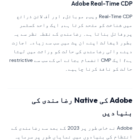
Adobe Real-Time CDP
Real-Time CDP ویب، موبائل، اور آف لائن ذرائع
میں شناخت کو متحد کرتا ہے، ایک واحد کسٹمر
پروفائل بناتا ہے۔ رضامندی کے نقطہ نظر سے یہ
بطور ڈیفالٹ اپنے ان پٹ میں سب سے زیادہ اجازت
دینے والی رضامندی کی حالت کو وراثت میں لیتا
ہے؛ ایک CMP انضمام بجائے اس کے سب سے restrictive
حالت کو نافذ کرنا چاہیے۔
Adobe کی Native رضامندی کی
بنیادیں
Adobe نے خاص طور پر 2023 کے بعد سے رضامندی کے
انتظام کی بنیادوں میں نمایاں طور پر سرمایہ