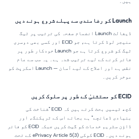
ہیں۔
Launch کو رضامندی سے پہلے شروع ہونے دیں
ڈیفالٹ Launch انضمام صفحہ کی ترتیب پر ٹیگ
منیجر لوڈ کرتا ہے، جو ECID اور کسی بھی دوسری
ٹیگ کو شروع کرتا ہے جو Launch خودکار طور پر
فائر کرنے کے لیے ترتیب شدہ ہے۔ یہ سب سے عام
نقص ہے اور اصلاح کے لیے آسان — Launch اسکرپٹ کو
موخر کریں۔
ECID کو مستثنیٰ کے طور پر سلوک کریں
کچھ ٹیمیں بحث کرتے ہیں کہ ECID "شناخت کی
بنیادی ڈھانچے" ہے بجائے اس کے ٹریکنگ، اور
ڈاؤن سٹریم خدمات کو گیٹ کریں جبکہ ECID کو فائر
ہونے دیں۔ ECID کوکی ePrivacy Article 5(3) کے تحت