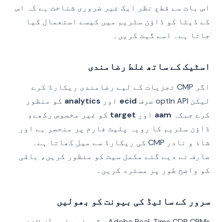
اس بات سے قطع نظر ایک غیر ضروری شناخت ہے کہ اس
کے ڈیٹا کو ڈاؤن سٹریم میں کیسے استعمال کیا
جاتا ہے۔ اسے گیٹ کریں۔
اسٹیک کے ساتھ غلط رضامندی
اگر CMP تجزیات کے لیے رضامندی ریکارڈ کرے
لیکن optIn API صرف
ecid
اور
analytics
کو منظور
کرے جبکہ
aam
اور
target
کو غیر مخصوص رکھے،
ڈاؤن سٹریم کا رویہ پلیٹ فارم پر منحصر ہے اور
شاذ و نادر CMP کی ریکارڈ سے میل کھاتا ہے۔
صارف نے دیے گئے مکمل سیٹ کو منظور کریں، باقی
کو واضح طور پر مسترد کریں۔
سرور کے سائیڈ کی بیونت کو بھولیں
Adobe Real-Time CDP CRMs، گودام، اور آف لائن