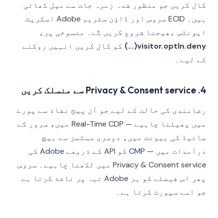
کال کریں جو منظور شدہ زمرہ جات سے میل کھاتی
ہیں۔ ECID سروس اور ڈاؤن سٹریم Adobe اسکرپٹ
ایونٹس بھیجنا شروع کریں گے۔ منسوخی پر،
visitor.optIn.deny(...)
کو کال کریں انہیں روکنے
کے لیے۔
4. Privacy & Consent service سے منسلک کریں
رضامندی کی حالت کے لیے جو آن پیج نفاذ سے پورے
میں پھیلنا چاہیے — Real-Time CDP میں، سرور کے
سائیڈ کی بیونت میں، دوسری سسٹمز سے بیچ
درآمدات میں — CMP کو API کے ذریعے Adobe کی
Privacy & Consent service میں لکھنا چاہیے۔ سروس
پھر اس فیصلے کو ہر Adobe تہہ پر نافذ کرتا ہے
جو اسے سپورٹ کرتا ہے۔