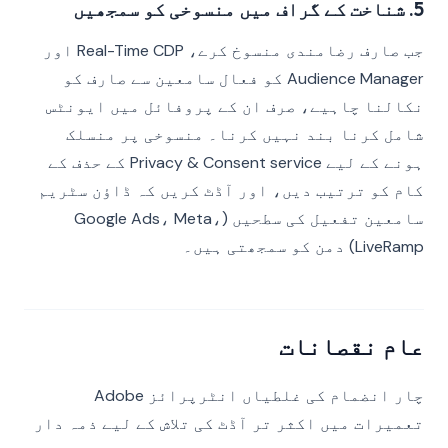
5. شناخت کے گراف میں منسوخی کو سمجھیں
جب صارف رضامندی منسوخ کرے، Real-Time CDP اور
Audience Manager کو فعال سامعین سے صارف کو
نکالنا چاہیے، صرف ان کے پروفائل میں ایونٹس
شامل کرنا بند نہیں کرنا۔ منسوخی پر منسلک
ہونے کے لیے Privacy & Consent service کے حذف کے
کام کو ترتیب دیں، اور آڈٹ کریں کہ ڈاؤن سٹریم
سامعین تفعیل کی سطحیں (Google Ads، Meta،
LiveRamp) دمن کو سمجھتی ہیں۔
عام نقصانات
چار انضمام کی غلطیاں انٹرپرائز Adobe
تعمیرات میں اکثر تر آڈٹ کی تلاش کے لیے ذمہ دار