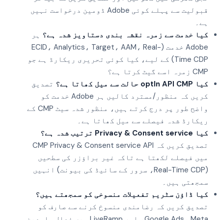
قبولیت سے پہلے کوئی Adobe ڈومین درخواست نہیں
ہے۔
کیا خدمت سے زمرہ نقشہ بندی دستاویز شدہ ہے؟
ہر
Adobe خدمت (ECID، Analytics، Target، AAM، Real-
Time CDP) کے لیے، کیا کوئی تحریری ریکارڈ ہے جو
CMP زمرہ اسے گیٹ کرتا ہے؟
کیا optIn API CMP حالت سے میل کھاتا ہے؟
تصدیق
کریں کہ منظور/مسترد کالیں ہر Adobe خدمت کو
واضح طور پر درج کرتے ہیں، منظور شدہ سیٹ CMP کے
ریکارڈ شدہ فیصلے سے میل کھاتا ہے۔
کیا Privacy & Consent service ترتیب شدہ ہے؟
تصدیق کریں کہ CMP Privacy & Consent service API
میں فیصلے لکھتا ہے تاکہ غیر براؤزر کی سطحیں
(Real-Time CDP، سرور کے سائیڈ کی بیونت) انہیں
سمجھتی ہیں۔
کیا ڈاؤن سٹریم تفعیلات منسوخی کو سمجھتے ہیں؟
تصدیق کریں کہ رضامندی منسوخ کرنے سے صارف کو
Google Ads، Meta، اور LiveRamp میں فعال سامعین