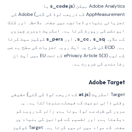
Adobe Analytics بیکن (
s_code.js
یا
AppMeasurement کے ذریعے لوڈ کی گئی) Adobe کی
تجزیاتی بنیادی ڈھانچے میں صفحہ ملاحظہ اور کلک
ایونٹس کی رپورٹ کرتا ہے۔ اسکرپٹ دوسری چیزوں
کے علاوہ
s_sq
،
s_cc
، اور
s_pers
کوکیز سیٹ کرتا
ہے۔ ECID کی طرح یہ ایک رویہ تجزیات کی سطح ہے جس
کے لیے ePrivacy Article 5(3) کے تحت EU میں آپٹ ان
رضامندی کی ضرورت ہے۔
Adobe Target
Target اسکرپٹ (
at.js
کے ذریعے لوڈ کی گئی) حقیقی
وقتی ذاتی نوعیت کے فیصلے سنبھالتا ہے۔ یہ
سرور کی طرف سے لوڈ ہوتا ہے، زائر کے رویے کو
دیکھتا ہے، اور تقسیم کے قوانین کی بنیاد پر
صفحہ کے مواد میں ترمیم کرتا ہے۔ Target کوکیز