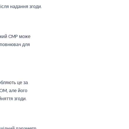
ісля надання згоди.
 який CMP може
аповнювач для
обляють це за
OM, але його
няття згоди.
вхідний параметр