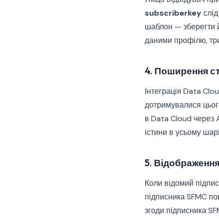
subscriberkey
слід
шаблон — зберегти йо
даними профілю, три
4. Поширення ст
Інтеграція Data Clo
дотримувалися цьог
в Data Cloud через
істини в усьому шарі
5. Відображення
Коли відомий підпис
підписника SFMC по
згоди підписника SF