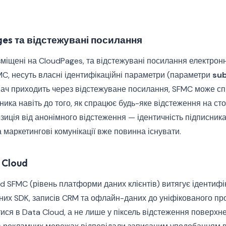
es та відстежувані посилання
озміщені на CloudPages, та відстежувані посилання електрон
C, несуть власні ідентифікаційні параметри (параметри
sub
увач приходить через відстежуване посилання, SFMC може спі
ника навіть до того, як спрацює будь-яке відстеження на сто
зиція від анонімного відстеження — ідентичність підписник
а маркетингові комунікації вже повинна існувати.
 Cloud
ud SFMC (рівень платформи даних клієнтів) витягує ідентифі
них SDK, записів CRM та офлайн-даних до уніфікованого пр
я в Data Cloud, а не лише у піксель відстеження поверхне