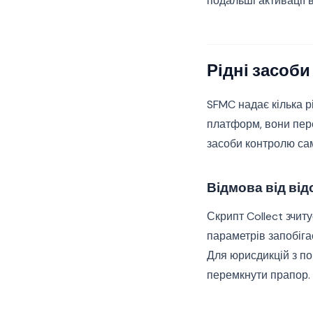
подальші активації
Рідні засоб
SFMC надає кілька р
платформ, вони пере
засоби контролю сам
Відмова від від
Скрипт Collect зчит
параметрів запобіга
Для юрисдикцій з по
перемкнути прапор.