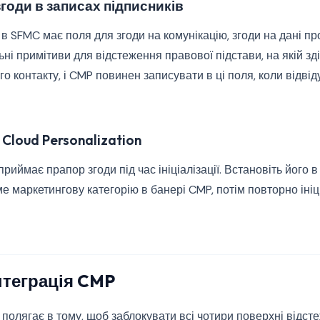
годи в записах підписників
в SFMC має поля для згоди на комунікацію, згоди на дані п
ьні примітиви для відстеження правової підстави, на якій з
го контакту, і CMP повинен записувати в ці поля, коли відві
Cloud Personalization
приймає прапор згоди під час ініціалізації. Встановіть його в 
е маркетингову категорію в банері CMP, потім повторно ініц
нтеграція CMP
 полягає в тому, щоб заблокувати всі чотири поверхні відст