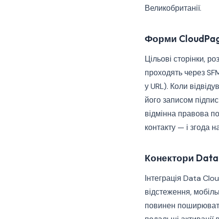
Великобританії.
Форми CloudPag
Цільові сторінки, р
проходять через SFM
у URL). Коли відвід
його записом підпис
відмінна правова по
контакту — і згода н
Конектори Data
Інтеграція Data Clo
відстеження, мобіль
повинен поширюватис