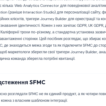
кілька: Web Analytics Connector для поведінкової аналітик
ation (раніше Interaction Studio) для персоналізації сайту,
йних клієнтів, тригери Journey Builder для оркестрації та к
знавання ідентичності. Кожен з них зачіпає GDPR, UK GDPR,
 Каліфорнії трохи по-різному, а стандартна установка зазви
авантаженні сторінки. Цей посібник розглядає, що збирає к
C, де знаходиться межа згоди та як підключити SFMC до ст
 щоб маркетологи зберегли свої тригери Journey Builder, ана
дична команда зберегла потрібні квитанції.
дстеження SFMC
исно розглядати SFMC не як єдиний продукт, а як чотири пов
кожна з власним шаблоном інтеграції.