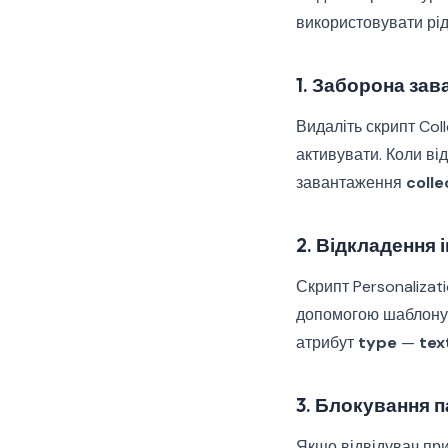
використовувати рі
1. Заборона зав
Видаліть скрипт Col
активувати. Коли ві
завантаження
colle
2. Відкладення і
Скрипт Personalizat
допомогою шаблону 
атрибут
type
—
tex
3. Блокування 
Якщо відвідувач при