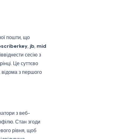
ної пошти, що
scriberkey
,
jb
,
mid
ввіднести сесію з
рінці. Це суттєво
а відома з першого
катори з веб-
офілю. Стан згоди
вого рівня, щоб