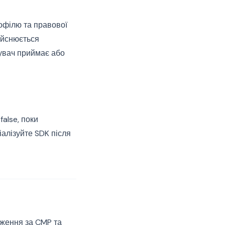
рофілю та правової
дійснюється
дувач приймає або
false, поки
іалізуйте SDK після
еження за CMP та