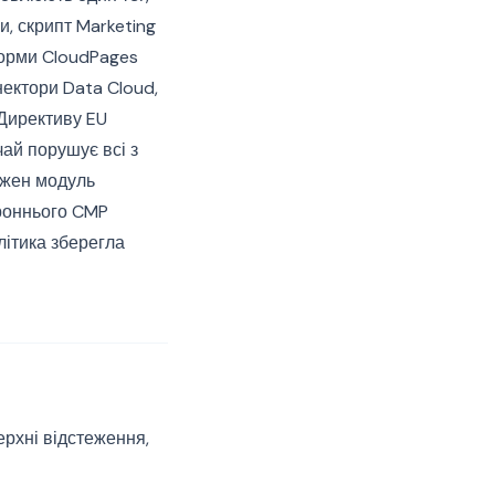
и, скрипт Marketing
 форми CloudPages
онектори Data Cloud,
 Директиву EU
чай порушує всі з
ожен модуль
ороннього CMP
літика зберегла
ерхні відстеження,