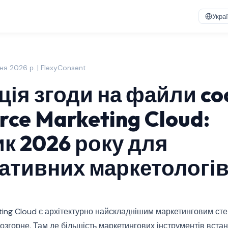
Укра
ня 2026 р. | FlexyConsent
ція згоди на файли co
rce Marketing Cloud:
ик 2026 року для
ативних маркетологі
ting Cloud є архітектурно найскладнішим маркетинговим сте
озгорне. Там де більшість маркетингових інструментів вста