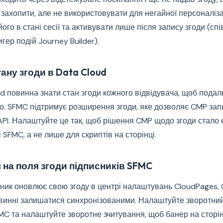
 захопити, але не використовувати для негайної персоналіз
го в стані сесії та активувати лише після запису згоди (сп
гер подій Journey Builder).
ану згоди в Data Cloud
ud повинна знати стан згоди кожного відвідувача, щоб подал
о. SFMC підтримує розширення згоди, яке дозволяє CMP зап
 API. Налаштуйте це так, щоб рішення CMP щодо згоди стал
 SFMC, а не лише для скриптів на сторінці.
 на поля згоди підписників SFMC
ник оновлює свою згоду в центрі налаштувань CloudPages, 
винні залишатися синхронізованими. Налаштуйте зворотний
MC та налаштуйте зворотне зчитування, щоб банер на сторі