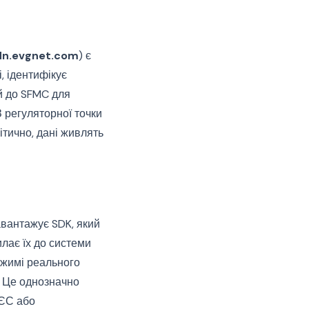
dn.evgnet.com
) є
і, ідентифікує
ій до SFMC для
 регуляторної точки
ітично, дані живлять
завантажує SDK, який
илає їх до системи
ежимі реального
ї. Це однозначно
 ЄС або