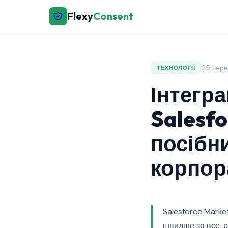
Flexy
Consent
25 черв
ТЕХНОЛОГІЇ
Інтегра
Salesfo
посібн
корпор
Salesforce Marke
швидше за все, р