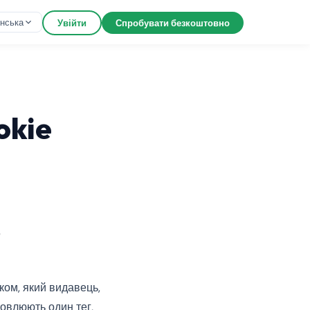
їнська
Увійти
Спробувати безкоштовно
okie
в
ком, який видавець,
новлюють один тег,