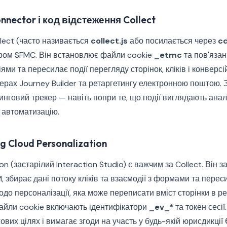
nnector і код відстеження Collect
lect (часто називається
collect.js
або посилається через
c
ром SFMC. Він встановлює файли cookie
_etmc
та пов'язан
іями та пересилає події перегляду сторінок, кліків і конверс
ерах Journey Builder та ретаргетингу електронною поштою. З
инговий трекер — навіть попри те, що події виглядають анал
 автоматизацію.
g Cloud Personalization
on (застарілий Interaction Studio) є важчим за Collect. Він 
, збирає дані потоку кліків та взаємодії з формами та перес
до персоналізації, яка може переписати вміст сторінки в р
файли cookie включають ідентифікатори
_ev_*
та токен сесі
ових цілях і вимагає згоди на участь у будь-якій юрисдикції