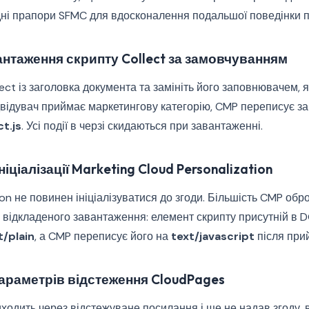
дні прапори SFMC для вдосконалення подальшої поведінки п
антаження скрипту Collect за замовчуванням
lect із заголовка документа та замініть його заповнювачем,
двідувач приймає маркетингову категорію, CMP переписує з
ct.js
. Усі події в черзі скидаються при завантаженні.
ніціалізації Marketing Cloud Personalization
ion не повинен ініціалізуватися до згоди. Більшість CMP обр
відкладеного завантаження: елемент скрипту присутній в D
t/plain
, а CMP переписує його на
text/javascript
після прий
параметрів відстеження CloudPages
ходить через відстежуване посилання і ще не надав згоду, 