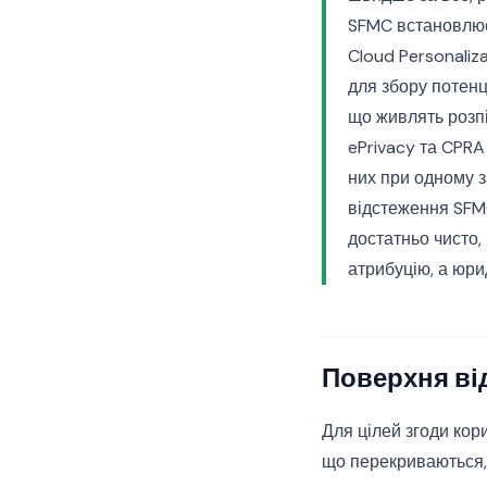
SFMC встановлює 
Cloud Personaliz
для збору потенці
що живлять розпі
ePrivacy та CPRA
них при одному з
відстеження SFM
достатньо чисто,
атрибуцію, а юри
Поверхня ві
Для цілей згоди кор
що перекриваються, 