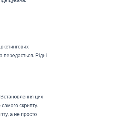
ідвідувача.
аркетингових
 передається. Рідні
 Встановлення цих
 самого скрипту.
ту, а не просто