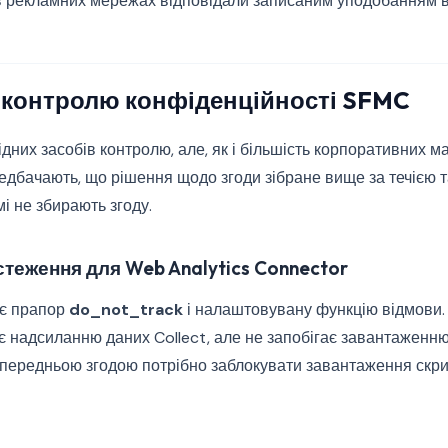
 в рекламних мережах відповідали записаним уподобанням в
и контролю конфіденційності SFMC
ідних засобів контролю, але, як і більшість корпоративних м
дбачають, що рішення щодо згоди зібране вище за течією та
і не збирають згоду.
стеження для Web Analytics Connector
ує прапор
do_not_track
і налаштовувану функцію відмови.
є надсиланню даних Collect, але не запобігає завантаженню
передньою згодою потрібно заблокувати завантаження скрип