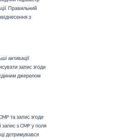
ації. Правильний
іввіднесення з
ьші активації
исувати запис згоди
о єдиним джерелом
CMP та запис згоди
 запис з CMP у поля
нці дотримувався