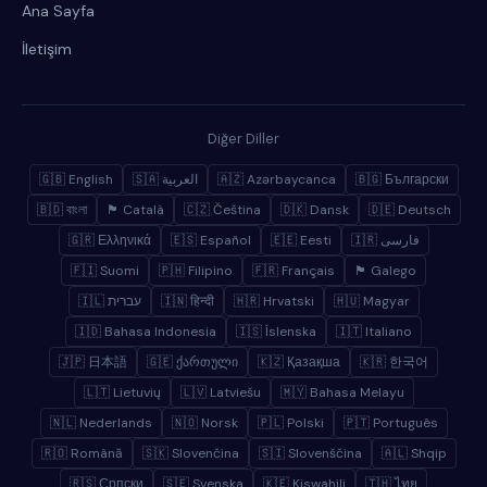
Ana Sayfa
İletişim
Diğer Diller
🇬🇧 English
🇸🇦 العربية
🇦🇿 Azərbaycanca
🇧🇬 Български
🇧🇩 বাংলা
🏴 Català
🇨🇿 Čeština
🇩🇰 Dansk
🇩🇪 Deutsch
🇬🇷 Ελληνικά
🇪🇸 Español
🇪🇪 Eesti
🇮🇷 فارسی
🇫🇮 Suomi
🇵🇭 Filipino
🇫🇷 Français
🏴 Galego
🇮🇱 עברית
🇮🇳 हिन्दी
🇭🇷 Hrvatski
🇭🇺 Magyar
🇮🇩 Bahasa Indonesia
🇮🇸 Íslenska
🇮🇹 Italiano
🇯🇵 日本語
🇬🇪 ქართული
🇰🇿 Қазақша
🇰🇷 한국어
🇱🇹 Lietuvių
🇱🇻 Latviešu
🇲🇾 Bahasa Melayu
🇳🇱 Nederlands
🇳🇴 Norsk
🇵🇱 Polski
🇵🇹 Português
🇷🇴 Română
🇸🇰 Slovenčina
🇸🇮 Slovenščina
🇦🇱 Shqip
🇷🇸 Српски
🇸🇪 Svenska
🇰🇪 Kiswahili
🇹🇭 ไทย