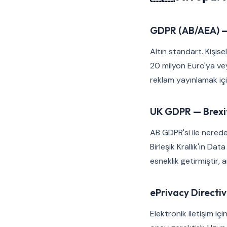
GDPR (AB/AEA) —
Altın standart. Kişise
20 milyon Euro'ya ve
reklam yayınlamak içi
UK GDPR — Brexit 
AB GDPR'si ile nered
Birleşik Krallık'ın D
esneklik getirmiştir,
ePrivacy Directi
Elektronik iletişim i