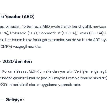
ki Yasalar (ABD)
asası olmadan, 15'ten fazla ABD eyaleti artık kendi gizlilik mevzua
VCDPA), Colorado (CPA), Connecticut (CTDPA), Texas (TDPSA),
r. Her birinin biraz farklı gereksinimleri vardır ve bu da ABD uy
CMP'yi vazgeçilmez kılar.
— 2020'den Beri
i Koruma Yasası, GDPR'yi yakından yansıtır. Veri işleme için açık
 kadar çıkabilir (ihlal başına 50 milyon Brezilya reali ile sınırlıdı
23'ten beri aktif olarak uygulama yapmaktadır.
— Gelişiyor