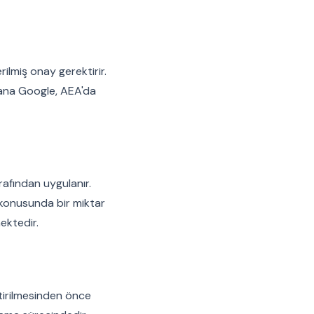
rilmiş onay gerektirir.
yana Google, AEA'da
afından uygulanır.
t konusunda bir miktar
ektedir.
ştirilmesinden önce