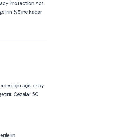
ivacy Protection Act
gelirin %5'ine kadar
lenmesi için açık onay
getirir. Cezalar 50
erilerin