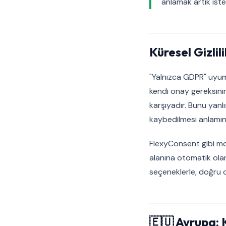
anlamak artık iste
Küresel Gizli
"Yalnızca GDPR" uyuml
kendi onay gereksinim
karşıyadır. Bunu yanl
kaybedilmesi anlamına
FlexyConsent gibi mo
alanına otomatik ola
seçeneklerle, doğru d
🇪🇺 Avrupa: 