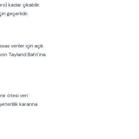
o) kadar çıkabilir.
in geçerlidir.
sas veriler için açık
lyon Tayland Baht'ına
nır ötesi veri
yeterlilik kararına