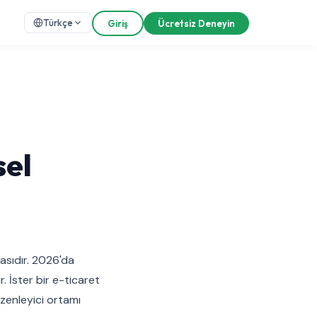
Türkçe
Giriş
Ücretsiz Deneyin
sel
asıdır. 2026'da
. İster bir e-ticaret
üzenleyici ortamı