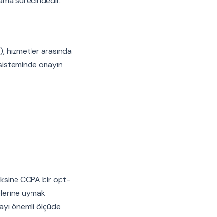
sama sürecindedir.
), hizmetler arasında
kosisteminde onayın
n aksine CCPA bir opt-
eplerine uymak
ayı önemli ölçüde