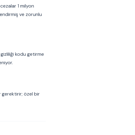
 cezalar 1 milyon
lendirmiş ve zorunlu
izliliği kodu getirme
eniyor.
gerektirir; özel bir