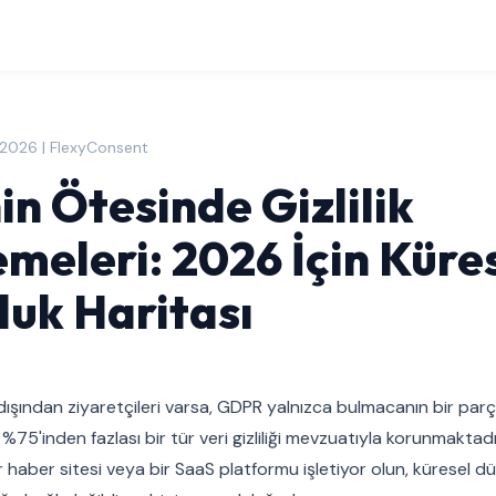
2026 | FlexyConsent
n Ötesinde Gizlilik
meleri: 2026 İçin Küre
uk Haritası
dışından ziyaretçileri varsa, GDPR yalnızca bulmacanın bir parç
5'inden fazlası bir tür veri gizliliği mevzuatıyla korunmaktadır
r haber sitesi veya bir SaaS platformu işletiyor olun, küresel d