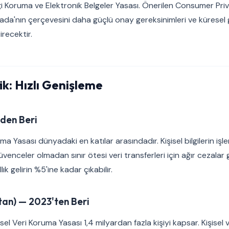
lgi Koruma ve Elektronik Belgeler Yasası. Önerilen Consumer Pr
ada'nın çerçevesini daha güçlü onay gereksinimleri ve küresel 
recektir.
ik: Hızlı Genişleme
'den Beri
oruma Yasası dünyadaki en katılar arasındadır. Kişisel bilgilerin iş
venceler olmadan sınır ötesi veri transferleri için ağır cezalar 
ık gelirin %5'ine kadar çıkabilir.
tan) — 2023'ten Beri
şisel Veri Koruma Yasası 1,4 milyardan fazla kişiyi kapsar. Kişisel v