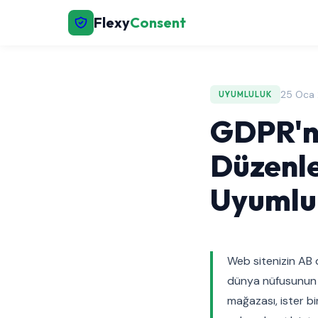
Flexy
Consent
25 Oca 
UYUMLULUK
GDPR'ni
Düzenle
Uyumlul
Web sitenizin AB 
dünya nüfusunun %7
mağazası, ister bi