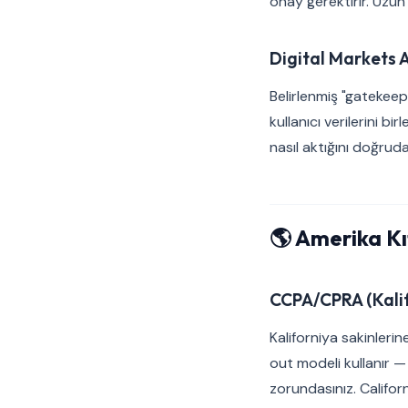
onay gerektirir. Uzun
Digital Markets 
Belirlenmiş "gatekee
kullanıcı verilerini b
nasıl aktığını doğruda
🌎 Amerika Kı
CCPA/CPRA (Kalif
Kaliforniya sakinlerin
out modeli kullanır —
zorundasınız. Califo