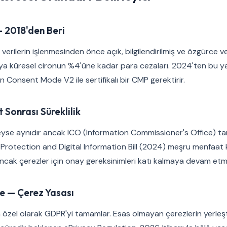
 2018'den Beri
l verilerin işlenmesinden önce açık, bilgilendirilmiş ve özgürce ve
ya küresel cironun %4'üne kadar para cezaları. 2024'ten bu 
n Consent Mode V2 ile sertifikalı bir CMP gerektirir.
Sonrası Süreklilik
eyse aynıdır ancak ICO (Information Commissioner's Office) tar
ata Protection and Digital Information Bill (2024) meşru menfaa
 ancak çerezler için onay gereksinimleri katı kalmaya devam etm
ve — Çerez Yasası
çin özel olarak GDPR'yi tamamlar. Esas olmayan çerezlerin yerle