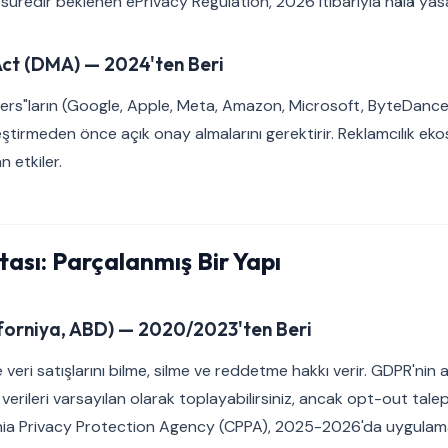
 süredir beklenen ePrivacy Regulation, 2026 itibarıyla hâlâ ya
Act (DMA) — 2024'ten Beri
pers"ların (Google, Apple, Meta, Amazon, Microsoft, ByteDance
irleştirmeden önce açık onay almalarını gerektirir. Reklamcılık e
n etkiler.
tası: Parçalanmış Bir Yapı
orniya, ABD) — 2020/2023'ten Beri
e veri satışlarını bilme, silme ve reddetme hakkı verir. GDPR'ni
 verileri varsayılan olarak toplayabilirsiniz, ancak opt-out tal
rnia Privacy Protection Agency (CPPA), 2025-2026'da uygulam