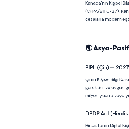
Kanada'nın Kişisel Bi
(CPPA/Bill C-27), Kan
cezalarla modernleşti
🌏 Asya-Pasif
PIPL (Çin) — 2021
Çin'in Kişisel Bilgi K
gerektirir ve uygun gü
milyon yuan'a veya yıll
DPDP Act (Hindis
Hindistan'ın Dijital Ki