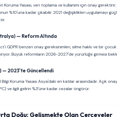
ri Koruma Yasası, veri toplama ve kullanımı için onay gerektirir;
ronun %10'una kadar çıkabilir. 2021 değişiklikleri uygulamayı güç
tir.
stralya) — Reform Altında
ct'i GDPR benzeri onay gereksinimleri, silme hakkı ve bir çocuk g
çiriyor. Büyük reformların 2026-2027'de yürürlüğe girmesi bekl
) — 2023'te Güncellendi
 Bilgi Koruma Yasası Asya'daki en katılar arasındadır. Açık onay 
) ve ilgili gelirin %3'üne kadar cezalar öngörür.
Orta Doğu: Gelişmekte Olan Çerçeveler