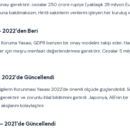
ay gerektirir; cezalar 250 crore rupiye (yaklaşık 28 milyon Eur
a bakılmaksızın, Hintli sakinlerin verilerini işleyen her kuruluş iç
 2022'den Beri
ri Koruma Yasası, GDPR benzeri bir onay modelini takip eder. Has
er için meşru menfaat değerlendirmesi gerektirir. Cezalar 5 mi
 2022'de Güncellendi
lgilerin Korunması Yasası 2022'de önemli ölçüde güçlendirildi. Sı
gerektirir ve zorunlu ihlal bildirimini getirdi. Japonya, AB'nin bir 
akışlarını kolaylaştırır.
— 2021'de Güncellendi