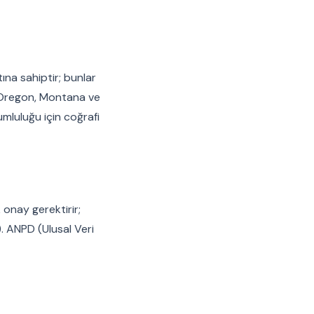
tına sahiptir; bunlar
 Oregon, Montana ve
umluluğu için coğrafi
 onay gerektirir;
r). ANPD (Ulusal Veri