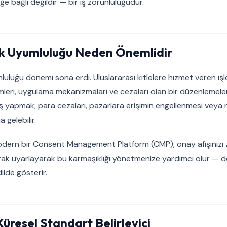
ğe bağlı değildir — bir iş zorunluluğudur.
lik Uyumluluğu Neden Önemlidir
uluğu dönemi sona erdi. Uluslararası kitlelere hizmet veren işle
leri, uygulama mekanizmaları ve cezaları olan bir düzenlemeler
ış yapmak; para cezaları, pazarlara erişimin engellenmesi veya r
 gelebilir.
dern bir Consent Management Platform (CMP), onay afişinizi z
rak uyarlayarak bu karmaşıklığı yönetmenize yardımcı olur — do
ilde gösterir.
Küresel Standart Belirleyici