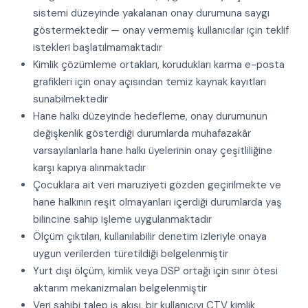
sistemi düzeyinde yakalanan onay durumuna saygı
göstermektedir — onay vermemiş kullanıcılar için teklif
istekleri başlatılmamaktadır
Kimlik çözümleme ortakları, korudukları karma e-posta
grafikleri için onay açısından temiz kaynak kayıtları
sunabilmektedir
Hane halkı düzeyinde hedefleme, onay durumunun
değişkenlik gösterdiği durumlarda muhafazakâr
varsayılanlarla hane halkı üyelerinin onay çeşitliliğine
karşı kapıya alınmaktadır
Çocuklara ait veri maruziyeti gözden geçirilmekte ve
hane halkının reşit olmayanları içerdiği durumlarda yaş
bilincine sahip işleme uygulanmaktadır
Ölçüm çıktıları, kullanılabilir denetim izleriyle onaya
uygun verilerden türetildiği belgelenmiştir
Yurt dışı ölçüm, kimlik veya DSP ortağı için sınır ötesi
aktarım mekanizmaları belgelenmiştir
Veri sahibi talep iş akışı, bir kullanıcıyı CTV kimlik