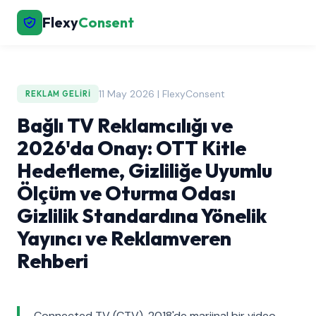
Flexy
Consent
11 May 2026 | FlexyConsent
REKLAM GELIRI
Bağlı TV Reklamcılığı ve
2026'da Onay: OTT Kitle
Hedefleme, Gizliliğe Uyumlu
Ölçüm ve Oturma Odası
Gizlilik Standardına Yönelik
Yayıncı ve Reklamveren
Rehberi
Connected TV (CTV), 2018'de marjinal bir video