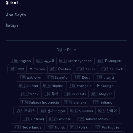
Şirket
Ana Sayfa
İletişim
Diğer Diller
🇬🇧 English
🇸🇦 العربية
🇦🇿 Azərbaycanca
🇧🇬 Български
🇧🇩 বাংলা
🏴 Català
🇨🇿 Čeština
🇩🇰 Dansk
🇩🇪 Deutsch
🇬🇷 Ελληνικά
🇪🇸 Español
🇪🇪 Eesti
🇮🇷 فارسی
🇫🇮 Suomi
🇵🇭 Filipino
🇫🇷 Français
🏴 Galego
🇮🇱 עברית
🇮🇳 हिन्दी
🇭🇷 Hrvatski
🇭🇺 Magyar
🇮🇩 Bahasa Indonesia
🇮🇸 Íslenska
🇮🇹 Italiano
🇯🇵 日本語
🇬🇪 ქართული
🇰🇿 Қазақша
🇰🇷 한국어
🇱🇹 Lietuvių
🇱🇻 Latviešu
🇲🇾 Bahasa Melayu
🇳🇱 Nederlands
🇳🇴 Norsk
🇵🇱 Polski
🇵🇹 Português