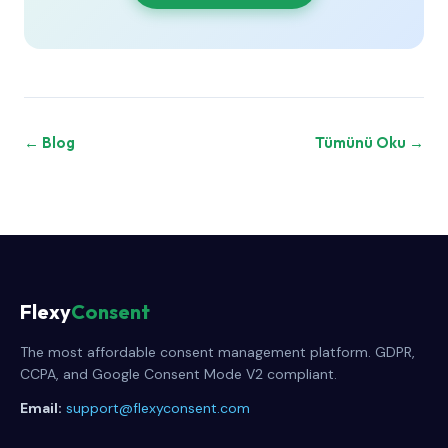
← Blog
Tümünü Oku →
Flexy
Consent
The most affordable consent management platform. GDPR,
CCPA, and Google Consent Mode V2 compliant.
Email:
support@flexyconsent.com