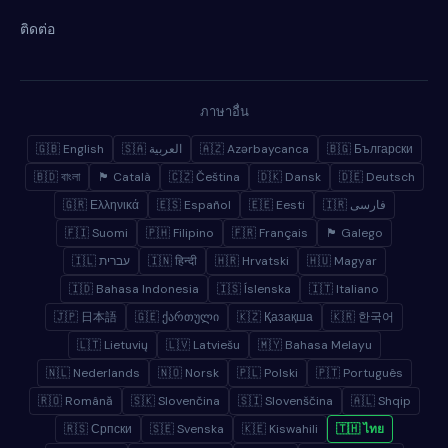
ติดต่อ
ภาษาอื่น
🇬🇧 English
🇸🇦 العربية
🇦🇿 Azərbaycanca
🇧🇬 Български
🇧🇩 বাংলা
🏴 Català
🇨🇿 Čeština
🇩🇰 Dansk
🇩🇪 Deutsch
🇬🇷 Ελληνικά
🇪🇸 Español
🇪🇪 Eesti
🇮🇷 فارسی
🇫🇮 Suomi
🇵🇭 Filipino
🇫🇷 Français
🏴 Galego
🇮🇱 עברית
🇮🇳 हिन्दी
🇭🇷 Hrvatski
🇭🇺 Magyar
🇮🇩 Bahasa Indonesia
🇮🇸 Íslenska
🇮🇹 Italiano
🇯🇵 日本語
🇬🇪 ქართული
🇰🇿 Қазақша
🇰🇷 한국어
🇱🇹 Lietuvių
🇱🇻 Latviešu
🇲🇾 Bahasa Melayu
🇳🇱 Nederlands
🇳🇴 Norsk
🇵🇱 Polski
🇵🇹 Português
🇷🇴 Română
🇸🇰 Slovenčina
🇸🇮 Slovenščina
🇦🇱 Shqip
🇷🇸 Српски
🇸🇪 Svenska
🇰🇪 Kiswahili
🇹🇭 ไทย