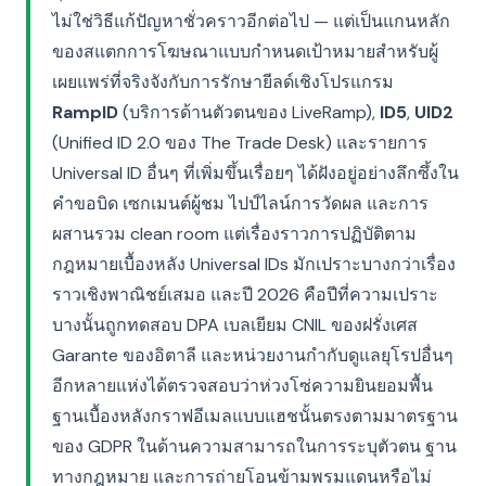
ไม่ใช่วิธีแก้ปัญหาชั่วคราวอีกต่อไป — แต่เป็นแกนหลัก
ของสแตกการโฆษณาแบบกำหนดเป้าหมายสำหรับผู้
เผยแพร่ที่จริงจังกับการรักษายีลด์เชิงโปรแกรม
RampID
(บริการด้านตัวตนของ LiveRamp),
ID5
,
UID2
(Unified ID 2.0 ของ The Trade Desk) และรายการ
Universal ID อื่นๆ ที่เพิ่มขึ้นเรื่อยๆ ได้ฝังอยู่อย่างลึกซึ้งใน
คำขอบิด เซกเมนต์ผู้ชม ไปป์ไลน์การวัดผล และการ
ผสานรวม clean room แต่เรื่องราวการปฏิบัติตาม
กฎหมายเบื้องหลัง Universal IDs มักเปราะบางกว่าเรื่อง
ราวเชิงพาณิชย์เสมอ และปี 2026 คือปีที่ความเปราะ
บางนั้นถูกทดสอบ DPA เบลเยียม CNIL ของฝรั่งเศส
Garante ของอิตาลี และหน่วยงานกำกับดูแลยุโรปอื่นๆ
อีกหลายแห่งได้ตรวจสอบว่าห่วงโซ่ความยินยอมพื้น
ฐานเบื้องหลังกราฟอีเมลแบบแฮชนั้นตรงตามมาตรฐาน
ของ GDPR ในด้านความสามารถในการระบุตัวตน ฐาน
ทางกฎหมาย และการถ่ายโอนข้ามพรมแดนหรือไม่