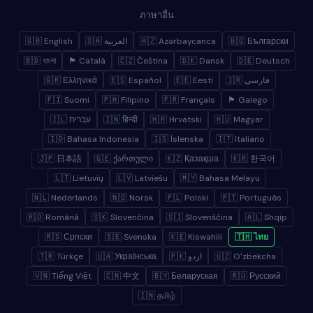
ภาษาอื่น
🇬🇧 English
🇸🇦 العربية
🇦🇿 Azərbaycanca
🇧🇬 Български
🇧🇩 বাংলা
🏴 Català
🇨🇿 Čeština
🇩🇰 Dansk
🇩🇪 Deutsch
🇬🇷 Ελληνικά
🇪🇸 Español
🇪🇪 Eesti
🇮🇷 فارسی
🇫🇮 Suomi
🇵🇭 Filipino
🇫🇷 Français
🏴 Galego
🇮🇱 עברית
🇮🇳 हिन्दी
🇭🇷 Hrvatski
🇭🇺 Magyar
🇮🇩 Bahasa Indonesia
🇮🇸 Íslenska
🇮🇹 Italiano
🇯🇵 日本語
🇬🇪 ქართული
🇰🇿 Қазақша
🇰🇷 한국어
🇱🇹 Lietuvių
🇱🇻 Latviešu
🇲🇾 Bahasa Melayu
🇳🇱 Nederlands
🇳🇴 Norsk
🇵🇱 Polski
🇵🇹 Português
🇷🇴 Română
🇸🇰 Slovenčina
🇸🇮 Slovenščina
🇦🇱 Shqip
🇷🇸 Српски
🇸🇪 Svenska
🇰🇪 Kiswahili
🇹🇭 ไทย
🇹🇷 Türkçe
🇺🇦 Українська
🇵🇰 اردو
🇺🇿 Oʻzbekcha
🇻🇳 Tiếng Việt
🇨🇳 中文
🇧🇾 Беларуская
🇷🇺 Русский
🇮🇳 தமிழ்