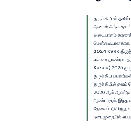
துருக்கியின்
தனிப்ப
ஆனால் அந்த தசாப்
அடையாளம் காணக்க
மென்மையானதாக. அந்
2024 KVKK திருத
எல்லை தாண்டிய தர
Kurulu)
2025 முழு
துருக்கிய பயனர்கள
துருக்கியில் தளம்
2026 ஆம் ஆண்டு ஒர
ஆண்டாகும். இந்த வழ
தேவைப்படுகிறது, 
நடைமுறையில் எப்படி