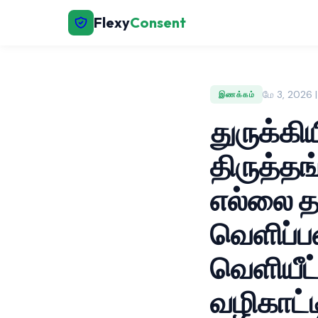
Flexy
Consent
மே 3, 2026 
இணக்கம்
துருக்கி
திருத்தங
எல்லை தா
வெளிப்ப
வெளியீட்
வழிகாட்ட