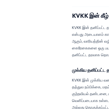
KVKK இன் கீழ்
KVKK இன் தனிப்பட்ட 
என்பது அடையாளம் கா
ஆகும், வாரியத்தின் வழ
கைரேகைகளை ஒரு பயன
தனிப்பட்ட தரவாக தொடர்
முக்கிய தனிப்பட்ட 
KVKK இன் முக்கிய வகைக
தத்துவ நம்பிக்கை, மதம்
குற்றவியல் தண்டனை, ப
வெளிப்படையாக உள்ளடக
அல்லது தொகுக்கப்பட்ட