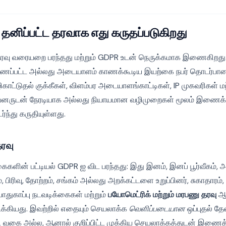
 தனிப்பட்ட தரவாக எது கருதப்படுகிறது
தரவு வரையறை பரந்தது மற்றும் GDPR உடன் நெருக்கமாக இணைகிறது. 
ணப்பட்ட அல்லது அடையாளம் காணக்கூடிய இயற்கை நபர் தொடர்பான 
ிகாட்டுதல் குக்கீகள், விளம்பர அடையாளங்காட்டிகள், IP முகவரிகள் ம
ருடன் நேரடியாக அல்லது நியாயமான வழிமுறைகள் மூலம் இணைக்
ந்து கருதியுள்ளது.
தரவு
ளின் பட்டியல் GDPR ஐ விட பரந்தது: இது இனம், இனப் பூர்வீகம், அர
, பிரிவு, தோற்றம், சங்கம் அல்லது அறக்கட்டளை உறுப்பினர், சுகாதாரம்
ாதுகாப்பு நடவடிக்கைகள் மற்றும்
பயோமெட்ரிக் மற்றும் மரபணு தரவு
ஆ
்கியது. இவற்றில் எதையும் செயலாக்க
வெளிப்படையான
ஒப்புதல் த
 வகை அல்ல, ஆனால் குறிப்பிட்ட முக்கிய செயலாக்கத்துடன் இணைக்கப்