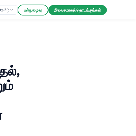
தமிழ்
உள்நுழைவு
இலவசமாகத் தொடங்குங்கள்
தல்,
ும்
்