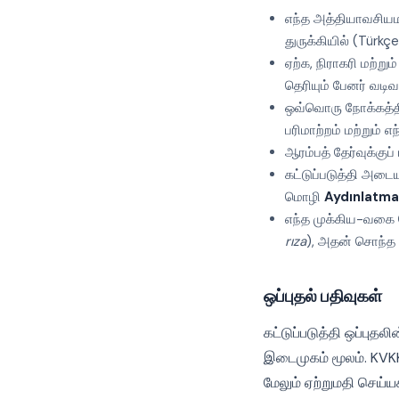
எந்த அத்தியாவசியமற
துருக்கியில் (Türkçe
ஏற்க, நிராகரி மற்ற
தெரியும் பேனர் வடிவ
ஒவ்வொரு நோக்கத்திற
பரிமாற்றம் மற்றும்
ஆரம்பத் தேர்வுக்க
கட்டுப்படுத்தி அடை
மொழி
Aydınlatma 
எந்த முக்கிய-வகை 
rıza
), அதன் சொந்த ச
ஒப்புதல் பதிவுகள்
கட்டுப்படுத்தி ஒப்புதல
இடைமுகம் மூலம். KVKK
மேலும் ஏற்றுமதி செய்யக