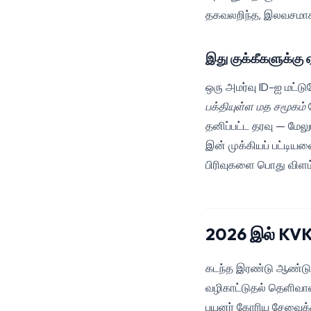
தகவலறிந்த, இலவசமாக அ
இது குக்கீகளுக்கு ஏ
ஒரு அமர்வு ID-ஐ மட்டும
பக்தியுள்ள மத சமூகம்
ப
தனிப்பட்ட தரவு — மே
இன் முக்கியப் பட்டிய
பிரிவுகளை பொது விளம்ப
2026 இல் KVKK 
கடந்த இரண்டு ஆண்டுகள
வழிகாட்டுதல் தெளிவானத
பயனர் கோரிய சேவைக்கு