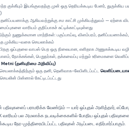
்ற குக்கீயும் இயங்குவதற்கு முன் ஒரு தெரியக்கூடிய பேனர், துருக்கிய
)
ும் தனிப்பயனாக்கு ஆகியவற்றுக்கு சம காட்சி முக்கியத்துவம் — ஏற்கை வ
மைப்புகளை வாரியம் குறிப்பாகச் சுட்டிக்காட்டியுள்ளது
்கும் நுணுக்கமான மாற்றிகள்: பகுப்பாய்வு, விளம்பரம், தனிப்பயனாக்கம
 எந்த முக்கிய-வகை செயலாக்கம்
ுப் பிறகு ஒப்புதலை வாபஸ் பெற ஒரு நிலையான, எளிதாக அணுகக்கூடிய வ
யாளம், நோக்கங்கள், பெறுநர்கள், தக்கவைப்பு மற்றும் உரிமைகளை வெளிப்பட
Metni (தனியுரிமை அறிவிப்பு)
செயலாக்கத்திற்கும் ஒரு தனி, தெளிவாக-லேபிளிடப்பட்ட
வெளிப்படையான 
ெயலின் பின்னால் கேட்டிடப்பட்டது
ின் பதிவுகளைப் பராமரிக்க வேண்டும் — யார் ஒப்புதல் அளித்தார், எப்போத
 வாரியம் பல அமலாக்க நடவடிக்கைகளில் போதிய ஒப்புதல் பதிவுகளைக் 
்கூடிய நேர-முத்திரையிடப்பட்ட பதிவுகள் அடிப்படை எதிர்பார்ப்பாகும்.