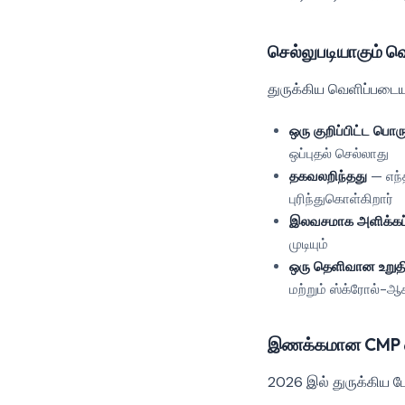
செல்லுபடியாகும் வ
துருக்கிய வெளிப்படைய
ஒரு குறிப்பிட்ட பொ
ஒப்புதல் செல்லாது
தகவலறிந்தது
— எந்
புரிந்துகொள்கிறார்
இலவசமாக அளிக்கப்
முடியும்
ஒரு தெளிவான உறுதி
மற்றும் ஸ்க்ரோல்-ஆ
இணக்கமான CMP எப்
2026 இல் துருக்கிய 