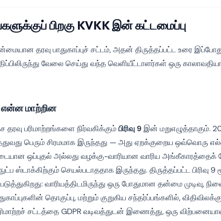
களுக்குப் பிறகு KVKK இன் கட்டமைப்பு
்மையான தரவு பாதுகாப்புச் சட்டம், அதன் திருத்தப்பட்ட உரை இப்போது கு
ிப்பிலிருந்து வேலை செய்து வந்த வெளியீட்டாளர்கள் ஒரு காலாவதி
 என்ன மாற்றின
ேச தரவு பரிமாற்றங்களை நிர்வகிக்கும்
பிரிவு 9
இன் மறுஎழுத்தாகும். 2
டுத்துவது பெரும் சிரமமாக இருந்தது — அது ஏறக்குறைய ஒவ்வொரு எ
்படையான ஒப்புதல் அல்லது வழக்கு-வாரியான வாரிய அங்கீகாரத்தைக் 
்ப ஸ்டாக்கிற்கும் செயல்படாததாக இருந்தது. திருத்தப்பட்ட பிரிவு 9 ம
ுத்துகிறது: வாரியத்திடமிருந்து ஒரு போதுமான தன்மை முடிவு, நில
காப்புகளின் தொகுப்பு, மற்றும் குறுகிய சந்தர்ப்பங்களில், விதிவிலக்
பரிமாற்றச் சட்டத்தை GDPR வடிவத்துடன் இணைத்து, ஒரு விற்பனையா