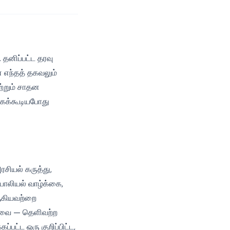
தனிப்பட்ட தரவு
எந்தத் தகவலும்
ற்றும் சாதன
கக்கூடியபோது
சியல் கருத்து,
, பாலியல் வாழ்க்கை,
கியவற்றை
ேவை — தெளிவற்ற
பட்ட ஒரு குறிப்பிட்ட,