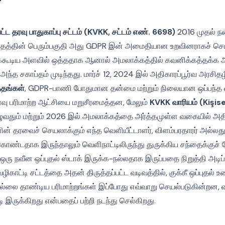
ட்ட தரவு பாதுகாப்பு சட்டம் (KVKK, சட்டம் எண். 6698)
2016 முதல் ந
தத்தின் பெரும்பகுதி அது GDPR இன் அமைதியான உறவினராகச் செய
ூடிய அளவில் ஒத்ததாக ஆனால் அமலாக்கத்தில் கவனிக்கத்தக்க 
த சகாப்தம் முடிந்தது. மார்ச் 12, 2024 இல் அதிகாரப்பூர்வ அரசிதழ
்தங்கள்
, GDPR-பாணி போதுமான தன்மை மற்றும் நிலையான ஒப்பந
வு பரிமாற்ற ஆட்சியை மறுசீரமைத்தன, மேலும்
KVKK வாரியம் (Kişis
வதும் மற்றும் 2026 இல் அமலாக்கத்தை அர்த்தமுள்ள வகையில் அதி
ின் தரவைச் செயலாக்கும் எந்த வெளியீட்டாளர், விளம்பரதாரர் அல்லது
 கொண்டதாக இருந்தாலும் வெளிநாட்டிலிருந்து துருக்கிய சந்தைக்குச
ு நவீன ஒப்புதல் ஸ்டாக் இருக்க-நல்லதாக இருப்பதை நிறுத்தி அடிப
ிகாட்டி சட்டத்தை அதன் திருத்தப்பட்ட வடிவத்தில், குக்கீ ஒப்புதல்
எல்லை தாண்டிய பரிமாற்றங்கள் இப்போது எவ்வாறு செயல்படுகின்றன, 
 இருக்கிறது என்பதைப் பற்றி நடந்து செல்கிறது.