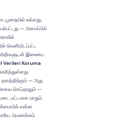
டைமுறையில் உள்ளது,
ல்பட்டது — அமைப்பில்
அளவில்
ில் வெளியிடப்பட்ட
்த விதிகளுடன் இணைய
el Verileri Koruma
கரித்துள்ளது.
 தளத்திற்கும் — அது
் சேவை செய்தாலும் —
்படை மட்டமாக மாறும்
 உண்மையில் என்ன
வாரிய அமலாக்கம்