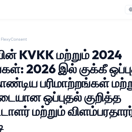
| FlexyConsent
யின் KVKK மற்றும் 2024
்கள்: 2026 இல் குக்கீ ஒப்பு
ண்டிய பரிமாற்றங்கள் மற்ற
டையான ஒப்புதல் குறித்த
டாளர் மற்றும் விளம்பரதாரர
ி