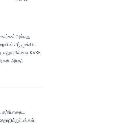
ாளர்கள்
அல்லது
ையின் கீழ் முக்கிய
ு-எதுவுமில்லை. KVKK
்கள் அந்தப்
து. தற்போதைய
தொழில்நுட்பங்கள்,