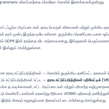
ogrammatic விளம்பரத்தை சர்வதேச அளவில் இணக்கமாக்குகிறது.
ட்டப்பூர்வ அடிப்படைகள், தரவு பொருள் உரிமைகள் மற்றும் முக்கிய த
் தரம் முன்பு இருந்தபடியே உள்ளன. துருக்கிய வெளிப்படையான-ஒப்ப
ில் GDPR இன் தரத்தை விட கடுமையானது, இங்குதான் பெரும்பாலான
இன்னும் அமர்ந்துள்ளன.
ான தரவு கட்டுப்படுத்திகள் — அளவில் துருக்கிய தனிப்பட்ட தரவைச் 
ு கட்டுப்படுத்திகள் உட்பட —
தரவு கட்டுப்படுத்திகள் பதிவேட்டில் (V
ாக்க நடவடிக்கைகள், சட்ட அடிப்படைகள் மற்றும் பரிமாற்ற வழிமுறை
டு வெளியீட்டாளர்கள் வரலாற்று ரீதியாக VERBIS பதிவைத் தவிர்த்துள
் இதில் மிகவும் சுறுசுறுப்பான நிலைப்பாட்டை சமிக்ஞை செய்துள்ளது.