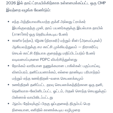
2026 இல் தாய் ட்ராஃபிக்கிற்காக உள்ளமைக்கப்பட்ட ஒரு CMP
இவற்றை வழங்க வேண்டும்:
எந்த அத்தியாவசியமற்ற குக்கீ அல்லது ட்ராக்கர்
இயங்குவதற்கு முன், தாய் பயனர்களுக்கு இயல்பாக தாயில்
(ภาษาไทย) ஒரு தெரியக்கூடிய பேனர்
ยอมรับ (ஏற்க), ปฏิเสธ (நிராகரி) மற்றும் ตั้งค่า (அமைப்புகள்)
ஆகியவற்றுக்கு சம காட்சி முக்கியத்துவம் — நிராகரிப்பு
செயல் காட்சி ரீதியாக குறைத்து மதிப்பிடப்படும் பேனர்
வடிவமைப்புகளை PDPC விமர்சித்துள்ளது
நோக்கம் வாரியான நுணுக்கமான டாகிள்கள்: பகுப்பாய்வு,
விளம்பரம், தனிப்பயனாக்கம், எல்லை தாண்டிய பரிமாற்றம்
மற்றும் எந்த உணர்திறன்-வகை செயலாக்கமும்
உணர்திறன் தனிப்பட்ட தரவு செயலாக்கத்திற்கான ஒரு தனி,
தெளிவாக-லேபிளிடப்பட்ட ஓட்டம், அதன் சொந்த செயலுக்குப்
பின்னால் வாயிலிடப்பட்டது
ஆரம்ப தேர்வுக்குப் பிறகு ஒப்புதலைத் திரும்பப் பெற
நிலையான, எளிதில் காணக்கூடிய வழிமுறை