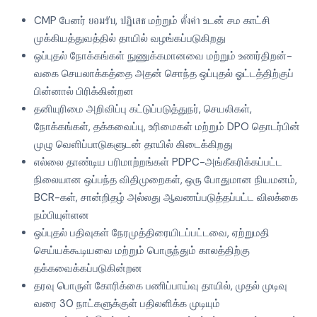
CMP பேனர் ยอมรับ, ปฏิเสธ மற்றும் ตั้งค่า உடன் சம காட்சி
முக்கியத்துவத்தில் தாயில் வழங்கப்படுகிறது
ஒப்புதல் நோக்கங்கள் நுணுக்கமானவை மற்றும் உணர்திறன்-
வகை செயலாக்கத்தை அதன் சொந்த ஒப்புதல் ஓட்டத்திற்குப்
பின்னால் பிரிக்கின்றன
தனியுரிமை அறிவிப்பு கட்டுப்படுத்துநர், செயலிகள்,
நோக்கங்கள், தக்கவைப்பு, உரிமைகள் மற்றும் DPO தொடர்பின்
முழு வெளிப்பாடுகளுடன் தாயில் கிடைக்கிறது
எல்லை தாண்டிய பரிமாற்றங்கள் PDPC-அங்கீகரிக்கப்பட்ட
நிலையான ஒப்பந்த விதிமுறைகள், ஒரு போதுமான நியமனம்,
BCR-கள், சான்றிதழ் அல்லது ஆவணப்படுத்தப்பட்ட விலக்கை
நம்பியுள்ளன
ஒப்புதல் பதிவுகள் நேரமுத்திரையிடப்பட்டவை, ஏற்றுமதி
செய்யக்கூடியவை மற்றும் பொருந்தும் காலத்திற்கு
தக்கவைக்கப்படுகின்றன
தரவு பொருள் கோரிக்கை பணிப்பாய்வு தாயில், முதல் முடிவு
வரை 30 நாட்களுக்குள் பதிலளிக்க முடியும்