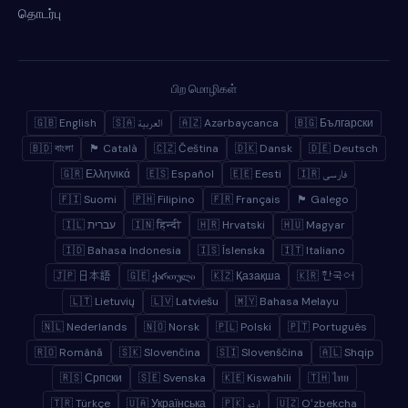
தொடர்பு
பிற மொழிகள்
🇬🇧 English
🇸🇦 العربية
🇦🇿 Azərbaycanca
🇧🇬 Български
🇧🇩 বাংলা
🏴 Català
🇨🇿 Čeština
🇩🇰 Dansk
🇩🇪 Deutsch
🇬🇷 Ελληνικά
🇪🇸 Español
🇪🇪 Eesti
🇮🇷 فارسی
🇫🇮 Suomi
🇵🇭 Filipino
🇫🇷 Français
🏴 Galego
🇮🇱 עברית
🇮🇳 हिन्दी
🇭🇷 Hrvatski
🇭🇺 Magyar
🇮🇩 Bahasa Indonesia
🇮🇸 Íslenska
🇮🇹 Italiano
🇯🇵 日本語
🇬🇪 ქართული
🇰🇿 Қазақша
🇰🇷 한국어
🇱🇹 Lietuvių
🇱🇻 Latviešu
🇲🇾 Bahasa Melayu
🇳🇱 Nederlands
🇳🇴 Norsk
🇵🇱 Polski
🇵🇹 Português
🇷🇴 Română
🇸🇰 Slovenčina
🇸🇮 Slovenščina
🇦🇱 Shqip
🇷🇸 Српски
🇸🇪 Svenska
🇰🇪 Kiswahili
🇹🇭 ไทย
🇹🇷 Türkçe
🇺🇦 Українська
🇵🇰 اردو
🇺🇿 Oʻzbekcha