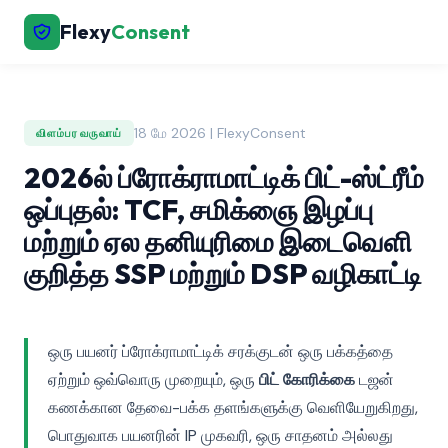
Flexy
Consent
18 மே 2026 | FlexyConsent
விளம்பர வருவாய்
2026ல் ப்ரோக்ராமாட்டிக் பிட்-ஸ்ட்ரீம்
ஒப்புதல்: TCF, சமிக்ஞை இழப்பு
மற்றும் ஏல தனியுரிமை இடைவெளி
குறித்த SSP மற்றும் DSP வழிகாட்டி
ஒரு பயனர் ப்ரோக்ராமாட்டிக் சரக்குடன் ஒரு பக்கத்தை
ஏற்றும் ஒவ்வொரு முறையும், ஒரு
பிட் கோரிக்கை
டஜன்
கணக்கான தேவை-பக்க தளங்களுக்கு வெளியேறுகிறது,
பொதுவாக பயனரின் IP முகவரி, ஒரு சாதனம் அல்லது