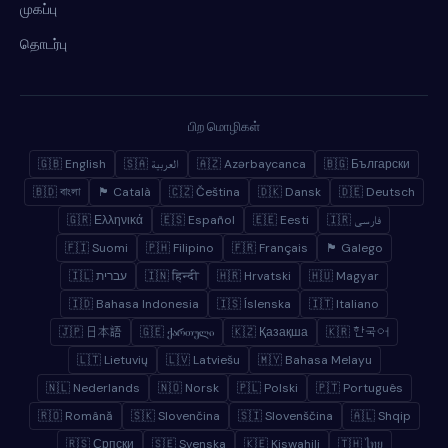
முகப்பு
தொடர்பு
பிற மொழிகள்
🇬🇧 English
🇸🇦 العربية
🇦🇿 Azərbaycanca
🇧🇬 Български
🇧🇩 বাংলা
🏴 Català
🇨🇿 Čeština
🇩🇰 Dansk
🇩🇪 Deutsch
🇬🇷 Ελληνικά
🇪🇸 Español
🇪🇪 Eesti
🇮🇷 فارسی
🇫🇮 Suomi
🇵🇭 Filipino
🇫🇷 Français
🏴 Galego
🇮🇱 עברית
🇮🇳 हिन्दी
🇭🇷 Hrvatski
🇭🇺 Magyar
🇮🇩 Bahasa Indonesia
🇮🇸 Íslenska
🇮🇹 Italiano
🇯🇵 日本語
🇬🇪 ქართული
🇰🇿 Қазақша
🇰🇷 한국어
🇱🇹 Lietuvių
🇱🇻 Latviešu
🇲🇾 Bahasa Melayu
🇳🇱 Nederlands
🇳🇴 Norsk
🇵🇱 Polski
🇵🇹 Português
🇷🇴 Română
🇸🇰 Slovenčina
🇸🇮 Slovenščina
🇦🇱 Shqip
🇷🇸 Српски
🇸🇪 Svenska
🇰🇪 Kiswahili
🇹🇭 ไทย