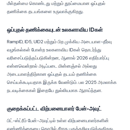
மீள்தன்மை கொண்டது மற்றும் தூய்மையான ஒப்புதல்
தணிக்கை தடயங்களை உருவாக்குகிறது.
ஒப்புதல் தணிக்கையுடன் உலகளாவிய IDகள்
RampID, ID5, UID2 மற்றும் பிற முக்கிய அடையாள-தீர்வு
வழங்கல்கள் போன்ற உலகளாவிய IDகள் தொடர்ந்து
வரிசைப்படுத்தப்படுகின்றன, ஆனால் 2026 எதிர்பார்ப்பு
என்னவென்றால் அடிப்படை மின்னஞ்சல் அல்லது
அடையாளத்திற்கான ஒப்புதல் தடயம் தணிக்கை
செய்யக்கூடியதாக இருக்க வேண்டும். பல 2025 அமலாக்க
நடவடிக்கைகள் இதையே துல்லியமாக ஆராய்ந்தன.
குறைக்கப்பட்ட விற்பனையாளர் பேன்-அவுட்
பிட்-ஸ்ட்ரீம் பேன்-அவுட்டில் உள்ள விற்பனையாளர்களின்
எண்ணிக்கையை தொழில் சீராக பகுத்தறிவுபடுத்துகிறது.