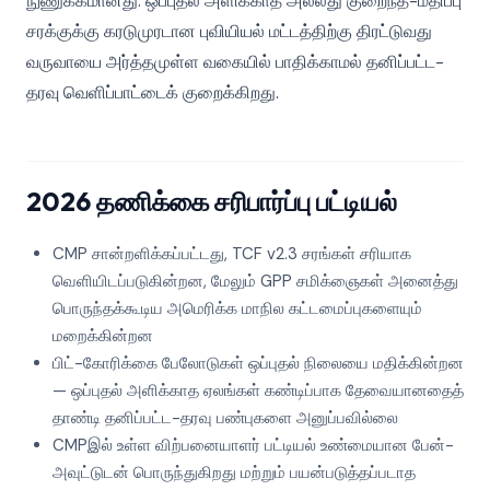
நுணுக்கமானது. ஒப்புதல் அளிக்காத அல்லது குறைந்த-மதிப்பு
சரக்குக்கு கரடுமுரடான புவியியல் மட்டத்திற்கு திரட்டுவது
வருவாயை அர்த்தமுள்ள வகையில் பாதிக்காமல் தனிப்பட்ட-
தரவு வெளிப்பாட்டைக் குறைக்கிறது.
2026 தணிக்கை சரிபார்ப்பு பட்டியல்
CMP சான்றளிக்கப்பட்டது, TCF v2.3 சரங்கள் சரியாக
வெளியிடப்படுகின்றன, மேலும் GPP சமிக்ஞைகள் அனைத்து
பொருந்தக்கூடிய அமெரிக்க மாநில கட்டமைப்புகளையும்
மறைக்கின்றன
பிட்-கோரிக்கை பேலோடுகள் ஒப்புதல் நிலையை மதிக்கின்றன
— ஒப்புதல் அளிக்காத ஏலங்கள் கண்டிப்பாக தேவையானதைத்
தாண்டி தனிப்பட்ட-தரவு பண்புகளை அனுப்பவில்லை
CMPஇல் உள்ள விற்பனையாளர் பட்டியல் உண்மையான பேன்-
அவுட்டுடன் பொருந்துகிறது மற்றும் பயன்படுத்தப்படாத