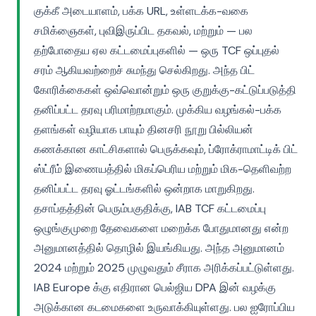
குக்கீ அடையாளம், பக்க URL, உள்ளடக்க-வகை
சமிக்ஞைகள், புவிஇருப்பிட தகவல், மற்றும் — பல
தற்போதைய ஏல கட்டமைப்புகளில் — ஒரு TCF ஒப்புதல்
சரம் ஆகியவற்றைச் சுமந்து செல்கிறது. அந்த பிட்
கோரிக்கைகள் ஒவ்வொன்றும் ஒரு குறுக்கு-கட்டுப்படுத்தி
தனிப்பட்ட தரவு பரிமாற்றமாகும். முக்கிய வழங்கல்-பக்க
தளங்கள் வழியாக பாயும் தினசரி நூறு பில்லியன்
கணக்கான காட்சிகளால் பெருக்கவும், ப்ரோக்ராமாட்டிக் பிட்
ஸ்ட்ரீம் இணையத்தில் மிகப்பெரிய மற்றும் மிக-தெளிவற்ற
தனிப்பட்ட தரவு ஓட்டங்களில் ஒன்றாக மாறுகிறது.
தசாப்தத்தின் பெரும்பகுதிக்கு, IAB TCF கட்டமைப்பு
ஒழுங்குமுறை தேவைகளை மறைக்க போதுமானது என்ற
அனுமானத்தில் தொழில் இயங்கியது. அந்த அனுமானம்
2024 மற்றும் 2025 முழுவதும் சீராக அரிக்கப்பட்டுள்ளது.
IAB Europe க்கு எதிரான பெல்ஜிய DPA இன் வழக்கு
அடுக்கான கடமைகளை உருவாக்கியுள்ளது. பல ஐரோப்பிய