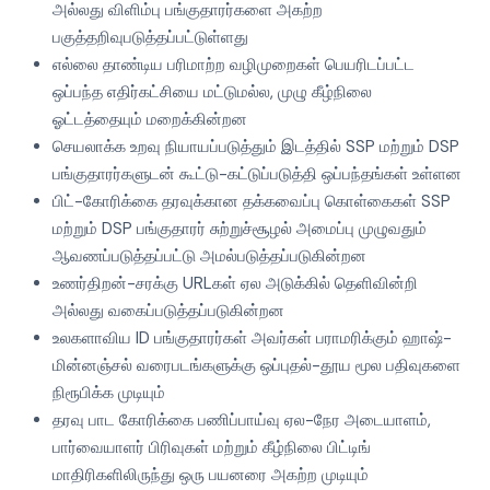
அல்லது விளிம்பு பங்குதாரர்களை அகற்ற
பகுத்தறிவுபடுத்தப்பட்டுள்ளது
எல்லை தாண்டிய பரிமாற்ற வழிமுறைகள் பெயரிடப்பட்ட
ஒப்பந்த எதிர்கட்சியை மட்டுமல்ல, முழு கீழ்நிலை
ஓட்டத்தையும் மறைக்கின்றன
செயலாக்க உறவு நியாயப்படுத்தும் இடத்தில் SSP மற்றும் DSP
பங்குதாரர்களுடன் கூட்டு-கட்டுப்படுத்தி ஒப்பந்தங்கள் உள்ளன
பிட்-கோரிக்கை தரவுக்கான தக்கவைப்பு கொள்கைகள் SSP
மற்றும் DSP பங்குதாரர் சுற்றுச்சூழல் அமைப்பு முழுவதும்
ஆவணப்படுத்தப்பட்டு அமல்படுத்தப்படுகின்றன
உணர்திறன்-சரக்கு URLகள் ஏல அடுக்கில் தெளிவின்றி
அல்லது வகைப்படுத்தப்படுகின்றன
உலகளாவிய ID பங்குதாரர்கள் அவர்கள் பராமரிக்கும் ஹாஷ்-
மின்னஞ்சல் வரைபடங்களுக்கு ஒப்புதல்-தூய மூல பதிவுகளை
நிரூபிக்க முடியும்
தரவு பாட கோரிக்கை பணிப்பாய்வு ஏல-நேர அடையாளம்,
பார்வையாளர் பிரிவுகள் மற்றும் கீழ்நிலை பிட்டிங்
மாதிரிகளிலிருந்து ஒரு பயனரை அகற்ற முடியும்