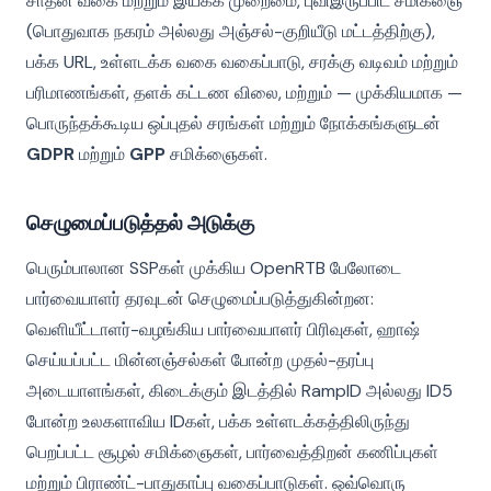
சாதன வகை மற்றும் இயக்க முறைமை, புவிஇருப்பிட சமிக்ஞை
(பொதுவாக நகரம் அல்லது அஞ்சல்-குறியீடு மட்டத்திற்கு),
பக்க URL, உள்ளடக்க வகை வகைப்பாடு, சரக்கு வடிவம் மற்றும்
பரிமாணங்கள், தளக் கட்டண விலை, மற்றும் — முக்கியமாக —
பொருந்தக்கூடிய ஒப்புதல் சரங்கள் மற்றும் நோக்கங்களுடன்
GDPR
மற்றும்
GPP
சமிக்ஞைகள்.
செழுமைப்படுத்தல் அடுக்கு
பெரும்பாலான SSPகள் முக்கிய OpenRTB பேலோடை
பார்வையாளர் தரவுடன் செழுமைப்படுத்துகின்றன:
வெளியீட்டாளர்-வழங்கிய பார்வையாளர் பிரிவுகள், ஹாஷ்
செய்யப்பட்ட மின்னஞ்சல்கள் போன்ற முதல்-தரப்பு
அடையாளங்கள், கிடைக்கும் இடத்தில் RampID அல்லது ID5
போன்ற உலகளாவிய IDகள், பக்க உள்ளடக்கத்திலிருந்து
பெறப்பட்ட சூழல் சமிக்ஞைகள், பார்வைத்திறன் கணிப்புகள்
மற்றும் பிராண்ட்-பாதுகாப்பு வகைப்பாடுகள். ஒவ்வொரு