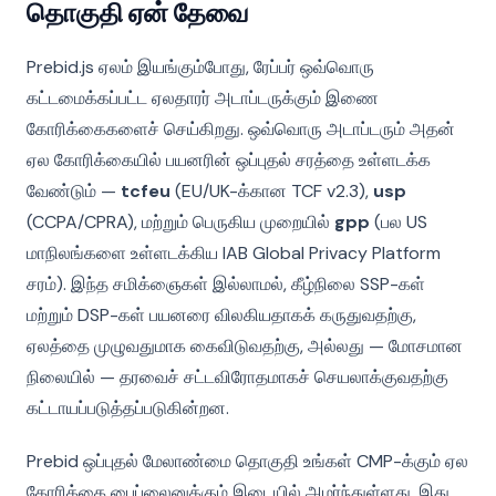
தொகுதி ஏன் தேவை
Prebid.js ஏலம் இயங்கும்போது, ரேப்பர் ஒவ்வொரு
கட்டமைக்கப்பட்ட ஏலதாரர் அடாப்டருக்கும் இணை
கோரிக்கைகளைச் செய்கிறது. ஒவ்வொரு அடாப்டரும் அதன்
ஏல கோரிக்கையில் பயனரின் ஒப்புதல் சரத்தை உள்ளடக்க
வேண்டும் —
tcfeu
(EU/UK-க்கான TCF v2.3),
usp
(CCPA/CPRA), மற்றும் பெருகிய முறையில்
gpp
(பல US
மாநிலங்களை உள்ளடக்கிய IAB Global Privacy Platform
சரம்). இந்த சமிக்ஞைகள் இல்லாமல், கீழ்நிலை SSP-கள்
மற்றும் DSP-கள் பயனரை விலகியதாகக் கருதுவதற்கு,
ஏலத்தை முழுவதுமாக கைவிடுவதற்கு, அல்லது — மோசமான
நிலையில் — தரவைச் சட்டவிரோதமாகச் செயலாக்குவதற்கு
கட்டாயப்படுத்தப்படுகின்றன.
Prebid ஒப்புதல் மேலாண்மை தொகுதி உங்கள் CMP-க்கும் ஏல
கோரிக்கை பைப்லைனுக்கும் இடையில் அமர்ந்துள்ளது. இது