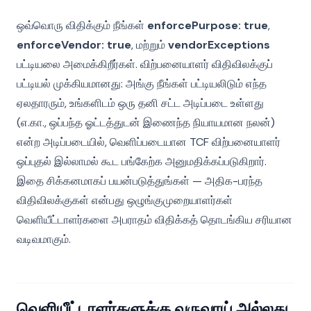
ஒவ்வொரு விதிக்கும் நீங்கள்
enforcePurpose: true
,
enforceVendor: true
, மற்றும்
vendorExceptions
பட்டியலை அமைக்கிறீர்கள். விற்பனையாளர் விதிவிலக்குப்
பட்டியல் முக்கியமானது: அங்கு நீங்கள் பட்டியலிடும் எந்த
ஏலதாரரும், உங்களிடம் ஒரு தனி சட்ட அடிப்படை உள்ளது
(எ.கா., ஒப்பந்த ஓட்டத்துடன் இணைந்த நியாயமான நலன்)
என்ற அடிப்படையில், வெளிப்படையான TCF விற்பனையாளர்
ஒப்புதல் இல்லாமல் கூட பங்கேற்க அனுமதிக்கப்படுகிறார்.
இதை சிக்கனமாகப் பயன்படுத்துங்கள் — அதிக-பரந்த
விதிவிலக்குகள் என்பது ஒழுங்குமுறையாளர்கள்
வெளியீட்டாளர்களை அபராதம் விதிக்கத் தொடங்கிய சரியான
வடிவமாகும்.
வெளியீட்டாளர்களுக்கு வருவாய் அல்லது