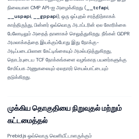
நிலையான CMP API-ஐ அழைக்கிறது (
__tcfapi
,
__uspapi
,
__gppapi
), ஒரு ஒப்புதல் சரத்திற்காகக்
காத்திருந்து, பின்னர் ஒவ்வொரு அடாப்டரின் ஏல கோரிக்கை
பேலோடிலும் அதைத் தானாகச் செலுத்துகிறது. நீங்கள் GDPR
அமலாக்கத்தை இயக்கும்போது இது நோக்கு-
அடிப்படையிலான கேட்டிங்கையும் அமல்படுத்துகிறது,
தொடர்புடைய TCF நோக்கங்களை வழங்காத பயனர்களுக்கு
சேமிப்பக அணுகலையும் ஏலதாரர் செயல்பாட்டையும்
தடுக்கிறது.
முக்கிய தொகுதியை நிறுவுதல் மற்றும்
கட்டமைத்தல்
Prebid.js ஒவ்வொரு வெளியீட்டாளருக்கும்