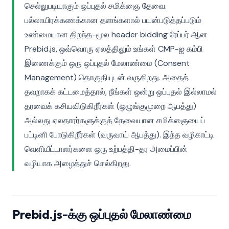
செல்லுபடியாகும் ஒப்புதல் சமிக்ஞை தேவை.
பல்லாயிரக்கணக்கான தளங்களால் பயன்படுத்தப்படும்
உண்மையான திறந்த-மூல header bidding ரேப்பர் ஆன
Prebid.js, ஒவ்வொரு ஏலத்திலும் உங்கள் CMP-ஐ கம்பி
இணைக்கும் ஒரு ஒப்புதல் மேலாண்மை (Consent
Management) தொகுதியுடன் வருகிறது. அதைத்
தவறாகக் கட்டமைத்தால், நீங்கள் ஒன்று ஒப்புதல் இல்லாமல்
தரவைக் கசியவிடுகிறீர்கள் (ஒழுங்குமுறை ஆபத்து)
அல்லது ஏலதாரர்களுக்குத் தேவையான சமிக்ஞையைப்
பட்டினி போடுகிறீர்கள் (வருவாய் ஆபத்து). இந்த வழிகாட்டி
வெளியீட்டாளர்களை ஒரு உற்பத்தி-தர அமைப்பின்
வழியாக அழைத்துச் செல்கிறது.
Prebid.js-க்கு ஒப்புதல் மேலாண்மை