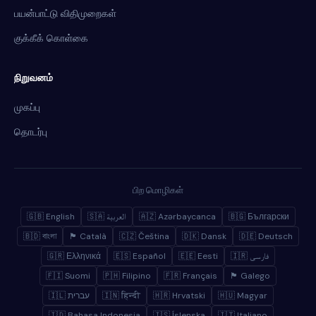
பயன்பாட்டு விதிமுறைகள்
குக்கீக் கொள்கை
நிறுவனம்
முகப்பு
தொடர்பு
பிற மொழிகள்
🇬🇧 English
🇸🇦 العربية
🇦🇿 Azərbaycanca
🇧🇬 Български
🇧🇩 বাংলা
🏴 Català
🇨🇿 Čeština
🇩🇰 Dansk
🇩🇪 Deutsch
🇬🇷 Ελληνικά
🇪🇸 Español
🇪🇪 Eesti
🇮🇷 فارسی
🇫🇮 Suomi
🇵🇭 Filipino
🇫🇷 Français
🏴 Galego
🇮🇱 עברית
🇮🇳 हिन्दी
🇭🇷 Hrvatski
🇭🇺 Magyar
🇮🇩 Bahasa Indonesia
🇮🇸 Íslenska
🇮🇹 Italiano