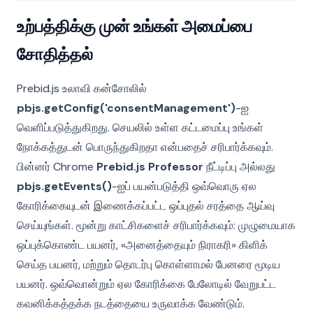
உற்பத்திக்கு முன் உங்கள் அமைப்பை
சோதித்தல்
Prebid.js உலாவி கன்சோலில்
pbjs.getConfig('consentManagement')
-ஐ
வெளிப்படுத்துகிறது. செயலில் உள்ள கட்டமைப்பு உங்கள்
நோக்கத்துடன் பொருந்துகிறதா என்பதைச் சரிபார்க்கவும்.
பின்னர் Chrome
Prebid.js Professor
நீட்டிப்பு அல்லது
pbjs.getEvents()
-ஐப் பயன்படுத்தி ஒவ்வொரு ஏல
கோரிக்கையுடன் இணைக்கப்பட்ட ஒப்புதல் சரத்தை ஆய்வு
செய்யுங்கள். மூன்று காட்சிகளைச் சரிபார்க்கவும்: முழுமையாக
ஒப்புக்கொண்ட பயனர், «அனைத்தையும் நிராகரி» கிளிக்
செய்த பயனர், மற்றும் தொடர்பு கொள்ளாமல் பேனரை மூடிய
பயனர். ஒவ்வொன்றும் ஏல கோரிக்கை பேலோடில் வேறுபட்ட
கவனிக்கத்தக்க நடத்தையை உருவாக்க வேண்டும்.