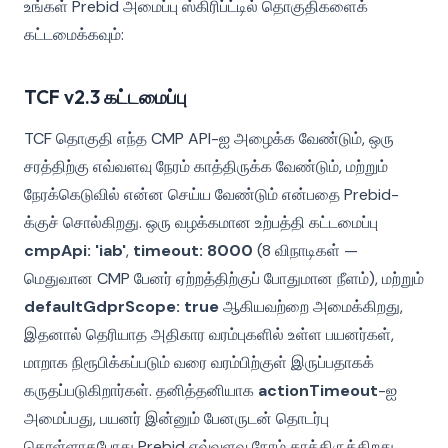
உங்கள் Prebid அமைப்பு ஸ்கிரிப்ட்டில் தொகுதிகளைக்
கட்டமைக்கவும்:
TCF v2.3 கட்டமைப்பு
TCF தொகுதி எந்த CMP API-ஐ அழைக்க வேண்டும், ஒரு
சரத்திற்கு எவ்வளவு நேரம் காத்திருக்க வேண்டும், மற்றும்
நேரக்கெடுவில் என்ன செய்ய வேண்டும் என்பதை Prebid-
க்குச் சொல்கிறது. ஒரு வழக்கமான உற்பத்தி கட்டமைப்பு
cmpApi: 'iab'
,
timeout: 8000
(8 விநாடிகள் —
மெதுவான CMP பேனர் ஏற்றத்திற்குப் போதுமான நீளம்), மற்றும்
defaultGdprScope: true
ஆகியவற்றை அமைக்கிறது,
இதனால் தெரியாத அதிகார வரம்புகளில் உள்ள பயனர்கள்,
மாறாக நிரூபிக்கப்படும் வரை வரம்பிற்குள் இருப்பதாகக்
கருதப்படுகிறார்கள். தனித்தனியாக
actionTimeout
-ஐ
அமைப்பது, பயனர் இன்னும் பேனருடன் தொடர்பு
கொள்ளாதபோது Prebid எவ்வளவு நேரம் காத்திருக்கிறது