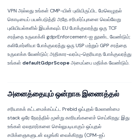
VPN அல்லது உங்கள் CMP-யின் புவியிருப்பிட மேலெழுதல்
கொடியைப் பயன்படுத்தி அதே சரிபார்ப்புகளை வெவ்வேறு
புவியியல்களில் இயக்கவும். EU போக்குவரத்து ஒரு TCF
சரத்தை உருவாக்கி gdprEnforcement-ஐ தூண்ட வேண்டும்;
கலிபோர்னியா போக்குவரத்து ஒரு USP மற்றும் GPP சரத்தை
உருவாக்க வேண்டும்; அதிகார-வரம்பு-தெரியாத போக்குவரத்து
உங்கள்
defaultGdprScope
அமைப்பை மதிக்க வேண்டும்.
அனைத்தையும் ஒன்றாக இணைத்தல்
சரியாகக் கட்டமைக்கப்பட்ட Prebid ஒப்புதல் மேலாண்மை
stack ஒரே நேரத்தில் மூன்று காரியங்களைச் செய்கிறது: இது
உங்கள் ஏலதாரர்களை செல்லுபடியாகும் ஒப்புதல்
சமிக்ஞைகளுடன் வழங்கி வைக்கிறது (CPM-ஐப்