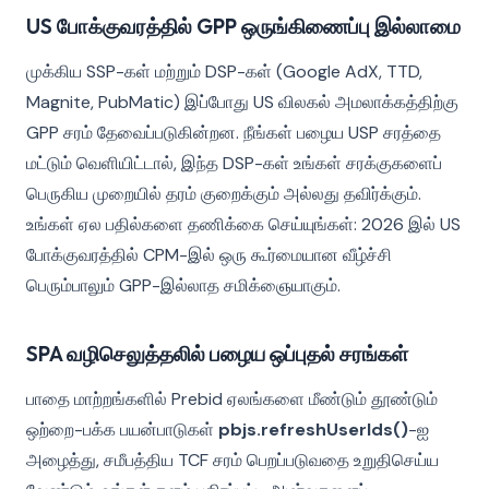
US போக்குவரத்தில் GPP ஒருங்கிணைப்பு இல்லாமை
முக்கிய SSP-கள் மற்றும் DSP-கள் (Google AdX, TTD,
Magnite, PubMatic) இப்போது US விலகல் அமலாக்கத்திற்கு
GPP சரம் தேவைப்படுகின்றன. நீங்கள் பழைய USP சரத்தை
மட்டும் வெளியிட்டால், இந்த DSP-கள் உங்கள் சரக்குகளைப்
பெருகிய முறையில் தரம் குறைக்கும் அல்லது தவிர்க்கும்.
உங்கள் ஏல பதில்களை தணிக்கை செய்யுங்கள்: 2026 இல் US
போக்குவரத்தில் CPM-இல் ஒரு கூர்மையான வீழ்ச்சி
பெரும்பாலும் GPP-இல்லாத சமிக்ஞையாகும்.
SPA வழிசெலுத்தலில் பழைய ஒப்புதல் சரங்கள்
பாதை மாற்றங்களில் Prebid ஏலங்களை மீண்டும் தூண்டும்
ஒற்றை-பக்க பயன்பாடுகள்
pbjs.refreshUserIds()
-ஐ
அழைத்து, சமீபத்திய TCF சரம் பெறப்படுவதை உறுதிசெய்ய