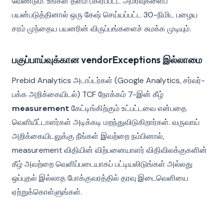
வேண்டும். உங்கள் தளம் பகிரப்பட்ட அமர்வுகளைப்
பயன்படுத்தினால் ஒரு கேஷ் செய்யப்பட்ட 30-நிமிட பழைய
சரம் முந்தைய பயனரின் விருப்பங்களைச் சுமக்க முடியும்.
பகுப்பாய்வுக்கான vendorExceptions இல்லாமை
Prebid Analytics அடாப்டர்கள் (Google Analytics, சர்வர்-
பக்க அறிக்கையிடல்) TCF நோக்கம் 7-இன் கீழ்
measurement
கேட்டிங்கிற்கும் உட்பட்டவை என்பதை
வெளியீட்டாளர்கள் அடிக்கடி மறந்துவிடுகிறார்கள். வருவாய்
அறிக்கையிடலுக்கு நீங்கள் இவற்றை நம்பினால்,
measurement விதியின் விற்பனையாளர் விதிவிலக்குகளின்
கீழ் அவற்றை வெளிப்படையாகப் பட்டியலிடுங்கள் அல்லது
ஒப்புதல் இல்லாத போக்குவரத்தில் தரவு இடைவெளியை
ஏற்றுக்கொள்ளுங்கள்.