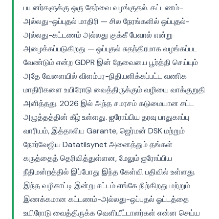
பயனர்களுக்கு ஒரு தேர்வை வழங்குதல். கட்டணம்-
அல்லது-ஒப்புதல் மாதிரி — சில நேரங்களில் ஒப்புதல்-
அல்லது-கட்டணம் அல்லது குக்கீ பேவால் என்று
அழைக்கப்படுகிறது — ஒப்புதல் சுதந்திரமாக வழங்கப்பட
வேண்டும் என்ற GDPR இன் தேவையை பூர்த்தி செய்யும்
அதே வேளையில் விளம்பர-நிதியளிக்கப்பட்ட வணிக
மாதிரிகளை உயிரோடு வைத்திருக்கும் வழியை வாக்குறுதி
அளித்தது. 2026 இல் அந்த சமரசம் கடுமையான சட்ட
அழுத்தத்தின் கீழ் உள்ளது. ஐரோப்பிய தரவு பாதுகாப்பு
வாரியம், இத்தாலிய Garante, ஜெர்மன் DSK மற்றும்
நோர்வேஜிய Datatilsynet அனைத்தும் தங்கள்
கருத்தைத் தெரிவித்துள்ளன, மேலும் ஐரோப்பிய
நீதிமன்றத்தில் இப்போது இந்த கேள்வி பதிவில் உள்ளது.
இந்த வழிகாட்டி இன்று சட்டம் எங்கே நிற்கிறது மற்றும்
இணக்கமான கட்டணம்-அல்லது-ஒப்புதல் ஓட்டத்தை
உயிரோடு வைத்திருக்க வெளியீட்டாளர்கள் என்ன செய்ய