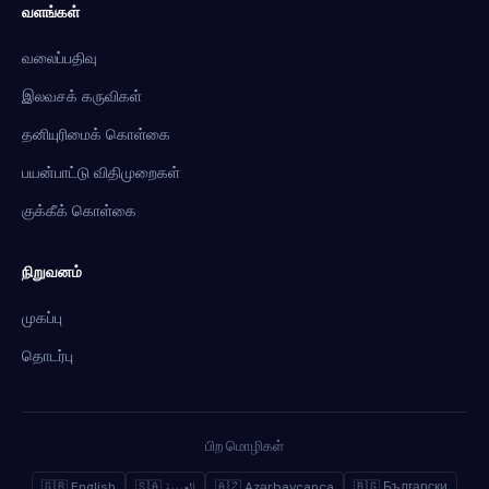
வளங்கள்
வலைப்பதிவு
இலவசக் கருவிகள்
தனியுரிமைக் கொள்கை
பயன்பாட்டு விதிமுறைகள்
குக்கீக் கொள்கை
நிறுவனம்
முகப்பு
தொடர்பு
பிற மொழிகள்
🇬🇧 English
🇸🇦 العربية
🇦🇿 Azərbaycanca
🇧🇬 Български