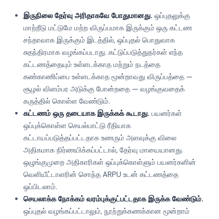
இருநிலை தேர்வு அரிதாகவே போதுமானது.
ஒப்புதலுக்கு
மாற்றீடு மட்டுமே மற்ற விருப்பமாக இருக்கும் ஒரு கட்டண
சந்தாவாக இருக்கும் இடத்தில், ஒப்புதல் பொதுவாக
சுதந்திரமாக வழங்கப்படாது. கட்டுப்படுத்துநர்கள் எந்த
கட்டணத்தையும் உள்ளடக்காத மற்றும் நடத்தை
கண்காணிப்பை உள்ளடக்காத மூன்றாவது விருப்பத்தை —
சூழல் விளம்பர அடுக்கு போன்றதை — வழங்குவதைக்
கருத்தில் கொள்ள வேண்டும்.
கட்டணம் ஒரு தடையாக இருக்கக் கூடாது.
பயனர்கள்
ஒப்புக்கொள்ள செயல்பாட்டு ரீதியாக
கட்டாயப்படுத்தப்பட்டதாக உணரும் அளவுக்கு விலை
அதிகமாக நிர்ணயிக்கப்பட்டால், தேர்வு மாயையானது.
ஒழுங்குமுறை அதிகாரிகள் ஒப்புக்கொள்ளும் பயனர்களின்
வெளியீட்டாளரின் சொந்த ARPU உடன் கட்டணத்தை
ஒப்பிடலாம்.
செயலாக்க நோக்கம் வரம்புக்குட்பட்டதாக இருக்க வேண்டும்.
ஒப்புதல் வழங்கப்பட்டாலும், நூற்றுக்கணக்கான மூன்றாம்