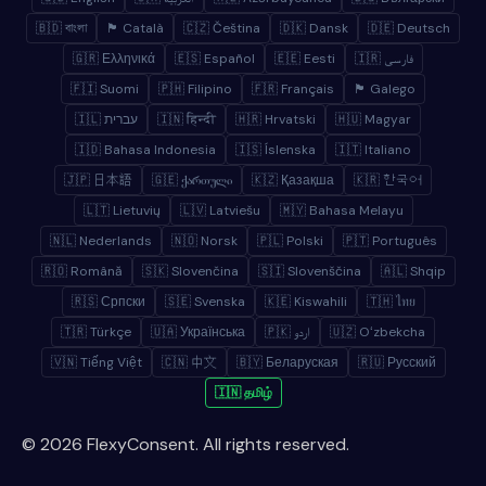
🇧🇩 বাংলা
🏴 Català
🇨🇿 Čeština
🇩🇰 Dansk
🇩🇪 Deutsch
🇬🇷 Ελληνικά
🇪🇸 Español
🇪🇪 Eesti
🇮🇷 فارسی
🇫🇮 Suomi
🇵🇭 Filipino
🇫🇷 Français
🏴 Galego
🇮🇱 עברית
🇮🇳 हिन्दी
🇭🇷 Hrvatski
🇭🇺 Magyar
🇮🇩 Bahasa Indonesia
🇮🇸 Íslenska
🇮🇹 Italiano
🇯🇵 日本語
🇬🇪 ქართული
🇰🇿 Қазақша
🇰🇷 한국어
🇱🇹 Lietuvių
🇱🇻 Latviešu
🇲🇾 Bahasa Melayu
🇳🇱 Nederlands
🇳🇴 Norsk
🇵🇱 Polski
🇵🇹 Português
🇷🇴 Română
🇸🇰 Slovenčina
🇸🇮 Slovenščina
🇦🇱 Shqip
🇷🇸 Српски
🇸🇪 Svenska
🇰🇪 Kiswahili
🇹🇭 ไทย
🇹🇷 Türkçe
🇺🇦 Українська
🇵🇰 اردو
🇺🇿 Oʻzbekcha
🇻🇳 Tiếng Việt
🇨🇳 中文
🇧🇾 Беларуская
🇷🇺 Русский
🇮🇳 தமிழ்
© 2026 FlexyConsent. All rights reserved.