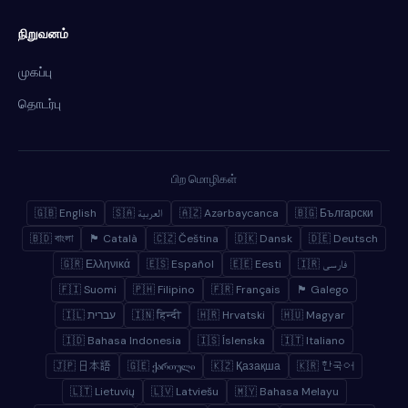
நிறுவனம்
முகப்பு
தொடர்பு
பிற மொழிகள்
🇬🇧 English
🇸🇦 العربية
🇦🇿 Azərbaycanca
🇧🇬 Български
🇧🇩 বাংলা
🏴 Català
🇨🇿 Čeština
🇩🇰 Dansk
🇩🇪 Deutsch
🇬🇷 Ελληνικά
🇪🇸 Español
🇪🇪 Eesti
🇮🇷 فارسی
🇫🇮 Suomi
🇵🇭 Filipino
🇫🇷 Français
🏴 Galego
🇮🇱 עברית
🇮🇳 हिन्दी
🇭🇷 Hrvatski
🇭🇺 Magyar
🇮🇩 Bahasa Indonesia
🇮🇸 Íslenska
🇮🇹 Italiano
🇯🇵 日本語
🇬🇪 ქართული
🇰🇿 Қазақша
🇰🇷 한국어
🇱🇹 Lietuvių
🇱🇻 Latviešu
🇲🇾 Bahasa Melayu