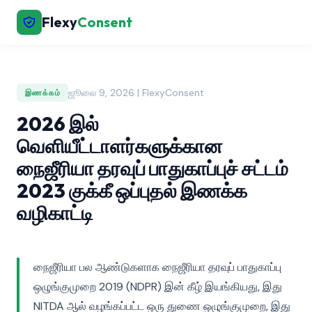
Flexy
Consent
ஜூலை 9, 2026 | FlexyConsent
இணக்கம்
2026 இல்
வெளியீட்டாளர்களுக்கான
நைஜீரியா தரவுப் பாதுகாப்புச் சட்டம்
2023 குக்கீ ஒப்புதல் இணக்க
வழிகாட்டி
நைஜீரியா பல ஆண்டுகளாக நைஜீரியா தரவுப் பாதுகாப்பு
ஒழுங்குமுறை 2019 (NDPR) இன் கீழ் இயங்கியது, இது
NITDA ஆல் வழங்கப்பட்ட ஒரு துணை ஒழுங்குமுறை, இது