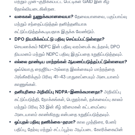
மற்றும் முன்-குறிக்கப்பட்ட பெட்டிகள் GAID இன் கீழ்
தோல்வியடைகின்றன.
வகைகள் நுணுக்கமானவையா?
தேவையானவை, பகுப்பாய்வு
மற்றும் சந்தைப்படுத்தல் தனித்தனியாக
கட்டுப்படுத்தக்கூடியதாக இருக்க வேண்டும்.
DPO நியமிக்கப்பட்டு பதிவு செய்யப்பட்டுள்ளதா?
செயலாக்கம் NDPC இன் பதிவு வரம்பைக் கடந்தால், DPO
நியமனம் மற்றும் NDPC பதிவு இருப்பதை உறுதிப்படுத்தவும்.
எல்லை தாண்டிய மாற்றங்கள் ஆவணப்படுத்தப்பட்டுள்ளனவா?
ஒவ்வொரு நைஜீரிய-அல்லாத இலக்கையும் மாற்றத்தை
அங்கீகரிக்கும் பிரிவு 41-43 பாதுகாப்பையும் அடையாளம்
காணுங்கள்.
தனியுரிமை அறிவிப்பு NDPA-இணக்கமானதா?
அறிவிப்பு
கட்டுப்படுத்தி, நோக்கங்கள், பெறுநர்கள், தக்கவைப்பு காலம்
மற்றும் பிரிவு 33 இன் கீழ் உரிமைகள் கட்டமைப்பை
அடையாளம் காண்கிறது என்பதை உறுதிப்படுத்தவும்.
ஒப்புதல் பதிவு தணிக்கை-தரமா?
கால முத்திரை, பேனர்
பதிப்பு, தேர்வு மற்றும் சட்டப்பூர்வ அடிப்படை கோரிக்கையின்