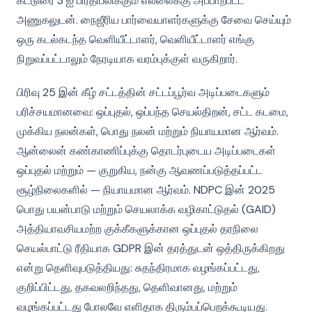
கட்டுரை 3 ஐ பிரதிபலிக்கும் எல்லைக்கு அப்பாற்பட்ட
அணுகலுடன். நைஜீரிய பார்வையாளர்களுக்கு சேவை செய்யும்
ஒரு கடல்கடந்த வெளியீட்டாளர், வெளியீட்டாளர் எங்கு
நிறுவப்பட்டாலும் நேரடியாக வரம்புக்குள் வருகிறார்.
பிரிவு 25 இன் கீழ் சட்டத்தின் சட்டப்பூர்வ அடிப்படைகளும்
பரிச்சயமானவை: ஒப்புதல், ஒப்பந்த செயல்திறன், சட்ட கடமை,
முக்கிய நலன்கள், பொது நலன் மற்றும் நியாயமான ஆர்வம்.
ஆன்லைன் கண்காணிப்புக்கு தொடர்புடைய அடிப்படைகள்
ஒப்புதல் மற்றும் — குறுகிய, நன்கு ஆவணப்படுத்தப்பட்ட
சூழ்நிலைகளில் — நியாயமான ஆர்வம். NDPC இன் 2025
பொது பயன்பாடு மற்றும் செயலாக்க வழிகாட்டுதல் (GAID)
அத்தியாவசியமற்ற குக்கீகளுக்கான ஒப்புதல் தரநிலை
செயல்பாட்டு ரீதியாக GDPR இன் தரத்துடன் ஒத்திருக்கிறது
என்று தெளிவுபடுத்தியது: சுதந்திரமாக வழங்கப்பட்டது,
குறிப்பிட்டது, தகவலறிந்தது, தெளிவானது, மற்றும்
வழங்கப்பட்டது போலவே எளிதாக திரும்பப்பெறக்கூடியது.