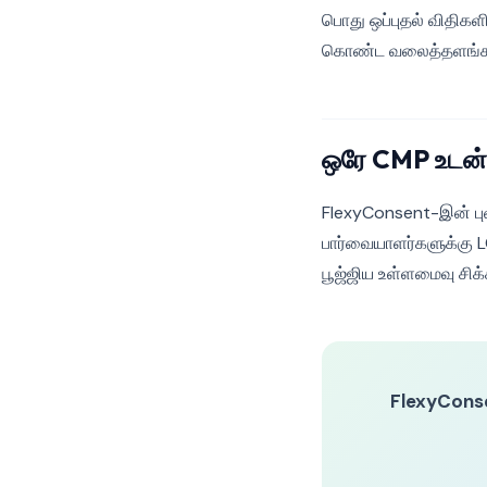
பொது ஒப்புதல் விதிகள
கொண்ட வலைத்தளங்களுக
ஒரே CMP உடன்
FlexyConsent-இன் பு
பார்வையாளர்களுக்கு L
பூஜ்ஜிய உள்ளமைவு சிக்
FlexyCons