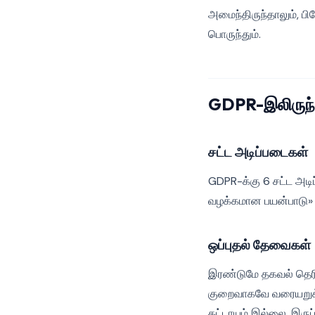
அமைந்திருந்தாலும், பி
பொருந்தும்.
GDPR-இலிருந்த
சட்ட அடிப்படைகள்
GDPR-க்கு 6 சட்ட அடி
வழக்கமான பயன்பாடு» அ
ஒப்புதல் தேவைகள்
இரண்டுமே தகவல் தெரிவ
குறைவாகவே வரையறுக்க
கட்டாயம் இல்லை. இருப்ப