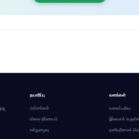
தயாரிப்பு
வளங்கள்
அம்சங்கள்
வலைப்பதிவு
PR,
விலை நிர்ணயம்
இலவசக் கருவிக
உள்நுழைவு
தனியுரிமைக் 