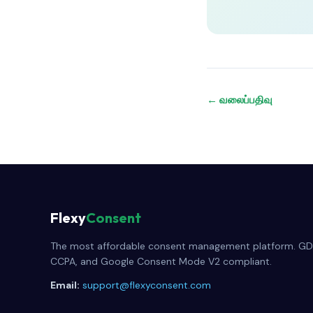
← வலைப்பதிவு
Flexy
Consent
The most affordable consent management platform. GD
CCPA, and Google Consent Mode V2 compliant.
Email:
support@flexyconsent.com