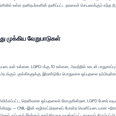
ரேசிலில் உள்ள தனிநபர்களின் தனிப்பட்ட தரவைச் செயலாக்கும் எந்த நி
ு முக்கிய வேறுபாடுகள்
ப்படைகள் உள்ளன. LGPD-க்கு 10 உள்ளன, அவற்றில் «கடன் பாதுகாப்பு»
டங்கும். குக்கீகளுக்கு, இரண்டுமே பொதுவாக ஒப்புதலை நம்பியுள்
ிக்கப்பட்ட, தெளிவான ஒப்புதலைக் கோருகின்றன. LGPD பேனர் வடிவமை
ிறது — CNIL-இன் வழிகாட்டுதலைப் போன்ற வெளிப்படையான «நிராக
ினும், ஒப்புதல் இன்னும் சுதந்திரமாக வழங்கப்பட்டதாகவும் திரும்பப் 