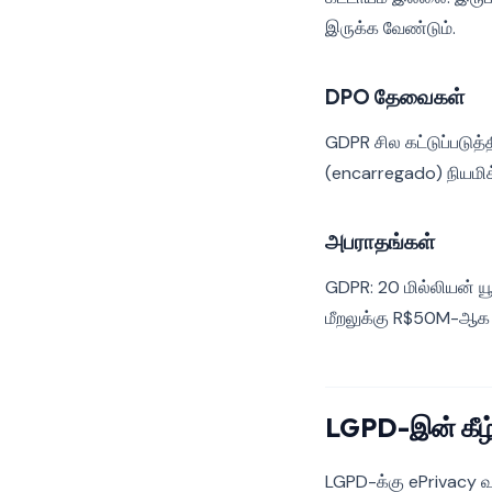
இருக்க வேண்டும்.
DPO தேவைகள்
GDPR சில கட்டுப்படுத
(encarregado) நியமிக
அபராதங்கள்
GDPR: 20 மில்லியன் 
மீறலுக்கு R$50M-ஆக வ
LGPD-இன் கீழ் 
LGPD-க்கு ePrivacy வழ