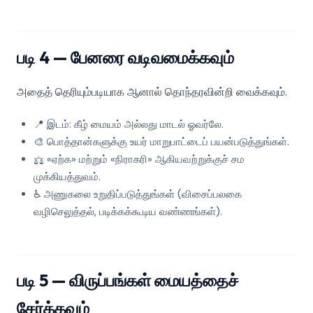
படி 4 — பேனரை வடிவமைக்கவும்
அதைத் தெரியும்படியாக ஆனால் தொந்தரவின்றி வைக்கவும்.
📍 இடம்: கீழ் மையம் அல்லது மாடல் ஓவர்லே.
🎨 பொத்தான்களுக்கு உயர் மாறுபாட்டைப் பயன்படுத்துங்கள்.
⚖️ «ஏற்க» மற்றும் «நிராகரி» ஆகியவற்றுக்குச் சம
முக்கியத்துவம்.
♿ அணுகலை உறுதிப்படுத்துங்கள் (விசைப்பலகை
வழிசெலுத்தல், படிக்கக்கூடிய வண்ணங்கள்).
படி 5 — விருப்பங்கள் மையத்தைச்
சேர்க்கவும்