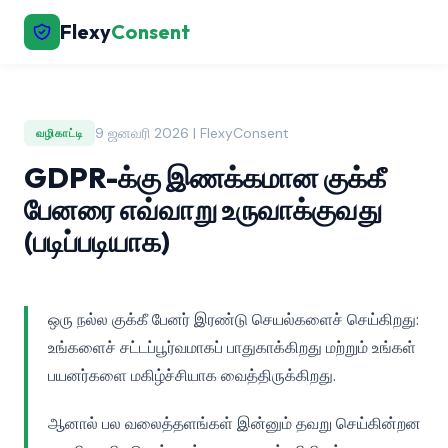
Flexy
Consent
9 ஜனவரி 2026 | FlexyConsent
வழிகாட்டி
GDPR-க்கு இணக்கமான குக்கீ
பேனரை எவ்வாறு உருவாக்குவது
(படிப்படியாக)
ஒரு நல்ல குக்கீ பேனர் இரண்டு செயல்களைச் செய்கிறது:
உங்களைச் சட்டப்பூர்வமாகப் பாதுகாக்கிறது மற்றும் உங்கள்
பயனர்களை மகிழ்ச்சியாக வைத்திருக்கிறது.
ஆனால் பல வலைத்தளங்கள் இன்னும் தவறு செய்கின்றன