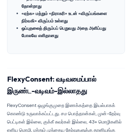
தோன்றாது
«ஏற்க» மற்றும் «நிராகரி» உடன் «விருப்பங்களை
நிர்வகி» விருப்பம் உள்ளது
ஒப்புதலைத் திரும்பப் பெறுவது அதை அளிப்பது
போலவே எளிதானது
FlexyConsent: வடிவமைப்பால்
இருண்ட-வடிவம்-இல்லாதது
FlexyConsent ஒழுங்குமுறை இணக்கத்தை இயல்பாகக்
கொண்டு உருவாக்கப்பட்டது. சம பொத்தான்கள், முன்-தேர்வு
பெட்டிகள் இல்லை, குக்கீ சுவர்கள் இல்லை, 43+ மொழிகளில்
எளிய மொழி, மற்றும் முந்தைய தேர்வுகளுக்கு தானியங்கு