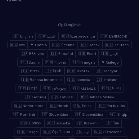
பிற மொழிகள்
🇬🇧 English
🇸🇦 العربية
🇦🇿 Azərbaycanca
🇧🇬 Български
🇧🇩 বাংলা
🏴 Català
🇨🇿 Čeština
🇩🇰 Dansk
🇩🇪 Deutsch
🇬🇷 Ελληνικά
🇪🇸 Español
🇪🇪 Eesti
🇮🇷 فارسی
🇫🇮 Suomi
🇵🇭 Filipino
🇫🇷 Français
🏴 Galego
🇮🇱 עברית
🇮🇳 हिन्दी
🇭🇷 Hrvatski
🇭🇺 Magyar
🇮🇩 Bahasa Indonesia
🇮🇸 Íslenska
🇮🇹 Italiano
🇯🇵 日本語
🇬🇪 ქართული
🇰🇿 Қазақша
🇰🇷 한국어
🇱🇹 Lietuvių
🇱🇻 Latviešu
🇲🇾 Bahasa Melayu
🇳🇱 Nederlands
🇳🇴 Norsk
🇵🇱 Polski
🇵🇹 Português
🇷🇴 Română
🇸🇰 Slovenčina
🇸🇮 Slovenščina
🇦🇱 Shqip
🇷🇸 Српски
🇸🇪 Svenska
🇰🇪 Kiswahili
🇹🇭 ไทย
🇹🇷 Türkçe
🇺🇦 Українська
🇵🇰 اردو
🇺🇿 Oʻzbekcha