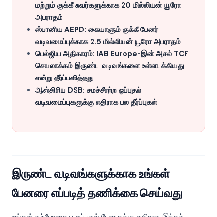
மற்றும் குக்கீ சுவர்களுக்காக 20 மில்லியன் யூரோ
அபராதம்
ஸ்பானிய AEPD: கையாளும் குக்கீ பேனர்
வடிவமைப்புக்காக 2.5 மில்லியன் யூரோ அபராதம்
பெல்ஜிய அதிகாரம்: IAB Europe-இன் அசல் TCF
செயலாக்கம் இருண்ட வடிவங்களை உள்ளடக்கியது
என்று தீர்ப்பளித்தது
ஆஸ்திரிய DSB: சமச்சீரற்ற ஒப்புதல்
வடிவமைப்புகளுக்கு எதிராக பல தீர்ப்புகள்
இருண்ட வடிவங்களுக்காக உங்கள்
பேனரை எப்படித் தணிக்கை செய்வது
உங்கள் தற்போதைய ஒப்புதல் பேனருக்கு எதிராக இந்தச்