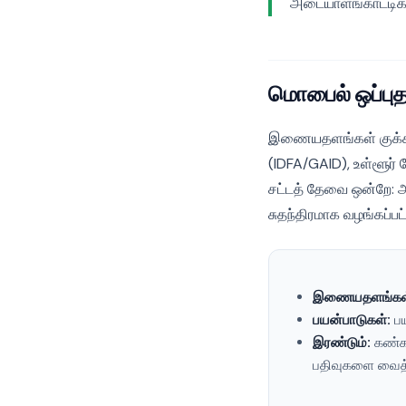
அடையாளங்காட்டிகள
மொபைல் ஒப்புதல
இணையதளங்கள் குக்கீ
(IDFA/GAID), உள்ளூர் 
சட்டத் தேவை ஒன்றே: அ
சுதந்திரமாக வழங்கப்பட
இணையதளங்கள
பயன்பாடுகள்:
பய
இரண்டும்:
கண்கா
பதிவுகளை வைத்