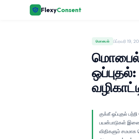
Flexy
Consent
பிப்ரவரி 19, 
மொபைல்
மொபைல் 
ஒப்புதல
வழிகாட்ட
குக்கீ ஒப்புதல் 
பயன்பாடுகள் இணை
விதிகளும் சமமாக ப