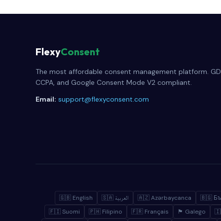
Flexy
Consent
The most affordable consent management platform. GD
CCPA, and Google Consent Mode V2 compliant.
Email:
support@flexyconsent.com
🇬🇧 English
🇸🇦 العربية
🇦🇿 Azərbaycanca
🇧🇬 Б
🇫🇮 Suomi
🇵🇭 Filipino
🇫🇷 Français
🏴 Galego