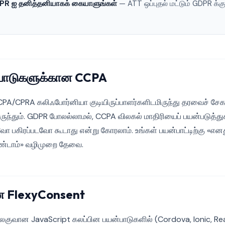
DPR ஐ தனித்தனியாகக் கையாளுங்கள்
— ATT ஒப்புதல் மட்டும் GDPR க
பாடுகளுக்கான CCPA
A/CPRA கலிஃபோர்னியா குடியிருப்பாளர்களிடமிருந்து தரவைச் சேகர
ருந்தும். GDPR போலல்லாமல், CCPA விலகல் மாதிரியைப் பயன்படுத்த
டவோ பகிரப்படவோ கூடாது என்று கோரலாம். உங்கள் பயன்பாட்டிற்கு «எ
்டாம்» வழிமுறை தேவை.
 FlexyConsent
குவான JavaScript கலப்பின பயன்பாடுகளில் (Cordova, Ionic, R