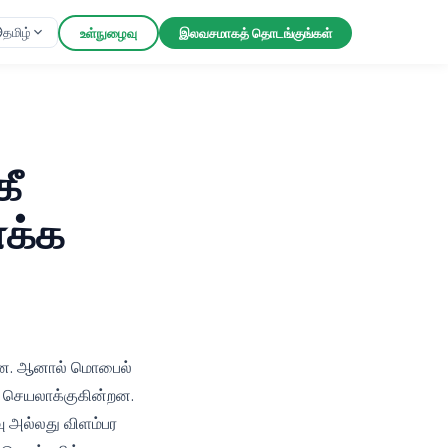
தமிழ்
உள்நுழைவு
இலவசமாகத் தொடங்குங்கள்
கீ
ணக்க
்றன. ஆனால் மொபைல்
 செயலாக்குகின்றன.
ு அல்லது விளம்பர