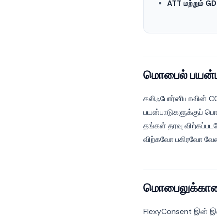
ATT மற்றும் G
மொபைல் பயன்
கலிஃபோர்னியாவின் CCP
பயன்பாடுகளுக்குப் பொ
தங்கள் தரவு விற்கப்ப
விற்கவோ பகிரவோ வேண
மொபைலுக்கான
FlexyConsent இன் இல