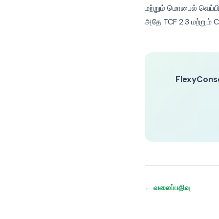
மற்றும் மொபைல் வெப்பி
அதே TCF 2.3 மற்றும்
FlexyCons
← வலைப்பதிவு