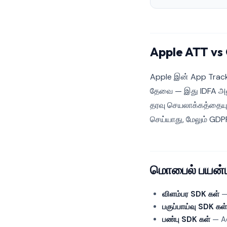
Apple ATT vs 
Apple இன் App Track
தேவை — இது IDFA அணு
தரவு செயலாக்கத்தையும்
செய்யாது, மேலும் GDPR
மொபைல் பயன்பா
விளம்பர SDK கள்
—
பகுப்பாய்வு SDK கள்
பண்பு SDK கள்
— Ad