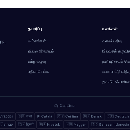
தயாரிப்பு
வளங்கள்
அம்சங்கள்
வலைப்பதிவு
PR,
விலை நிர்ணயம்
இலவசக் கருவிக
உள்நுழைவு
தனியுரிமைக் 
பதிவு செய்க
பயன்பாட்டு வித
குக்கீக் கொள்
பிற மொழிகள்
ългарски
🇧🇩 বাংলা
🏴 Català
🇨🇿 Čeština
🇩🇰 Dansk
🇩🇪 Deutsch
🇮🇱 עברית
🇮🇳 हिन्दी
🇭🇷 Hrvatski
🇭🇺 Magyar
🇮🇩 Bahasa Indonesia