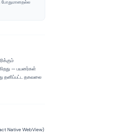
்கு போதுமானதல்ல
ிக்கும்
ுகிறது — பயனர்கள்
னது தனிப்பட்ட தகவலை
eact Native WebView)