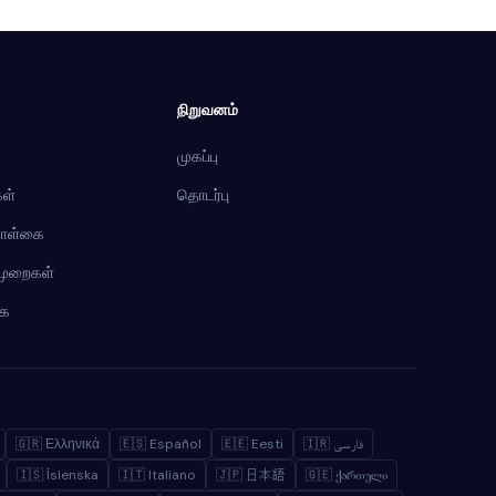
நிறுவனம்
முகப்பு
ள்
தொடர்பு
கொள்கை
ிமுறைகள்
கை
🇬🇷 Ελληνικά
🇪🇸 Español
🇪🇪 Eesti
🇮🇷 فارسی
🇮🇸 Íslenska
🇮🇹 Italiano
🇯🇵 日本語
🇬🇪 ქართული