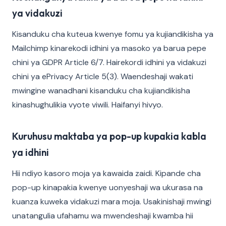
ya vidakuzi
Kisanduku cha kuteua kwenye fomu ya kujiandikisha ya
Mailchimp kinarekodi idhini ya masoko ya barua pepe
chini ya GDPR Article 6/7. Hairekordi idhini ya vidakuzi
chini ya ePrivacy Article 5(3). Waendeshaji wakati
mwingine wanadhani kisanduku cha kujiandikisha
kinashughulikia vyote viwili. Haifanyi hivyo.
Kuruhusu maktaba ya pop-up kupakia kabla
ya idhini
Hii ndiyo kasoro moja ya kawaida zaidi. Kipande cha
pop-up kinapakia kwenye uonyeshaji wa ukurasa na
kuanza kuweka vidakuzi mara moja. Usakinishaji mwingi
unatangulia ufahamu wa mwendeshaji kwamba hii