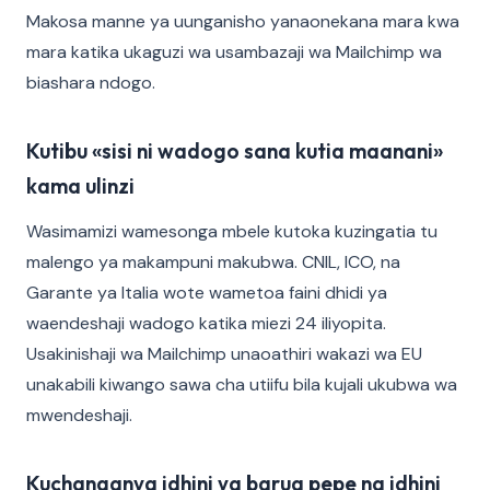
Makosa manne ya uunganisho yanaonekana mara kwa
mara katika ukaguzi wa usambazaji wa Mailchimp wa
biashara ndogo.
Kutibu «sisi ni wadogo sana kutia maanani»
kama ulinzi
Wasimamizi wamesonga mbele kutoka kuzingatia tu
malengo ya makampuni makubwa. CNIL, ICO, na
Garante ya Italia wote wametoa faini dhidi ya
waendeshaji wadogo katika miezi 24 iliyopita.
Usakinishaji wa Mailchimp unaoathiri wakazi wa EU
unakabili kiwango sawa cha utiifu bila kujali ukubwa wa
mwendeshaji.
Kuchanganya idhini ya barua pepe na idhini