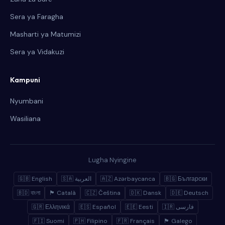
Sera ya Faragha
Masharti ya Matumizi
Sera ya Vidakuzi
Kampuni
Nyumbani
Wasiliana
Lugha Nyingine
🇬🇧 English
🇸🇦 العربية
🇦🇿 Azərbaycanca
🇧🇬 Български
🇧🇩 বাংলা
🏴 Català
🇨🇿 Čeština
🇩🇰 Dansk
🇩🇪 Deutsch
🇬🇷 Ελληνικά
🇪🇸 Español
🇪🇪 Eesti
🇮🇷 فارسی
🇫🇮 Suomi
🇵🇭 Filipino
🇫🇷 Français
🏴 Galego