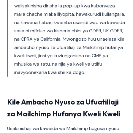
walisakinisha dirisha la pop-up kwa kubonyeza
mara chache miaka iliyopita, hawakurudi kuliangalia,
na hawana habari kwamba usanidi wao wa kawaida
sasa ni mfiduo wa kisheria chini ya GDPR, UK GDPR,
na CPRA ya California. Mwongozo huu unaeleza kile
ambacho nyuso za ufuatiliaji za Mailchimp hufanya
kweli kweli, jinsi ya kuziunganisha na CMP ya
mhusika wa tatu, na njia ya kweli ya utiifu
inavyoonekana kwa shirika dogo.
Kile Ambacho Nyuso za Ufuatiliaji
za Mailchimp Hufanya Kweli Kweli
Usakinishaji wa kawaida wa Mailchimp hugusa nyuso