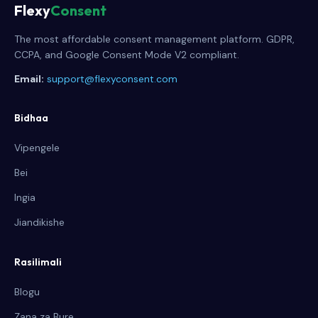
Flexy
Consent
The most affordable consent management platform. GDPR,
CCPA, and Google Consent Mode V2 compliant.
Email:
support@flexyconsent.com
Bidhaa
Vipengele
Bei
Ingia
Jiandikishe
Rasilimali
Blogu
Zana za Bure