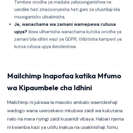
Tembea orodha ya maduka yaliyounganishwa na
uandike hati zinazoonyesha hati gani za ufuatiliaji kila
muunganisho ulisakinisha.
Je, wanachama wa zamani wamepewa ruhusa
upya?
Ikiwa ulihamisha wanachama kutoka orodha ya
zamani bila idhini wazi ya GDPR, thibitisha kampeni ya
kutoa ruhusa upya iliendeshwa.
Mailchimp Inapofaa katika Mfumo
wa Kipaumbele cha Idhini
Mailchimp ni jukwaa la masoko ambalo waendeshaji
wadogo wana uwezekano mkubwa zaidi wa kukutana
nalo na mara nyingi zaidi kusanidi vibaya. Habari njema
ni kwamba kazi ya utiifu inakua na usakinishaji: fomu