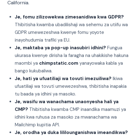
California.
Je, fomu zilizowekwa zimesanidiwa kwa GDPR?
Thibitisha kwamba ubadilishaji wa sehemu za utiifu wa
GDPR umewezeshwa kwenye fomu yoyote
inayohudumia trafiki ya EU.
Je, maktaba ya pop-up inasubiri idhini?
Fungua
ukurasa kwenye dirisha la faragha na uhakikishe hakuna
maombi ya
chimpstatic.com
yanayowaka kabla ya
bango kukubaliwa.
Je, hati ya ufuatiliaji wa tovuti imezuiliwa?
Ikiwa
ufuatiliaji wa tovuti umewezeshwa, thibitisha inapakia
tu baada ya idhini ya masoko.
Je, wasifu wa wanachama unaonyesha hali ya
CMP?
Thibitisha kwamba CMP inaandika maamuzi ya
idhini kwa ruhusa za masoko za mwanachama wa
Mailchimp kupitia API.
Je, orodha ya duka lililounganishwa imeandikwa?