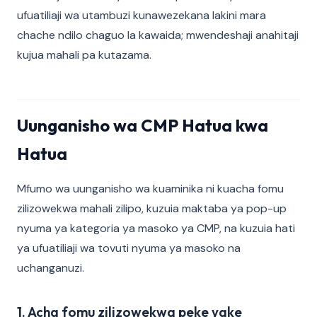
ufuatiliaji wa utambuzi kunawezekana lakini mara
chache ndilo chaguo la kawaida; mwendeshaji anahitaji
kujua mahali pa kutazama.
Uunganisho wa CMP Hatua kwa
Hatua
Mfumo wa uunganisho wa kuaminika ni kuacha fomu
zilizowekwa mahali zilipo, kuzuia maktaba ya pop-up
nyuma ya kategoria ya masoko ya CMP, na kuzuia hati
ya ufuatiliaji wa tovuti nyuma ya masoko na
uchanganuzi.
1. Acha fomu zilizowekwa peke yake