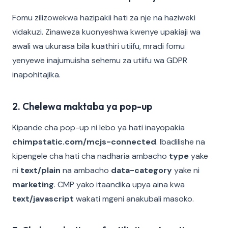
Fomu zilizowekwa hazipakii hati za nje na haziweki
vidakuzi. Zinaweza kuonyeshwa kwenye upakiaji wa
awali wa ukurasa bila kuathiri utiifu, mradi fomu
yenyewe inajumuisha sehemu za utiifu wa GDPR
inapohitajika.
2. Chelewa maktaba ya pop-up
Kipande cha pop-up ni lebo ya hati inayopakia
chimpstatic.com/mcjs-connected
. Ibadilishe na
kipengele cha hati cha nadharia ambacho
type
yake
ni
text/plain
na ambacho
data-category
yake ni
marketing
. CMP yako itaandika upya aina kwa
text/javascript
wakati mgeni anakubali masoko.