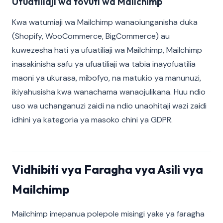
Ufuatiliaji wa tovuti wa Mailchimp
Kwa watumiaji wa Mailchimp wanaoiunganisha duka
(Shopify, WooCommerce, BigCommerce) au
kuwezesha hati ya ufuatiliaji wa Mailchimp, Mailchimp
inasakinisha safu ya ufuatiliaji wa tabia inayofuatilia
maoni ya ukurasa, mibofyo, na matukio ya manunuzi,
ikiyahusisha kwa wanachama wanaojulikana. Huu ndio
uso wa uchanganuzi zaidi na ndio unaohitaji wazi zaidi
idhini ya kategoria ya masoko chini ya GDPR.
Vidhibiti vya Faragha vya Asili vya
Mailchimp
Mailchimp imepanua polepole misingi yake ya faragha