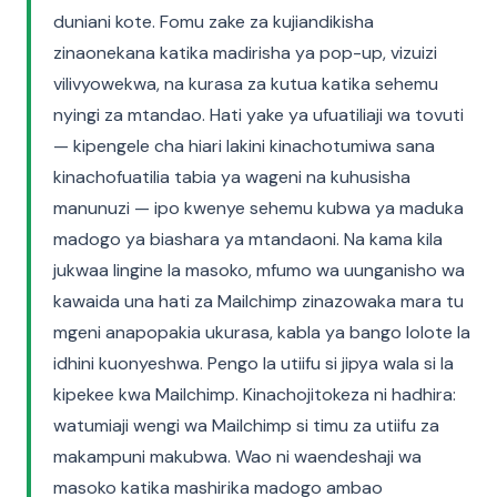
duniani kote. Fomu zake za kujiandikisha
zinaonekana katika madirisha ya pop-up, vizuizi
vilivyowekwa, na kurasa za kutua katika sehemu
nyingi za mtandao. Hati yake ya ufuatiliaji wa tovuti
— kipengele cha hiari lakini kinachotumiwa sana
kinachofuatilia tabia ya wageni na kuhusisha
manunuzi — ipo kwenye sehemu kubwa ya maduka
madogo ya biashara ya mtandaoni. Na kama kila
jukwaa lingine la masoko, mfumo wa uunganisho wa
kawaida una hati za Mailchimp zinazowaka mara tu
mgeni anapopakia ukurasa, kabla ya bango lolote la
idhini kuonyeshwa. Pengo la utiifu si jipya wala si la
kipekee kwa Mailchimp. Kinachojitokeza ni hadhira:
watumiaji wengi wa Mailchimp si timu za utiifu za
makampuni makubwa. Wao ni waendeshaji wa
masoko katika mashirika madogo ambao