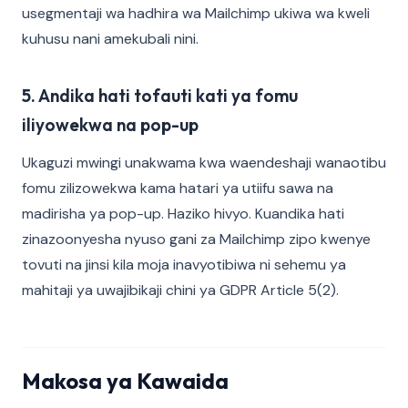
usegmentaji wa hadhira wa Mailchimp ukiwa wa kweli
kuhusu nani amekubali nini.
5. Andika hati tofauti kati ya fomu
iliyowekwa na pop-up
Ukaguzi mwingi unakwama kwa waendeshaji wanaotibu
fomu zilizowekwa kama hatari ya utiifu sawa na
madirisha ya pop-up. Haziko hivyo. Kuandika hati
zinazoonyesha nyuso gani za Mailchimp zipo kwenye
tovuti na jinsi kila moja inavyotibiwa ni sehemu ya
mahitaji ya uwajibikaji chini ya GDPR Article 5(2).
Makosa ya Kawaida