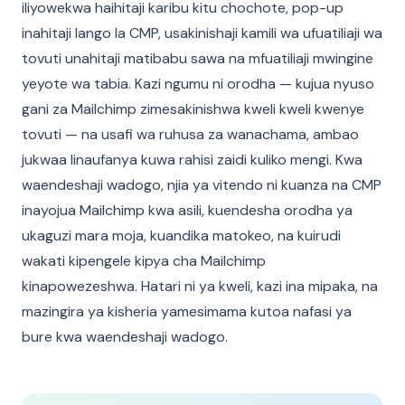
iliyowekwa haihitaji karibu kitu chochote, pop-up
inahitaji lango la CMP, usakinishaji kamili wa ufuatiliaji wa
tovuti unahitaji matibabu sawa na mfuatiliaji mwingine
yeyote wa tabia. Kazi ngumu ni orodha — kujua nyuso
gani za Mailchimp zimesakinishwa kweli kweli kwenye
tovuti — na usafi wa ruhusa za wanachama, ambao
jukwaa linaufanya kuwa rahisi zaidi kuliko mengi. Kwa
waendeshaji wadogo, njia ya vitendo ni kuanza na CMP
inayojua Mailchimp kwa asili, kuendesha orodha ya
ukaguzi mara moja, kuandika matokeo, na kuirudi
wakati kipengele kipya cha Mailchimp
kinapowezeshwa. Hatari ni ya kweli, kazi ina mipaka, na
mazingira ya kisheria yamesimama kutoa nafasi ya
bure kwa waendeshaji wadogo.