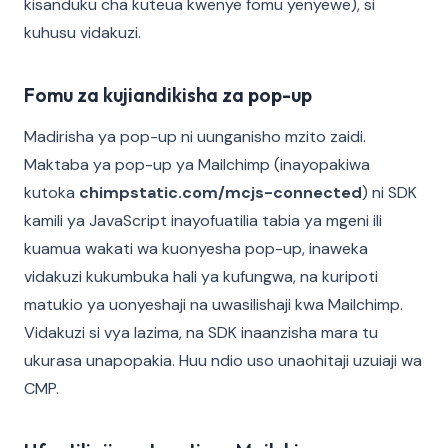
kisanduku cha kuteua kwenye fomu yenyewe), si
kuhusu vidakuzi.
Fomu za kujiandikisha za pop-up
Madirisha ya pop-up ni uunganisho mzito zaidi.
Maktaba ya pop-up ya Mailchimp (inayopakiwa
kutoka
chimpstatic.com/mcjs-connected
) ni SDK
kamili ya JavaScript inayofuatilia tabia ya mgeni ili
kuamua wakati wa kuonyesha pop-up, inaweka
vidakuzi kukumbuka hali ya kufungwa, na kuripoti
matukio ya uonyeshaji na uwasilishaji kwa Mailchimp.
Vidakuzi si vya lazima, na SDK inaanzisha mara tu
ukurasa unapopakia. Huu ndio uso unaohitaji uzuiaji wa
CMP.