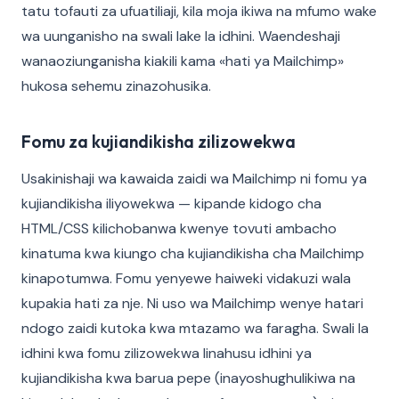
tatu tofauti za ufuatiliaji, kila moja ikiwa na mfumo wake
wa uunganisho na swali lake la idhini. Waendeshaji
wanaoziunganisha kiakili kama «hati ya Mailchimp»
hukosa sehemu zinazohusika.
Fomu za kujiandikisha zilizowekwa
Usakinishaji wa kawaida zaidi wa Mailchimp ni fomu ya
kujiandikisha iliyowekwa — kipande kidogo cha
HTML/CSS kilichobanwa kwenye tovuti ambacho
kinatuma kwa kiungo cha kujiandikisha cha Mailchimp
kinapotumwa. Fomu yenyewe haiweki vidakuzi wala
kupakia hati za nje. Ni uso wa Mailchimp wenye hatari
ndogo zaidi kutoka kwa mtazamo wa faragha. Swali la
idhini kwa fomu zilizowekwa linahusu idhini ya
kujiandikisha kwa barua pepe (inayoshughulikiwa na