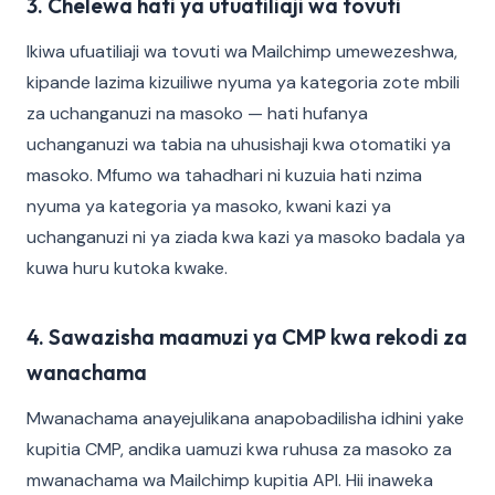
3. Chelewa hati ya ufuatiliaji wa tovuti
Ikiwa ufuatiliaji wa tovuti wa Mailchimp umewezeshwa,
kipande lazima kizuiliwe nyuma ya kategoria zote mbili
za uchanganuzi na masoko — hati hufanya
uchanganuzi wa tabia na uhusishaji kwa otomatiki ya
masoko. Mfumo wa tahadhari ni kuzuia hati nzima
nyuma ya kategoria ya masoko, kwani kazi ya
uchanganuzi ni ya ziada kwa kazi ya masoko badala ya
kuwa huru kutoka kwake.
4. Sawazisha maamuzi ya CMP kwa rekodi za
wanachama
Mwanachama anayejulikana anapobadilisha idhini yake
kupitia CMP, andika uamuzi kwa ruhusa za masoko za
mwanachama wa Mailchimp kupitia API. Hii inaweka