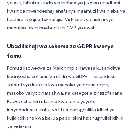
ya asili, lakini muundo wa bidhaa ya jukwaa unadhani
kwamba mwendeshaji anafanya maamuzi kwa niaba ya
hadhira isiyojua teknolojia. Vidhibiti vya asili ni vya
manufaa, lakini havibadilishi CMP ya awali.
Ubadilishaji wa sehemu za GDPR kwenye
fomu
Fomu zilizowekwa za Mailchimp zinaweza kusanidiwa
kuonyesha sehemu za utiifu wa GDPR — visanduku
tofauti vya kuteua kwa masoko ya barua pepe,
masoko yaliyobinafsishwa, na kategoria zinazofanana.
Kuwezesha hili ni lazima kwa fomu yoyote
inayohudumia trafiki ya EU. Inashughulikia idhini ya
kujiandikisha kwa barua pepe lakini haishughulikii idhini
ya vidakuzi.