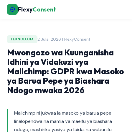
Flexy
Consent
2 Julai 2026 | FlexyConsent
TEKNOLOJIA
Mwongozo wa Kuunganisha
Idhini ya Vidakuzi vya
Mailchimp: GDPR kwa Masoko
ya Barua Pepe ya Biashara
Ndogo mwaka 2026
Mailchimp ni jukwaa la masoko ya barua pepe
linalopendwa na mamia ya maelfu ya biashara
ndogo, mashirika yasiyo ya faida, na wabunifu