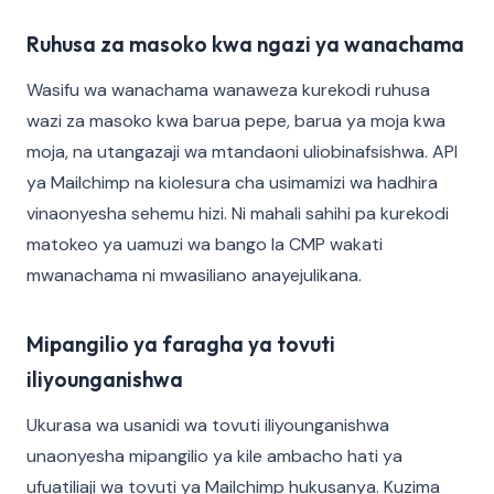
Ruhusa za masoko kwa ngazi ya wanachama
Wasifu wa wanachama wanaweza kurekodi ruhusa
wazi za masoko kwa barua pepe, barua ya moja kwa
moja, na utangazaji wa mtandaoni uliobinafsishwa. API
ya Mailchimp na kiolesura cha usimamizi wa hadhira
vinaonyesha sehemu hizi. Ni mahali sahihi pa kurekodi
matokeo ya uamuzi wa bango la CMP wakati
mwanachama ni mwasiliano anayejulikana.
Mipangilio ya faragha ya tovuti
iliyounganishwa
Ukurasa wa usanidi wa tovuti iliyounganishwa
unaonyesha mipangilio ya kile ambacho hati ya
ufuatiliaji wa tovuti ya Mailchimp hukusanya. Kuzima