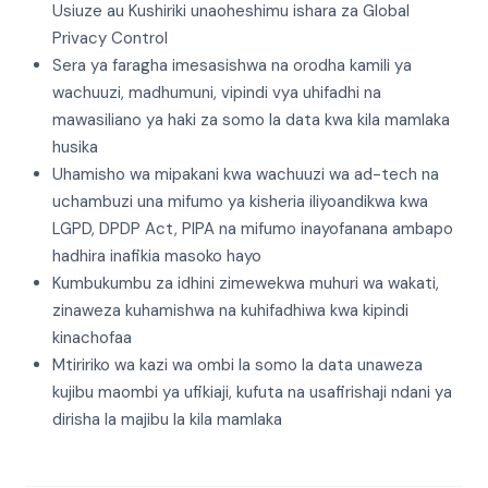
Usiuze au Kushiriki unaoheshimu ishara za Global
Privacy Control
Sera ya faragha imesasishwa na orodha kamili ya
wachuuzi, madhumuni, vipindi vya uhifadhi na
mawasiliano ya haki za somo la data kwa kila mamlaka
husika
Uhamisho wa mipakani kwa wachuuzi wa ad-tech na
uchambuzi una mifumo ya kisheria iliyoandikwa kwa
LGPD, DPDP Act, PIPA na mifumo inayofanana ambapo
hadhira inafikia masoko hayo
Kumbukumbu za idhini zimewekwa muhuri wa wakati,
zinaweza kuhamishwa na kuhifadhiwa kwa kipindi
kinachofaa
Mtiririko wa kazi wa ombi la somo la data unaweza
kujibu maombi ya ufikiaji, kufuta na usafirishaji ndani ya
dirisha la majibu la kila mamlaka