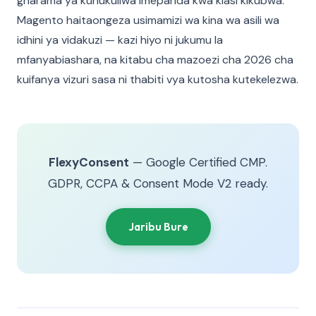
gharama ya kunukuliwa imepanda kwa kiasi kikubwa.
Magento haitaongeza usimamizi wa kina wa asili wa
idhini ya vidakuzi — kazi hiyo ni jukumu la
mfanyabiashara, na kitabu cha mazoezi cha 2026 cha
kuifanya vizuri sasa ni thabiti vya kutosha kutekelezwa.
FlexyConsent
— Google Certified CMP.
GDPR, CCPA & Consent Mode V2 ready.
Jaribu Bure