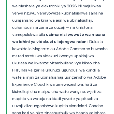
wa biashara ya elektroniki ya 2026. Ni majukwaa
yenye nguvu, yanayoweza kubinafsishwa sana na
uunganisho wa kina wa asili wa ubinafsishaji,
uchambuzi na zana za uuzaji — na kihistoria
yamepelekwa bila
usimamizi wowote wa maana
wa idhini ya vidakuzi uliojengwa ndani
. Duka la
kawaida la Magento au Adobe Commerce huwasha
mstari mrefu wa vidakuzi kwenye upakiaji wa
ukurasa wa kwanza: vitambulisho vya kikao cha
PHP, hali ya gari la ununuzi, ugunduzi wa kundi la
wateja, injini za ubinafsishaji, uunganisho wa Adobe
Experience Cloud ikiwa umewezeshwa, hati za
kisindikaji cha malipo cha watu wengine, wijeti za
mapitio ya wateja na idadi yoyote ya pikseli za
uuzaji zilizounganishwa kupitia viendelezi. Chache
sana kati ya hizo zinashughulikiwa baada ya ishara