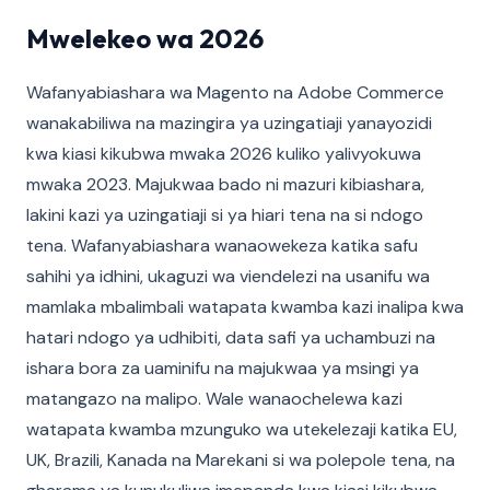
Mwelekeo wa 2026
Wafanyabiashara wa Magento na Adobe Commerce
wanakabiliwa na mazingira ya uzingatiaji yanayozidi
kwa kiasi kikubwa mwaka 2026 kuliko yalivyokuwa
mwaka 2023. Majukwaa bado ni mazuri kibiashara,
lakini kazi ya uzingatiaji si ya hiari tena na si ndogo
tena. Wafanyabiashara wanaowekeza katika safu
sahihi ya idhini, ukaguzi wa viendelezi na usanifu wa
mamlaka mbalimbali watapata kwamba kazi inalipa kwa
hatari ndogo ya udhibiti, data safi ya uchambuzi na
ishara bora za uaminifu na majukwaa ya msingi ya
matangazo na malipo. Wale wanaochelewa kazi
watapata kwamba mzunguko wa utekelezaji katika EU,
UK, Brazili, Kanada na Marekani si wa polepole tena, na