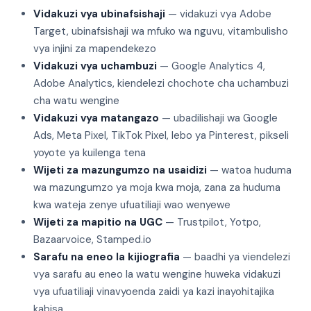
Vidakuzi vya ubinafsishaji
— vidakuzi vya Adobe
Target, ubinafsishaji wa mfuko wa nguvu, vitambulisho
vya injini za mapendekezo
Vidakuzi vya uchambuzi
— Google Analytics 4,
Adobe Analytics, kiendelezi chochote cha uchambuzi
cha watu wengine
Vidakuzi vya matangazo
— ubadilishaji wa Google
Ads, Meta Pixel, TikTok Pixel, lebo ya Pinterest, pikseli
yoyote ya kuilenga tena
Wijeti za mazungumzo na usaidizi
— watoa huduma
wa mazungumzo ya moja kwa moja, zana za huduma
kwa wateja zenye ufuatiliaji wao wenyewe
Wijeti za mapitio na UGC
— Trustpilot, Yotpo,
Bazaarvoice, Stamped.io
Sarafu na eneo la kijiografia
— baadhi ya viendelezi
vya sarafu au eneo la watu wengine huweka vidakuzi
vya ufuatiliaji vinavyoenda zaidi ya kazi inayohitajika
kabisa