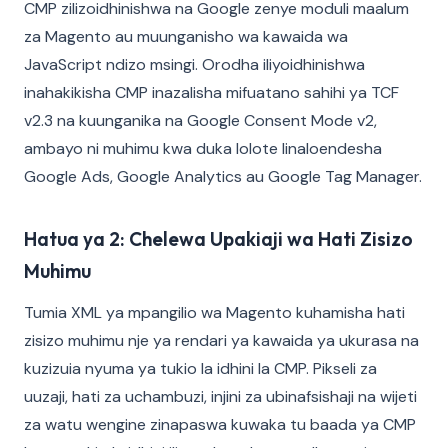
CMP zilizoidhinishwa na Google zenye moduli maalum
za Magento au muunganisho wa kawaida wa
JavaScript ndizo msingi. Orodha iliyoidhinishwa
inahakikisha CMP inazalisha mifuatano sahihi ya TCF
v2.3 na kuunganika na Google Consent Mode v2,
ambayo ni muhimu kwa duka lolote linaloendesha
Google Ads, Google Analytics au Google Tag Manager.
Hatua ya 2: Chelewa Upakiaji wa Hati Zisizo
Muhimu
Tumia XML ya mpangilio wa Magento kuhamisha hati
zisizo muhimu nje ya rendari ya kawaida ya ukurasa na
kuzizuia nyuma ya tukio la idhini la CMP. Pikseli za
uuzaji, hati za uchambuzi, injini za ubinafsishaji na wijeti
za watu wengine zinapaswa kuwaka tu baada ya CMP