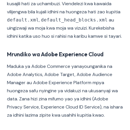
kusajili hati za uchambuzi. Viendelezi kwa kawaida
vilijengwa bila kujali idhini na huongeza hati zao kupitia
,
au
default.xml
default_head_blocks.xml
uingizwaji wa moja kwa moja wa vizuizi. Kurekebisha
idhini katika uso huo si rahisi na karibu kamwe si tayari.
Mrundiko wa Adobe Experience Cloud
Maduka ya Adobe Commerce yanayounganika na
Adobe Analytics, Adobe Target, Adobe Audience
Manager au Adobe Experience Platform mpya
huongeza safu nyingine ya vidakuzi na ukusanyaji wa
data. Zana hizi zina mifumo yao ya idhini (Adobe
Privacy Service, Experience Cloud ID Service), na ishara
za idhini lazima zipite kwa usahihi kupitia kwao.