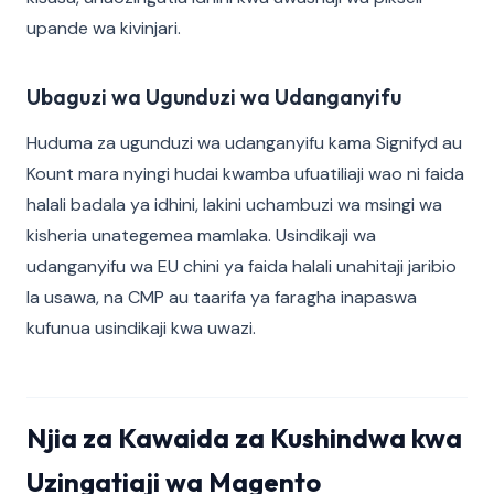
upande wa kivinjari.
Ubaguzi wa Ugunduzi wa Udanganyifu
Huduma za ugunduzi wa udanganyifu kama Signifyd au
Kount mara nyingi hudai kwamba ufuatiliaji wao ni faida
halali badala ya idhini, lakini uchambuzi wa msingi wa
kisheria unategemea mamlaka. Usindikaji wa
udanganyifu wa EU chini ya faida halali unahitaji jaribio
la usawa, na CMP au taarifa ya faragha inapaswa
kufunua usindikaji kwa uwazi.
Njia za Kawaida za Kushindwa kwa
Uzingatiaji wa Magento