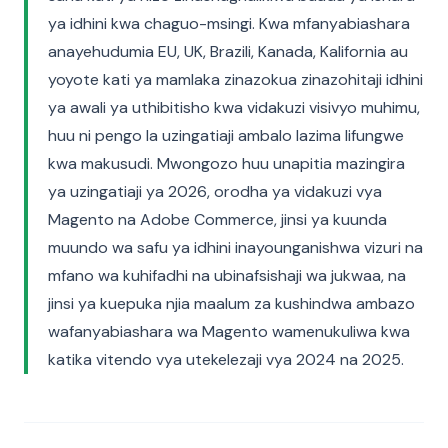
ya idhini kwa chaguo-msingi. Kwa mfanyabiashara
anayehudumia EU, UK, Brazili, Kanada, Kalifornia au
yoyote kati ya mamlaka zinazokua zinazohitaji idhini
ya awali ya uthibitisho kwa vidakuzi visivyo muhimu,
huu ni pengo la uzingatiaji ambalo lazima lifungwe
kwa makusudi. Mwongozo huu unapitia mazingira
ya uzingatiaji ya 2026, orodha ya vidakuzi vya
Magento na Adobe Commerce, jinsi ya kuunda
muundo wa safu ya idhini inayounganishwa vizuri na
mfano wa kuhifadhi na ubinafsishaji wa jukwaa, na
jinsi ya kuepuka njia maalum za kushindwa ambazo
wafanyabiashara wa Magento wamenukuliwa kwa
katika vitendo vya utekelezaji vya 2024 na 2025.