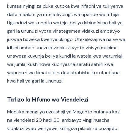
kurasa nyingi za duka kutoka kwa hifadhi ya tuli yenye
data maalum ya mteja iliyoingizwa upande wa mteja.
Ugunduzi wa kundi la wateja, bei ya kibinafsi na hali ya
gari la ununuzi vyote vinategemea vidakuzi ambavyo
jukwaa huweka kwenye ukingo. Utekelezaji wa naïve wa
idhini ambao unazuia vidakuzi vyote visivyo muhimu
unaweza kuvunja bei ya kundi la wateja kwa watumiaji
wa jumla, kushindwa kuonyesha sarafu sahihi kwa
wanunuzi wa kimataifa na kusababisha kutofautiana
kwa hali ya gari la ununuzi.
Tatizo la Mfumo wa Viendelezi
Maduka mengi ya uzalishaji ya Magento hufanya kazi
na viendelezi 20 hadi 60, ambavyo vingi huacha
vidakuzi vyao wenyewe, kuingiza pikseli za uuzaji au