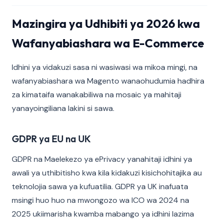
Mazingira ya Udhibiti ya 2026 kwa
Wafanyabiashara wa E-Commerce
Idhini ya vidakuzi sasa ni wasiwasi wa mikoa mingi, na
wafanyabiashara wa Magento wanaohudumia hadhira
za kimataifa wanakabiliwa na mosaic ya mahitaji
yanayoingiliana lakini si sawa.
GDPR ya EU na UK
GDPR na Maelekezo ya ePrivacy yanahitaji idhini ya
awali ya uthibitisho kwa kila kidakuzi kisichohitajika au
teknolojia sawa ya kufuatilia. GDPR ya UK inafuata
msingi huo huo na mwongozo wa ICO wa 2024 na
2025 ukiimarisha kwamba mabango ya idhini lazima