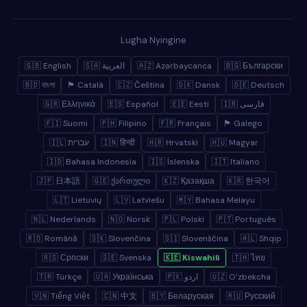
Lugha Nyingine
🇬🇧 English
🇸🇦 العربية
🇦🇿 Azərbaycanca
🇧🇬 Български
🇧🇩 বাংলা
🏴 Català
🇨🇿 Čeština
🇩🇰 Dansk
🇩🇪 Deutsch
🇬🇷 Ελληνικά
🇪🇸 Español
🇪🇪 Eesti
🇮🇷 فارسی
🇫🇮 Suomi
🇵🇭 Filipino
🇫🇷 Français
🏴 Galego
🇮🇱 עברית
🇮🇳 हिन्दी
🇭🇷 Hrvatski
🇭🇺 Magyar
🇮🇩 Bahasa Indonesia
🇮🇸 Íslenska
🇮🇹 Italiano
🇯🇵 日本語
🇬🇪 ქართული
🇰🇿 Қазақша
🇰🇷 한국어
🇱🇹 Lietuvių
🇱🇻 Latviešu
🇲🇾 Bahasa Melayu
🇳🇱 Nederlands
🇳🇴 Norsk
🇵🇱 Polski
🇵🇹 Português
🇷🇴 Română
🇸🇰 Slovenčina
🇸🇮 Slovenščina
🇦🇱 Shqip
🇷🇸 Српски
🇸🇪 Svenska
🇰🇪 Kiswahili
🇹🇭 ไทย
🇹🇷 Türkçe
🇺🇦 Українська
🇵🇰 اردو
🇺🇿 Oʻzbekcha
🇻🇳 Tiếng Việt
🇨🇳 中文
🇧🇾 Беларуская
🇷🇺 Русский