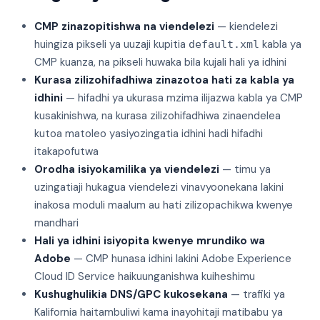
CMP zinazopitishwa na viendelezi
— kiendelezi
huingiza pikseli ya uuzaji kupitia
kabla ya
default.xml
CMP kuanza, na pikseli huwaka bila kujali hali ya idhini
Kurasa zilizohifadhiwa zinazotoa hati za kabla ya
idhini
— hifadhi ya ukurasa mzima ilijazwa kabla ya CMP
kusakinishwa, na kurasa zilizohifadhiwa zinaendelea
kutoa matoleo yasiyozingatia idhini hadi hifadhi
itakapofutwa
Orodha isiyokamilika ya viendelezi
— timu ya
uzingatiaji hukagua viendelezi vinavyoonekana lakini
inakosa moduli maalum au hati zilizopachikwa kwenye
mandhari
Hali ya idhini isiyopita kwenye mrundiko wa
Adobe
— CMP hunasa idhini lakini Adobe Experience
Cloud ID Service haikuunganishwa kuiheshimu
Kushughulikia DNS/GPC kukosekana
— trafiki ya
Kalifornia haitambuliwi kama inayohitaji matibabu ya