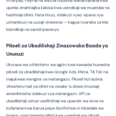
Afterpay, PayPal na watoa huduma wanaofanana kwa
ujumla zinahitajika kabisa kwa usindikaji wa muamala na
hazihitaji idhini. Hata hivyo, vidakuzi vyao vipana vya
uchambuzi na uuzaji vinaweza — kagua nyaraka za kila
kisindikaji na sanidi ipasavyo.
Pikseli za Ubadilishaji Zinazowaka Baada ya
Ununuzi
Ukurasa wa uthibitisho wa agizo kwa kawaida huwasha
pikseli za ubadilishaji kwa Google Ads, Meta, TikTok na
majukwaa mengine ya matangazo. Pikseli hizi lazima
ziheshimu hali ya idhini na ziwake tu ikiwa mtumiaji
ameidhinisha vidakuzi vya matangazo. API za
ubadilishaji zenye usafirishaji wa upande wa seva na
kufanana kwa barua pepe iliyofichwa ni mbadala wa
kisasa, unaozingatia idhini kwa uwashaji wa pikseli