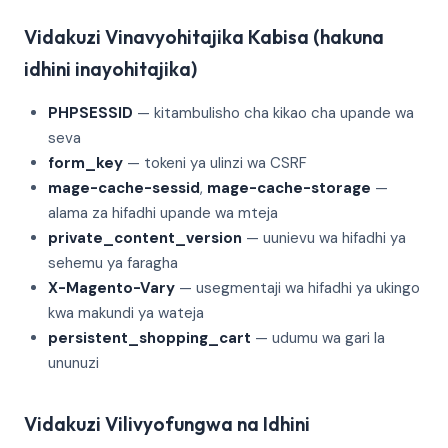
Vidakuzi Vinavyohitajika Kabisa (hakuna
idhini inayohitajika)
PHPSESSID
— kitambulisho cha kikao cha upande wa
seva
form_key
— tokeni ya ulinzi wa CSRF
mage-cache-sessid
,
mage-cache-storage
—
alama za hifadhi upande wa mteja
private_content_version
— uunievu wa hifadhi ya
sehemu ya faragha
X-Magento-Vary
— usegmentaji wa hifadhi ya ukingo
kwa makundi ya wateja
persistent_shopping_cart
— udumu wa gari la
ununuzi
Vidakuzi Vilivyofungwa na Idhini