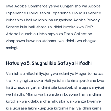
Kwa Adobe Commerce yenye uunganisho wa Adobe
Experience Cloud, sanidi Experience Cloud ID Service
kuheshimu hali ya idhini na unganisha Adobe Privacy
Service kukubali ishara za idhini kutoka kwa CMP.
Adobe Launch au lebo mpya za Data Collection
zinapaswa kuwa na ufahamu wa idhini kwa chaguo-
msingi.
Hatua ya 5: Shughulikia Safu ya Hifadhi
Varnish au hifadhi iliyojengwa ndani ya Magento hutoa
trafiki nyingi za duka. Hali ya idhini lazima ipatikane kwa
hati zinazozingatia idhini bila kusababisha ugawanyikaji
wa hifadhi. Mfano wa kawaida ni kusoma hali ya idhini
kutoka kwa kidakuzi cha mhusika wa kwanza kwenye
kila ukurasa lakini kuepuka kutumia hali ya idhini kama