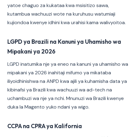
yatoe chaguo za kukataa kwa msisitizo sawa,
kutambua wachuuzi wote na kuruhusu watumiaji
kujiondoa kwenye idhini kwa urahisi kama walivyoitoa.
LGPD ya Brazili na Kanuni ya Uhamisho wa
Mipakani ya 2026
LGPD inatumika nje ya eneo na kanuni ya uhamisho wa
mipakani ya 2026 inahitaji mifumo ya mikataba
iliyoidhinishwa na ANPD kwa ajili ya kuhamisha data ya
kibinafsi ya Brazili kwa wachuuzi wa ad-tech na
uchambuzi wa nje ya nchi. Mnunuzi wa Brazili kwenye
duka la Magento yuko ndani ya wigo.
CCPA na CPRA ya Kalifornia