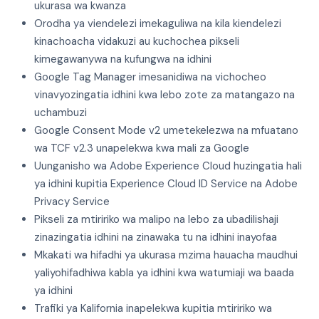
ukurasa wa kwanza
Orodha ya viendelezi imekaguliwa na kila kiendelezi
kinachoacha vidakuzi au kuchochea pikseli
kimegawanywa na kufungwa na idhini
Google Tag Manager imesanidiwa na vichocheo
vinavyozingatia idhini kwa lebo zote za matangazo na
uchambuzi
Google Consent Mode v2 umetekelezwa na mfuatano
wa TCF v2.3 unapelekwa kwa mali za Google
Uunganisho wa Adobe Experience Cloud huzingatia hali
ya idhini kupitia Experience Cloud ID Service na Adobe
Privacy Service
Pikseli za mtiririko wa malipo na lebo za ubadilishaji
zinazingatia idhini na zinawaka tu na idhini inayofaa
Mkakati wa hifadhi ya ukurasa mzima hauacha maudhui
yaliyohifadhiwa kabla ya idhini kwa watumiaji wa baada
ya idhini
Trafiki ya Kalifornia inapelekwa kupitia mtiririko wa