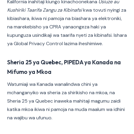
Kalifornia inahitaji kiungo kinachoonekana
Usiuze au
Kushiriki Taarifa Zangu za Kibinafsi
kwa tovuti nyingi za
kibiashara, ikiwa ni pamoja na biashara ya elektroniki,
na marekebisho ya CPRA yanaongeza haki ya
kupunguza usindikaji wa taarifa nyeti za kibinafsi. Ishara
ya Global Privacy Control lazima iheshimiwe.
Sheria 25 ya Quebec, PIPEDA ya Kanada na
Mifumo ya Mkoa
Watumiaji wa Kanada wanalindwa chini ya
mchanganyiko wa sheria za shirikisho na mkoa, na
Sheria 25 ya Quebec inaweka mahitaji magumu zaidi
katika mkoa ikiwa ni pamoja na muda maalum wa idhini
na wajibu wa ufunuo.