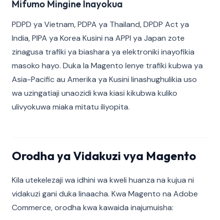
Mifumo Mingine Inayokua
PDPD ya Vietnam, PDPA ya Thailand, DPDP Act ya
India, PIPA ya Korea Kusini na APPI ya Japan zote
zinagusa trafiki ya biashara ya elektroniki inayofikia
masoko hayo. Duka la Magento lenye trafiki kubwa ya
Asia-Pacific au Amerika ya Kusini linashughulikia uso
wa uzingatiaji unaozidi kwa kiasi kikubwa kuliko
ulivyokuwa miaka mitatu iliyopita.
Orodha ya Vidakuzi vya Magento
Kila utekelezaji wa idhini wa kweli huanza na kujua ni
vidakuzi gani duka linaacha. Kwa Magento na Adobe
Commerce, orodha kwa kawaida inajumuisha: