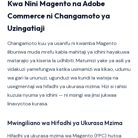
Kwa Nini Magento na Adobe
Commerce ni Changamoto ya
Uzingatiaji
Changamoto kuu ya usanifu ni kwamba Magento
ilibuniwa muda mrefu kabla mahitaji ya idhini hayakuwa
matarajio ya kiseria la udhibiti. Matumizi yake ya asili ya
vidakuzi yamefungwa katika usimamizi wa kikao, udumu
wa gari la ununuzi, ugunduzi wa kundi la wateja na
usegmentaji wa hifadhi ya ukurasa mzima. Hizi si rahisi
kuzuia nyuma ya idhini — ni msingi wa jinsi jukwaa
linavyotoa kurasa.
Mwingiliano wa Hifadhi ya Ukurasa Mzima
Hifadhi ya ukurasa mzima wa Magento (FPC) hutoa