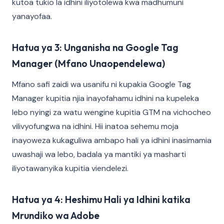
kutoa tukio la idhini iliyotolewa kwa madhumuni
yanayofaa.
Hatua ya 3: Unganisha na Google Tag
Manager (Mfano Unaopendelewa)
Mfano safi zaidi wa usanifu ni kupakia Google Tag
Manager kupitia njia inayofahamu idhini na kupeleka
lebo nyingi za watu wengine kupitia GTM na vichocheo
vilivyofungwa na idhini. Hii inatoa sehemu moja
inayoweza kukaguliwa ambapo hali ya idhini inasimamia
uwashaji wa lebo, badala ya mantiki ya masharti
iliyotawanyika kupitia viendelezi.
Hatua ya 4: Heshimu Hali ya Idhini katika
Mrundiko wa Adobe