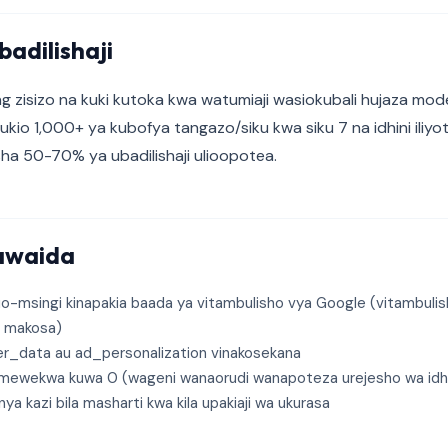
adilishaji
ing zisizo na kuki kutoka kwa watumiaji wasiokubali hujaza model
tukio 1,000+ ya kubofya tangazo/siku kwa siku 7 na idhini iliy
ha 50-70% ya ubadilishaji ulioopotea.
awaida
o-msingi kinapakia baada ya vitambulisho vya Google (vitambulis
wa makosa)
r_data au ad_personalization vinakosekana
mewekwa kuwa 0 (wageni wanaorudi wanapoteza urejesho wa idhi
anya kazi bila masharti kwa kila upakiaji wa ukurasa