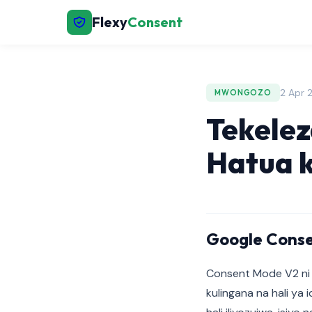
Flexy
Consent
2 Apr 
MWONGOZO
Tekele
Hatua 
Google Conse
Consent Mode V2 ni A
kulingana na hali ya