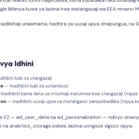
na kuki wakati idhini haijatolewa, kisha kubadilika hadi ufuatiliaji
ogle iliifanya kuwa ya lazima kwa watangazaji wa EEA mnamo 
ubadilishaji unasimama, hadhira za uuzaji upya zinapungua, na 
vya Idhini
dhibiti kuki za utangazaji
ge
— Inadhibiti kuki za uchambuzi
Inadhibiti kama data ya mtumiaji inatumwa kwa utangazaji (mpya 
ion
— Inadhibiti uuzaji upya na matangazo yanayobadilika (mpya ka
vya V2 — ad_user_data na ad_personalization — ndivyo vinavy
 na analytics_storage pekee, lazima uongeze vigezo vipya.