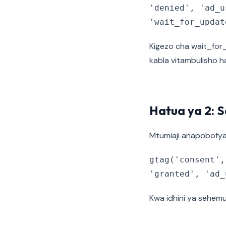
'denied', 'ad_u
'wait_for_updat
Kigezo cha wait_for
kabla vitambulisho ha
Hatua ya 2: S
Mtumiaji anapobofya 
gtag('consent',
'granted', 'ad_
Kwa idhini ya sehemu