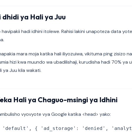
 dhidi ya Hali ya Juu
havipakii hadi idhini itolewe. Rahisi lakini unapoteza data yo
a.
apakia mara moja katika hali iliyozuiwa, vikituma ping zisizo na
umia hizi kwa muundo wa ubadilishaji, kurudisha hadi 70% ya ub
i ya Juu kila wakati.
eka Hali ya Chaguo-msingi ya Idhini
tambulisho vyovyote vya Google katika <head> yako:
 'default', { 'ad_storage': 'denied', 'analyt