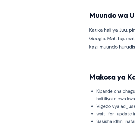
Muundo wa Ub
Katika hali ya Juu, p
Google. Mahitaji: ma
kazi, muundo hurudis
Makosa ya K
Kipande cha chagu
hali iliyotolewa k
Vigezo vya ad_use
wait_for_update i
Sasisha idhini inaf