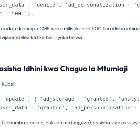
ser_data': 'denied', 'ad_personalization': 'd
e': 500 });
_update kinampa CMP wako milisekunde 500 kurudisha idhini 
vijaaendelea katika hali iliyokataliwa.
asisha Idhini kwa Chaguo la Mtumiaji
Kubali:
 'update', { 'ad_storage': 'granted', 'analyt
user_data': 'granted', 'ad_personalization': 
 (uchambuzi pekee, hakuna matangazo), sasisha vigezo vilivy