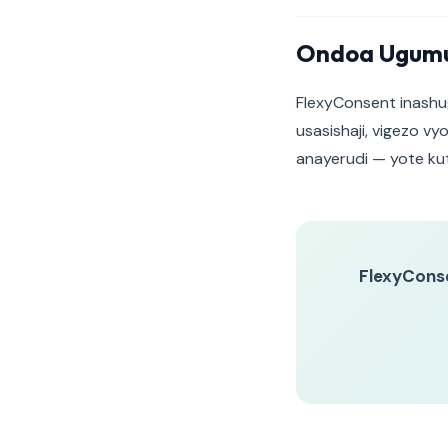
Ondoa Ugumu
FlexyConsent inashugh
usasishaji, vigezo v
anayerudi — yote kut
FlexyCons