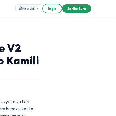
Kiswahili
Ingia
Jaribu Bure
e V2
 Kamili
inavyofanya kazi
eza kupakia katika