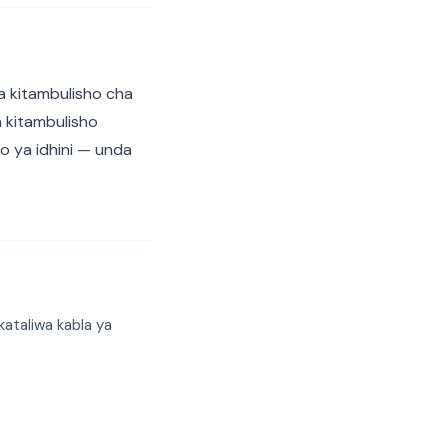
a kitambulisho cha
a kitambulisho
ko ya idhini — unda
ataliwa kabla ya