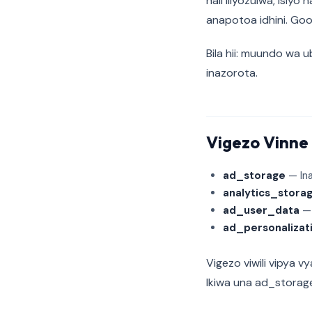
hali iliyozuiwa, isiyo 
anapotoa idhini. Go
Bila hii: muundo wa 
inazorota.
Vigezo Vinne 
ad_storage
— Ina
analytics_stora
ad_user_data
— 
ad_personalizat
Vigezo viwili vipya 
Ikiwa una ad_storage