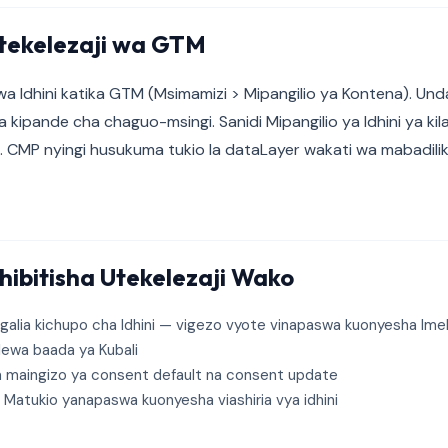
Utekelezaji wa GTM
 Idhini katika GTM (Msimamizi > Mipangilio ya Kontena). Und
na kipande cha chaguo-msingi. Sanidi Mipangilio ya Idhini ya kil
ka. CMP nyingi husukuma tukio la dataLayer wakati wa mabadili
hibitisha Utekelezaji Wako
alia kichupo cha Idhini — vigezo vyote vinapaswa kuonyesha Imek
lewa baada ya Kubali
 maingizo ya consent default na consent update
Matukio yanapaswa kuonyesha viashiria vya idhini