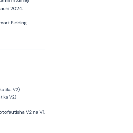
 kamili mtumiaji
Machi 2024.
Smart Bidding
katika V2)
tika V2)
otofautisha V2 na V1.