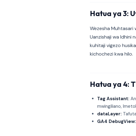
Hatua ya 3: 
Wezesha Muhtasari wa
Uanzishaji wa Idhini 
kuhitaji vigezo husi
kichochezi kwa hilo.
Hatua ya 4: T
Tag Assistant:
Ang
mwingiliano, Imeto
dataLayer:
Tafuta
GA4 DebugView: