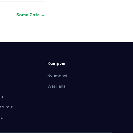
Soma Zote →
Kampuni
Nyumbani
Wasiliana
ha
atumizi
zi