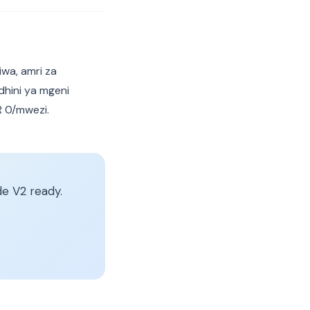
iwa, amri za
dhini ya mgeni
R 0/mwezi.
e V2 ready.