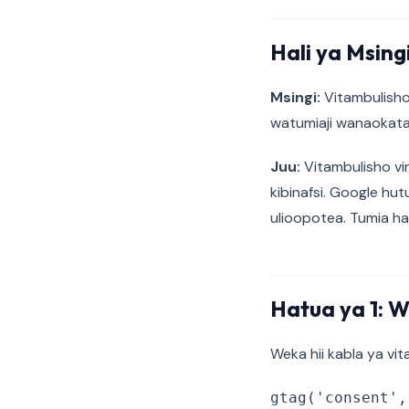
Hali ya Msingi
Msingi:
Vitambulisho 
watumiaji wanaokata
Juu:
Vitambulisho vin
kibinafsi. Google hut
ulioopotea. Tumia hal
Hatua ya 1: W
Weka hii kabla ya vi
gtag('consent',