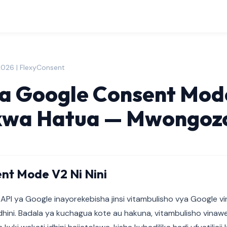
2026 | FlexyConsent
za Google Consent Mod
kwa Hatua — Mwongozo
nt Mode V2 Ni Nini
PI ya Google inayorekebisha jinsi vitambulisho vya Google v
 idhini. Badala ya kuchagua kote au hakuna, vitambulisho vinaw