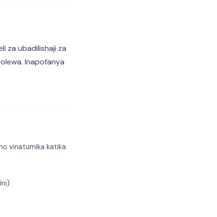
i za ubadilishaji za
otolewa. Inapofanya
ho vinatumika katika
ni)