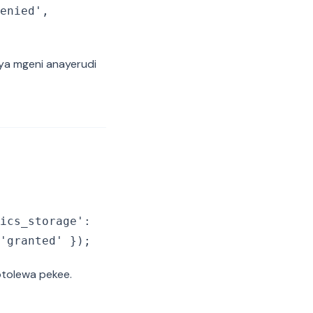
enied',
ya mgeni anayerudi
ics_storage':
'granted' });
otolewa pekee.