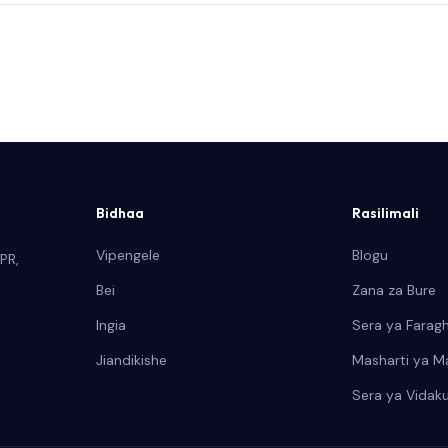
Bidhaa
Rasilimali
Vipengele
Blogu
PR,
Bei
Zana za Bure
Ingia
Sera ya Farag
Jiandikishe
Masharti ya M
Sera ya Vidaku