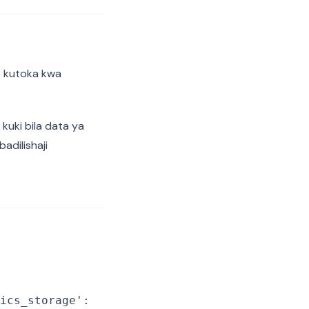
te kutoka kwa
 kuki bila data ya
adilishaji
ics_storage':