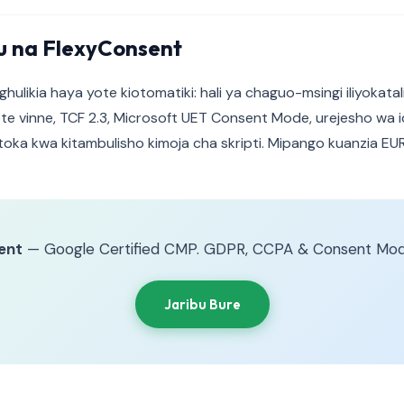
 na FlexyConsent
ulikia haya yote kiotomatiki: hali ya chaguo-msingi iliyokatal
yote vinne, TCF 2.3, Microsoft UET Consent Mode, urejesho wa i
oka kwa kitambulisho kimoja cha skripti. Mipango kuanzia EU
ent
— Google Certified CMP. GDPR, CCPA & Consent Mod
Jaribu Bure