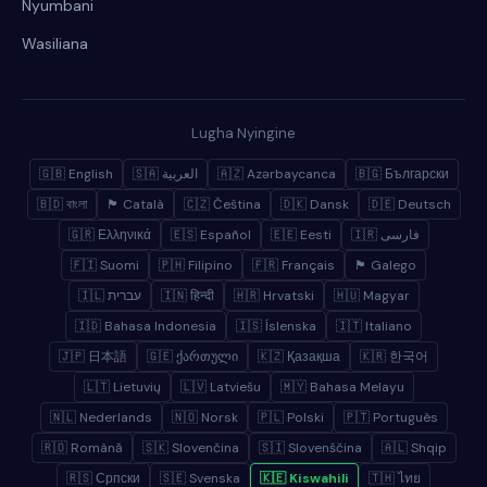
Nyumbani
Wasiliana
Lugha Nyingine
🇬🇧 English
🇸🇦 العربية
🇦🇿 Azərbaycanca
🇧🇬 Български
🇧🇩 বাংলা
🏴 Català
🇨🇿 Čeština
🇩🇰 Dansk
🇩🇪 Deutsch
🇬🇷 Ελληνικά
🇪🇸 Español
🇪🇪 Eesti
🇮🇷 فارسی
🇫🇮 Suomi
🇵🇭 Filipino
🇫🇷 Français
🏴 Galego
🇮🇱 עברית
🇮🇳 हिन्दी
🇭🇷 Hrvatski
🇭🇺 Magyar
🇮🇩 Bahasa Indonesia
🇮🇸 Íslenska
🇮🇹 Italiano
🇯🇵 日本語
🇬🇪 ქართული
🇰🇿 Қазақша
🇰🇷 한국어
🇱🇹 Lietuvių
🇱🇻 Latviešu
🇲🇾 Bahasa Melayu
🇳🇱 Nederlands
🇳🇴 Norsk
🇵🇱 Polski
🇵🇹 Português
🇷🇴 Română
🇸🇰 Slovenčina
🇸🇮 Slovenščina
🇦🇱 Shqip
🇷🇸 Српски
🇸🇪 Svenska
🇰🇪 Kiswahili
🇹🇭 ไทย