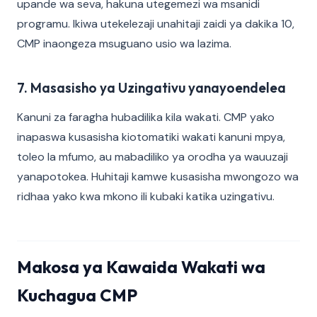
upande wa seva, hakuna utegemezi wa msanidi
programu. Ikiwa utekelezaji unahitaji zaidi ya dakika 10,
CMP inaongeza msuguano usio wa lazima.
7. Masasisho ya Uzingativu yanayoendelea
Kanuni za faragha hubadilika kila wakati. CMP yako
inapaswa kusasisha kiotomatiki wakati kanuni mpya,
toleo la mfumo, au mabadiliko ya orodha ya wauuzaji
yanapotokea. Huhitaji kamwe kusasisha mwongozo wa
ridhaa yako kwa mkono ili kubaki katika uzingativu.
Makosa ya Kawaida Wakati wa
Kuchagua CMP