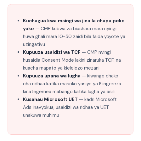
Kuchagua kwa msingi wa jina la chapa peke
yake
— CMP kubwa za biashara mara nyingi
huwa ghali mara 10-50 zaidi bila faida yoyote ya
uzingativu
Kupuuza usaidizi wa TCF
— CMP nyingi
husaidia Consent Mode lakini zinaruka TCF, na
kuacha mapato ya kielelezo mezani
Kupuuza upana wa lugha
— kiwango chako
cha ridhaa katika masoko yasiyo ya Kiingereza
kinategemea mabango katika lugha ya asili
Kusahau Microsoft UET
— kadri Microsoft
Ads inavyokua, usaidizi wa ridhaa ya UET
unakuwa muhimu