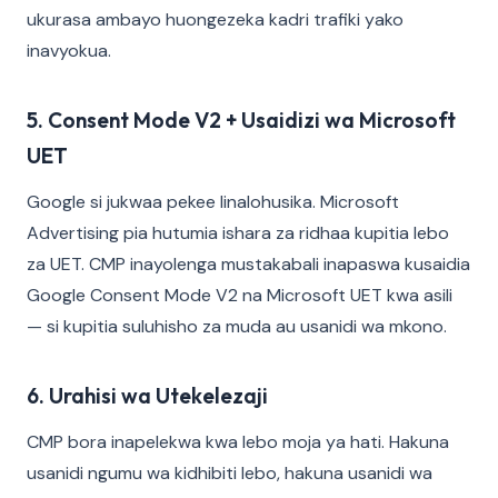
ukurasa ambayo huongezeka kadri trafiki yako
inavyokua.
5. Consent Mode V2 + Usaidizi wa Microsoft
UET
Google si jukwaa pekee linalohusika. Microsoft
Advertising pia hutumia ishara za ridhaa kupitia lebo
za UET. CMP inayolenga mustakabali inapaswa kusaidia
Google Consent Mode V2 na Microsoft UET kwa asili
— si kupitia suluhisho za muda au usanidi wa mkono.
6. Urahisi wa Utekelezaji
CMP bora inapelekwa kwa lebo moja ya hati. Hakuna
usanidi ngumu wa kidhibiti lebo, hakuna usanidi wa