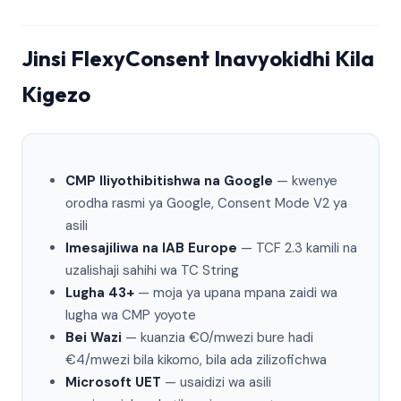
Jinsi FlexyConsent Inavyokidhi Kila
Kigezo
CMP Iliyothibitishwa na Google
— kwenye
orodha rasmi ya Google, Consent Mode V2 ya
asili
Imesajiliwa na IAB Europe
— TCF 2.3 kamili na
uzalishaji sahihi wa TC String
Lugha 43+
— moja ya upana mpana zaidi wa
lugha wa CMP yoyote
Bei Wazi
— kuanzia €0/mwezi bure hadi
€4/mwezi bila kikomo, bila ada zilizofichwa
Microsoft UET
— usaidizi wa asili