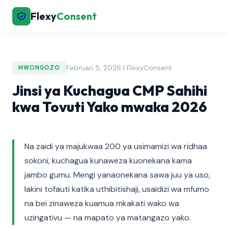
Flexy
Consent
Februari 5, 2026 | FlexyConsent
MWONGOZO
Jinsi ya Kuchagua CMP Sahihi
kwa Tovuti Yako mwaka 2026
Na zaidi ya majukwaa 200 ya usimamizi wa ridhaa
sokoni, kuchagua kunaweza kuonekana kama
jambo gumu. Mengi yanaonekana sawa juu ya uso,
lakini tofauti katika uthibitishaji, usaidizi wa mfumo
na bei zinaweza kuamua mkakati wako wa
uzingativu — na mapato ya matangazo yako.