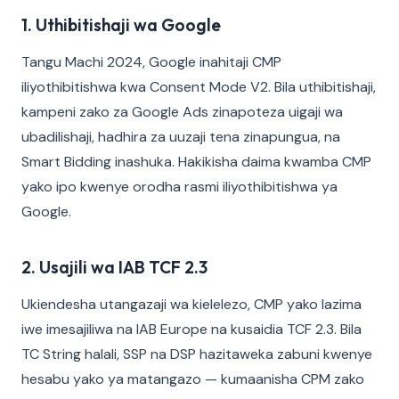
1. Uthibitishaji wa Google
Tangu Machi 2024, Google inahitaji CMP
iliyothibitishwa kwa Consent Mode V2. Bila uthibitishaji,
kampeni zako za Google Ads zinapoteza uigaji wa
ubadilishaji, hadhira za uuzaji tena zinapungua, na
Smart Bidding inashuka. Hakikisha daima kwamba CMP
yako ipo kwenye orodha rasmi iliyothibitishwa ya
Google.
2. Usajili wa IAB TCF 2.3
Ukiendesha utangazaji wa kielelezo, CMP yako lazima
iwe imesajiliwa na IAB Europe na kusaidia TCF 2.3. Bila
TC String halali, SSP na DSP hazitaweka zabuni kwenye
hesabu yako ya matangazo — kumaanisha CPM zako