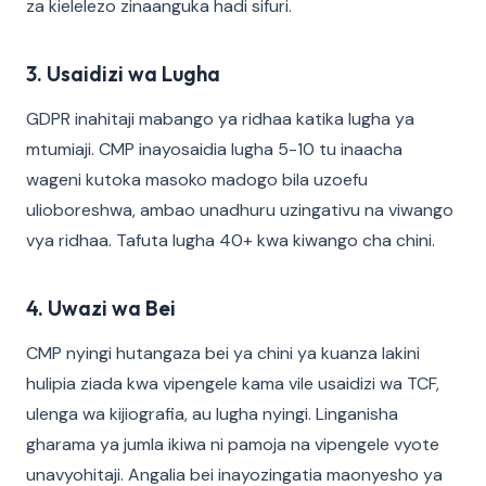
za kielelezo zinaanguka hadi sifuri.
3. Usaidizi wa Lugha
GDPR inahitaji mabango ya ridhaa katika lugha ya
mtumiaji. CMP inayosaidia lugha 5-10 tu inaacha
wageni kutoka masoko madogo bila uzoefu
ulioboreshwa, ambao unadhuru uzingativu na viwango
vya ridhaa. Tafuta lugha 40+ kwa kiwango cha chini.
4. Uwazi wa Bei
CMP nyingi hutangaza bei ya chini ya kuanza lakini
hulipia ziada kwa vipengele kama vile usaidizi wa TCF,
ulenga wa kijiografia, au lugha nyingi. Linganisha
gharama ya jumla ikiwa ni pamoja na vipengele vyote
unavyohitaji. Angalia bei inayozingatia maonyesho ya