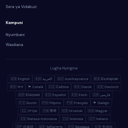
Sera ya Vidakuzi
Kampuni
Nyumbani
Wasiliana
Lugha Nyingine
🇬🇧 English
🇸🇦 العربية
🇦🇿 Azərbaycanca
🇧🇬 Български
🇧🇩 বাংলা
🏴 Català
🇨🇿 Čeština
🇩🇰 Dansk
🇩🇪 Deutsch
🇬🇷 Ελληνικά
🇪🇸 Español
🇪🇪 Eesti
🇮🇷 فارسی
🇫🇮 Suomi
🇵🇭 Filipino
🇫🇷 Français
🏴 Galego
🇮🇱 עברית
🇮🇳 हिन्दी
🇭🇷 Hrvatski
🇭🇺 Magyar
🇮🇩 Bahasa Indonesia
🇮🇸 Íslenska
🇮🇹 Italiano
🇯🇵 日本語
🇬🇪 ქართული
🇰🇿 Қазақша
🇰🇷 한국어