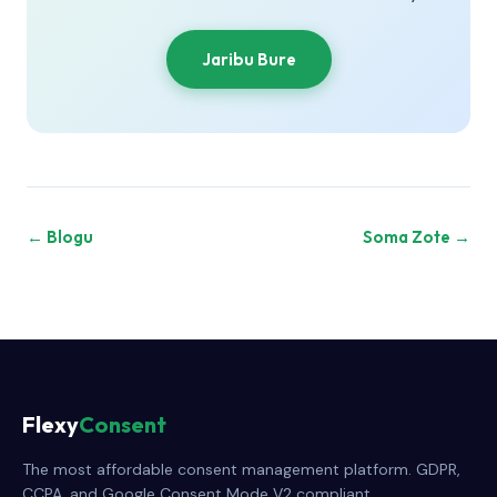
Jaribu Bure
← Blogu
Soma Zote →
Flexy
Consent
The most affordable consent management platform. GDPR,
CCPA, and Google Consent Mode V2 compliant.