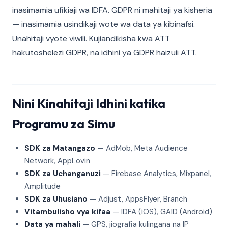
inasimamia ufikiaji wa IDFA. GDPR ni mahitaji ya kisheria
— inasimamia usindikaji wote wa data ya kibinafsi.
Unahitaji vyote viwili. Kujiandikisha kwa ATT
hakutoshelezi GDPR, na idhini ya GDPR haizuii ATT.
Nini Kinahitaji Idhini katika
Programu za Simu
SDK za Matangazo
— AdMob, Meta Audience
Network, AppLovin
SDK za Uchanganuzi
— Firebase Analytics, Mixpanel,
Amplitude
SDK za Uhusiano
— Adjust, AppsFlyer, Branch
Vitambulisho vya kifaa
— IDFA (iOS), GAID (Android)
Data ya mahali
— GPS, jiografia kulingana na IP