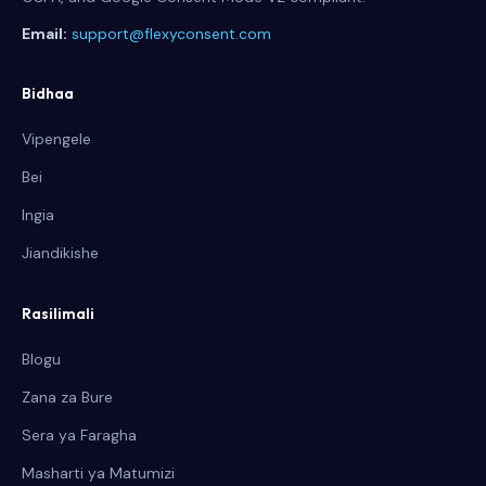
Email:
support@flexyconsent.com
Bidhaa
Vipengele
Bei
Ingia
Jiandikishe
Rasilimali
Blogu
Zana za Bure
Sera ya Faragha
Masharti ya Matumizi