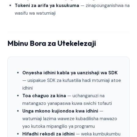
Tokeni za arifa ya kusukuma
— zinapounganishwa na
wasifu wa watumiaji
Mbinu Bora za Utekelezaji
Onyesha idhini kabla ya uanzishaji wa SDK
— usipakue SDK za kufuatilia hadi mtumiaji atoe
idhini
Toa chaguo za kina
— uchanganuzi na
matangazo yanapaswa kuwa swichi tofauti
Unga mkono kujiondoa kwa idhini
—
watumiaji lazima waweze kubadilisha mawazo
yao kutoka mipangilio ya programu
Hifadhi rekodi za idhini
— weka kumbukumbu