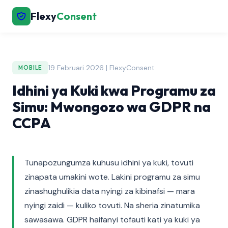
Flexy
Consent
19 Februari 2026 | FlexyConsent
MOBILE
Idhini ya Kuki kwa Programu za
Simu: Mwongozo wa GDPR na
CCPA
Tunapozungumza kuhusu idhini ya kuki, tovuti
zinapata umakini wote. Lakini programu za simu
zinashughulikia data nyingi za kibinafsi — mara
nyingi zaidi — kuliko tovuti. Na sheria zinatumika
sawasawa. GDPR haifanyi tofauti kati ya kuki ya