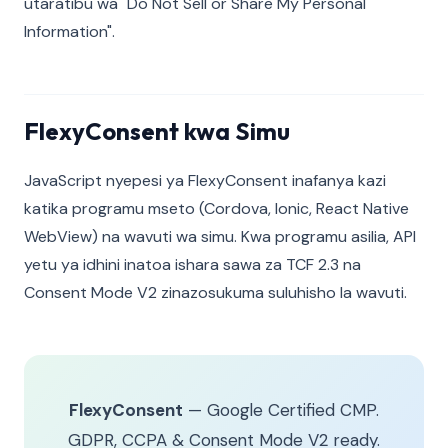
utaratibu wa "Do Not Sell or Share My Personal
Information".
FlexyConsent kwa Simu
JavaScript nyepesi ya FlexyConsent inafanya kazi
katika programu mseto (Cordova, Ionic, React Native
WebView) na wavuti wa simu. Kwa programu asilia, API
yetu ya idhini inatoa ishara sawa za TCF 2.3 na
Consent Mode V2 zinazosukuma suluhisho la wavuti.
FlexyConsent
— Google Certified CMP.
GDPR, CCPA & Consent Mode V2 ready.