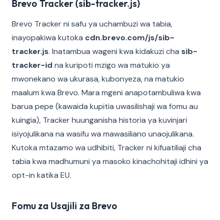
Brevo Tracker (sib-tracker.js)
Brevo Tracker ni safu ya uchambuzi wa tabia,
inayopakiwa kutoka
cdn.brevo.com/js/sib-
tracker.js
. Inatambua wageni kwa kidakuzi cha
sib-
tracker-id
na kuripoti mzigo wa matukio ya
mwonekano wa ukurasa, kubonyeza, na matukio
maalum kwa Brevo. Mara mgeni anapotambuliwa kwa
barua pepe (kawaida kupitia uwasilishaji wa fomu au
kuingia), Tracker huunganisha historia ya kuvinjari
isiyojulikana na wasifu wa mawasiliano unaojulikana.
Kutoka mtazamo wa udhibiti, Tracker ni kifuatiliaji cha
tabia kwa madhumuni ya masoko kinachohitaji idhini ya
opt-in katika EU.
Fomu za Usajili za Brevo