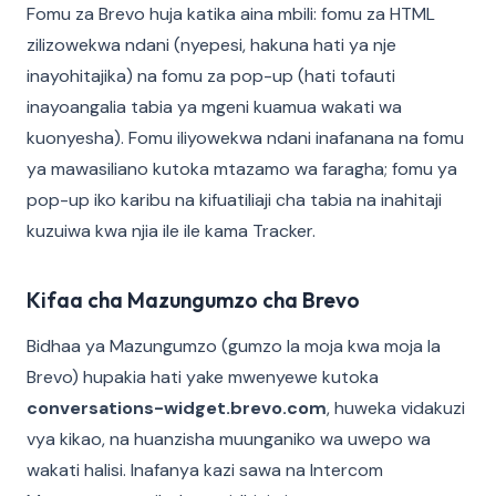
Fomu za Brevo huja katika aina mbili: fomu za HTML
zilizowekwa ndani (nyepesi, hakuna hati ya nje
inayohitajika) na fomu za pop-up (hati tofauti
inayoangalia tabia ya mgeni kuamua wakati wa
kuonyesha). Fomu iliyowekwa ndani inafanana na fomu
ya mawasiliano kutoka mtazamo wa faragha; fomu ya
pop-up iko karibu na kifuatiliaji cha tabia na inahitaji
kuzuiwa kwa njia ile ile kama Tracker.
Kifaa cha Mazungumzo cha Brevo
Bidhaa ya Mazungumzo (gumzo la moja kwa moja la
Brevo) hupakia hati yake mwenyewe kutoka
conversations-widget.brevo.com
, huweka vidakuzi
vya kikao, na huanzisha muunganiko wa uwepo wa
wakati halisi. Inafanya kazi sawa na Intercom