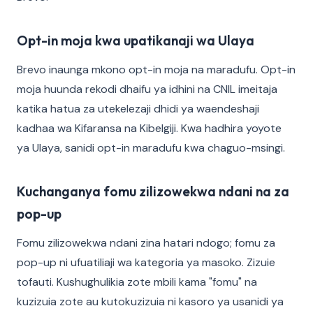
Opt-in moja kwa upatikanaji wa Ulaya
Brevo inaunga mkono opt-in moja na maradufu. Opt-in
moja huunda rekodi dhaifu ya idhini na CNIL imeitaja
katika hatua za utekelezaji dhidi ya waendeshaji
kadhaa wa Kifaransa na Kibelgiji. Kwa hadhira yoyote
ya Ulaya, sanidi opt-in maradufu kwa chaguo-msingi.
Kuchanganya fomu zilizowekwa ndani na za
pop-up
Fomu zilizowekwa ndani zina hatari ndogo; fomu za
pop-up ni ufuatiliaji wa kategoria ya masoko. Zizuie
tofauti. Kushughulikia zote mbili kama "fomu" na
kuzizuia zote au kutokuzizuia ni kasoro ya usanidi ya