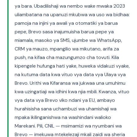
ya bara. Ubadilishaji wa nembo wake mwaka 2023
uliambatana na upanuzi mkubwa wa uso wa bidhaa:
pamoja na injini ya awali ya otomatiki ya barua
pepe, Brevo sasa inajumuisha barua pepe ya
miamala, masoko ya SMS, ujumbe wa WhatsApp,
CRM ya mauzo, mpangilio wa mikutano, arifa za
push, na kifaa cha mazungumzo cha tovuti. Kila
kipengele hufunga hati yake, huweka vidakuzi vyake,
na kutuma data kwa vituo vya data vya Ulaya vya
Brevo. Urithi wa Kifaransa wa jukwaa una umuhimu
kwa uzingatiaji wa idhini kwa njia mbili. Kwanza, vituo
vya data vya Brevo viko ndani ya EU, ambayo
hurahisisha sana uchambuzi wa uhamishaji wa
mpaka ikilinganishwa na washindani walioko
Marekani. Pili, CNIL — msimamizi wa nyumbani wa
Brevo — imekuwa mtekelezaji mkali zaidi wa sheria