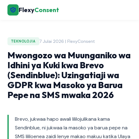
Flexy
Consent
7 Julai 2026 | FlexyConsent
TEKNOLOJIA
Mwongozo wa Muunganiko wa
Idhini ya Kuki kwa Brevo
(Sendinblue): Uzingatiaji wa
GDPR kwa Masoko ya Barua
Pepe na SMS mwaka 2026
Brevo, jukwaa hapo awali lililojulikana kama
Sendinblue, ni jukwaa la masoko ya barua pepe na
SMS lililoenea zaidi lenye makao makuu katika Ulaya