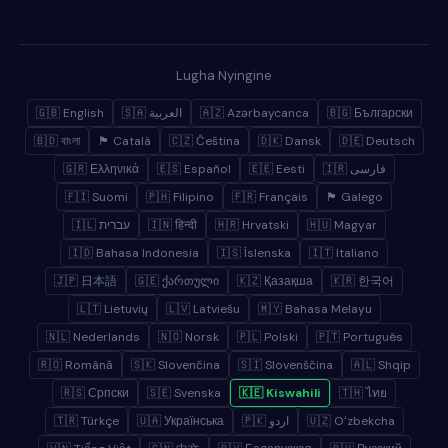
Lugha Nyingine
🇬🇧 English
🇸🇦 العربية
🇦🇿 Azərbaycanca
🇧🇬 Български
🇧🇩 বাংলা
🏴 Català
🇨🇿 Čeština
🇩🇰 Dansk
🇩🇪 Deutsch
🇬🇷 Ελληνικά
🇪🇸 Español
🇪🇪 Eesti
🇮🇷 فارسی
🇫🇮 Suomi
🇵🇭 Filipino
🇫🇷 Français
🏴 Galego
🇮🇱 עברית
🇮🇳 हिन्दी
🇭🇷 Hrvatski
🇭🇺 Magyar
🇮🇩 Bahasa Indonesia
🇮🇸 Íslenska
🇮🇹 Italiano
🇯🇵 日本語
🇬🇪 ქართული
🇰🇿 Қазақша
🇰🇷 한국어
🇱🇹 Lietuvių
🇱🇻 Latviešu
🇲🇾 Bahasa Melayu
🇳🇱 Nederlands
🇳🇴 Norsk
🇵🇱 Polski
🇵🇹 Português
🇷🇴 Română
🇸🇰 Slovenčina
🇸🇮 Slovenščina
🇦🇱 Shqip
🇷🇸 Српски
🇸🇪 Svenska
🇰🇪 Kiswahili
🇹🇭 ไทย
🇹🇷 Türkçe
🇺🇦 Українська
🇵🇰 اردو
🇺🇿 Oʻzbekcha