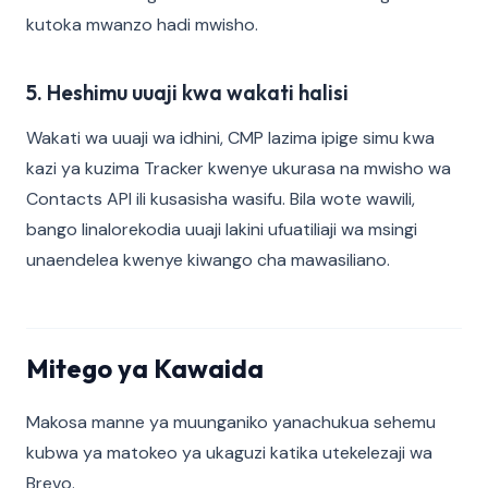
kutoka mwanzo hadi mwisho.
5. Heshimu uuaji kwa wakati halisi
Wakati wa uuaji wa idhini, CMP lazima ipige simu kwa
kazi ya kuzima Tracker kwenye ukurasa na mwisho wa
Contacts API ili kusasisha wasifu. Bila wote wawili,
bango linalorekodia uuaji lakini ufuatiliaji wa msingi
unaendelea kwenye kiwango cha mawasiliano.
Mitego ya Kawaida
Makosa manne ya muunganiko yanachukua sehemu
kubwa ya matokeo ya ukaguzi katika utekelezaji wa
Brevo.