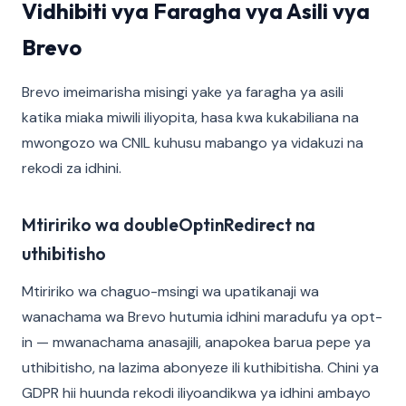
Vidhibiti vya Faragha vya Asili vya
Brevo
Brevo imeimarisha misingi yake ya faragha ya asili
katika miaka miwili iliyopita, hasa kwa kukabiliana na
mwongozo wa CNIL kuhusu mabango ya vidakuzi na
rekodi za idhini.
Mtiririko wa doubleOptinRedirect na
uthibitisho
Mtiririko wa chaguo-msingi wa upatikanaji wa
wanachama wa Brevo hutumia idhini maradufu ya opt-
in — mwanachama anasajili, anapokea barua pepe ya
uthibitisho, na lazima abonyeze ili kuthibitisha. Chini ya
GDPR hii huunda rekodi iliyoandikwa ya idhini ambayo