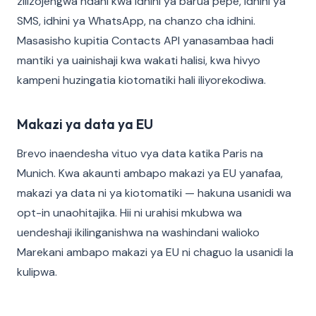
zilizojengwa ndani kwa idhini ya barua pepe, idhini ya
SMS, idhini ya WhatsApp, na chanzo cha idhini.
Masasisho kupitia Contacts API yanasambaa hadi
mantiki ya uainishaji kwa wakati halisi, kwa hivyo
kampeni huzingatia kiotomatiki hali iliyorekodiwa.
Makazi ya data ya EU
Brevo inaendesha vituo vya data katika Paris na
Munich. Kwa akaunti ambapo makazi ya EU yanafaa,
makazi ya data ni ya kiotomatiki — hakuna usanidi wa
opt-in unaohitajika. Hii ni urahisi mkubwa wa
uendeshaji ikilinganishwa na washindani walioko
Marekani ambapo makazi ya EU ni chaguo la usanidi la
kulipwa.