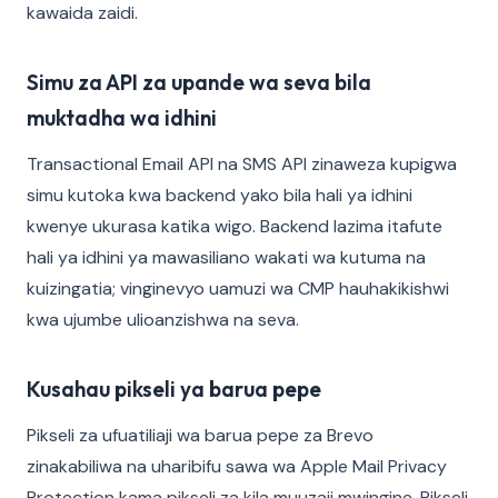
kawaida zaidi.
Simu za API za upande wa seva bila
muktadha wa idhini
Transactional Email API na SMS API zinaweza kupigwa
simu kutoka kwa backend yako bila hali ya idhini
kwenye ukurasa katika wigo. Backend lazima itafute
hali ya idhini ya mawasiliano wakati wa kutuma na
kuizingatia; vinginevyo uamuzi wa CMP hauhakikishwi
kwa ujumbe ulioanzishwa na seva.
Kusahau pikseli ya barua pepe
Pikseli za ufuatiliaji wa barua pepe za Brevo
zinakabiliwa na uharibifu sawa wa Apple Mail Privacy
Protection kama pikseli za kila muuzaji mwingine. Pikseli