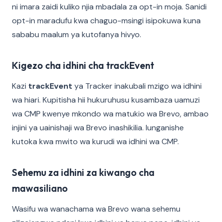
ni imara zaidi kuliko njia mbadala za opt-in moja. Sanidi
opt-in maradufu kwa chaguo-msingi isipokuwa kuna
sababu maalum ya kutofanya hivyo.
Kigezo cha idhini cha trackEvent
Kazi
trackEvent
ya Tracker inakubali mzigo wa idhini
wa hiari. Kupitisha hii hukuruhusu kusambaza uamuzi
wa CMP kwenye mkondo wa matukio wa Brevo, ambao
injini ya uainishaji wa Brevo inashikilia. Iunganishe
kutoka kwa mwito wa kurudi wa idhini wa CMP.
Sehemu za idhini za kiwango cha
mawasiliano
Wasifu wa wanachama wa Brevo wana sehemu