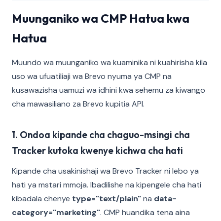
Muunganiko wa CMP Hatua kwa
Hatua
Muundo wa muunganiko wa kuaminika ni kuahirisha kila
uso wa ufuatiliaji wa Brevo nyuma ya CMP na
kusawazisha uamuzi wa idhini kwa sehemu za kiwango
cha mawasiliano za Brevo kupitia API.
1. Ondoa kipande cha chaguo-msingi cha
Tracker kutoka kwenye kichwa cha hati
Kipande cha usakinishaji wa Brevo Tracker ni lebo ya
hati ya mstari mmoja. Ibadilishe na kipengele cha hati
kibadala chenye
type="text/plain"
na
data-
category="marketing"
. CMP huandika tena aina