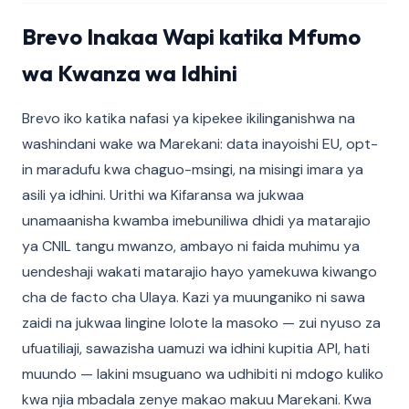
Brevo Inakaa Wapi katika Mfumo
wa Kwanza wa Idhini
Brevo iko katika nafasi ya kipekee ikilinganishwa na
washindani wake wa Marekani: data inayoishi EU, opt-
in maradufu kwa chaguo-msingi, na misingi imara ya
asili ya idhini. Urithi wa Kifaransa wa jukwaa
unamaanisha kwamba imebuniliwa dhidi ya matarajio
ya CNIL tangu mwanzo, ambayo ni faida muhimu ya
uendeshaji wakati matarajio hayo yamekuwa kiwango
cha de facto cha Ulaya. Kazi ya muunganiko ni sawa
zaidi na jukwaa lingine lolote la masoko — zui nyuso za
ufuatiliaji, sawazisha uamuzi wa idhini kupitia API, hati
muundo — lakini msuguano wa udhibiti ni mdogo kuliko
kwa njia mbadala zenye makao makuu Marekani. Kwa