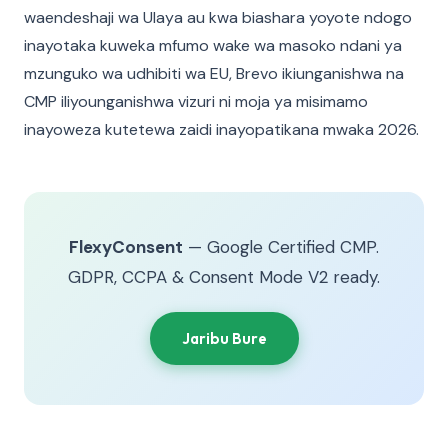
waendeshaji wa Ulaya au kwa biashara yoyote ndogo
inayotaka kuweka mfumo wake wa masoko ndani ya
mzunguko wa udhibiti wa EU, Brevo ikiunganishwa na
CMP iliyounganishwa vizuri ni moja ya misimamo
inayoweza kutetewa zaidi inayopatikana mwaka 2026.
FlexyConsent
— Google Certified CMP.
GDPR, CCPA & Consent Mode V2 ready.
Jaribu Bure