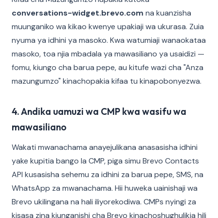
conversations-widget.brevo.com
na kuanzisha
muunganiko wa kikao kwenye upakiaji wa ukurasa. Zuia
nyuma ya idhini ya masoko. Kwa watumiaji wanaokataa
masoko, toa njia mbadala ya mawasiliano ya usaidizi —
fomu, kiungo cha barua pepe, au kitufe wazi cha "Anza
mazungumzo" kinachopakia kifaa tu kinapobonyezwa.
4. Andika uamuzi wa CMP kwa wasifu wa
mawasiliano
Wakati mwanachama anayejulikana anasasisha idhini
yake kupitia bango la CMP, piga simu Brevo Contacts
API kusasisha sehemu za idhini za barua pepe, SMS, na
WhatsApp za mwanachama. Hii huweka uainishaji wa
Brevo ukilingana na hali iliyorekodiwa. CMPs nyingi za
kisasa zina kiunganishi cha Brevo kinachoshughulikia hili