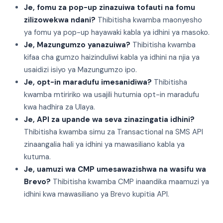
Je, fomu za pop-up zinazuiwa tofauti na fomu
zilizowekwa ndani?
Thibitisha kwamba maonyesho
ya fomu ya pop-up hayawaki kabla ya idhini ya masoko.
Je, Mazungumzo yanazuiwa?
Thibitisha kwamba
kifaa cha gumzo haizinduliwi kabla ya idhini na njia ya
usaidizi isiyo ya Mazungumzo ipo.
Je, opt-in maradufu imesanidiwa?
Thibitisha
kwamba mtiririko wa usajili hutumia opt-in maradufu
kwa hadhira za Ulaya.
Je, API za upande wa seva zinazingatia idhini?
Thibitisha kwamba simu za Transactional na SMS API
zinaangalia hali ya idhini ya mawasiliano kabla ya
kutuma.
Je, uamuzi wa CMP umesawazishwa na wasifu wa
Brevo?
Thibitisha kwamba CMP inaandika maamuzi ya
idhini kwa mawasiliano ya Brevo kupitia API.