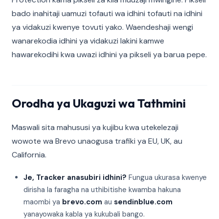
bado inahitaji uamuzi tofauti wa idhini tofauti na idhini
ya vidakuzi kwenye tovuti yako. Waendeshaji wengi
wanarekodia idhini ya vidakuzi lakini kamwe
hawarekodihi kwa uwazi idhini ya pikseli ya barua pepe.
Orodha ya Ukaguzi wa Tathmini
Maswali sita mahususi ya kujibu kwa utekelezaji
wowote wa Brevo unaogusa trafiki ya EU, UK, au
California.
Je, Tracker anasubiri idhini?
Fungua ukurasa kwenye
dirisha la faragha na uthibitishe kwamba hakuna
maombi ya
brevo.com
au
sendinblue.com
yanayowaka kabla ya kukubali bango.