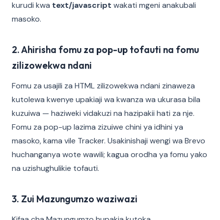
kurudi kwa
text/javascript
wakati mgeni anakubali
masoko.
2. Ahirisha fomu za pop-up tofauti na fomu
zilizowekwa ndani
Fomu za usajili za HTML zilizowekwa ndani zinaweza
kutolewa kwenye upakiaji wa kwanza wa ukurasa bila
kuzuiwa — haziweki vidakuzi na hazipakii hati za nje.
Fomu za pop-up lazima zizuiwe chini ya idhini ya
masoko, kama vile Tracker. Usakinishaji wengi wa Brevo
huchanganya wote wawili; kagua orodha ya fomu yako
na uzishughulikie tofauti.
3. Zui Mazungumzo waziwazi
Kifaa cha Mazungumzo hupakia kutoka