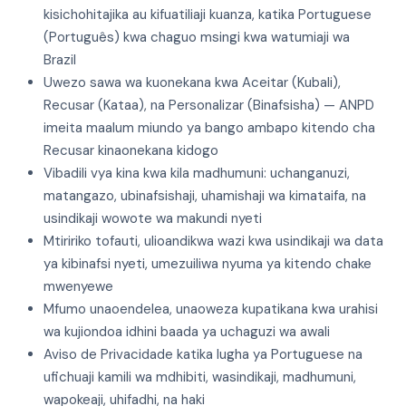
kisichohitajika au kifuatiliaji kuanza, katika Portuguese
(Português) kwa chaguo msingi kwa watumiaji wa
Brazil
Uwezo sawa wa kuonekana kwa Aceitar (Kubali),
Recusar (Kataa), na Personalizar (Binafsisha) — ANPD
imeita maalum miundo ya bango ambapo kitendo cha
Recusar kinaonekana kidogo
Vibadili vya kina kwa kila madhumuni: uchanganuzi,
matangazo, ubinafsishaji, uhamishaji wa kimataifa, na
usindikaji wowote wa makundi nyeti
Mtiririko tofauti, ulioandikwa wazi kwa usindikaji wa data
ya kibinafsi nyeti, umezuiliwa nyuma ya kitendo chake
mwenyewe
Mfumo unaoendelea, unaoweza kupatikana kwa urahisi
wa kujiondoa idhini baada ya uchaguzi wa awali
Aviso de Privacidade katika lugha ya Portuguese na
ufichuaji kamili wa mdhibiti, wasindikaji, madhumuni,
wapokeaji, uhifadhi, na haki