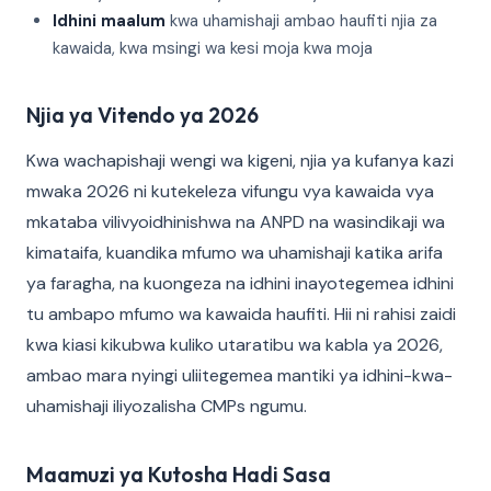
Idhini maalum
kwa uhamishaji ambao haufiti njia za
kawaida, kwa msingi wa kesi moja kwa moja
Njia ya Vitendo ya 2026
Kwa wachapishaji wengi wa kigeni, njia ya kufanya kazi
mwaka 2026 ni kutekeleza vifungu vya kawaida vya
mkataba vilivyoidhinishwa na ANPD na wasindikaji wa
kimataifa, kuandika mfumo wa uhamishaji katika arifa
ya faragha, na kuongeza na idhini inayotegemea idhini
tu ambapo mfumo wa kawaida haufiti. Hii ni rahisi zaidi
kwa kiasi kikubwa kuliko utaratibu wa kabla ya 2026,
ambao mara nyingi uliitegemea mantiki ya idhini-kwa-
uhamishaji iliyozalisha CMPs ngumu.
Maamuzi ya Kutosha Hadi Sasa