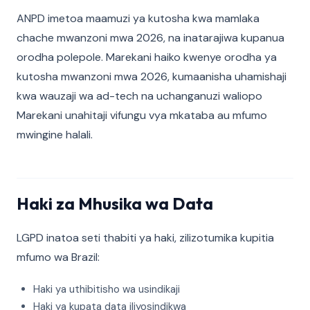
ANPD imetoa maamuzi ya kutosha kwa mamlaka
chache mwanzoni mwa 2026, na inatarajiwa kupanua
orodha polepole. Marekani haiko kwenye orodha ya
kutosha mwanzoni mwa 2026, kumaanisha uhamishaji
kwa wauzaji wa ad-tech na uchanganuzi waliopo
Marekani unahitaji vifungu vya mkataba au mfumo
mwingine halali.
Haki za Mhusika wa Data
LGPD inatoa seti thabiti ya haki, zilizotumika kupitia
mfumo wa Brazil:
Haki ya uthibitisho wa usindikaji
Haki ya kupata data iliyosindikwa