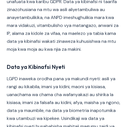
unafuata kwa karibu GDPR. Data ya kibinafsi ni taarifa
zinazohusiana na mtu wa asili aliyetambuliwa au
anayetambulikika, na ANPD imeshughulikia mara kwa
mara vidakuzi, vitambulisho vya matangazo, anwani za
IP, alama za kidole za vifaa, na maelezo ya tabia kama
data ya kibinafsi wakati zinaweza kuhusishwa na mtu
moja kwa moja au kwa njia za makini.
Data ya Kibinafsi Nyeti
LGPD inaweka orodha pana ya makundi nyeti: asili ya
rangi au kikabila, imani ya kidini, maoni ya kisiasa,
uanachama wa chama cha wafanyakazi au shirika la
kisiasa, imani za falsafa au kidini, afya, maisha ya ngono,
data ya maumbile, na data ya biometria inapotumika
kwa utambuzi wa kipekee. Usindikaji wa data ya
kibinafsi nyeti husababisha mahitaji magumu zaidi ya