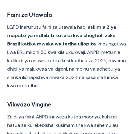
Faini za Utawala
LGPD inaruhusu faini za utawala hadi
asilimia 2 ya
mapato ya mdhibiti kutoka kwa shughuli zake
Brazil katika mwaka wa fedha uliopita
, imezingatiwa
kwa BRL milioni 50 kwa kila ukiukwaji. ANPD imetumia
katikati ya anuwai katika kesi kadhaa za 2025, ikiwemo
dhidi ya majukwaa ya kigeni, na mbinu ya adhabu ya
shirika ilichapishwa mwaka 2024 na sasa inatumika
kwa utaratibu.
Vikwazo Vingine
Zaidi ya faini, ANPD inaweza kutoa maonyo, kuhitaji
hatua za kurekebisha, kusimamisha kwa sehemu au
kikamilifu shughuli za usindikaji, na kupiga marufuku