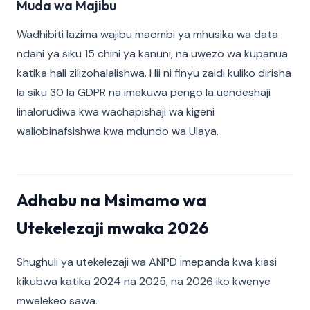
Muda wa Majibu
Wadhibiti lazima wajibu maombi ya mhusika wa data
ndani ya siku 15 chini ya kanuni, na uwezo wa kupanua
katika hali zilizohalalishwa. Hii ni finyu zaidi kuliko dirisha
la siku 30 la GDPR na imekuwa pengo la uendeshaji
linalorudiwa kwa wachapishaji wa kigeni
waliobinafsishwa kwa mdundo wa Ulaya.
Adhabu na Msimamo wa
Utekelezaji mwaka 2026
Shughuli ya utekelezaji wa ANPD imepanda kwa kiasi
kikubwa katika 2024 na 2025, na 2026 iko kwenye
mwelekeo sawa.