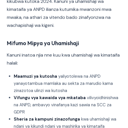
kikubwa kutoka 2024. Kanuni ya uhamishaji wa
kimataifa ya ANPD ilianza kutumika mwanzoni mwa
mwaka, na athari za vitendo bado zinafyonzwa na
wachapishaji wa kigeni.
Mifumo Mipya ya Uhamishaji
Kanuni inatoa njia nne kuu kwa uhamishaji wa kimataifa
halali:
Maamuzi ya kutosha
yaliyotolewa na ANPD
yanayotambua mamlaka au sekta za marudio kama
zinazotoa ulinzi wa kutosha
Vifungu vya kawaida vya mkataba
vilivyoidhinishwa
na ANPD, ambavyo vinafanya kazi sawia na SCC za
GDPR
Sheria za kampuni zinazofunga
kwa uhamishaji wa
ndani ya kikundi ndani ya mashirika ya kimataifa