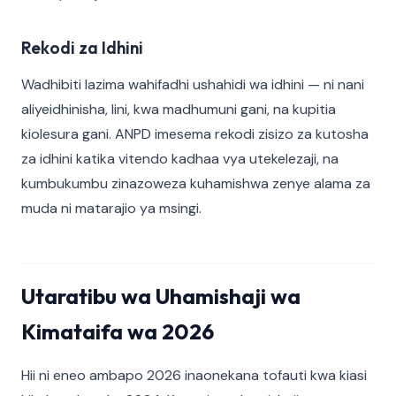
Rekodi za Idhini
Wadhibiti lazima wahifadhi ushahidi wa idhini — ni nani
aliyeidhinisha, lini, kwa madhumuni gani, na kupitia
kiolesura gani. ANPD imesema rekodi zisizo za kutosha
za idhini katika vitendo kadhaa vya utekelezaji, na
kumbukumbu zinazoweza kuhamishwa zenye alama za
muda ni matarajio ya msingi.
Utaratibu wa Uhamishaji wa
Kimataifa wa 2026
Hii ni eneo ambapo 2026 inaonekana tofauti kwa kiasi