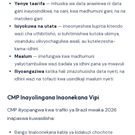
Yenye taarifa
— mhusika wa data anaelewa ni data
gani inayosindikwa, na nani, kwa madhumuni gani, na na
matokeo gani
Isiyokuwa na utata
— imeonyeshwa kupitia kitendo
wazi cha uthibitisho, si kuhitimishwa kutoka ukimya,
visanduku vilivyochaguliwa awali, au kutelezesha-
kama-idhini
Maalum
— imefungwa kwa madhumuni
yaliyotambuliwa wazi badala ya idhini pana ya mwavuli
Iliyoangaziwa
katika hali zinazohusisha data nyeti, na
idhini wazi na tofauti kwa usindikaji maalum nyeti
CMP Inayolingana Inaonekana Vipi
CMP iliyopangwa kwa trafiki ya Brazil mwaka 2026
inapaswa kuwasilisha:
Bango linaloonekana kabla ya kidakuzi chochote