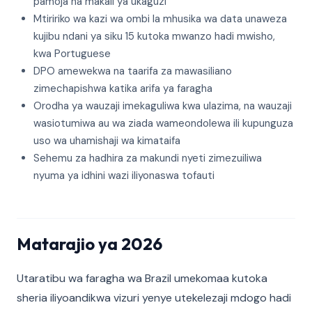
pamoja na makali ya ukaguzi
Mtiririko wa kazi wa ombi la mhusika wa data unaweza
kujibu ndani ya siku 15 kutoka mwanzo hadi mwisho,
kwa Portuguese
DPO amewekwa na taarifa za mawasiliano
zimechapishwa katika arifa ya faragha
Orodha ya wauzaji imekaguliwa kwa ulazima, na wauzaji
wasiotumiwa au wa ziada wameondolewa ili kupunguza
uso wa uhamishaji wa kimataifa
Sehemu za hadhira za makundi nyeti zimezuiliwa
nyuma ya idhini wazi iliyonaswa tofauti
Matarajio ya 2026
Utaratibu wa faragha wa Brazil umekomaa kutoka
sheria iliyoandikwa vizuri yenye utekelezaji mdogo hadi