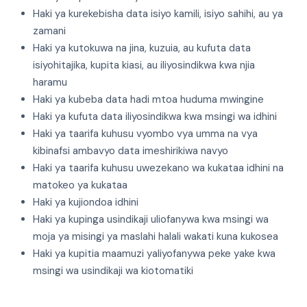
Haki ya kurekebisha data isiyo kamili, isiyo sahihi, au ya
zamani
Haki ya kutokuwa na jina, kuzuia, au kufuta data
isiyohitajika, kupita kiasi, au iliyosindikwa kwa njia
haramu
Haki ya kubeba data hadi mtoa huduma mwingine
Haki ya kufuta data iliyosindikwa kwa msingi wa idhini
Haki ya taarifa kuhusu vyombo vya umma na vya
kibinafsi ambavyo data imeshirikiwa navyo
Haki ya taarifa kuhusu uwezekano wa kukataa idhini na
matokeo ya kukataa
Haki ya kujiondoa idhini
Haki ya kupinga usindikaji uliofanywa kwa msingi wa
moja ya misingi ya maslahi halali wakati kuna kukosea
Haki ya kupitia maamuzi yaliyofanywa peke yake kwa
msingi wa usindikaji wa kiotomatiki