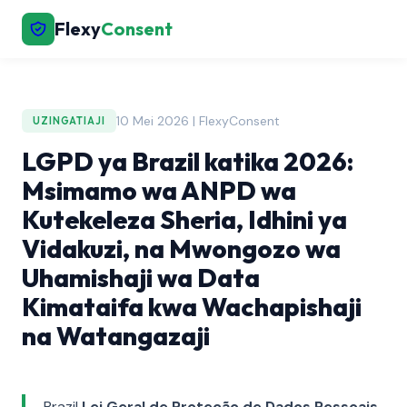
Flexy
Consent
10 Mei 2026 | FlexyConsent
UZINGATIAJI
LGPD ya Brazil katika 2026:
Msimamo wa ANPD wa
Kutekeleza Sheria, Idhini ya
Vidakuzi, na Mwongozo wa
Uhamishaji wa Data
Kimataifa kwa Wachapishaji
na Watangazaji
Brazil
Lei Geral de Proteção de Dados Pessoais