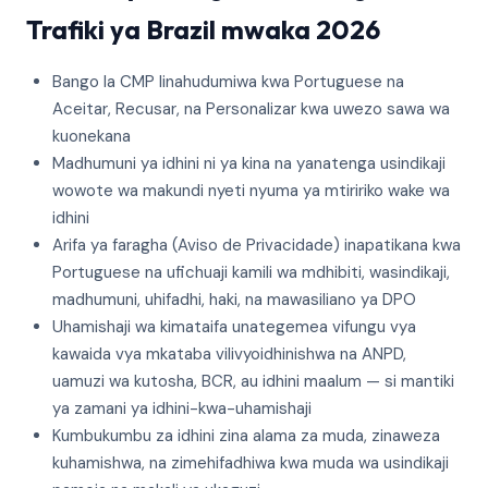
Trafiki ya Brazil mwaka 2026
Bango la CMP linahudumiwa kwa Portuguese na
Aceitar, Recusar, na Personalizar kwa uwezo sawa wa
kuonekana
Madhumuni ya idhini ni ya kina na yanatenga usindikaji
wowote wa makundi nyeti nyuma ya mtiririko wake wa
idhini
Arifa ya faragha (Aviso de Privacidade) inapatikana kwa
Portuguese na ufichuaji kamili wa mdhibiti, wasindikaji,
madhumuni, uhifadhi, haki, na mawasiliano ya DPO
Uhamishaji wa kimataifa unategemea vifungu vya
kawaida vya mkataba vilivyoidhinishwa na ANPD,
uamuzi wa kutosha, BCR, au idhini maalum — si mantiki
ya zamani ya idhini-kwa-uhamishaji
Kumbukumbu za idhini zina alama za muda, zinaweza
kuhamishwa, na zimehifadhiwa kwa muda wa usindikaji