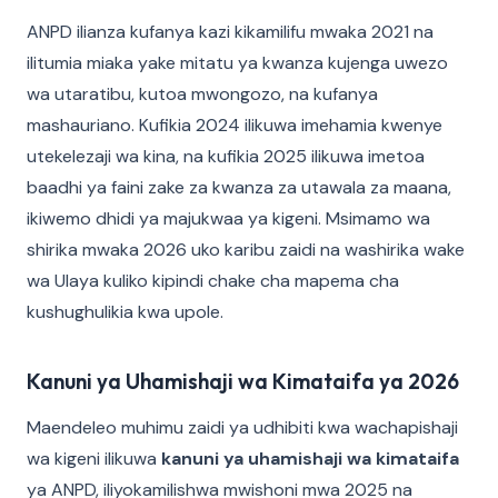
ANPD ilianza kufanya kazi kikamilifu mwaka 2021 na
ilitumia miaka yake mitatu ya kwanza kujenga uwezo
wa utaratibu, kutoa mwongozo, na kufanya
mashauriano. Kufikia 2024 ilikuwa imehamia kwenye
utekelezaji wa kina, na kufikia 2025 ilikuwa imetoa
baadhi ya faini zake za kwanza za utawala za maana,
ikiwemo dhidi ya majukwaa ya kigeni. Msimamo wa
shirika mwaka 2026 uko karibu zaidi na washirika wake
wa Ulaya kuliko kipindi chake cha mapema cha
kushughulikia kwa upole.
Kanuni ya Uhamishaji wa Kimataifa ya 2026
Maendeleo muhimu zaidi ya udhibiti kwa wachapishaji
wa kigeni ilikuwa
kanuni ya uhamishaji wa kimataifa
ya ANPD, iliyokamilishwa mwishoni mwa 2025 na