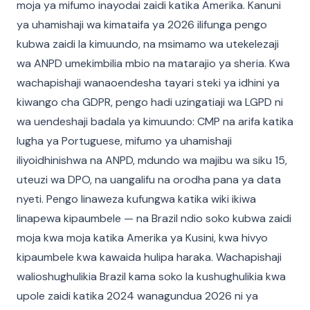
moja ya mifumo inayodai zaidi katika Amerika. Kanuni
ya uhamishaji wa kimataifa ya 2026 ilifunga pengo
kubwa zaidi la kimuundo, na msimamo wa utekelezaji
wa ANPD umekimbilia mbio na matarajio ya sheria. Kwa
wachapishaji wanaoendesha tayari steki ya idhini ya
kiwango cha GDPR, pengo hadi uzingatiaji wa LGPD ni
wa uendeshaji badala ya kimuundo: CMP na arifa katika
lugha ya Portuguese, mifumo ya uhamishaji
iliyoidhinishwa na ANPD, mdundo wa majibu wa siku 15,
uteuzi wa DPO, na uangalifu na orodha pana ya data
nyeti. Pengo linaweza kufungwa katika wiki ikiwa
linapewa kipaumbele — na Brazil ndio soko kubwa zaidi
moja kwa moja katika Amerika ya Kusini, kwa hivyo
kipaumbele kwa kawaida hulipa haraka. Wachapishaji
walioshughulikia Brazil kama soko la kushughulikia kwa
upole zaidi katika 2024 wanagundua 2026 ni ya