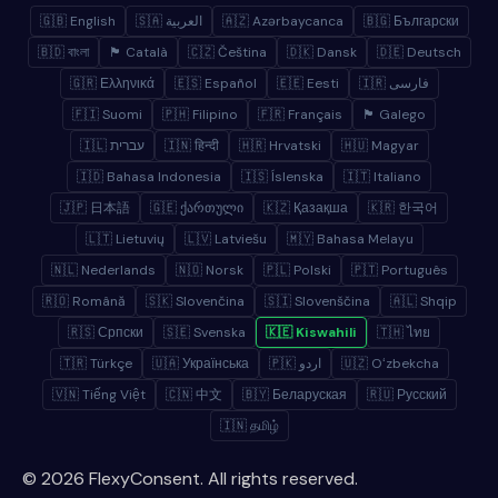
🇬🇧 English
🇸🇦 العربية
🇦🇿 Azərbaycanca
🇧🇬 Български
🇧🇩 বাংলা
🏴 Català
🇨🇿 Čeština
🇩🇰 Dansk
🇩🇪 Deutsch
🇬🇷 Ελληνικά
🇪🇸 Español
🇪🇪 Eesti
🇮🇷 فارسی
🇫🇮 Suomi
🇵🇭 Filipino
🇫🇷 Français
🏴 Galego
🇮🇱 עברית
🇮🇳 हिन्दी
🇭🇷 Hrvatski
🇭🇺 Magyar
🇮🇩 Bahasa Indonesia
🇮🇸 Íslenska
🇮🇹 Italiano
🇯🇵 日本語
🇬🇪 ქართული
🇰🇿 Қазақша
🇰🇷 한국어
🇱🇹 Lietuvių
🇱🇻 Latviešu
🇲🇾 Bahasa Melayu
🇳🇱 Nederlands
🇳🇴 Norsk
🇵🇱 Polski
🇵🇹 Português
🇷🇴 Română
🇸🇰 Slovenčina
🇸🇮 Slovenščina
🇦🇱 Shqip
🇷🇸 Српски
🇸🇪 Svenska
🇰🇪 Kiswahili
🇹🇭 ไทย
🇹🇷 Türkçe
🇺🇦 Українська
🇵🇰 اردو
🇺🇿 Oʻzbekcha
🇻🇳 Tiếng Việt
🇨🇳 中文
🇧🇾 Беларуская
🇷🇺 Русский
🇮🇳 தமிழ்
© 2026 FlexyConsent. All rights reserved.