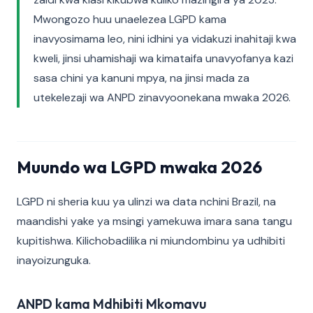
Mwongozo huu unaelezea LGPD kama
inavyosimama leo, nini idhini ya vidakuzi inahitaji kwa
kweli, jinsi uhamishaji wa kimataifa unavyofanya kazi
sasa chini ya kanuni mpya, na jinsi mada za
utekelezaji wa ANPD zinavyoonekana mwaka 2026.
Muundo wa LGPD mwaka 2026
LGPD ni sheria kuu ya ulinzi wa data nchini Brazil, na
maandishi yake ya msingi yamekuwa imara sana tangu
kupitishwa. Kilichobadilika ni miundombinu ya udhibiti
inayoizunguka.
ANPD kama Mdhibiti Mkomavu