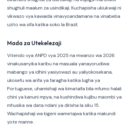
shughuli maalum za usindikaji. Kuchapisha ukiukwaji ni
vikwazo vya kawaida vinavyoandamana na vinabeba
uzito wa sifa katika soko la Brazil.
Mada za Utekelezaji
Vitendo vya ANPD vya 2025 na mwanzo wa 2026
vinakusanyika karibu na masuala yanayorudiwa:
mabango ya idhini yasiyowazi au yaliyokosekana,
ukosefu wa arifa ya faragha katika lugha ya
Portuguese, uhamishaji wa kimataifa bila mfumo halali
chini ya kanuni mpya, na kushindwa kujibu maombi ya
mhusika wa data ndani ya dirisha la siku 15.
Wachapishaji wa kigeni wametajwa katika makundi
yote manne.