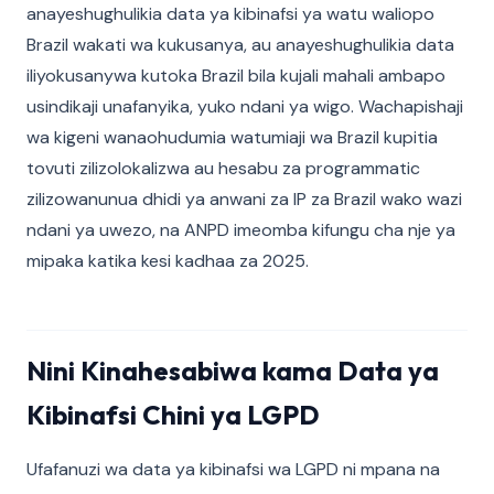
anayeshughulikia data ya kibinafsi ya watu waliopo
Brazil wakati wa kukusanya, au anayeshughulikia data
iliyokusanywa kutoka Brazil bila kujali mahali ambapo
usindikaji unafanyika, yuko ndani ya wigo. Wachapishaji
wa kigeni wanaohudumia watumiaji wa Brazil kupitia
tovuti zilizolokalizwa au hesabu za programmatic
zilizowanunua dhidi ya anwani za IP za Brazil wako wazi
ndani ya uwezo, na ANPD imeomba kifungu cha nje ya
mipaka katika kesi kadhaa za 2025.
Nini Kinahesabiwa kama Data ya
Kibinafsi Chini ya LGPD
Ufafanuzi wa data ya kibinafsi wa LGPD ni mpana na