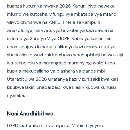
kuanza kutumika mwaka 2026. Kanuni hiyo inaweka
mfumo wa kutosha, vifungu vya mkataba vya mfano
vilivyoidhinishwa na ANPD, sheria za kampuni
zinazofunga, na vyeti, vyote vikifanya kazi sawia na
mifumo ya Sura ya V ya GDPR. Kabla ya kanuni hii,
uhamishaji wa kimataifa ulifanya kazi chini ya seti ya
sheria zisizo wazi zaidi ambazo wachapishaji na wauzaji
wa teknolojia ya matangazo mara nyingi walipitisha
kupitia makubaliano ya biashara ya pande mbili.
Utaratibu wa 2026 unafanya kazi vizuri zaidi kwa kiasi
kikubwa lakini unadai zaidi kwa kiasi kikubwa kuhusu
nyaraka.
Nani Anadhibitiwa
LGPD inatumika nje ya mipaka. Mdhibiti yeyote