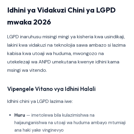
Idhini ya Vidakuzi Chini ya LGPD
mwaka 2026
LGPD inaruhusu misingi mingi ya kisheria kwa usindikaji,
lakini kwa vidakuzi na teknolojia sawa ambazo si lazima
kabisa kwa utoaji wa huduma, mwongozo na
utekelezaji wa ANPD umekutana kwenye idhini kama
msingi wa vitendo.
Vipengele Vitano vya Idhini Halali
Idhini chini ya LGPD lazima iwe:
Huru
— imetolewa bila kulazimishwa na
haijaunganishwa na utoaji wa huduma ambayo mtumiaji
ana haki yake vinginevyo