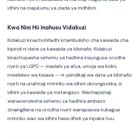
idhini na majukumu ya ziada ya mdhibiti.
Kwa Nini Hii Inahusu Vidakuzi
Kidakuzi kinachohifadhi kitambulisho cha kawaida cha
kipindi ni data ya kawaida ya kibinafsi. Kidakuzi
kinachopasha sehemu ya hadhira inayogusa orodha
nyeti ya LGPD — maslahi ya afya, umoja wa kidini,
mwelekeo wa kisiasa — ni usindikaji wa data ya kibinafsi
nyeti na unahitaji mtiririko wa idhini ulioongezeka, si
idhini ya kawaida ya matangazo. Wachapishaji
wanaoendesha sehemu za hadhira ambazo
zinaingiliana na orodha nyeti wanapaswa kukagua
mtiririko wao wa idhini hasa dhidi ya mpaka huu.