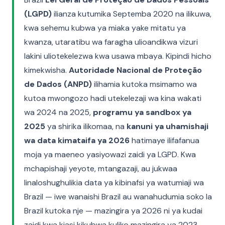
(LGPD)
ilianza kutumika Septemba 2020 na ilikuwa,
kwa sehemu kubwa ya miaka yake mitatu ya
kwanza, utaratibu wa faragha ulioandikwa vizuri
lakini uliotekelezwa kwa usawa mbaya. Kipindi hicho
kimekwisha.
Autoridade Nacional de Proteção
de Dados (ANPD)
ilihamia kutoka msimamo wa
kutoa mwongozo hadi utekelezaji wa kina wakati
wa 2024 na 2025,
programu ya sandbox ya
2025
ya shirika ilikomaa, na
kanuni ya uhamishaji
wa data kimataifa ya 2026
hatimaye ilifafanua
moja ya maeneo yasiyowazi zaidi ya LGPD. Kwa
mchapishaji yeyote, mtangazaji, au jukwaa
linaloshughulikia data ya kibinafsi ya watumiaji wa
Brazil — iwe wanaishi Brazil au wanahudumia soko la
Brazil kutoka nje — mazingira ya 2026 ni ya kudai
zaidi kwa kiasi kikubwa kuliko mazingira ya 2023.