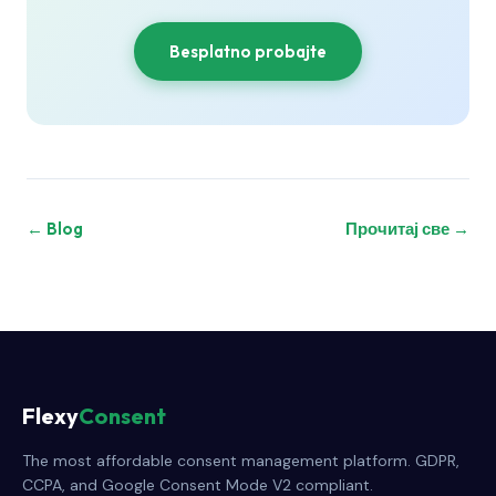
Besplatno probajte
← Blog
Прочитај све →
Flexy
Consent
The most affordable consent management platform. GDPR,
CCPA, and Google Consent Mode V2 compliant.