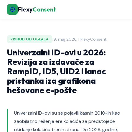
Flexy
Consent
19. maj 2026. | FlexyConsent
PRIHOD OD OGLASA
Univerzalni ID-ovi u 2026:
Revizija za izdavače za
RampID, ID5, UID2 i lanac
pristanka iza grafikona
hešovane e-pošte
Univerzalni ID-ovi su se pojavili kasnih 2010-ih kao
zaobilazno rešenje ere kolačića za predstojeće
ukidanje kolačića trećih strana. Do 2026. godine,