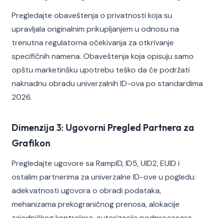
Pregledajte obaveštenja o privatnosti koja su
upravljala originalnim prikupljanjem u odnosu na
trenutna regulatorna očekivanja za otkrivanje
specifičnih namena. Obaveštenja koja opisuju samo
opštu marketinšku upotrebu teško da će podržati
naknadnu obradu univerzalnih ID-ova po standardima
2026.
Dimenzija 3: Ugovorni Pregled Partnera za
Grafikon
Pregledajte ugovore sa RampID, ID5, UID2, EUID i
ostalim partnerima za univerzalne ID-ove u pogledu:
adekvatnosti ugovora o obradi podataka,
mehanizama prekograničnog prenosa, alokacije
zajedničkog kontrolora, autorizacije podprocesora,