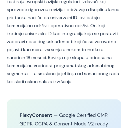
testiraju evropski i azijski regulatori. Izdavači koji
sprovode rigoroznu reviziju i održavaju disciplinu lanca
pristanka naći će da univerzalni ID-ovi ostaju
komercijalno održivi i operativno održivi. Oni koji
tretiraju univerzalni ID kao integraciju koja se postavi i
zaboravi nose dug usklađenosti koji će se verovatno
pojaviti kao mera izvršenja u nekom trenutku u
narednih 18 meseci. Revizija nije skupa u odnosu na
komercijalnu vrednost programatskog adresabilnog
segmenta — a smisleno je jeftinija od sanacionog rada
koji sledi nakon nalaza izvršenja.
FlexyConsent
— Google Certified CMP.
GDPR, CCPA & Consent Mode V2 ready.