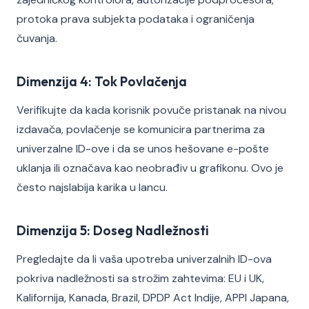
protoka prava subjekta podataka i ograničenja
čuvanja.
Dimenzija 4: Tok Povlačenja
Verifikujte da kada korisnik povuče pristanak na nivou
izdavača, povlačenje se komunicira partnerima za
univerzalne ID-ove i da se unos hešovane e-pošte
uklanja ili označava kao neobrađiv u grafikonu. Ovo je
često najslabija karika u lancu.
Dimenzija 5: Doseg Nadležnosti
Pregledajte da li vaša upotreba univerzalnih ID-ova
pokriva nadležnosti sa strožim zahtevima: EU i UK,
Kalifornija, Kanada, Brazil, DPDP Act Indije, APPI Japana,