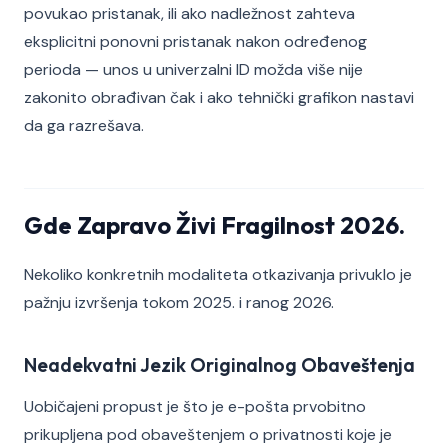
povukao pristanak, ili ako nadležnost zahteva
eksplicitni ponovni pristanak nakon određenog
perioda — unos u univerzalni ID možda više nije
zakonito obrađivan čak i ako tehnički grafikon nastavi
da ga razrešava.
Gde Zapravo Živi Fragilnost 2026.
Nekoliko konkretnih modaliteta otkazivanja privuklo je
pažnju izvršenja tokom 2025. i ranog 2026.
Neadekvatni Jezik Originalnog Obaveštenja
Uobičajeni propust je što je e-pošta prvobitno
prikupljena pod obaveštenjem o privatnosti koje je