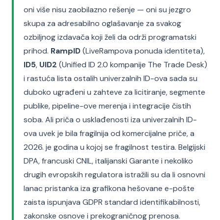
oni više nisu zaobilazno rešenje — oni su jezgro
skupa za adresabilno oglašavanje za svakog
ozbiljnog izdavača koji želi da održi programatski
prihod.
RampID
(LiveRampova ponuda identiteta),
ID5
,
UID2
(Unified ID 2.0 kompanije The Trade Desk)
i rastuća lista ostalih univerzalnih ID-ova sada su
duboko ugrađeni u zahteve za licitiranje, segmente
publike, pipeline-ove merenja i integracije čistih
soba. Ali priča o usklađenosti iza univerzalnih ID-
ova uvek je bila fragilnija od komercijalne priče, a
2026. je godina u kojoj se fragilnost testira. Belgijski
DPA, francuski CNIL, italijanski Garante i nekoliko
drugih evropskih regulatora istražili su da li osnovni
lanac pristanka iza grafikona hešovane e-pošte
zaista ispunjava GDPR standard identifikabilnosti,
zakonske osnove i prekograničnog prenosa.