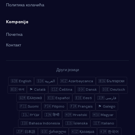
Политика колачића
Kompanija
Почетна
Контакт
Други језици
🇬🇧 English
🇸🇦 العربية
🇦🇿 Azərbaycanca
🇧🇬 Български
🇧🇩 বাংলা
🏴 Català
🇨🇿 Čeština
🇩🇰 Dansk
🇩🇪 Deutsch
🇬🇷 Ελληνικά
🇪🇸 Español
🇪🇪 Eesti
🇮🇷 فارسی
🇫🇮 Suomi
🇵🇭 Filipino
🇫🇷 Français
🏴 Galego
🇮🇱 עברית
🇮🇳 हिन्दी
🇭🇷 Hrvatski
🇭🇺 Magyar
🇮🇩 Bahasa Indonesia
🇮🇸 Íslenska
🇮🇹 Italiano
🇯🇵 日本語
🇬🇪 ქართული
🇰🇿 Қазақша
🇰🇷 한국어