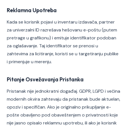
Reklamna Upotreba
Kada se korisnik pojavi u inventaru izdavača, partner
za univerzalni ID razrešava hešovanu e-poštu (putem
pretrage u grafikonu) i emituje identifikator podoban
za oglašavanje. Taj identifikator se prenosi u
zahtevima za licitiranje, koristi se u targetiranju publike
i primenjuje u merenju.
Pitanje Osvežavanja Pristanka
Pristanak nije jednokratni događaj. GDPR, LGPD i većina
modernih okvira zahtevaju da pristanak bude aktuelan,
opoziv i specifičan. Ako je originalno prikupljanje e-
pošte obavljeno pod obaveštenjem o privatnosti koje
nije jasno opisalo reklamnu upotrebu, ili ako je korisnik