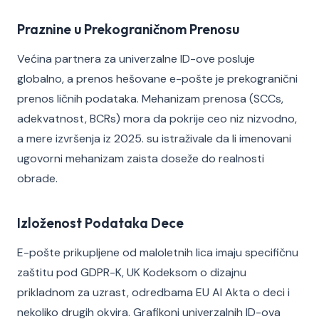
Praznine u Prekograničnom Prenosu
Većina partnera za univerzalne ID-ove posluje
globalno, a prenos hešovane e-pošte je prekogranični
prenos ličnih podataka. Mehanizam prenosa (SCCs,
adekvatnost, BCRs) mora da pokrije ceo niz nizvodno,
a mere izvršenja iz 2025. su istraživale da li imenovani
ugovorni mehanizam zaista doseže do realnosti
obrade.
Izloženost Podataka Dece
E-pošte prikupljene od maloletnih lica imaju specifičnu
zaštitu pod GDPR-K, UK Kodeksom o dizajnu
prikladnom za uzrast, odredbama EU AI Akta o deci i
nekoliko drugih okvira. Grafikoni univerzalnih ID-ova