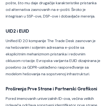
pošte, što mu daje drugačije karakteristike pristanka
od alternativa zasnovanih na e-pošti. Široko je
integrisan u SSP-ove, DSP-ove i dobavljače merenja.
UID2 i EUID
Unified ID 2.0 kompanije The Trade Desk zasnovan je
na hešovanim i soljenim adresama e-pošte sa
eksplicitnim mehanizmom pristanka i redovnim
ciklusom rotacije. Evropska varijanta EUID dizajnirana je
posebno za GDPR-usklađeno raspoređivanje sa
modelom hešovanja na sopstvenoj infrastrukturi.
Proširenja Prve Strane i Partnerski Grafikoni
Pored imenovanih univerzalnih ID-ova, većina velikih
izdavača održava sopstveni identifikator prve strane