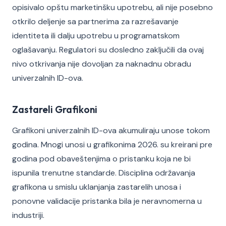
opisivalo opštu marketinšku upotrebu, ali nije posebno
otkrilo deljenje sa partnerima za razrešavanje
identiteta ili dalju upotrebu u programatskom
oglašavanju. Regulatori su dosledno zaključili da ovaj
nivo otkrivanja nije dovoljan za naknadnu obradu
univerzalnih ID-ova.
Zastareli Grafikoni
Grafikoni univerzalnih ID-ova akumuliraju unose tokom
godina. Mnogi unosi u grafikonima 2026. su kreirani pre
godina pod obaveštenjima o pristanku koja ne bi
ispunila trenutne standarde. Disciplina održavanja
grafikona u smislu uklanjanja zastarelih unosa i
ponovne validacije pristanka bila je neravnomerna u
industriji.