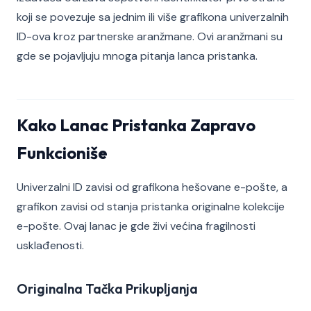
koji se povezuje sa jednim ili više grafikona univerzalnih
ID-ova kroz partnerske aranžmane. Ovi aranžmani su
gde se pojavljuju mnoga pitanja lanca pristanka.
Kako Lanac Pristanka Zapravo
Funkcioniše
Univerzalni ID zavisi od grafikona hešovane e-pošte, a
grafikon zavisi od stanja pristanka originalne kolekcije
e-pošte. Ovaj lanac je gde živi većina fragilnosti
usklađenosti.
Originalna Tačka Prikupljanja