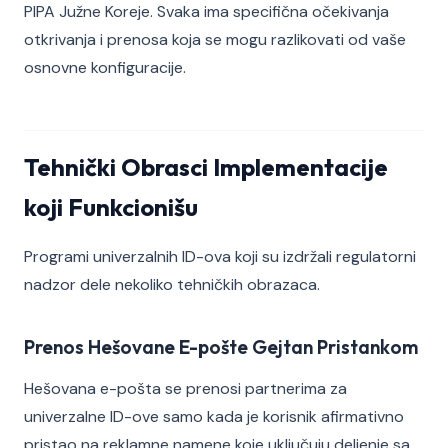
PIPA Južne Koreje. Svaka ima specifična očekivanja
otkrivanja i prenosa koja se mogu razlikovati od vaše
osnovne konfiguracije.
Tehnički Obrasci Implementacije
koji Funkcionišu
Programi univerzalnih ID-ova koji su izdržali regulatorni
nadzor dele nekoliko tehničkih obrazaca.
Prenos Hešovane E-pošte Gejtan Pristankom
Hešovana e-pošta se prenosi partnerima za
univerzalne ID-ove samo kada je korisnik afirmativno
pristao na reklamne namene koje uključuju deljenje sa