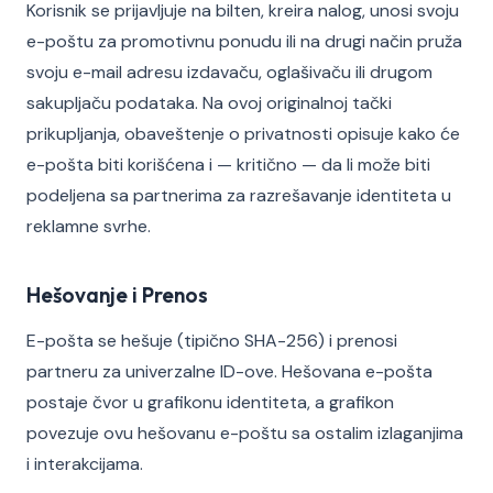
Korisnik se prijavljuje na bilten, kreira nalog, unosi svoju
e-poštu za promotivnu ponudu ili na drugi način pruža
svoju e-mail adresu izdavaču, oglašivaču ili drugom
sakupljaču podataka. Na ovoj originalnoj tački
prikupljanja, obaveštenje o privatnosti opisuje kako će
e-pošta biti korišćena i — kritično — da li može biti
podeljena sa partnerima za razrešavanje identiteta u
reklamne svrhe.
Hešovanje i Prenos
E-pošta se hešuje (tipično SHA-256) i prenosi
partneru za univerzalne ID-ove. Hešovana e-pošta
postaje čvor u grafikonu identiteta, a grafikon
povezuje ovu hešovanu e-poštu sa ostalim izlaganjima
i interakcijama.