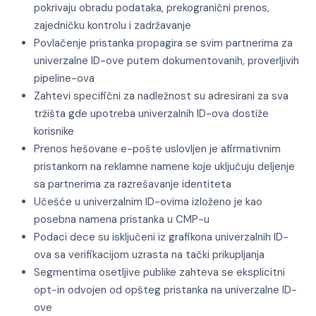
pokrivaju obradu podataka, prekogranični prenos,
zajedničku kontrolu i zadržavanje
Povlačenje pristanka propagira se svim partnerima za
univerzalne ID-ove putem dokumentovanih, proverljivih
pipeline-ova
Zahtevi specifični za nadležnost su adresirani za sva
tržišta gde upotreba univerzalnih ID-ova dostiže
korisnike
Prenos hešovane e-pošte uslovljen je afirmativnim
pristankom na reklamne namene koje uključuju deljenje
sa partnerima za razrešavanje identiteta
Učešće u univerzalnim ID-ovima izloženo je kao
posebna namena pristanka u CMP-u
Podaci dece su isključeni iz grafikona univerzalnih ID-
ova sa verifikacijom uzrasta na tački prikupljanja
Segmentima osetljive publike zahteva se eksplicitni
opt-in odvojen od opšteg pristanka na univerzalne ID-
ove