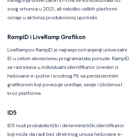
Kategorija univerzalnih ID-ova se konsolidovala od
svog vrhunca u 2021., ali nekoliko velikih platformi
ostaje u aktivnoj produkcionoj upotrebi.
RampID i LiveRamp Grafikon
LiveRampov RampID je najrasprostranjeniji univerzalni
ID u celom ekosistemu programatske ponude. RampID
se razrešava u individualni identifikator izveden iz
hešovane e-pošte i srodnog PII, sa persistentnim
grafikonom koji povezuje uređaje, sesije i izloženost
kroz platforme.
ID5
ID5 nudi probabilistički i deterministički identifikator
koji može da radi bez direktnog unosa hešovane e-